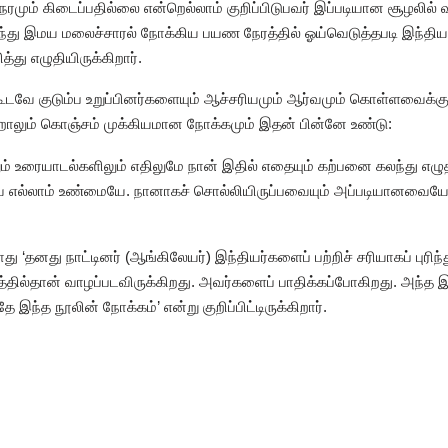
நேரமும் கிடைப்பதில்லை என்றெல்லாம் குறிப்பிடுபவர் இப்படியான சூழலில் 
ருந்து இமய மலைச்சாரல் நோக்கிய பயண நேரத்தில் ஓய்வெடுத்தபடி இந்தி
து எழுதியிருக்கிறார்.
டவே குடும்ப உறுப்பினர்களையும் ஆச்சரியமும் ஆர்வமும் கொள்ளவைக்கும
்றாலும் கொஞ்சம் முக்கியமான நோக்கமும் இதன் பின்னே உண்டு:
் உரையாடல்களிலும் எதிலுமே நான் இதில் எதையும் கற்பனை கலந்து எழ
வை எல்லாம் உண்மையே. நானாகச் சொல்லியிருப்பவையும் அப்படியானவையே’
ு ‘தனது நாட்டினர் (ஆங்கிலேயர்) இந்தியர்களைப் பற்றிச் சரியாகப் புர
ல்தான் வாழப்படவிருக்கிறது. அவர்களைப் பாதிக்கப்போகிறது. அந்த இந்
த நூலின் நோக்கம்’ என்று குறிப்பிட்டிருக்கிறார்.