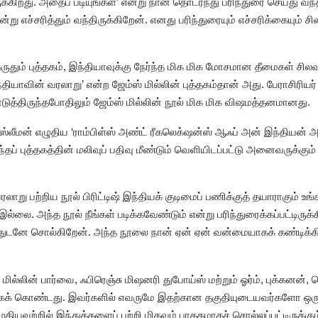
க்கிறது. அதைப் படியுங்கள்’ என்று நான் தொடர்ந்து பரிந்துரை செய்து வந
என்று எச்சரித்தும் வந்திருக்கிறேன். எனது பரிந்துரையும் எச்சரிக்கையும்
தும் புத்தகம், இந்தியாவுக்கு நேர்ந்த மிக மிக மோசமான தீமைகள் சிலவற
ந்தியாவின் வரலாறு’ என்ற ஜேம்ஸ் மில்லின் புத்தகம்தான் அது. பேராசிரிய
ொடுத்திருந்தபோதிலும் ஜேம்ஸ் மில்லின் நூல் மிக மிக விஷமத்தனமானது.
ல் ஸ்லீமன் எழுதிய ‘ராம்பிள்ஸ் அண்ட் ரீகலெக்‌ஷன்ஸ் ஆஃப் அன் இந்தியன் 
தப் புத்தகத்தின் மலிவுப் பதிவு மீண்டும் வெளியிடப்பட்டு அனைவருக்கும் 
வரலாறு பற்றிய நூல் பிரிட்டிஷ் இந்தியக் குடிமைப் பணிக்குத் தயாராகும் உங
 இல்லை. அந்த நூல் நீங்கள் படிக்கவேண்டும் என்று பரிந்துரைக்கப்பட்டிர
ுடனே சொல்கிறேன். அந்த நூலை நான் ஏன் ஏன் வன்மையாகக் கண்டிக்கி
ில்லின் பார்வை, ஃபிரெஞ்சு மிஷனரி துபோய்ஸ் மற்றும் ஓர்ம், புக்கனன், 
ாகக் கொண்டது. இவர்களில் எவருமே இதற்கான தகுதியுடையவர்களோ ஒ
யவற்றில் இந்துக்களைப் பற்றி மிகவும் பாதகமாகச் சொல்லப்பட்டிருக்கு