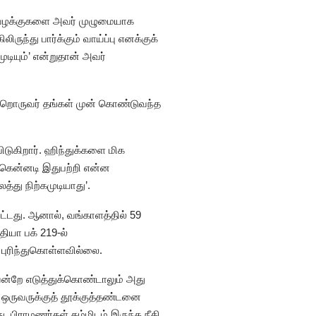
கு வழக்குகளை அவர் முழுமையாக
ந்து பார்க்கும் வாய்ப்பு எனக்குக்
டியும்’ என்றுதான் அவர்
ொருவர் தங்கள் முன் கொண்டுவந்த
பிடுகிறார். ஹிந்துக்களை மிக
் கென்னடி இதுபற்றி என்ன
்து நிற்கமுடியாது’.
்டது. ஆனால், வங்காளத்தில் 59
தியா பக் 219-ல்
் புரிந்துகொள்ளவில்லை.
்றே எடுத்துக்கொண்டாலும் அது
 ஒருவருக்குத் தூக்குத்தண்டனை
. பிராமணர்கள் தம்மிடம் இருந்த நீதி