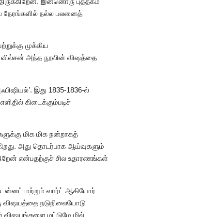
்திருக்கிறேன். இன்னொரு புத்தகம்
 சில நேரங்களில் நல்ல பலனைத்
்றுக்கு முக்கிய
ர் வில்சன் அந்த நூலின் விஷத்தை
அஃபிஷியல்’. இது 1835-1836-ல்
எளிதில் கிடைக்கும்படிச்
்களுக்கு மிக மிக நன்றாகத்
ுக்கிறது. அது தொடர்பாக ஆய்வுகளும்
றேன் என்பதற்குச் சில உதாரணங்கள்
டென்னட் மற்றும் வார்ட் ஆகியோர்
ரு விஷயத்தை நடுநிலையோடு
ம் விஷயங்களை மட்டுமே மில்