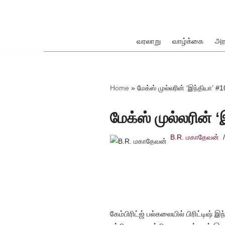
Skip
to
வரலாறு
வாழ்க்கை
அர
content
ok
Home
»
மேக்ஸ் முல்லரின் ‘இந்தியா’ 
மேக்ஸ் முல்லரின் 
B.R. மகாதேவன்
pp
கேம்பிரிட்ஜ் பல்கலையில் பிரிட்டிஷ்