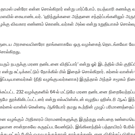
் தாமஸ் மன்ரோ என்ன சொல்கிறார் என்று பார்ப்போம். ரயத்வாரி கணக்
ளவில் கையாண்டவர். ‘ஹிந்துக்களை அத்தனை சந்தர்ப்பங்களிலும் அருகிலிரு
 வழக்கு விவகார எண்ணம் கொண்டவர்கள் அல்ல என்று உறுதியாகச் சொல்லமு
 அவருடைய அரசவையினரோ தாங்களாகவே ஒரு வழக்கைத் தொடங்கவோ வேற
சொல்கிறது.
ும் நபருக்கு மரண தண்டனை விதிப்பார்’ என்று ஓர் இடத்தில் மில் குறிப்
ு சுட்டிக்காட்டும் நோக்கில் மில் இதைச் சொல்கிறார். கர்னல் வான்ஸ
இப்படியானவர்கள் (நீதி வழங்குபவர்களாக) இருந்தால் அந்தச் சமூகம் நிலைத
கப்பட்ட 232 வழக்குகளில் 64-ல் மட்டுமே மரண தண்டனை நிறைவேற்றப்பட
ுமே தூக்கிலிடப்பட்டனர் என்று எல்ஃபின்ஸ்டன் எழுதிய ஹிஸ்டரி ஆஃப் இந்
மில், கர்னல் வான்ஸ் கென்னடி ஆகியோர் தமது கூற்றின் முழுப் பரிமாணத்தைப
 வழங்கும் அதிகாரம் பிராமணர்களுக்கு இருந்தது என்பதை உண்மையென
வான சான்றாகவே கருதப்படவேண்டும். இங்கிலாந்தில் பத்தாயிரம் பேரில்
்து லட்சம் பேரில் ஒருவருக்குத்தான் தூக்குத்தண்டனை விதிக்கப்படுகிறது