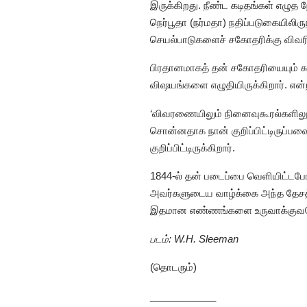
இருக்கிறது. நீண்ட கடிதங்கள் எழுத 
நெர்பூதா (நர்மதா) நதிப்படுகையிலி
செயல்பாடுகளைச் சகோதரிக்கு விவரித்
பிரதானமாகத் தன் சகோதரியையும் கூ
விஷயங்களை எழுதியிருக்கிறார். என
‘விவரணையிலும் நினைவுகூரல்களிலும
சொன்னதாக நான் குறிப்பிட்டிருப்ப
குறிப்பிட்டிருக்கிறார்.
1844-ல் தன் படைப்பை வெளியிட்டபோத
அவர்களுடைய வாழ்க்கை அந்த தேசத்தி
இதமான எண்ணங்களை உருவாக்குவதே இந்
படம்: W.H. Sleeman
(தொடரும்)
____________