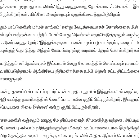
ந்துக்களை முழுவதுமாக விமர்சித்து எழுதுவதை நோக்கமாகக் கொண்ட இவர்
ிருக்கிறார்கள். மில்லோ அவற்றையும் ஒதுக்கிவைத்துவிடுகிறார்.
்றும் புரட்டுகளின் மர்மச் சுரங்கம்’ என்று வேடிக்கையாகச் சொன்னதை 
ின் நம்பகத்தன்மை பற்றிப் பேசும்போது ‘அவர்கள் எதற்கெடுத்தாலும் வழக்க
். அவர் எழுதுகிறார்: ‘இந்துக்களுடைய வன்மமும் பழிவாங்கும் குணமும்
்குத் தொடுத்து அந்தக் கோபங்களுக்கு வடிகால் தேடிக் கொள்கிறார்கள்
த்தும் உள்நோக்கமும் இல்லாமல் வேறு கோணத்தில் சொல்லவும் முடியும்
்படுத்தாமல் ஆங்கிலேய நீதிமன்றத்தை நம்பி அதன் சட்ட திட்டங்களை 
ல்லமுடியும்.
 என்ற தலைப்பில் டாக்டர் ராபர்ட்ஸன் எழுதிய நூலில் இந்துக்களின் வழக
 உயர்ந்த நாகரிகத்தின் வெளிப்பாடாகவே குறிப்பிட்டிருக்கிறார். இதையும் வ
்படியான நிலை இல்லை’ என்று குறிப்பிட்டிருக்கிறார்.
சபைகளில் லஞ்சமும் ஊழலுமே தீர்ப்புகளைத் தீர்மானித்துவந்தன. அப்பட
நீதியமைப்பு எல்லாம் ஹிந்துக்களுக்கு மிகவும் உவப்பானவையாக இருந்திருக்
ள் பிற தேசத்தினரைவிட வழக்கு விவகாரங்களில் அதிக ஆர்வம் கொண்டவ