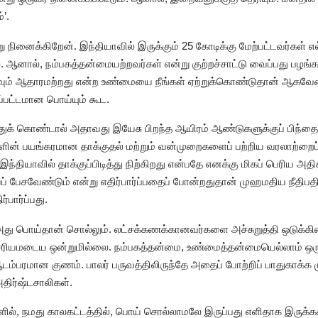
’.
 நினைக்கிறேன். இந்தியாவில் இருக்கும் 25 கோடிக்கு மேற்பட்டவர்கள் எ
 ஆனால், நம்பகத்தன்மையற்றவர்கள் என்று குற்றச்சாட்டு வைப்பது பழங்
்கவும் ஆதாரமற்றது என்ற உண்மையை நீங்கள் ஏற்றுக்கொண்டுதான் ஆகவேண்டு
்பட்டமான பொய்யும் கூட.
ுக் கொண்டால் அதாவது இயேசு பிறந்த ஆயிரம் ஆண்டுகளுக்குப் பிந்த
் பயங்கரமான தாக்குதல் மற்றும் வன்முறைகளைப் பற்றிய வரலாற்றைப் படி
்தியாவில் தாக்குப்பிடித்து நிற்கிறது என்பதே எனக்கு மிகப் பெரிய அ
பேசவேண்டும் என்று எதிர்பார்ப்பதைப் போன்றதுதான் முஹமதிய நீதிபதிய
பார்ப்பது.
து பொய்தான் சொல்லும். லட்சக்கணக்கானவர்களை அச்சுறுத்தி ஒடுக்கினா
ச்சரியமடைய ஒன்றுமில்லை. நம்பகத்தன்மை, உண்மைத்தன்மையெல்லாம் ஒ
ம்பரமான குணம். பாலர் பருவத்திலிருந்தே அதைப் போற்றிப் பாதுகாக்க மு
அதிர்ஷ்டசாலிகள்.
களில், நமது காலகட்டத்தில், பொய் சொல்லாமலே இருப்பது எளிதாக இரு