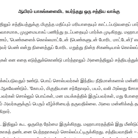
ஆயிரம் யாகங்களைவிட உயர்ந்தது ஒரு சத்திய வாக்கு
 சத்தியத்துக்கு மிகுந்த மதிப்பும் மரியாதையும் காட்டப்படுவதைப் பார
ுவாசமாக, முழுமையாகப் பணிந்து நடப்பதையும் பார்க்க முடிகிறது. மஹா
ரணம், ‘பெண்களைக் கொல்லமாட்டேன் (பெண்களுடன் போரிட மாட்டேன்)’ எ
வர் பெண் என்று நினைத்துப் போரிட மறுத்து நின்ற சிகண்டியால் கொல்லப்ப
புகள் என எதை எடுத்துக்கொண்டு பார்த்தாலும் அனைத்திலும் சத்தியத்துக்க
கப்படுவதும் உண்டு. பொய் சொல்பவர்கள் இந்திய நீதிமான்களால் மன்னிக
ஆகவேண்டும். ‘கோபம், மிகுதியான சந்தோஷம், பயம், வலி அல்லது சோக
வர்கள் சொல்லும் பொய்கள், மன மயக்கத்தில் இருப்பவர்கள், மது போதையி
 அவர்களுக்குப் பெரும் வீழ்ச்சியைத் தருவதில்லை. அவை மன்னிக்கத் தக
ிறார்.
இதிலும் கூட ஒருவித நேர்மை இருக்கிறது. மஹாபாரதத்தில் இது மீண்டும்
த் தண்டனை பெற்றதாகவும் சொல்லப்பட்டிருக்கிறது. சத்தியவாதின் – சத