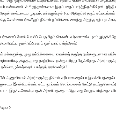
ம். அது ஒருவகையில் பைத்தியக்காரத்தனம் போல் அவர்களை இழிவுபடுத்த
பலர் என்னைவிடச் சிறந்தவர்களாக இருப்பதைப் பார்த்திருக்கிறேன். இந்த
ேடிக் கண்டடைய முடியும். உங்களுக்குச் சில அதிருப்தி தரும் சம்பவங்கள் 
ங்கு வெள்ளையர்களிலும் நீங்கள் நம்பிக்கை வைத்து அதற்கு ஏற்ப நடக்
ர்களைப் போல் போலிப் பெருமிதம் கொண்டவர்களாகவே நாம் இருக்கிறோம்
ெளியிட்ட துண்டுப்பிரசுரம் ஒன்றைப் பார்த்தேன்:
கும் மக்களுக்கு, முழு நம்பிக்கையை வைக்கத் தகுந்த நபர்களுடனான பரிச்
ளூர்வாசிகளுக்குத் தமது தாழ்நிலை நன்கு புரிந்துமிருக்கிறது. அவர்களுக
நல்லொழுக்கத்தையே கற்றுத் தரவேண்டும்’.
யில் அணுகினால் அவர்களுக்கு நீங்கள் சரியானதையோ இலக்கியத்த
களுடைய இலக்கியங்கள், சட்ட நூல்கள் சொல்வதைக் கேட்டு நடந்துகொண்டு
ையாக இருக்கவேண்டியதன் அவசியத்தை – அதாவது வேறு வார்த்தைகள
ியுமா?