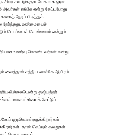
. சிலர் காட்டுக்குள் வேகமாக ஓடிச்
டம் அவர்கள் எங்கே என்று கேட்டபோது
ளைத் தேடிப் பிடித்துக்
ல நேர்ந்தது. உண்மையைச்
ும் பொய்யைச் சொல்லலாம் என்றும்
 அர்ப்பண உணர்வு கொண்டவர்கள் என்று
ும் வைத்தால் சத்திய வாக்கே ஆயிரம்
ரியவில்லையென்று துஷ்யந்தர்
்கள் மனசாட்சியைக் கேட்டுப்
்லோர் குடிகொண்டிருக்கிறார்கள்.
கிறார்கள். தான் செய்யும் தவறுகள்
 சாட்சியாக வாழும்