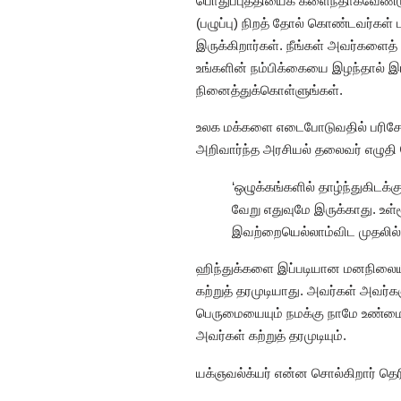
பொதுப்புத்தியைக் களைந்தாகவேண்டு
(பழுப்பு) நிறத் தோல் கொண்டவர்கள் 
இருக்கிறார்கள். நீங்கள் அவர்களைத் த
உங்களின் நம்பிக்கையை இழந்தால் இ
நினைத்துக்கொள்ளுங்கள்.
உலக மக்களை எடைபோடுவதில் பரிசேய
அறிவார்ந்த அரசியல் தலைவர் எழுதி வ
‘ஒழுக்கங்களில் தாழ்ந்துகிடக்
வேறு எதுவுமே இருக்காது. உள்
இவற்றையெல்லாம்விட முதலில் 
ஹிந்துக்களை இப்படியான மனநிலை
கற்றுத் தரமுடியாது. அவர்கள் அவர்
பெருமையையும் நமக்கு நாமே உண்ம
அவர்கள் கற்றுத் தரமுடியும்.
யக்ஞவல்க்யர் என்ன சொல்கிறார் தெர