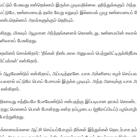
ட்டும் பேசுவது என்றெல்லாம் இருக்க முடிவதில்லை. ஹிந்துக்களும் அந
மட்டுமே, உண்மையைத் தவிர வேறு எதுவும் இல்லாமல் முழு உண்மையைப் ப
என்பதெல்லாம் அவர்களுக்கும் தெரியும்.
்கிறது. மிகவும் ஆழமான அர்த்தங்களைக் கொண்டது. உண்மையின் சவால்
ெளிவாகப் பேசுகிறது.
ர் சொல்கிறார்: ‘நீங்கள் நீண்டகால அனுபவம் பெற்றுவிட்டிருக்கிறீர்
்டீர்கள்’ என்கிறார்.
 ஆழவேண்டும் என்கிறாய், அப்படித்தானே. யாக அக்னியை எழச் செய்பவர்
வரால் மட்டுமே பொய் பேசாமல் இருக்க முடியும். அந்த அளவுக்கு யாக அ
 என்கிறார்.
திலாவது சத்தியமே பேசவேண்டும் என்பதற்கு இப்படியான தாகம் கொண்ட ம
ன்றது; மெளனம் பொன் போன்றது என்ற நம்முடைய (ஐரோப்பியப்) பழமொழி
ோற்றுகிறது.
ணக்கானவர்களை ஆட்சி செய்யப்போகும் நீங்கள் இந்துக்கள் தொடர்பாக நம