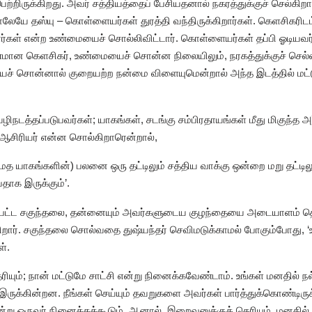
்றிருக்கிறது. அவர் சத்தியத்தைப் பேசியதனால் நகரத்துக்குச் செல்கிறார்
்னாலேயே தஸ்யு – கொள்ளையர்கள் துரத்தி வந்திருக்கிறார்கள். கெளசிகரி
றார்கள் என்ற உண்மையைச் சொல்லிவிட்டார். கொள்ளையர்கள் தப்பி ஓடியவர்க
ணமான கெளசிகர், உண்மையைச் சொன்ன நிலையிலும், நரகத்துக்குச் செல்
ச் சொன்னால் குறையற்ற நன்மை விளையுமென்றால் அந்த இடத்தில் மட்ட
ழிநடத்தப்படுபவர்கள்; யாகங்கள், சடங்கு சம்பிரதாயங்கள் மீது மிகுந்த
ஆசிரியர் என்ன சொல்கிறாரென்றால்,
த யாகங்களின்) பலனை ஒரு தட்டிலும் சத்திய வாக்கு ஒன்றை மறு தட்டில
தாக இருக்கும்’.
ப்பட்ட சகுந்தலை, தன்னையும் அவர்களுடைய குழந்தையை அடையாளம் தெ
். சகுந்தலை சொல்வதை துஷ்யந்தர் செவிமடுக்காமல் போகும்போது, ‘உங
ள்.
ியும்; நான் மட்டுமே சாட்சி என்று நினைக்கவேண்டாம். உங்கள் மனதில் நல
ுக்கின்றன. நீங்கள் செய்யும் தவறுகளை அவர்கள் பார்த்துக்கொண்டிருக்
ன்று ஒருவர் நினைக்கக்கூடும். ஆனால், இறைவனுக்குத் தெரியும். மனதில்