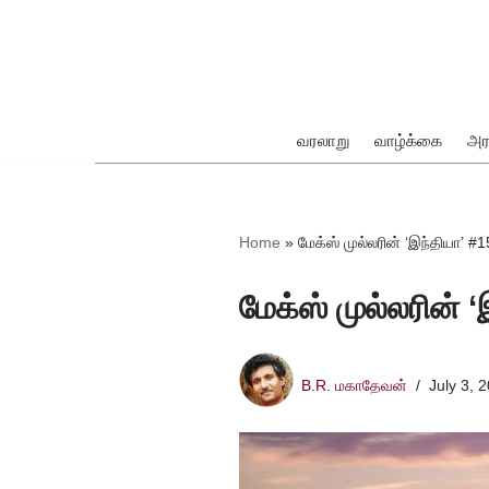
Skip
to
content
வரலாறு
வாழ்க்கை
அர
ok
Home
»
மேக்ஸ் முல்லரின் ‘இந்தியா’ 
மேக்ஸ் முல்லரின் 
pp
B.R. மகாதேவன்
July 3, 