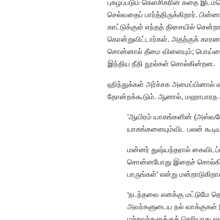
புகழப்படும் கெளசிகரின் கதை இடம்பெற
செல்வதைப் பார்த்திருக்கிறார். பின
காட்டுக்குள் எந்தத் திசையில் சென்
கொன்றுவிட்டார்கள். அதற்குக் கார
சொன்னால் தீமை விளையும்; பொய்யை
இந்திய நீதி நூல்கள் சொல்கின்றன.
ஹிந்துக்கள் அர்ச்சக அமைப்பினால் வ
தோன்றக்கூடும். ஆனால், மஹாபாரத 
‘ஆயிரம் யாகங்களின் (அஸ்வமே
யாகங்களையும்விட பலன் கூடிய
மன்னர் துஷ்யந்தரால் கைவிட
சொன்னபோது இதைச் சொல்கிறார
பாருங்கள்’ என்று மன்றாடுகிறா
‘நடந்தவை எனக்கு மட்டுமே தெர
அவர்களுடைய நல் வாக்குகள் இர
மற்றவர்களுக்குத் தெரியாது எ