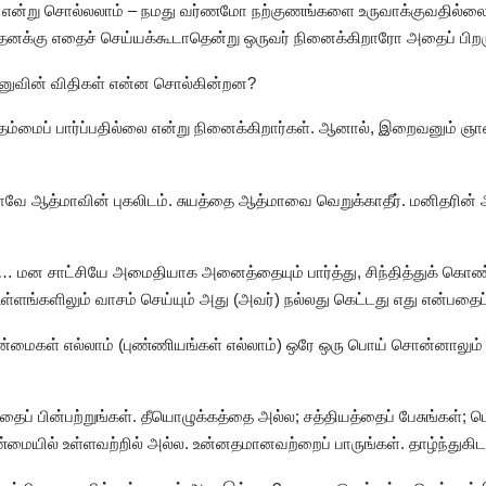
என்று சொல்லலாம் – நமது வர்ணமோ நற்குணங்களை உருவாக்குவதில்லை.
 தனக்கு எதைச் செய்யக்கூடாதென்று ஒருவர் நினைக்கிறாரோ அதைப் பிறருக
 மனுவின் விதிகள் என்ன சொல்கின்றன?
 தம்மைப் பார்ப்பதில்லை என்று நினைக்கிறார்கள். ஆனால், இறைவனும் ஞான
வே ஆத்மாவின் புகலிடம். சுயத்தை ஆத்மாவை வெறுக்காதீர். மனிதரின் 
ண்பா… மன சாட்சியே அமைதியாக அனைத்தையும் பார்த்து, சிந்தித்துக் கொண
்களிலும் வாசம் செய்யும் அது (அவர்) நல்லது கெட்டது எது என்பதைப் ப
நன்மைகள் எல்லாம் (புண்ணியங்கள் எல்லாம்) ஒரே ஒரு பொய் சொன்னாலும்
த்தைப் பின்பற்றுங்கள். தீயொழுக்கத்தை அல்ல; சத்தியத்தைப் பேசுங்க
மையில் உள்ளவற்றில் அல்ல. உன்னதமானவற்றைப் பாருங்கள். தாழ்ந்துகிட