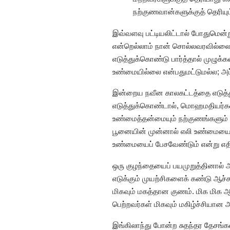
நற்குணவான்களுக்குத் தெரியும்
இவ்வளவு பட்டியலிட்டால் போதுமென்று
என்றெல்லாம் நான் சொல்லவரவில்லை.
எடுத்துக்கொண்டு பார்த்தால் முழுக
உண்மையில்லை என்பதுமட்டுமல்ல; அப
இன்றைய நவீன காலகட்டத்தை எடுத்த
எடுத்துக்கொண்டால், மொஹமதியர்களின
உண்மைத்தன்மையும் நற்குணங்களும் இந
பூனையின் முன்னால் எலி உண்மையைப் 
உண்மையைப் பேசவேண்டும் என்று எதிர்
ஒரு குழந்தையைப் பயமுறுத்தினால் அ
எடுக்கும் முயற்சிகளைக் கண்டு ஆ
மிகவும் மகத்தான குணம். மிக மிக ஆட
பெற்றவர்கள் மிகவும் மகிழ்ச்சியான 
இங்கிலாந்து போன்ற சுதந்தர தேசங்