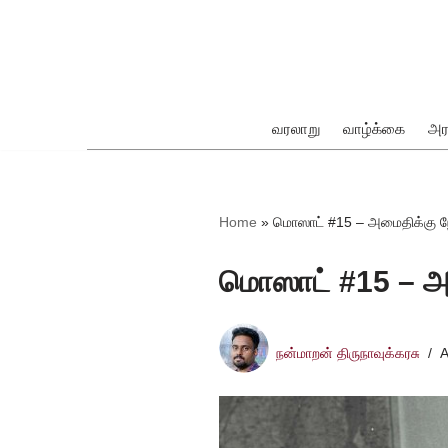
Skip
to
content
வரலாறு
வாழ்க்கை
அர
ok
Home
»
மொஸாட் #15 – அமைதிக்கு நே
மொஸாட் #15 – அம
pp
நன்மாறன் திருநாவுக்கரசு
A