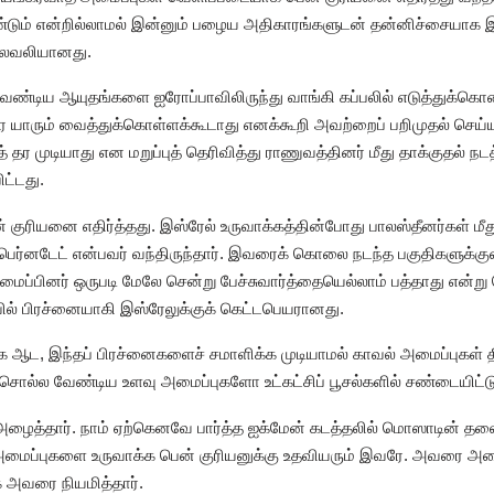
்டும் என்றில்லாமல் இன்னும் பழைய அதிகாரங்களுடன் தன்னிச்சையாக இய
தலைவலியானது.
 வேண்டிய ஆயுதங்களை ஐரோப்பாவிலிருந்து வாங்கி கப்பலில் எடுத்துக்கொண
ாரும் வைத்துக்கொள்ளக்கூடாது எனக்கூறி அவற்றைப் பறிமுதல் செய்ய ப
முடியாது என மறுப்புத் தெரிவித்து ராணுவத்தினர் மீது தாக்குதல் நடத்
ட்டது.
 குரியனை எதிர்த்தது. இஸ்ரேல் உருவாக்கத்தின்போது பாலஸ்தீனர்கள் மீது
னடேட் என்பவர் வந்திருந்தார். இவரைக் கொலை நடந்த பகுதிகளுக்குள்
மைப்பினர் ஒருபடி மேலே சென்று பேச்சுவார்த்தையெல்லாம் பத்தாது என
ில் பிரச்னையாகி இஸ்ரேலுக்குக் கெட்டபெயரானது.
க ஆட, இந்தப் பிரச்னைகளைச் சமாளிக்க முடியாமல் காவல் அமைப்புகள்
ொல்ல வேண்டிய உளவு அமைப்புகளோ உட்கட்சிப் பூசல்களில் சண்டையிட்ட
ழைத்தார். நாம் ஏற்கெனவே பார்த்த ஐக்மேன் கடத்தலில் மொஸாடின் த
அமைப்புகளை உருவாக்க பென் குரியனுக்கு உதவியரும் இவரே. அவரை அழைத
 அவரை நியமித்தார்.