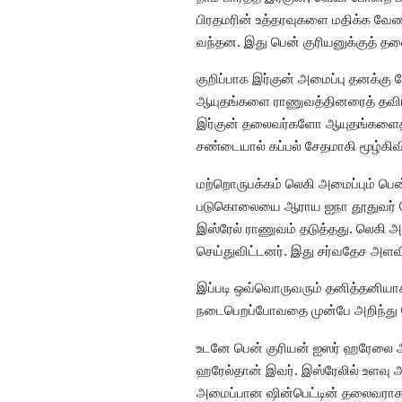
பிரதமரின் உத்தரவுகளை மதிக்க வேண
வந்தன. இது பென் குரியனுக்குத் 
குறிப்பாக இர்குன் அமைப்பு தனக்கு
ஆயுதங்களை ராணுவத்தினரைத் தவிர ய
இர்குன் தலைவர்களோ ஆயுதங்களைத் தர 
சண்டையால் கப்பல் சேதமாகி மூழ்கிவி
மற்றொருபக்கம் லெகி அமைப்பும் பென்
படுகொலையை ஆராய ஐநா தூதுவர் பெர்
இஸ்ரேல் ராணுவம் தடுத்தது. லெகி அ
செய்துவிட்டனர். இது சர்வதேச அளவ
இப்படி ஒவ்வொருவரும் தனித்தனியா
நடைபெறப்போவதை முன்பே அறிந்து ச
உடனே பென் குரியன் ஐஸர் ஹரேலை அ
ஹரேல்தான் இவர். இஸ்ரேலில் உளவு 
அமைப்பான ஷின்பெட்டின் தலைவராக