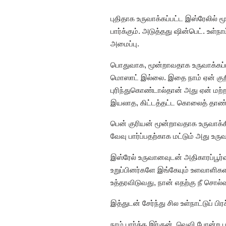
புதிதாக உருவாக்கப்பட்ட இஸ்ரேலில்
பார்க்கும். அடுத்தது ஷின்பெட். உள்
அமைப்பு.
பொதுவாக, மூன்றாவதாக உருவாக்கப்
மொஸாட் இல்லை. இதை நாம் ஏன் குறிப
புரிந்துகொண்டால்தான் அது ஏன் ம
இயலாத, கிட்டத்தட்ட கொலைத் தாண்ட
பென் குரியன் மூன்றாவதாக உருவாக்
வேவு பார்ப்பதற்காக மட்டும் அது 
இஸ்ரேல் உருவானவுடன் அதிகாரப்பூர
உறுப்பினர்களே இங்கேயும் உளவாளிகளா
உத்தரவிடுவது, நான் எதற்கு நீ சொல
இத்துடன் சேர்ந்து சில உள்நாட்டுப் 
நாம் பார்த்த இர்குன், வெவி போன்