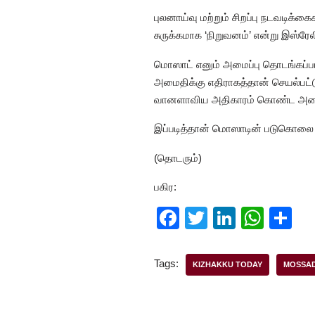
புலனாய்வு மற்றும் சிறப்பு நடவடிக்க
சுருக்கமாக ‘நிறுவனம்’ என்று இஸ்ரே
மொஸாட் எனும் அமைப்பு தொடங்கப்பட
அமைதிக்கு எதிராகத்தான் செயல்பட்டுவ
வானளாவிய அதிகாரம் கொண்ட அமைப்
இப்படித்தான் மொஸாடின் படுகொலை ச
(தொடரும்)
பகிர:
F
T
Li
W
S
a
wi
n
h
h
c
tt
k
at
ar
Tags:
KIZHAKKU TODAY
MOSSA
e
er
e
s
e
b
dI
A