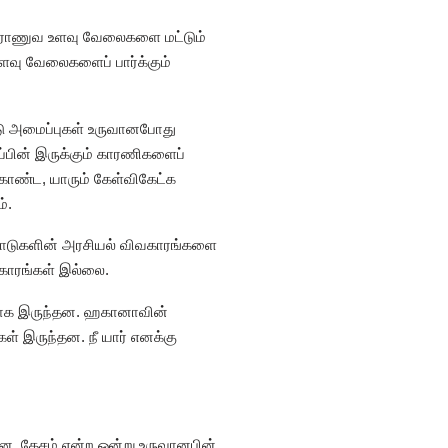
து ராணுவ உளவு வேலைகளை மட்டும்
 உளவு வேலைகளைப் பார்க்கும்
டு அமைப்புகள் உருவானபோது
்பின் இருக்கும் காரணிகளைப்
ொண்ட, யாரும் கேள்விகேட்க
்.
 நாடுகளின் அரசியல் விவகாரங்களை
ிகாரங்கள் இல்லை.
்களாக இருந்தன. ஹகானாவின்
கள் இருந்தன. நீ யார் எனக்கு
ன. தேசம் என்ற ஒன்று உருவானபின்