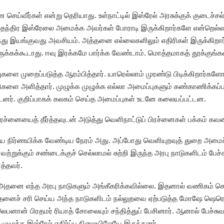
 செய்வீர்கள் என்று தெரியாது. உள்நாட்டில் இஸ்ரேல் அரசுக்குக் குடைச்
தந்திர இஸ்ரேலை அமைக்க அவர்கள் போராடி இருக்கிறார்களே என்றெல்லாம
ு இயங்குவது அவசியம். அத்தனை எல்லைகளிலும் எதிரிகள் இருக்கிறார்க
ுக்கக்கூடாது. ஈவு இரக்கமே பார்க்க வேண்டாம். மொத்தமாகத் தூக்குங்கள
ளை முறைப்படுத்த ஆரம்பித்தார். யாரெல்லாம் முரண்டு பிடிக்கிறார்களோ 
சிகளை அளித்தார். முழுக்க முழுக்க எல்லா அமைப்புகளும் கண்காணிக்கப்
டனர். குறிப்பாகக் கலகம் செய்த அமைப்புகள் உடனே கலையப்பட்டன.
பிரச்னையைத் தீர்த்தவுடன் அடுத்து வெளிநாட்டுப் பிரச்னைகள் பக்கம் 
 நிர்ணயிக்க வேண்டிய நேரம் அது. அப்போது வெளியுறவுத் துறை அமை
வற்றுக்கும் சண்டைக்குச் செல்லாமல் சுற்றி இருந்த அரபு நாடுகளிடம் பேச
த்தவர்.
 அதனை எந்த அரபு நாடுகளும் அங்கீகரிக்கவில்லை. இதனால் வணிகம் செ
னைச் சரி செய்ய அந்த நாடுகளிடம் நல்லுறவை ஏற்படுத்த மோஷே ஷெரெத்
லெபனான் பிரதமர் ரியாத் சோலையும் சந்தித்துப் பேசினார். ஆனால் பேச்
முழுக்க இஸ்ரேல் எதிர்ப்பு நிலையிலேயே இருந்தனர்.