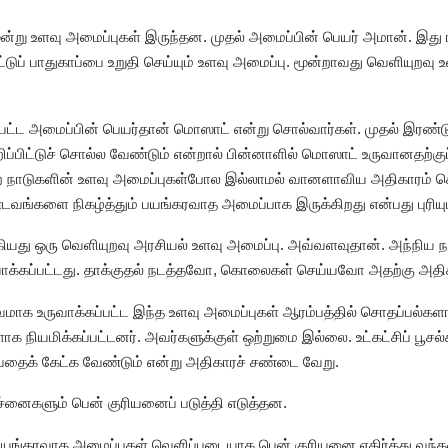
 மூன்று உளவு அமைப்புகள் இருந்தன. முதல் அமைப்பின் பெயர் அமான். இ
நாட்டுப் பாதுகாப்பை உறுதி செய்யும் உளவு அமைப்பு. மூன்றாவது வெளியுறவு
பட்ட அமைப்பின் பெயர்தான் மொஸாட் என்று சொல்வார்கள். முதல் இரண்
்பிட்டுச் சொல்ல வேண்டும் என்றால் பின்னாளில் மொஸாட் உருவானதற்குப
ற்ற நாடுகளின் உளவு அமைப்புகள்போல இல்லாமல் வானளாவிய அதிகாரம் க
வங்களை நிகழ்த்தும் பயங்கரவாத அமைப்பாக இருக்கிறது என்பது புரியும
கியது ஒரு வெளியுறவு அரசியல் உளவு அமைப்பு. அவ்வளவுதான். அந்நிய
உருவாக்கப்பட்டது. தாக்குதல் நடத்தவோ, கொலைகள் செய்யவோ அதற்கு அத
்வமாக உருவாக்கப்பட்ட இந்த உளவு அமைப்புகள் ஆரம்பத்தில் சொதப்பல
க நியமிக்கப்பட்டனர். அவர்களுக்குள் ஒற்றுமை இல்லை. உட்கட்சிப் பூசல்
்வதைக் கேட்க வேண்டும் என்று அதிகாரச் சண்டை வேறு.
பிரச்னைகளும் பென் குரியனைப் படுத்தி எடுத்தன.
ற பயங்கரவாத அமைப்புகள் வெளிப்படையாக பென் குரியனை எதிர்த்து வந்த