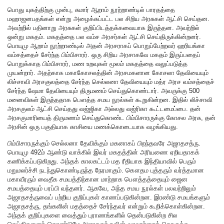
பொது யுகத்திற்கு முன்பு, சுமார் ஆறாம் நூற்றாண்டில் பாரதத்தை
மஹாஜனபதங்கள் என்று அழைக்கப்பட்ட பல சிறிய அரசுகள் ஆட்சி செய்தன.
அவற்றில் பதினாறு அரசுகள் குறிப்பிடத்தக்கவையாக இருந்தன. அவற்றில்
ஒன்று மகதம். மகதத்தை பல வம்ச அரசர்கள் ஆட்சி செய்திருக்கின்றனர்.
பொயுமு ஆறாம் நூற்றாண்டில் அதன் அரசராகப் பொறுப்பேற்றவர் ஹரியங்கா
வம்சத்தைச் சேர்ந்த பிம்பிசாரர். ஒரு சிறிய அரசாகவே மகதம் இருப்பதைப்
பொறுக்காத பிம்பிசாரர், மண உறவுகள் மூலம் மகதத்தை வலுப்படுத்த
முயன்றார். அதற்காக மகாகோசலத்தின் அரசமகளான கோசலா தேவியையும்
லிச்சாவி அரசகுலத்தை சேர்ந்த செல்லனா தேவியையும் மத்ர அரச வம்சத்தைச்
சேர்ந்த ஷேமா தேவியையும் திருமணம் செய்துகொண்டார். அவருக்கு 500
மனைவிகள் இருந்ததாக பௌத்த சமய நூல்கள் கூறுகின்றன. இதில் லிச்சாவி
அரசகுலம் ஆட்சி செய்தது வஜ்ஜிகா அல்லது வஜ்ரிகா கூட்டமைப்பை. தன்
அரசகுமாரியைத் திருமணம் செய்துகொண்ட பிம்பிசாரருக்கு கோசல அரசு, தன்
அரசின் ஒரு பகுதியாக காசியை மணக்கொடையாக வழங்கியது.
பிம்பிசாரருக்கும் செல்லனா தேவிக்கும் மகனாகப் பிறந்தவரே அஜாதசத்ரு.
பொயுமு 492ம் ஆண்டு வாக்கில் இவர் மகதத்தின் அரியணை ஏறியதாகக்
கணிக்கப்படுகிறது. அந்தக் காலகட்டம் மத ரீதியாக இந்தியாவில் பெரும்
மறுமலர்ச்சி நடந்துகொண்டிருந்த நேரமாகும். கௌதம புத்தரும் வர்த்தமான
மகாவீரரும் வைதீக சமயத்திற்கான மாற்றாக பௌத்தத்தையும் ஜைன
சமயத்தையும் பரப்பி வந்தனர். ஆகவே, அந்த சமய நூல்கள் பலவற்றிலும்
அஜாதசத்ருவைப் பற்றிய குறிப்புகள் காணப்படுகின்றன. இரண்டு சமயங்களும்
அஜாதசத்ரு, தங்களின் மதத்தைச் சேர்ந்தவர் என்றும் கூறிக்கொள்கின்றன.
அந்தக் குறிப்புகளை வைத்தும் புராணங்களில் தென்படுகின்ற சில