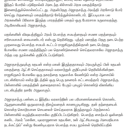
இந்தப் போரில் படுதோல்வி அடைந்த லிச்சாவி அரசு மகதத்தோடு
இணைத்துக்கொள்ளப்பட்டது. அதன்பிறகு அஜாதசத்ரு அவந்தி அரசோடு போர்
செய்து அதனையும் மகதத்தோடு சேர்த்துக்கொண்டார். இப்படியாக பல
அரசுகளின் பிரிவாக இருந்த பாரதத்தில் மகதம் ஒரு பேரரசாக உருவாவதற்கு
அடிகோலியவர் அஜாதசத்ரு.
மதங்களின் விஷயத்திலும் அவர் பௌத்த சமயத்தையும் சமண மதத்தையும்
சரிசமமாகக் கையாண்டார் என்பது தெரிகிறது. புத்தர் மறைந்த பிறகு நடைபெற்ற
முதலாவது பௌத்த சமயக் கூட்டம் ராஜகிருகத்தில்தான் நடைபெற்றது.
போலவே சமண மதத்திற்கும் பல தொண்டுகளைச் செய்தவராகவே அஜாதசத்ரு
அந்த மத நூல்களில் குறிப்பிடப்படுகிறார்.
அஜாதசத்ருவுக்கு உதயன் என்ற மகன் இருந்ததாகவும் அவருக்குப் பின் உதயன்
மகதத்தை ஆட்சி செய்ததாகவும் வரலாற்றுக் குறிப்புகள் தெரிவிக்கின்றன.
ராஜகிருகம் போலவே ஒரு நகரத்தை உருவாக்க வேண்டும் என்ற ஆசையில்
பாடலிகிராமம் என்ற இடத்தில் ஒரு பெரு நகரைக் கட்டமைத்தார் அஜாதசத்ரு.
பின்னாளில் மகதத்தின் தலைநகராகப் பேரும் புகழும் கொண்டு விளங்கிய
பாடலிபுத்திர நகரே அதுவாகும்.
அஜாதசத்ரு பண்டைய இந்திய வரலாற்றின் பல பரிமாணங்களைக் கொண்ட
ஆளுமைகளில் ஒருவராகத் திகழ்வதைக் காணமுடிகிறது. தன் தந்தையைக்
கொன்ற கொடூரமான செயலைச் செய்தவராக இருந்தாலும் அதற்காகப்
பின்னாளில் வருந்தியவராகவே குறிப்பிடப்படுகிறார். பௌத்த சைத்யம் ஒன்றைக்
கண்ட அவர் “மகனே, யுவராஜனான உதயனே, உன் ஆட்சியாவது அமைதியாக
நடக்கட்டும்” என்று வேண்டியதாக பௌத்த சமய நூல்கள் தெரிவிப்பதில்