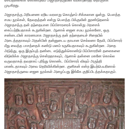
செய்திகளைக் கொண்டுமே அஜாதசத்ருவின் வரலாற்றைத் தொகுக்க
முடிகிறது.
அஜாதசத்ரு அரியணை ஏறிய வரலாறு கொஞ்சம் சிக்கலான ஒன்று. பௌத்த
சமய நூல்கள், தேவதத்தன் என்று பௌத்த பிக்குவின் தூண்டுதலால்
அஜாதசத்ரு தன் தந்தையான பிம்பிசாரரைக் கொன்று அரசைக்
கைப்பற்றியதாகக் கூறுகின்றன. ஆனால் ஜைன சமய நூல்களோ, ஒரு
சண்டையின் காரணமாக அஜாதசத்ரு தன் தந்தையைச் சிறையில்
அடைத்ததாகவும் அதன்பின் தன்னுடைய தாயான செல்லனா தேவி, பிம்பிசாரர்
மீது வைத்த பாசத்தைக் கண்டு மனம் உருகியதாகவும் கூறுகின்றன. அதை
அடுத்து, ஒரு இரும்புத் தண்டை எடுத்துக்கொண்டு பிம்பிசாரரின் தளைகளை
விடுவிக்க அஜாதசத்ரு சென்றதாகவும், ஆனால் தன்னை மகனே கொல்ல
வருவதாகத் தவறாகப் புரிந்து கொண்ட பிம்பிசாரர் விஷம் அருந்தி
மாண்டதாகவும் அவை தெரிவிக்கின்றன. குனிகன் என்ற இயற்பெயரினால்
அஜாதசத்ருவை ஜைன நூல்கள் அழைப்பது இங்கே குறிப்பிடத்தக்கதாகும்.