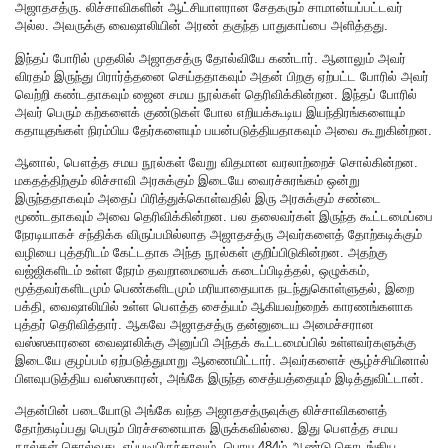
அஜாதசத்ரு. லிச்சாவிகளின் ஆட்சியாளரான சேதகரும் சாமான்யப்பட்டவர்
அல்ல. அவருக்கு வைஷாலியின் அரண் தகுந்த பாதுகாப்பை அளித்தது.
இந்தப் போரில் முதலில் அஜாதசத்ரு தோல்வியே கண்டார். ஆனாலும் அவர்
விரதம் இருந்து பிரார்த்தனை செய்ததாகவும் அதன் பிறகு ஏற்பட்ட போரில் அவர்
வெற்றி கண்டதாகவும் ஜைன சமய நூல்கள் தெரிவிக்கின்றன. இந்தப் போரில்
அவர் பெரும் கற்களைக் குண்டுகள் போல எறியக்கூடிய இயந்திரங்களையும்
கதாயுதங்கள் நிரம்பிய தேர்களையும் பயன்படுத்தியதாகவும் அவை கூறுகின்றன.
ஆனால், பௌத்த சமய நூல்கள் வேறு விதமான வரலாற்றைச் சொல்கின்றன.
மகதத்திற்கும் லிச்சாவி அரசுக்கும் இடையே வைரச்சுரங்கம் ஒன்று
இருந்ததாகவும் அதைப் பிரித்துக்கொள்வதில் இரு அரசுக்கும் சண்டை
மூண்டதாகவும் அவை தெரிவிக்கின்றன. பல தலைவர்கள் இருந்த கூட்டமைப்பை
நேரடியாகச் சந்திக்க விருப்பமில்லாத அஜாதசத்ரு அவர்களைத் தோற்கடிக்கும்
வழியை புத்தரிடம் கேட்டதாக அந்த நூல்கள் குறிப்பிடுகின்றன. அதற்கு
வஜ்ஜிகளிடம் உள்ள நேரம் தவறாமையைக் கடைப்பிடித்தல், ஒழுக்கம்,
மூத்தவர்களிடமும் பெண்களிடமும் மரியாதையாக நடந்துகொள்ளுதல், இறை
பக்தி, வைஷாலியில் உள்ள பௌத்த சைத்யம் ஆகியவற்றைக் காரணங்களாக
புத்தர் தெரிவித்தார். ஆகவே அஜாதசத்ரு தன்னுடைய அமைச்சரான
வஸ்ஸகாரனை வைஷாலிக்கு அனுப்பி அந்தக் கூட்டமைப்பில் உள்ளவர்களுக்கு
இடையே குழப்பம் ஏற்படுத்துமாறு ஆணையிட்டார். அவர்களைச் சூழ்ச்சியினால்
பிளவுபடுத்திய வஸ்ஸகாரன், அங்கே இருந்த சைத்யத்தையும் இடித்துவிட்டான்.
அதன்பின் படையோடு அங்கே வந்த அஜாதசத்ருவுக்கு லிச்சாவிகளைத்
தோற்கடிப்பது பெரும் பிரச்சனையாக இருக்கவில்லை. இது பௌத்த சமய
நூல்கள் சொல்வது. எப்படியிருந்தாலும், பொயு 484ம் ஆண்டு தொடங்கிய