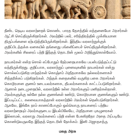
நீண்ட நெடிய வரலாற்றைக் கொண்ட பாரத தேசத்தில் எத்தனையோ அரசர்கள்
ஆட்சி செய்திருக்கிறார்கள். அவற்றில் பலர், சரித்திரத்தில் முக்கியமான
திருப்பங்களை ஏற்படுத்தியிருக்கிறார்கள். இந்திய வரலாற்றுக்குக்
குறிப்பிடத்தக்க வகையில் தங்களது பங்களிப்பைச் செய்திருக்கிறார்கள்.
அவர்களில் சிலரைப் பற்றி இந்தத் தொடரின் மூலம் அறிந்துகொள்வோம்.
நாயகர்கள் என்ற சொல் எப்போதும் நேர்மறையாகவே பயன்படுத்தப்பட்டு
வந்திருக்கிறது. குறிப்பாக, வரலாற்றுப் புனைவுகளில் நாயகர்கள் என்று
சொல்லப்படுகிற மாந்தர்கள் கொஞ்சம் அதீதமாகவே நல்லவர்களாகச்
சித்தரிக்கப் படுகிறார்கள். அந்தக் கதைகளில் வருகிற பகை அரசர்கள்
கொடூரமான குணம் உடையவர்களாக, தீயவர்களாகக் காட்டப்படுகிறார்கள்.
ஆனால் நடைமுறையில், வரலாற்றில் உள்ள அரசர்களும் மனிதர்கள்தான்.
அவர்களுக்கு உள்ளே நல்ல குணங்கள் உண்டு, கொடூரமான குணங்களும் உண்டு.
இப்படிப்பட்ட கலவையாகத்தான் வரலாற்றில் அவர்கள் தென்படுகிறார்கள்.
ஆகவே, இங்கே நாம் காணப்போகும் ஒவ்வொரு நாயகரைப் பற்றிய
வரலாற்றையும் அவர்களுடைய இயல்பிலேயே, அதீதமான புகழுரைகள்
இல்லாமல், வரலாறு அவர்களைப் பற்றி என்ன பேசுகிறதோ அதை அப்படியே
கொண்டுவருவதே இந்தத் தொடரின் நோக்கம். இனி அஜாதசத்ரு
மகத அரசு