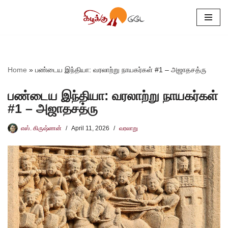
Skip
to
content
Home
»
பண்டைய இந்தியா: வரலாற்று நாயகர்கள் #1 – அஜாதசத்ரு
பண்டைய இந்தியா: வரலாற்று நாயகர்கள்
#1 – அஜாதசத்ரு
எஸ். கிருஷ்ணன்
April 11, 2026
வரலாறு