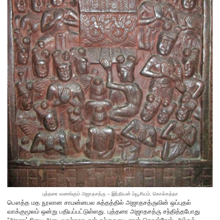
புத்தரை வணங்கும் அஜாதசத்ரு – இந்தியன் ம்யூசியம், கொல்கத்தா
பௌத்த மத நூலான சாமன்னபல சுத்தத்தில் அஜாதசத்ருவின் ஒப்புதல்
வாக்குமூலம் ஒன்று பதியப்பட்டுள்ளது. புத்தரை அஜாதசத்ரு சந்தித்தபோது