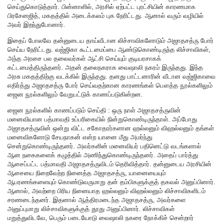
செய்துகொடுத்தார். பின்னாளில், அரசில் ஏற்பட்ட புரட்சியின் காரணமாக
பிரசேனஜித், மகதத்தில் அடைக்கலம் புக நேரிட்டது. ஆனால் வரும் வழியில்
அவர் இறந்துபோனார்.
இதைப் போலவே தன்னுடைய தாய்வீடான லிச்சாவிகளோடும் அஜாதசத்ரு போர்
செய்ய நேரிட்டது. வஜ்ஜிகா கூட்டமைப்பை ஆண்டுகொண்டிருந்த லிச்சாவிகள்,
அந்த அரசை பல தலைவர்கள் ஆட்சி செய்யும் குடியரசாகக்
கட்டமைத்திருந்தனர். அதன் தலைநகராக வைஷாலி நகரம் இருந்தது. இந்த
அரசு மகதத்திற்கு வடக்கில் இருந்தது. தனது பாட்டனாரின் வீடான வஜ்ஜிகாவை
எதிர்த்து அஜாதசத்ரு போர் செய்வதற்கான காரணங்கள் பௌத்த நூல்களிலும்
ஜைன நூல்களிலும் வேறுபட்டுக் காணப்படுகின்றன.
ஜைன நூல்களில் காணப்படும் செய்தி : ஒரு நாள் அஜாதசத்ருவின்
மனைவியான பத்மாவதி உப்பரிகையில் நின்றுகொண்டிருந்தாள். அப்போது
அஜாதசத்ருவின் ஒன்று விட்ட சகோதரர்களான ஹல்லனும் விஹல்லனும் தங்கள்
மனைவிகளோடு சேயநாகன் என்ற யானை மீது அமர்ந்து
சென்றுகொண்டிருந்தனர். அவர்களின் மனைவியர் பதினெட்டு வடங்களால்
ஆன நகைகளைக் கழுத்தில் அணிந்துகொண்டிருந்தனர். அதைப் பார்த்து
ஆசைப்பட்ட பத்மாவதி அஜாதசத்ருவிடம் தெரிவித்தார். தன்னுடைய அரசியின்
ஆசையை நிறைவேற்ற நினைத்த அஜாதசத்ரு, யானையையும்
ஆபரணங்களையும் கொண்டுவருமாறு தன் தம்பிகளுக்குத் தகவல் அனுப்பினார்.
ஆனால், அவற்றை பிரிய நினையாத ஹல்லனும் விஹல்லனும் லிச்சாவிகளிடம்
சரணடைந்தனர். இதனால் ஆத்திரமடைந்த அஜாதசத்ரு, அவர்களை
அனுப்புமாறு லிச்சாவிகளுக்குத் தூது அனுப்பினார். லிச்சாவிகள்
மறுத்துவிடவே, பெரும் படையோடு வைஷாலி நகரை நோக்கிச் சென்றார்