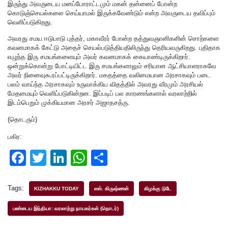
இருந்து அவருடைய மனப்போராட்டமும் மகன் தன்னைப் போன்ற
கொடுஞ்செயல்களை செய்யாமல் இருக்கவேண்டும் என்ற அவருடைய தவிப்பும்
வெளிப்படுகிறது.
அவரது சமய ஈடுபாடு புத்தர், மகாவீரர் போன்ற தத்துவஞானிகளின் சொற்களை
கவனமாகக் கேட்டு அதைச் செயல்படுத்தியதிலிருந்து தெரியவருகிறது. புதிதாக
எழுந்த இரு சமயங்களையும் அவர் கவனமாகக் கையாண்டிருக்கிறார்.
ஒன்றுக்கொன்று போட்டியிட்ட இரு சமயங்களாலும் சரியான ஆட்சியாளராகவே
அவர் நினைவுகூரப்பட்டிருக்கிறார். மகதத்தை வலிமையான அரசாகவும் படை
பலம் வாய்ந்த அரசாகவும் உருவாக்கிய விதத்தில் அவரது வீரமும் அரசியல்
மேதமையும் வெளிப்படுகின்றன. இப்படிப் பல காரணங்களால் வரலாற்றில்
இடம்பெறும் முக்கியமான அரசர் அஜாதசத்ரு.
(தொடரும்)
பகிர:
F
T
Li
W
S
a
wi
n
h
h
c
tt
k
at
ar
Tags:
KIZHAKKU TODAY
எஸ். கிருஷ்ணன்
கிழக்கு டுடே
e
er
e
s
e
பண்டைய இந்தியா: வரலாற்று நாயகர்கள் (தொடர்)
b
dI
A