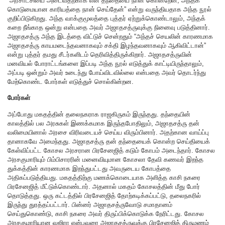
“அரசாட்சியை அடைவதற்காக என் தந்தையை நான் கொன்றேன், அந்தக்
கொடுமையான காரியத்தை நான் செய்தேன்” என்று வருந்தியதாக அந்த நூல்
குறிப்பிடுகிறது. அந்த வாக்குமூலத்தை புத்தர் ஏற்றுக்கொண்டாலும், அந்தக்
கறை நீங்காத ஒன்று என்பதை அவர் அஜாதசத்ருவுக்கு நினைவு படுத்தினார்.
அஜாதசத்ரு அந்த இடத்தை விட்டுச் சென்றதும் “அந்தச் செயலின் காரணமாக
அஜாதசத்ரு காயமடைந்தவனாகவும் சக்தி இழந்தவனாகவும் ஆகிவிட்டான்”
என்று புத்தர் தமது சீடர்களிடம் தெரிவித்திருக்கிறார். அஜாதசத்ருவின்
மனவியல் போராட்டங்களை இப்படி அந்த நூல் எடுத்துக் காட்டியிருந்தாலும்,
அப்படி ஒன்றும் அவர் உடைந்து போய்விடவில்லை என்பதை அவர் தொடர்ந்து
மேற்கொண்ட போர்கள் எடுத்துச் சொல்கின்றன.
போர்கள்
அப்போது மகதத்தின் தலைநகராக ராஜகிருகம் இருந்தது. தந்தையின்
காலத்தில் பல அரசுகள் இணக்கமாக இருந்தபோதிலும், அஜாதசத்ரு தன்
வலிமையினால் அரசை விரிவடையச் செய்ய விரும்பினார். அதற்கான வாய்ப்பு
தானாகவே அமைந்தது. அஜாதசத்ரு தன் தந்தையைக் கொன்ற செய்தியைக்
கேள்விப்பட்ட கோசல அரசரான பிரசேனஜித் கடும் கோபம் அடைந்தார். கோசல
அரசகுமாரியும் பிம்பிசாரரின் மனைவியுமான கோசலா தேவி கணவர் இறந்த
துக்கத்தின் காரணமாக இறந்துபட்டது அவருடைய கோபத்தை
அதிகப்படுத்தியது. மகதத்திற்கு மணக்கொடையாக அளித்த காசி நகரை
பிரசேனஜித் மீட்டுக்கொண்டார். அதனால் மகதம் கோசலத்தின் மீது போர்
தொடுத்தது. ஒரு கட்டத்தில் பிரசேனஜித் தோற்கடிக்கப்பட்டு, தலைநகரில்
இருந்து துரத்தப்பட்டார். பின்னர் அஜாதசத்ருவோடு சமாதானம்
செய்துகொண்டு, காசி நகரை அவர் திருப்பிக்கொடுக்க நேரிட்டது. கோசல
அரசகுமாரியான வஜிரா என்பவரை அஜாதசத்ருவுக்கு பிரசேனஜித் திருமணம்