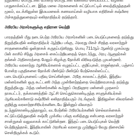
நறுமணப் பொருட்கள் போன்ற பொருட்கள் வணிகம் செய்யப்பட்ட வழிகள்
பாதுகாக்கப்பட்டன. இந்த மலை அரசுகளைக் கட்டுப்பாட்டில் வைத்திருந்ததன்
மூலம், வடக்கிலுள்ள இமயமலைக் கணவாய்கள் வழியாக எதிரிகள் கஷ்மீரை
அச்சுறுத்துவதையும் லலிதாதித்யர் தடுத்தார்.
அரேபிய அரசர்களுக்கு எதிரான வெற்றி
பாரதத்தின் மீது நடைபெற்ற அரேபிய அரசர்களின் படையெடுப்புகளைத் தடுத்து
நிறுத்தியதில் லலிதாதித்யர் ஆற்றிய பங்கு, அவரது மிகச் சிறந்த வரலாற்றுச்
சாதனைகளில் ஒன்றாகக் கருதப்படுகிறது. பொயு 711ஆம் ஆண்டு முகம்மது
பின் காசிம் சிந்து அரசைக் கைப்பற்றியதைத் தொடர்ந்து, அரபு ஆளுநர்கள்
தங்கள் அதிகாரத்தை மேலும் கிழக்கு நோக்கி விரிவுபடுத்த முயன்றனர்.
அரேபிய வரலாற்று ஆசிரியர்களால் எழுதப்பட்ட குறிப்புகள், ராஜஸ்தான், பஞ்சாப்
போன்ற பகுதிகளை நோக்கி மீண்டும் மீண்டும் மேற்கொள்ளப்பட்ட
படையெடுப்புகளைப் பதிவு செய்கின்றன. அதே காலகட்டத்தில், இந்திய
மன்னர்களின் ஒரு கூட்டணி அந்த முன்னேற்றத்தை வெற்றிகரமாகத் தடுத்து
நிறுத்தியது. அந்த மன்னர்களில் கூர்ஜரப் பிரதிஹார மன்னன் முதலாம்
நாகபட்டர், தக்காணத்தில் ஆட்சி செய்துகொண்டிருந்த சாளுக்கியர்கள்
ஆகியவர்களோடு கஷ்மீரின் லலிதாதித்யரும் அடங்குவர். இதிலுள்ள விவரங்கள்
குறித்து வரலாற்றாசிரியர்களிடையே இன்னும் விவாதம்
நடந்துகொண்டிருந்தாலும், வடமேற்கில் அரேபியர்களின் செல்வாக்கைக்
கட்டுப்படுத்துவதில் கஷ்மீர் முக்கிய பங்கு வகித்தது என்பதை வரலாற்றுச்
சான்றுகள் வலுவாகக் காட்டுகின்றன. இந்தப் படையெடுப்புகள் வெற்றி
பெற்றிருந்தால், இந்தியாவின் அரசியல் வரலாறு முற்றிலும் வேறு திசையில்
சென்றிருக்கக் கூடும்.