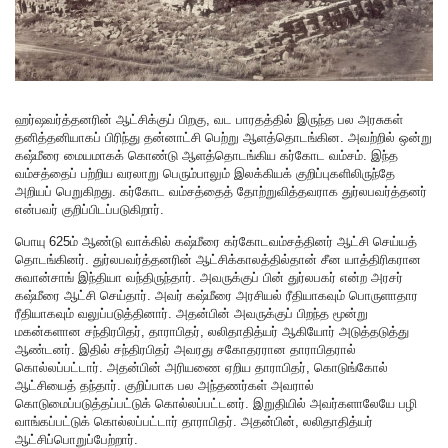
ஹர்ஷவர்த்தனரின் ஆட்சிக்குப் பிறகு, வட பாரதத்தில் இருந்த பல அரசுகள்
தனித்தனியாகப் பிரிந்து தன்னாட்சி பெற்று ஆளத்தொடங்கின. அவற்றில் ஒன்று
கஷ்மீரை மையமாகக் கொண்டு ஆளத்தொடங்கிய கர்கோட வம்சம். இந்த
வம்சத்தைப் பற்றிய வரலாறு பெரும்பாலும் இலக்கியக் குறிப்புகளிலிருந்தே
அறியப் பெறுகிறது. கர்கோட வம்சத்தைத் தோற்றுவித்தவராக துர்லபவர்த்தனர்
என்பவர் குறிப்பிடப்படுகிறார்.
பொயு 625ம் ஆண்டு வாக்கில் கஷ்மீரை கர்கோடவம்சத்தினர் ஆட்சி செய்யத்
தொடங்கினர். துர்லபவர்த்தனரின் ஆட்சிக்காலத்தில்தான் சீன யாத்திரிகரான
சுவான்சாங் இந்தியா வந்திருந்தார். அவருக்குப் பின் துர்லபகர் என்ற அரசர்
கஷ்மீரை ஆட்சி செய்தார். அவர் கஷ்மீரை அரசியல் ரீதியாகவும் பொருளாதார
ரீதியாகவும் வலுப்படுத்தினார். அதன்பின் அவருக்குப் பிறந்த மூன்று
மகன்களான சந்திரபிதர், தாராபிதர், லலிதாதித்யர் ஆகியோர் அடுத்தடுத்து
ஆண்டனர். இதில் சந்திரபிதர் அவரது சகோதரரான தாராபிதரால்
கொல்லப்பட்டார். அதன்பின் அரியணை ஏறிய தாராபிதர், கொடுங்கோல்
ஆட்சியைத் தந்தார். குறிப்பாக பல அந்தணர்கள் அவரால்
கொடுமைப்படுத்தப்பட்டுக் கொல்லப்பட்டனர். இறுதியில் அவர்களாலேயே பழி
வாங்கப்பட்டுக் கொல்லப்பட்டார் தாராபிதர். அதன்பின், லலிதாதித்யர்
ஆட்சிப்பொறுப்பேற்றார்.