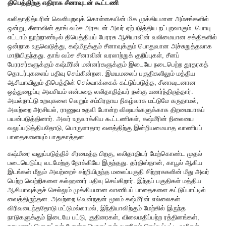
திபெத்திற்கு எதிராக சீனாவுடன் கூட்டணி
லலிதாதித்யரின் வெளியுறவுக் கொள்கையின் மிக முக்கியமான அம்சங்களில்
ஒன்று, சீனாவின் தாங் வம்ச அரசுடன் அவர் ஏற்படுத்திய நட்புறவாகும். பொயு
எட்டாம் நூற்றாண்டில் திபெத்தியப் பேரரசு ஆசியாவின் வலிமையான சக்திகளில்
ஒன்றாக உருவெடுத்து, கஷ்மீருக்கும் சீனாவுக்கும் பொதுவான அச்சுறுத்தலாக
மாறியிருந்தது. தாங் வம்ச சீனாவின் வரலாற்றுக் குறிப்புகள், சீனப்
பேரரசர்களுக்கும் கஷ்மீரின் மன்னர்களுக்கும் இடையே நடைபெற்ற தூதரகத்
தொடர்புகளைப் பதிவு செய்கின்றன. இமயமலைப் பகுதிகளிலும் மத்திய
ஆசியாவிலும் திபெத்தின் செல்வாக்கைக் கட்டுப்படுத்த, சீனாவுடனான
ஒத்துழைப்பு அவசியம் என்பதை லலிதாதித்யர் நன்கு உணர்ந்திருந்தார்.
அயல்நாட்டு உறவுகளை வெறும் சம்பிரதாய நிகழ்வாக மட்டுமே கருதாமல்,
அவற்றை அரசியல், ராணுவ உதவி போன்ற விஷயங்களுக்காக திறமையாகப்
பயன்படுத்தினார். அவர் உருவாக்கிய கூட்டணிகள், கஷ்மீரின் நிலையை
வலுப்படுத்தியதோடு, பொருளாதார வளத்திற்கு இன்றியமையாத வாணிபப்
பாதைகளையும் பாதுகாத்தன.
கஷ்மீரை வலுப்படுத்திச் சீரமைத்த பிறகு, லலிதாதியர் மேற்கொண்ட முதல்
படையெடுப்பு வடமேற்கு நோக்கியே இருந்தது. தர்திஸ்தான், காபூல் ஆகிய
இடங்கள் மீதும் அவற்றைச் சுற்றியிருந்த மலைப்பகுதி சிற்றரசுகளின் மீது அவர்
பெற்ற வெற்றிகளை கல்ஹணர் பதிவு செய்கிறார். இந்தப் பகுதிகள் மத்திய
ஆசியாவுக்குச் செல்லும் முக்கியமான வாணிபப் பாதைகளை கட்டுப்பாட்டில்
வைத்திருந்தன. அவற்றை வென்றதன் மூலம் கஷ்மீரின் எல்லைகள்
விரிவடைந்ததோடு மட்டுமல்லாமல், இந்தியாவிற்கும் மேற்கில் இருந்த
நாடுகளுக்கும் இடையே பட்டு, குதிரைகள், விலைமதிப்பற்ற ரத்தினங்கள்,