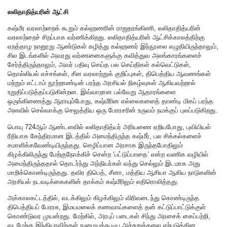
லலிதாதித்யரின் ஆட்சி
கஷ்மீர வரலாற்றைக் கூறும் கல்ஹணரின் ராஜதரங்கிணி, லலிதாதித்யரின்
வரலாற்றைச் சிறப்பாக வர்ணிக்கிறது. லலிதாதித்யரின் ஆட்சிக்காலத்திற்கு
ஏறத்தாழ நானூறு ஆண்டுகள் கழித்து கல்ஹணர் இந்நூலை எழுதியிருந்தாலும்,
சில இடங்களில் அவரது வர்ணனைகளுக்கு கவித்துவ அலங்காரங்களைச்
சேர்த்திருந்தாலும், அவர் பதிவு செய்த பல செய்திகள் கல்வெட்டுகள்,
தொல்லியல் எச்சங்கள், சீன வரலாற்றுக் குறிப்புகள், திபெத்திய ஆவணங்கள்
மற்றும் எட்டாம் நூற்றாண்டின் பரந்த அரசியல் நிகழ்வுகள் ஆகியவற்றால்
உறுதிப்படுத்தப்படுகின்றன. இவ்வாறான பல்வேறு ஆதாரங்களை
ஒருங்கிணைத்து ஆராயும்போது, கஷ்மீரின எல்லைகளைத் தாண்டி மிகப் பரந்த
அளவில் செல்வாக்கு செலுத்திய ஒரு பேரரசரின் உருவம் நமக்குப் புலப்படுகிறது.
பொயு 724ஆம் ஆண்டளவில் லலிதாதித்யர் அரியணை ஏறியபோது, புவியியல்
ரீதியாக கேந்திரமான இடத்தில் அமைந்திருந்த கஷ்மீர், பல சிக்கல்களைச்
சமாளிக்கவேண்டியிருந்தது. செழிப்பான அரசாக இருந்தபோதிலும்
கிழக்கிலிருந்து மேற்குநோக்கிச் சென்ற ‘பட்டுப்பாதை’ என்ற வணிக வழியில்
அமைந்திருந்ததால் தொடர்ந்து அந்நியர்கள் வந்து செல்லும் இடமாக அது
மாறிக்கொண்டிருந்தது. தவிர திபெத், சீனா, மத்திய ஆசியா ஆகிய நாடுகளின்
அரசியல் நடவடிக்கைகளின் தாக்கம் கஷ்மீரிலும் எதிரொலித்தது.
அக்காலகட்டத்தில், வடக்கிலும் கிழக்கிலும் விரிவடைந்து கொண்டிருந்த
திபெத்தியப் பேரரசு, இமயமலைக் கணவாய்களைத் தன் கட்டுப்பாட்டுக்குள்
கொண்டுவர முயன்றது. மேற்கில், அரபுப் படைகள் சிந்து அரசைக் கைப்பற்றி,
வடமேற்கு இந்தியாவிற்குள் நுழையக்கூடிய அச்சுறுத்தலை ஏற்படுத்தின.