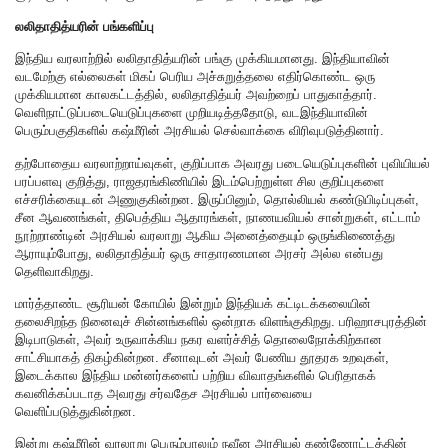
லலிதாதித்யரின் பங்களிப்பு
இந்திய வரலாற்றில் லலிதாதித்யரின் பங்கு முக்கியமானது. இந்தியாவின்
வடமேற்கு எல்லைகள் மிகப் பெரிய அச்சுறுத்தலை எதிர்கொண்ட ஒரு
முக்கியமான காலகட்டத்தில், லலிதாதித்யர் அவற்றைப் பாதுகாத்தார்.
வெளிநாட்டுப்படையெடுப்புகளை முறியடித்ததோடு, வடஇந்தியாவின்
பெரும்பகுதிகளில் கஷ்மீரின் அரசியல் செல்வாக்கை விரிவுபடுத்தினார்.
தற்போதைய வரலாற்றாய்வுகள், குறிப்பாக அவரது படையெடுப்புகளின் புவியியல்
பரப்பளவு குறித்து, ராஜதரங்கிணியில் இடம்பெற்றுள்ள சில குறிப்புகளை
எச்சரிக்கையுடன் அணுகுகின்றன. இருப்பினும், தொல்லியல் கண்டுபிடிப்புகள்,
சீன ஆவணங்கள், திபெத்திய ஆதாரங்கள், நாணயவியல் சான்றுகள், எட்டாம்
நூற்றாண்டின் அரசியல் வரலாறு ஆகிய அனைத்தையும் ஒருங்கிணைத்து
ஆராயும்போது, லலிதாதித்யர் ஒரு சாதாரணமான அரசர் அல்ல என்பது
தெளிவாகிறது.
மார்த்தாண்ட சூரியன் கோயில் இன்றும் இந்தியக் கட்டிடக்கலையின்
தலைசிறந்த நினைவுச் சின்னங்களில் ஒன்றாக விளங்குகிறது. பரிஹாசபுரத்தின்
இடிபாடுகள், அவர் உருவாக்கிய நகர வளர்ச்சித் தொலைநோக்கிற்கான
சாட்சியாகத் திகழ்கின்றன. சீனாவுடன் அவர் பேணிய தூதரக உறவுகள்,
இடைக்கால இந்திய மன்னர்களைப் பற்றிய விவாதங்களில் பெரிதாகக்
கவனிக்கப்படாத அவரது சர்வதேச அரசியல் பார்வையை
வெளிப்படுத்துகின்றன.
இன்று கஷ்மீரின் வரலாறு பெரும்பாலும் நவீன அரசியல் கண்ணோட்டத்தின்