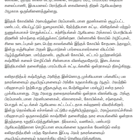
கலைப்பாணி, இமயமலைப் பிராந்தியக் கைவினைத் திறன் ஆகியவற்றை
அழகாக ஒருங்கிணைத்துள்ளது.
இந்தக் கோவிலில் அமைந்துள்ள பிரம்மாண்டமான தூண்களால் சூழப்பட்ட
மண்டபம், வியப்பூட்டும் நுழைவாயில், நேர்த்தியான கட்டிட விகிதங்கள் மற்றும்
நுணுக்கமாகச் செதுக்கப்பட்ட கற்சிற்பங்கள் ஆகியவை அக்காலப் பொறியியல்
திறனின் உச்சத்தை எடுத்துக்காட்டுகின்றன. பின்னாளில் கோயில் அழிப்புகள்,
சிலை உடைப்புகள் நடைபெற்ற காலங்களில் இந்தக் கோயில் சேதமடைந்தாலும்,
இன்று எஞ்சியுள்ள அதன் இடிபாடுகள் பார்வையாளர்களை வியப்பில்
ஆழ்த்துகின்றன. மார்த்தாண்ட சூரியன் கோயில், எட்டாம் நூற்றாண்டுக்
கஷ்மீரின் கலைச் செழிப்பின் சின்னமாக விளங்குவதோடு, இடைக்கால
இந்தியாவின் தலைசிறந்த பாரம்பரியக் கட்டிடங்களில் ஒன்றாகவும் திகழ்கிறது.
லலிதாதித்யர் கஷ்மீருக்கு அளித்த இன்னொரு முக்கியமான பங்களிப்பு பல
நகரங்களையும் குடியிருப்புகளையும் அங்கே உருவாக்கியது ஆகும். அவற்றில்
பரிஹாசபுரம் (தற்போது ஶ்ரீநகருக்கு வடமேற்கிலுள்ள பரஸ்பூர்) என்ற நகரம்
முக்கியமானது. அது அவரது தலைநகரங்களில் ஒன்றாக விளங்கியது. அங்கு
பிரம்மாண்டமான அரண்மனைகள், விகாரைகள், கோயில்கள், சந்தைகள்,
பொதுக் கட்டிடங்கள் ஆகியவை கட்டப்பட்டதாக கல்ஹணர் விவரிக்கிறார்.
இன்று தொல்லியல் எச்சங்கள் மட்டுமே எஞ்சியிருந்தாலும், அகழ்வாராய்ச்சிகள்
பரிஹாசபுரம் ஒருகாலத்தில் காஷ்மீரின் தலைசிறந்த நகர மையங்களில் ஒன்றாக
இருந்ததை உறுதிப்படுத்துகின்றன. நிர்வாகம், வணிகம், பண்பாடு
ஆகியவற்றிற்கான செழிப்பான மையங்களை உருவாக்க வேண்டும் என்ற
லலிதாதித்யரின் பரந்த நோக்கை இப்படி அவர் நகரங்களையும்
குடியிருப்புகளையும் உருவாக்கிய விதம் தெளிவுபடுத்துகிறது.