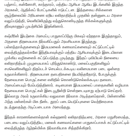
பஞ்சாப், கன்னோசி, காந்தாரம், மத்திய ஆசியா ஆகிய இடங்களில் இருந்த
அரசுகள், ஆதிக்கப் போட்டிகளில் ஈடுபட்டன. இத்தகைய சிக்கலான
சூழ்நிலையில் அரியணை ஏறிய லலிதாதித்யர் முதலில் தன்னுடைய அரசை
வலுப்படுத்தி, வெளியிலிருந்து வந்துகொண்டிருந்த சிக்கல்களுக்குத்
தீர்வுகாணும் முயற்சியில் இறங்கினார்.
கஷ்மீரின் இயற்கை அமைப்பு பாதுகாப்பிற்கு மிகவும் ஏற்றதாக இருந்தாலும்,
அதனை திறமையாக நிர்வகிப்பதும் அவசியமாக இருந்தது.
பள்ளத்தாக்குகளையும் இமயமலைக் கணவாய்களையும் கட்டுப்பாட்டில்
வைத்திருந்தவர்களே இந்தியாவுக்கும் மத்திய ஆசியாவுக்கும் இடையிலான
முக்கிய வழிகளைக் கட்டுப்படுத்த முடிந்தது. இந்தப் புவியியல் நிலையை
லலிதாதித்யர் முழுமையாகப் புரிந்துகொண்டு, மலைப்பகுதிகளிலும்
சமவெளிகளிலும் திறம்படச் செயல்படக்கூடிய வலிமையான படை ஒன்றை
உருவாக்கினார். திறமையான தளபதிகளை நியமித்ததோடு, போருக்குத்
தேவையான பொருட்களை எளிதில் கொண்டுசெல்லக்கூடிய தளவாட
அமைப்பையும் மேம்படுத்தினார். கடினமான இமயமலைப் பாதைகளின் வழியாக
தேவையான பொருட்கள் இடையூறின்றி சென்றடையுமாறு ஏற்பாடு செய்தார்.
இவ்வாறு அவர் உருவாக்கிய வலுவான நிர்வாக அடித்தளம்தான், பின்னாளில்
அந்த மன்னர்கள் மிக நீண்ட தூரப் படையெடுப்புகளை வெற்றிகரமாக
நடத்துவதற்கு அடிப்படையாக அமைந்தது.
இந்தக் காரணங்களால்தான் கல்ஹணர் லலிதாதித்யரை, அரசை மறுசீரமைத்த,
படையை வலுப்படுத்திய, மலைக் கணவாய்களை பாதுகாப்பாகக் கட்டுப்பாட்டில்
வைத்திருந்த ஆற்றல்மிக்க நிர்வாகியாக சித்தரிக்கிறார்.