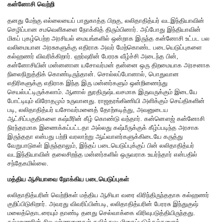
கன்னோசி வெற்றி
தனது மேற்கு எல்லையைப் பாதுகாத்த பிறகு, லலிதாதித்யர் வடஇந்தியாவின்
செழிப்பான சமவெளிகளை நோக்கித் திரும்பினார். அப்போது இந்தியாவின்
மிகப் புகழ்பெற்ற அரசியல் மையங்களில் ஒன்றாக இருந்த கன்னோசி உட்பட பல
வலிமையான அரசுகளுக்கு எதிராக அவர் மேற்கொண்ட படையெடுப்புகளை
கல்ஹணர் விவரிக்கிறார். ஹர்ஷரின் பேரரசு வீழ்ச்சி அடைந்த பின்,
கன்னோசியின் மன்னனான யசோவர்மன் தன்னை ஒரு திறமையாக அரசனாக
நிலைநிறுத்திக் கொண்டிருந்தான். சொல்லப்போனால், பொதுவான
எதிரிகளுக்கு எதிராக இந்த இரு மன்னர்களும் ஒன்றிணைந்து
செயல்பட்டிருக்கலாம். ஆனால் துரதிருஷ்டவசமாக இருவருக்கும் இடையே
போட்டியும் விரோதமும் உருவானது. ராஜதரங்கிணியி அளிக்கும் செய்திகளின்
படி, லலிதாதித்யர் யசோவர்மனைத் தோற்கடித்து, அவனுடைய
ஆட்சிப்பகுதிகளை கஷ்மீரின் கீழ் கொண்டு வந்தார். கன்னௌஜ் கன்னோசி
நிரந்தரமாக இணைக்கப்பட்டதா அல்லது கஷ்மீருக்குக் கீழ்ப்படிந்த அரசாக
இருந்ததா என்பது பற்றி வரலாற்று ஆய்வாளர்களுக்கிடையே கருத்து
வேறுபாடுகள் இருந்தாலும், இந்தப் படையெடுப்புக்குப் பின் லலிதாதித்யர்
வடஇந்தியாவின் தலைசிறந்த மன்னர்களில் ஒருவராக உயர்ந்தார் என்பதில்
சந்தேகமில்லை.
மத்திய ஆசியாவை நோக்கிய படையெடுப்புகள்
லலிதாதித்யரின் வெற்றிகள் மத்திய ஆசியா வரை விரிந்திருந்ததாக கல்ஹணர்
குறிப்பிடுகிறார். அவரது விவரிப்பின்படி, லலிதாதித்யரின் பேரரசு இந்துகுஷ்
மலைத்தொடரையும் தாண்டி தனது செல்வாக்கை விரிவுபடுத்தியிருந்தது.
கல்ஹணரின் சில வர்ணனைகள் கவித்துவ மிகைப்படுத்தல்களைக்