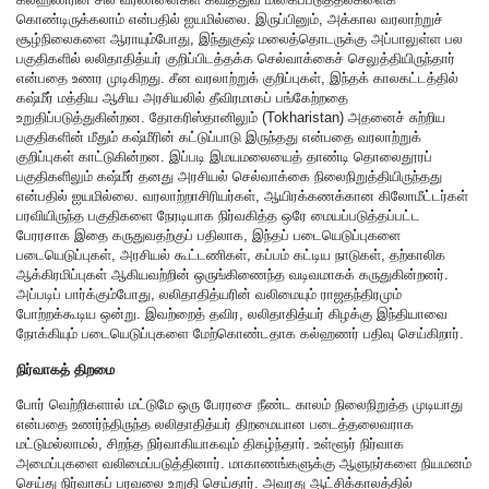
கொண்டிருக்கலாம் என்பதில் ஐயமில்லை. இருப்பினும், அக்கால வரலாற்றுச்
சூழ்நிலைகளை ஆராயும்போது, இந்துகுஷ் மலைத்தொடருக்கு அப்பாலுள்ள பல
பகுதிகளில் லலிதாதித்யர் குறிப்பிடத்தக்க செல்வாக்கைச் செலுத்தியிருந்தார்
என்பதை உணர முடிகிறது. சீன வரலாற்றுக் குறிப்புகள், இந்தக் காலகட்டத்தில்
கஷ்மீர் மத்திய ஆசிய அரசியலில் தீவிரமாகப் பங்கேற்றதை
உறுதிப்படுத்துகின்றன. தோகரிஸ்தானிலும் (Tokharistan) அதனைச் சுற்றிய
பகுதிகளின் மீதும் கஷ்மீரின் கட்டுப்பாடு இருந்தது என்பதை வரலாற்றுக்
குறிப்புகள் காட்டுகின்றன. இப்படி இமயமலையைத் தாண்டி தொலைதூரப்
பகுதிகளிலும் கஷ்மீர் தனது அரசியல் செல்வாக்கை நிலைநிறுத்தியிருந்தது
என்பதில் ஐயமில்லை. வரலாற்றாசிரியர்கள், ஆயிரக்கணக்கான கிலோமீட்டர்கள்
பரவியிருந்த பகுதிகளை நேரடியாக நிர்வகித்த ஒரே மையப்படுத்தப்பட்ட
பேரரசாக இதை கருதுவதற்குப் பதிலாக, இந்தப் படையெடுப்புகளை
படையெடுப்புகள், அரசியல் கூட்டணிகள், கப்பம் கட்டிய நாடுகள், தற்காலிக
ஆக்கிரமிப்புகள் ஆகியவற்றின் ஒருங்கிணைந்த வடிவமாகக் கருதுகின்றனர்.
அப்படிப் பார்க்கும்போது, லலிதாதித்யரின் வலிமையும் ராஜதந்திரமும்
போற்றக்கூடிய ஒன்று. இவற்றைத் தவிர, லலிதாதித்யர் கிழக்கு இந்தியாவை
நோக்கியும் படையெடுப்புகளை மேற்கொண்டதாக கல்ஹணர் பதிவு செய்கிறார்.
நிர்வாகத் திறமை
போர் வெற்றிகளால் மட்டுமே ஒரு பேரரசை நீண்ட காலம் நிலைநிறுத்த முடியாது
என்பதை உணர்ந்திருந்த லலிதாதித்யர் திறமையான படைத்தலைவராக
மட்டுமல்லாமல், சிறந்த நிர்வாகியாகவும் திகழ்ந்தார். உள்ளூர் நிர்வாக
அமைப்புகளை வலிமைப்படுத்தினார். மாகாணங்களுக்கு ஆளுநர்களை நியமனம்
செய்து நிர்வாகப் பரவலை உறுதி செய்தார். அவரது ஆட்சிக்காலத்தில்