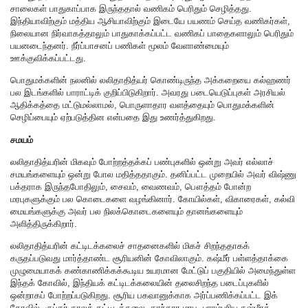
சாலைகள் பாதுகாப்பாக இருந்ததால் வணிகம் பெரிதும் செழித்தது.
இந்தியாவிற்கும் மத்திய ஆசியாவிற்கும் இடையே பயணம் செய்த வணிகர்கள்,
நிலையான நிர்வாகத்தாலும் பாதுகாக்கப்பட்ட வணிகப் பாதைகளாலும் பெரிதும்
பயனடைந்தனர். நீர்ப்பாசனப் பணிகள் மூலம் வேளாண்மையும்
ஊக்குவிக்கப்பட்டது.
பொதுமக்களின் நலனில் லலிதாதித்யர் கொண்டிருந்த அக்கறையை கல்ஹணர்
பல இடங்களில் பாராட்டிக் குறிப்பிடுகிறார். அவரது படையெடுப்புகள் அரசியல்
ஆதிக்கத்தை மட்டுமல்லாமல், பொருளாதார வளத்தையும் பொதுமக்களின்
செழிப்பையும் ஏற்படுத்தின என்பதை இது உணர்த்துகிறது.
சமயம்
லலிதாதித்யரின் மிகவும் போற்றத்தக்கப் பண்புகளில் ஒன்று அவர் எல்லாச்
சமயங்களையும் ஒன்று போல மதித்ததாகும். தனிப்பட்ட முறையில் அவர் விஷ்ணு
பக்தராக இருந்தபோதிலும், சைவம், வைணவம், பௌத்தம் போன்ற
மரபுகளுக்கும் பல கொடைகளை வழங்கினார். கோயில்கள், விகாரைகள், கல்வி
மையங்களுக்கு அவர் பல நிலக்கொடைகளையும் தானங்களையும்
அளித்திருக்கிறார்.
லலிதாதித்யரின் கட்டிடக்கலைச் சாதனைகளில் மிகச் சிறந்ததாகக்
கருதப்படுவது மார்த்தாண்ட சூரியனின் கோவிலாகும். கஷ்மீர் பள்ளத்தாக்கை
முழுமையாகக் கண்காணிக்கக்கூடிய உயரமான மேட்டுப் பகுதியில் அமைந்துள்ள
இந்தக் கோவில், இந்தியக் கட்டிடக்கலையின் தலைசிறந்த படைப்புகளில்
ஒன்றாகப் போற்றப்படுகிறது. சூரிய பகவானுக்காக அர்ப்பணிக்கப்பட்ட இக்
கோவில், குப்தர் காலக் கட்டிடக்கலை, காந்தார மரபு, பாரம்பரிய கஷ்மீரக்