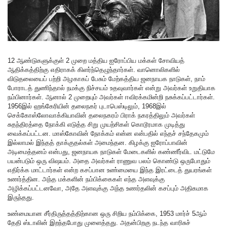
12 ஆண்டுகளுக்குள் 2 முறை மத்திய ஐரோப்பிய மக்கள் சோவியத்
ஆதிக்கத்திற்கு எதிராகக் கிளர்ந்தெழுந்தார்கள். வானொலிகளில்
விடுதலையைப் பற்றி அழகாகப் பேசும் மேற்கத்திய ஜனநாயக நாடுகள், நாம்
போராடத் துணிந்தால் நமக்கு நிச்சயம் உதவுவார்கள் என்று அவர்கள் உறுதியாக
நம்பினார்கள். ஆனால் 2 முறையும் அவர்கள் ஈவிரக்கமின்றி நசுக்கப்பட்டார்கள்.
1956இல் ஹங்கேரியின் தலைநகர் புடாபெஸ்டிலும், 1968இல்
செக்கோஸ்லோவாக்கியாவின் தலைநகரம் பிராக் நகரத்திலும் அவர்கள்
சுதந்திரத்தை நோக்கி எடுத்த சிறு முயற்சிகள் கொடூரமாக முடித்து
வைக்கப்பட்டன. மாஸ்கோவின் நோக்கம் என்ன என்பதில் எந்தச் சந்தேகமும்
இல்லாமல் இந்தத் தாக்குதல்கள் அமைந்தன. கிழக்கு ஐரோப்பாவின்
அடிமைத்தனம் என்பது, ஜனநாயக நாடுகள் மேடைகளில் கண்ணீர்விட மட்டுமே
பயன்படும் ஒரு விஷயம். அதை அவர்கள் ராணுவ பலம் கொண்டு ஒருபோதும்
எதிர்க்க மாட்டார்கள் என்ற கசப்பான உண்மையை இந்த இரட்டைத் துயரங்கள்
உணர்த்தின. அந்த மக்களின் நம்பிக்கைகள் எந்த அளவுக்கு
அழிக்கப்பட்டனவோ, அதே அளவுக்கு அந்த உணர்தலின் கசப்பும் அதிகமாக
இருந்தது.
உண்மையான சீர்திருத்தத்திற்கான ஒரு சிறிய நம்பிக்கை, 1953 மார்ச் 5ஆம்
தேதி ஸ்டாலின் இறந்தபோது முளைத்தது. அதன்பிறகு நடந்த வாரிசுச்