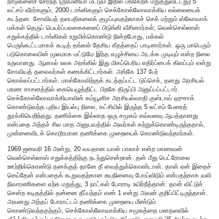
நாடுகளைச் சேர்ந்த (ருமேனியா மட்டும் இதில் பங்கேற்க மறுத்துவிட்டது) 5
லட்சம் வீரர்களும், 2000 டாங்கிகளும் செக்கோஸ்லோவாக்கிய எல்லையைக்
கடந்தன. சோவியத் தளபதிகளைக் குழப்புவதற்காகச் செக் மற்றும் ஸ்லோவாக்
மக்கள் தெருப் பெயர்ப்பலகைகளைப் பிடுங்கி வீசினார்கள்; வென்செஸ்லாஸ்
சதுக்கத்தில் டாங்கிகள் உறுமிக்கொண்டு நின்றபோது, மக்கள்
பெருங்கூட்டமாகக் கூடித் தங்கள் தேசிய கீதத்தைப் பாடினார்கள். ஒரு மாபெரும்
படுகொலையின் மூலமாக மட்டுமே இந்த எழுச்சியை அடக்க முடியும் என்ற நிலை
உருவானது. ஆனால் உலக அரங்கில் இது மிகப்பெரிய எதிர்ப்பைக் கிளப்பும் என்று
சோவியத் தலைவர்கள் கணக்கிட்டார்கள். அங்கே 137 பேர்
கொல்லப்பட்டார்கள். மாஸ்கோவிற்குக் கடத்தப்பட்ட டுப்செக், தனது அரசியல்
மரண சாசனத்தில் கையெழுத்திட்ட பிறகே திருப்பி அனுப்பப்பட்டார்.
செக்கோஸ்லோவாக்கியாவின் கம்யூனிச அரசியல்வாதி குஸ்டாவ் ஹுசாக்
கொண்டுவந்த புதிய இயல்பு நிலை, கட்சியில் இருந்த 5 லட்சம் பேரைத்
தூக்கியெறிந்தது. தணிக்கை இல்லாத ஒரு சமூகம் எவ்வளவு ஆபத்தானது
என்பதை அந்தச் சில மாத அனுபவத்தில் அவர்கள் கற்றுக்கொண்டிருந்ததால்,
முன்னைவிடக் கொடூரமான தணிக்கை முறையைக் கொண்டுவந்தார்கள்.
1969 ஜனவரி 16 அன்று, 20 வயதான யான் பாலாச் என்ற மாணவன்
வென்செஸ்லாஸ் சதுக்கத்திற்கு நடந்துசென்றான். தன் மீது பெட்ரோலை
ஊற்றிக்கொண்டு தனக்குத் தானே தீ வைத்துக்கொண்டான். தான் ஏன் இதைச்
செய்தேன் என்பதைக் கூறுவதற்கான சுயநினைவு போய்விடும் என்பதற்காக வலி
நிவாரணிகளை ஏற்க மறுத்து, 3 நாட்கள் போராடி உயிர்நீத்தான். தான் விட்டுச்
சென்ற கடிதத்தில் தன்னை தீப்பந்தம் எண் 1 என்று அவன் குறிப்பிட்டிருந்தான்.
அவனது அந்தப் போராட்டம் தணிக்கை முறையை மீண்டும்
கொண்டுவந்ததற்கும், செக்கோஸ்லோவாக்கிய சமூகத்தை மனதளவில்