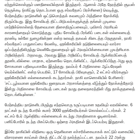
ஏற்றுக்கொள்ளும் மனநிலையில்தான் இருந்தார். ஆனால் அதே நேரத்தில் சூயஸ்
நெருக்கடி (எகிப்து தொடர்பான ஒரு சர்வதேசப் பிரச்சினை) வெடித்து,
மேற்கத்திய நாடுகளின் ஒட்டுமொத்தக் கவனமும் அத்திசை நோக்கித்
திரும்பியது. இது சோவியத் திட்டமிடுபவர்களுக்குத் தங்கள் முடிவை
மாற்றிக்கொள்ளத் தேவையான திசைதிருப்பலையும், புவிசார் அரசியல்
காரணத்தையும் கொடுத்தது. புதிய சோவியத் பீரங்கிப் படைகள் எல்லையைத்
தாண்டி உள்ளே நுழைகின்றன என்ற உளவுத் தகவல் கிடைத்த பிறகுதான், நாகி
சர்வதேசப் பாதுகாப்பை வேண்டி, ஹங்கேரியின் நடுநிலையையும் வார்சா
ஒப்பந்தத்திலிருந்து வெளியேறுவதையும் ஓர் அவநம்பிக்கையான முயற்சியாக
அறிவித்தார். அதாவது, அவரது இந்த அறிவிப்பு சோவியத் ஆக்கிரமிப்பைத்
தூண்டவில்லை. மாறாக, ஏற்கனவே தொடங்கிவிட்ட ஆக்கிரமிப்பிற்கு அது ஒரு
சோகமான பதிலடியாகவே இருந்தது. நவம்பர் 4 அதிகாலை ஆப்பரேஷன்
வெர்ல்விண்ட் என்ற பெயரில், 17 சோவியத் பிரிவுகளும், 2 லட்சம் வீரர்களும்
ஹங்கேரியின் எல்லைகளைக் கடந்தார்கள். நாகி வானொலியில் பேசினார்:
‘சட்டபூர்வமான ஹங்கேரிய ஜனநாயக அரசாங்கத்தை வீழ்த்தும் நோக்கத்தோடு
இன்று அதிகாலை சோவியத் படைகள் நமது தலைநகரத்தின் மீது தாக்குதலைத்
தொடங்கியுள்ளன.’
மேற்கத்திய நாடுகளிடமிருந்து எந்தவொரு உருப்படியான உதவியும் வரவில்லை. 6
நாட்கள் நடந்த போரில் சுமார் 3000 ஹங்கேரியர்கள் கொல்லப்பட்டார்கள். 2
லட்சம் பேர் ஆஸ்திரிய எல்லையைக் கடந்து அகதிகளாக ஓடினார்கள்.
பனிப்போரில் நடந்த மிகப்பெரிய ஒற்றை அகதிகள் இடப்பெயர்வு இதுதான்.
இம்ரே நாகியின் விதியை ஒரு தெளிவான எச்சரிக்கையாகக் காட்டும் வகையில்,
விசாரணை காய்கள் மிகத் திட்டமிட்டு நகர்த்தப்பட்டன. நவம்பர் 22 அன்று