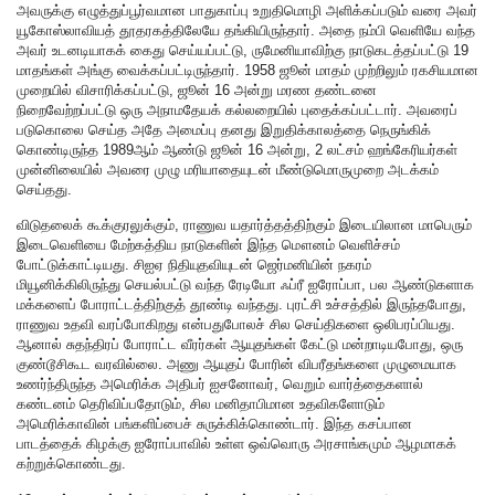
அவருக்கு எழுத்துப்பூர்வமான பாதுகாப்பு உறுதிமொழி அளிக்கப்படும் வரை அவர்
யூகோஸ்லாவியத் தூதரகத்திலேயே தங்கியிருந்தார். அதை நம்பி வெளியே வந்த
அவர் உடனடியாகக் கைது செய்யப்பட்டு, ருமேனியாவிற்கு நாடுகடத்தப்பட்டு 19
மாதங்கள் அங்கு வைக்கப்பட்டிருந்தார். 1958 ஜூன் மாதம் முற்றிலும் ரகசியமான
முறையில் விசாரிக்கப்பட்டு, ஜூன் 16 அன்று மரண தண்டனை
நிறைவேற்றப்பட்டு ஒரு அநாமதேயக் கல்லறையில் புதைக்கப்பட்டார். அவரைப்
படுகொலை செய்த அதே அமைப்பு தனது இறுதிக்காலத்தை நெருங்கிக்
கொண்டிருந்த 1989ஆம் ஆண்டு ஜூன் 16 அன்று, 2 லட்சம் ஹங்கேரியர்கள்
முன்னிலையில் அவரை முழு மரியாதையுடன் மீண்டுமொருமுறை அடக்கம்
செய்தது.
விடுதலைக் கூக்குரலுக்கும், ராணுவ யதார்த்தத்திற்கும் இடையிலான மாபெரும்
இடைவெளியை மேற்கத்திய நாடுகளின் இந்த மௌனம் வெளிச்சம்
போட்டுக்காட்டியது. சிஐஏ நிதியுதவியுடன் ஜெர்மனியின் நகரம்
மியூனிக்கிலிருந்து செயல்பட்டு வந்த ரேடியோ ஃப்ரீ ஐரோப்பா, பல ஆண்டுகளாக
மக்களைப் போராட்டத்திற்குத் தூண்டி வந்தது. புரட்சி உச்சத்தில் இருந்தபோது,
ராணுவ உதவி வரப்போகிறது என்பதுபோலச் சில செய்திகளை ஒலிபரப்பியது.
ஆனால் சுதந்திரப் போராட்ட வீரர்கள் ஆயுதங்கள் கேட்டு மன்றாடியபோது, ஒரு
குண்டூசிகூட வரவில்லை. அணு ஆயுதப் போரின் விபரீதங்களை முழுமையாக
உணர்ந்திருந்த அமெரிக்க அதிபர் ஐசனோவர், வெறும் வார்த்தைகளால்
கண்டனம் தெரிவிப்பதோடும், சில மனிதாபிமான உதவிகளோடும்
அமெரிக்காவின் பங்களிப்பைச் சுருக்கிக்கொண்டார். இந்த கசப்பான
பாடத்தைக் கிழக்கு ஐரோப்பாவில் உள்ள ஒவ்வொரு அரசாங்கமும் ஆழமாகக்
கற்றுக்கொண்டது.