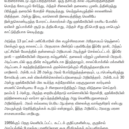
பேரிரைச்சலிட்டு ஆர்ப்பரித்தார்கள். ஒரு தசாப்த கால அடிமைத்தனத்தின்
மொத்த கோபமும் சேர்ந்து, அந்தச் சிலையின் தலையை முண்டத்திலிருந்து
பிரித்துத் தரையில் மோதிச் சிதறடித்தது. வெற்றுக்கழுத்தில் காலணிகள்
மிதித்தன. அன்று இரவு, வானொலி நிலையத்திற்கு வெளியே
நின்றுகொண்டிருந்த போராட்டக்காரர்கள் மீது ஹங்கேரியின் ரகசிய போலீஸ்
ஏவிஎச் துப்பாக்கிச் சூடு நடத்தியபோது, அந்தச் சிறு தீப்பொறி ஒரு மாபெரும்
காட்டுத்தீயாக வெடித்தது.
அடுத்த 13 நாட்கள் பனிப்போரின் மிக எழுச்சிகரமான அதேசமயம் நெஞ்சைப்
பிளக்கும் ஒரு காலகட்டம். பிரதமராக மீண்டும் பதவியேற்ற இம்ரே நாகி, அந்தப்
புரட்சியின் வேகத்தில் தன்னையும் அறியாமல் அடித்துச் செல்லப்பட்டார். இம்ரே
நாகி – ஹங்கேரியின் மிதவாத கம்யூனிஸ்ட் தலைவர் மற்றும் முன்னாள் பிரதமர்.
அடிப்படையில் ஒரு தீவிர கம்யூனிஸ்டாக இருந்தாலும், காலப்போக்கில் மக்களின்
அடிப்படைச் சுதந்திரத்திற்காகக் குரல்கொடுக்கும் சீர்திருத்தவாதியாக
மாறினார். அக்டோபர் 28 அன்று அவர் போர்நிறுத்தத்தையும், புடாபெஸ்டிலிருந்து
சோவியத் படைகள் விலக்கிக்கொள்ளப்படுவதையும் அறிவித்தார். அக்டோபர் 30
அன்று ஹங்கேரியின் மிக உயர்ந்த கத்தோலிக்க மதகுருவான கார்டினல்
மைண்ட்சென்டியை 8 வருடச் சிறைவாசத்திற்குப் பிறகு விடுதலை செய்தார்.
நவம்பர் 1 அன்று, மிகுந்த தைரியத்தோடு வானொலியில் தோன்றி, ஹங்கேரியின்
நடுநிலையையும் வார்சா ஒப்பந்தத்திலிருந்து அது வெளியேறுவதையும்
அறிவித்தார். அவர் எவ்வளவு பெரிய ஆபத்தை விலைக்கு வாங்குகிறார் என்பது
அவருக்குத் தெரிந்திருக்கக் கூடும் என்றாலும், இந்த அறிவிப்பு அவரது மரண
சாசனமாகவே மாறியது.
1989க்குப் பிறகு வெளியிடப்பட்ட கூட்டக் குறிப்புகளின்படி, குருசேவ்
ஆரம்பத்தில் போலந்து பாணியிலான ஒரு சீர்திருத்தக் கம்யூனிசத்தை