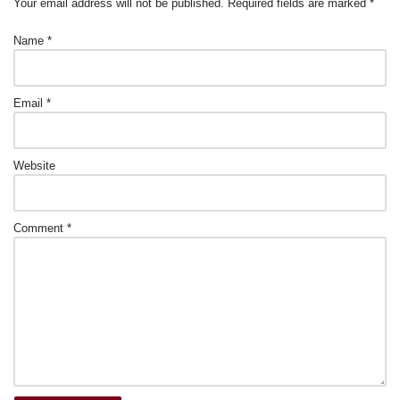
Your email address will not be published.
Required fields are marked
*
k
Name
*
Email
*
Website
Comment
*