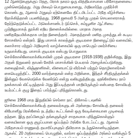
12 ஆண்டுகளுக்குப் பிறகு, பிராக் நகரம் ஒரு வித்தியாசமான பரிசோதனையை
முன்னெடுத்தது. அது மிகவும் பொறுமையானது, அறிவார்ந்த முதிர்ச்சி
கொண்டது, ஆனால் அதுவும் ஏற்கெனவே திட்டமிடப்பட்ட அதே வீழ்ச்சியை
நோக்கித்தான் பயணித்தது. 1968 ஜனவரி 5 அன்று முதல் செயலாளராகத்
தேர்ந்தெடுக்கப்பட்ட அலெக்சாண்டர் டுப்செக், கம்யூனிச ஆட்சியை
முற்றிலுமாகத் தூக்கி எறிய நினைக்கவில்லை. மாறாக அதை
மனிதநேயமிக்கதாக மாற்ற நினைத்தார். அதைத்தான் மனித முகத்துடன் கூடிய
சோசலிசம் என்றார். இது மாசாக் காலத்துக் குடியரசை நினைவூட்டும் வகையில்,
கலாச்சார மற்றும் அறிவுசார் வாழ்க்கையில் ஒரு மாபெரும் மலர்ச்சியை
உருவாக்கியது. மாசாக் குடியரசு என்பது பொதுவாக
செக்கோஸ்லோவாக்கியாவின் முதல் குடியரசை (1918-1938) குறிக்கிறது, இது
அதன் நிறுவனர் தாமஸ் கேரிக் மாசாக்கின் பெயரால் அழைக்கப்படுகிறது.
கலைஞர்கள், விஞ்ஞானிகள், விளையாட்டு வீரர்கள் மற்றும் தொழிலாளர்கள்
கையெழுத்திட்ட 2000 வார்த்தைகள் என்ற அறிக்கை, இந்தச் சீர்திருத்தங்கள்
இன்னும் வேகமெடுக்க வேண்டும் என்று வலியுறுத்தியது. ஹங்கேரியை நாம்
நசுக்காமல் விட்டிருந்தால் அது இப்படித்தான் மாறியிருக்கும் என்பதை சோவியத்
உயர்மட்டக் குழு இதைப் பார்த்துப் புரிந்துகொண்டது.
ஜூலை 1968 மாத இறுதியில் செர்னா நாட் திசோவ் டவுனில்
செக்கோஸ்லோவாக்கியத் தலைவர்களுடன் அன்றைய சோவியத் தலைவர்
லியோனீது பிரஸ்னேவ் நடத்திய கூட்டங்கள் ஒரு வேடிக்கையான முடிவைத்
தந்தன. இரு தரப்பினரும் தங்களுக்குச் சாதகமாக புரிந்துகொள்ளும்
வகையிலான ஒரு குழப்பமான ஒப்பந்தம் அங்கே போடப்பட்டது. ஆனால்
அதேசமயம் ராணுவத் தயாரிப்புகளும் தீவிரமாக நடந்துகொண்டிருந்தன.
ஆகஸ்ட் 20 அதிகாலைப் பொழுதில், வார்சா ஒப்பந்தத்தில் அங்கம் வகிக்கும் 5