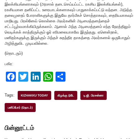
இலக்கியங்களாகவும் (அரசால் தடைசெய்யப்பட்ட ரகசிய இலக்கியங்கள்),
ரகசியமான தனிப்பட்ட உரையாடல்களாகவும் பாதுகாக்கப்பட்டு வந்தன. அடுத்த
தலைமுறைப் போராளிகளுக்கு இதுவே தார்மீகச் சொத்தாகவும், தைரியமாகவும்
மாறியது. பிரஸ்னேவ் கொள்கை அவர்களின் அடிமைத்தனத்தைச்
சட்டப்பூர்வமாக்கியிருக்கலாம். ஆனால் அந்த அடிமைத்தனம் எந்த நேரத்திலும்
வெடிக்கக் காத்திருக்கும் ஓர் எரிமலையாகவே இருந்தது. ஏனென்றால்,
மனிதர்களுக்கு இருக்கும் அந்தச் சுதந்திர தாகத்தை அவர்களால் ஒருபோதும்
அழித்துவிட முடியவில்லை.
(தொடரும்)
பகிர:
F
T
Li
W
S
a
wi
n
h
h
c
tt
k
at
ar
Tags:
KIZHAKKU TODAY
கிழக்கு டுடே
டி.ஜி. பிரசன்னா
e
er
e
s
e
பனிப்போர் (தொடர்)
b
dI
A
o
n
p
பின்னூட்டம்
o
p