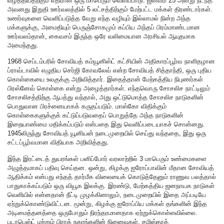
வீழ்த்தியதற்கும் எதிரான ஒரு மாபெரும் வெளிப்பாடு. ஜனவரி 25 அன்று நடந்த
அவனது இறுதி ஊர்வலத்தில் 5 லட்சத்திற்கும் மேற்பட்ட மக்கள் திரண்டார்கள்.
உணர்வுகளை வெளிப்படுத்த வேறு எந்த வழியும் இல்லாமல் நின்ற அந்த
மக்களுக்கு, அமைதியும் பெருஞ்சோகமும் கப்பிய அந்தப் பிரம்மாண்டமான
ஊர்வலம்தான், கைவசம் இருந்த ஒரே வலிமையான அரசியல் ஆயுதமாக
அமைந்தது.
1968 செப்டம்பரில் சோவியத் கம்யூனிஸ்ட் கட்சியின் அதிகாரப்பூர்வ நாளிதழான
ப்ராவ்டாவில் எழுதிய செர்ஜி கோவலேவ் என்ற சோவியத் சித்தாந்தி, ஒரு புதிய
கொள்கையை உலகுக்கு அறிவித்தார். இதைத்தான் மேற்கத்திய நிபுணர்கள்
பிரஸ்னேவ் கொள்கை என்று அழைத்தார்கள். எந்தவொரு சோசலிச நாட்டிலும்
சோசலிசத்திற்கு ஆபத்து வந்தால், அது ஒட்டுமொத்த சோசலிச நாடுகளின்
பொதுவான பிரச்னையாகக் கருதப்படும். மாஸ்கோ விதிக்கும்
கொள்கைகளுக்குக் கட்டுப்படுவதைப் பொறுத்தே அந்த நாடுகளின்
இறையாண்மை மதிக்கப்படும் என்பதை இது வெளிப்படையாகச் சொன்னது.
1945லிருந்து சோவியத் யூனியன் நடைமுறையில் செய்து வந்ததை, இது ஒரு
சட்டப்பூர்வமான விதியாக அறிவித்தது.
இந்த இரட்டைத் துயரங்கள் பனிப்போர் வரலாற்றில் 3 மாபெரும் உண்மைகளை
அழுத்தமாகப் பதிவு செய்தன. ஒன்று, கிழக்கு ஐரோப்பாவின் மீதான சோவியத்
ஆதிக்கம் என்பது எந்தத் தார்மீக விலையைக் கொடுத்தேனும் ராணுவ பலத்தால்
பாதுகாக்கப்படும் ஒரு வியூக இலக்கு. இரண்டு, மேற்கத்திய ஜனநாயக நாடுகள்
வெளியில் என்னதான் நீட்டி முழக்கினாலும், நடைமுறையில் இதை அப்படியே
ஏற்றுக்கொண்டுவிட்டன. மூன்று, கிழக்கு ஐரோப்பிய மக்கள் தங்களின் இந்த
அடிமைத்தனத்தை ஒருபோதும் நிரந்தரமானதாக ஏற்றுக்கொள்ளவில்லை.
புடாபெஸ்ட் மற்றும் பிராக் நகரங்களின் நினைவுகள், சமிஸ்தாத்