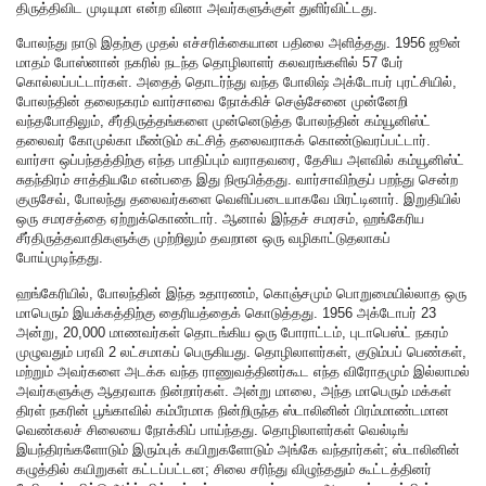
திருத்திவிட முடியுமா என்ற வினா அவர்களுக்குள் துளிர்விட்டது.
போலந்து நாடு இதற்கு முதல் எச்சரிக்கையான பதிலை அளித்தது. 1956 ஜூன்
மாதம் போஸ்னான் நகரில் நடந்த தொழிலாளர் கலவரங்களில் 57 பேர்
கொல்லப்பட்டார்கள். அதைத் தொடர்ந்து வந்த போலிஷ் அக்டோபர் புரட்சியில்,
போலந்தின் தலைநகரம் வார்சாவை நோக்கிச் செஞ்சேனை முன்னேறி
வந்தபோதிலும், சீர்திருத்தங்களை முன்னெடுத்த போலந்தின் கம்யூனிஸ்ட்
தலைவர் கோமுல்கா மீண்டும் கட்சித் தலைவராகக் கொண்டுவரப்பட்டார்.
வார்சா ஒப்பந்தத்திற்கு எந்த பாதிப்பும் வராதவரை, தேசிய அளவில் கம்யூனிஸ்ட்
சுதந்திரம் சாத்தியமே என்பதை இது நிரூபித்தது. வார்சாவிற்குப் பறந்து சென்ற
குருசேவ், போலந்து தலைவர்களை வெளிப்படையாகவே மிரட்டினார். இறுதியில்
ஒரு சமரசத்தை ஏற்றுக்கொண்டார். ஆனால் இந்தச் சமரசம், ஹங்கேரிய
சீர்திருத்தவாதிகளுக்கு முற்றிலும் தவறான ஒரு வழிகாட்டுதலாகப்
போய்முடிந்தது.
ஹங்கேரியில், போலந்தின் இந்த உதாரணம், கொஞ்சமும் பொறுமையில்லாத ஒரு
மாபெரும் இயக்கத்திற்கு தைரியத்தைக் கொடுத்தது. 1956 அக்டோபர் 23
அன்று, 20,000 மாணவர்கள் தொடங்கிய ஒரு போராட்டம், புடாபெஸ்ட் நகரம்
முழுவதும் பரவி 2 லட்சமாகப் பெருகியது. தொழிலாளர்கள், குடும்பப் பெண்கள்,
மற்றும் அவர்களை அடக்க வந்த ராணுவத்தினர்கூட எந்த விரோதமும் இல்லாமல்
அவர்களுக்கு ஆதரவாக நின்றார்கள். அன்று மாலை, அந்த மாபெரும் மக்கள்
திரள் நகரின் பூங்காவில் கம்பீரமாக நின்றிருந்த ஸ்டாலினின் பிரம்மாண்டமான
வெண்கலச் சிலையை நோக்கிப் பாய்ந்தது. தொழிலாளர்கள் வெல்டிங்
இயந்திரங்களோடும் இரும்புக் கயிறுகளோடும் அங்கே வந்தார்கள்; ஸ்டாலினின்
கழுத்தில் கயிறுகள் கட்டப்பட்டன; சிலை சரிந்து விழுந்ததும் கூட்டத்தினர்