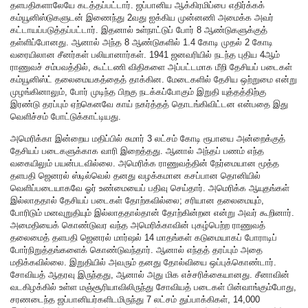
தளபதிகளாலேயே கடத்தப்பட்டார். ஜப்பானிய ஆக்கிரமிப்பை எதிர்க்கக்
கம்யூனிஸ்டுகளுடன் இணைந்து 2வது ஐக்கிய முன்னணி அமைக்க அவர்
கட்டாயப்படுத்தப்பட்டார். இதனால் உள்நாட்டுப் போர் 8 ஆண்டுகளுக்குத்
தள்ளிப்போனது. ஆனால் அந்த 8 ஆண்டுகளில் 1.4 கோடி முதல் 2 கோடி
வரையிலான சீனர்கள் பலியானார்கள். 1941 ஜனவரியில் நடந்த புதிய 4ஆம்
ராணுவச் சம்பவத்தில், கூட்டணி விதிகளை அப்பட்டமாக மீறி தேசியப் படைகள்
கம்யூனிஸ்ட் தலைமையகத்தைத் தாக்கின. மேடைகளில் தேசிய ஒற்றுமை என்று
முழங்கினாலும், போர் முடிந்த பிறகு நடக்கப்போகும் இறுதி யுத்தத்திற்கு
இரண்டு தரப்பும் ஏற்கெனவே காய் நகர்த்தத் தொடங்கிவிட்டன என்பதை இது
வெளிச்சம் போட்டுக்காட்டியது.
அமெரிக்கா இன்றைய மதிப்பில் சுமார் 3 லட்சம் கோடி ரூபாயை அன்றைக்குத்
தேசியப் படைகளுக்காக வாரி இறைத்தது. ஆனால் அந்தப் பணம் எந்த
வகையிலும் பயன்படவில்லை. அமெரிக்க ராணுவத்தின் நேர்மையான மூத்த
தளபதி ஜெனரல் ஸ்டில்வெல் தனது வழக்கமான கசப்பான தொனியில்
வெளிப்படையாகவே ஓர் உண்மையைப் பதிவு செய்தார். அமெரிக்க ஆயுதங்கள்
இல்லாததால் தேசியப் படைகள் தோற்கவில்லை; சரியான தலைமையும்,
போரிடும் மனவுறுதியும் இல்லாததால்தான் தோற்கின்றன என்று அவர் கூறினார்.
அமைதியைக் கொண்டுவர வந்த அமெரிக்காவின் புகழ்பெற்ற ராணுவத்
தலைமைத் தளபதி ஜெனரல் மார்ஷல் 14 மாதங்கள் கடுமையாகப் போராடிப்
போர்நிறுத்தங்களைக் கொண்டுவந்தார். ஆனால் எந்தத் தரப்பும் அதை
மதிக்கவில்லை. இறுதியில் அவரும் தனது தோல்வியை ஒப்புக்கொண்டார்.
சோவியத் ஆதரவு இருந்தது, ஆனால் அது மிக எச்சரிக்கையானது. சீனாவின்
வடகிழக்கில் உள்ள மஞ்சூரியாவிலிருந்து சோவியத் படைகள் பின்வாங்கும்போது,
சரணடைந்த ஜப்பானியர்களிடமிருந்து 7 லட்சம் துப்பாக்கிகள், 14,000