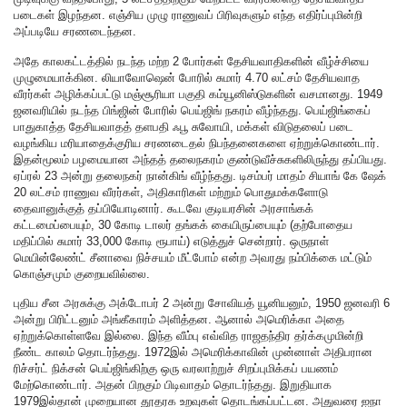
படைகள் இழந்தன. எஞ்சிய முழு ராணுவப் பிரிவுகளும் எந்த எதிர்ப்புமின்றி
அப்படியே சரணடைந்தன.
அதே காலகட்டத்தில் நடந்த மற்ற 2 போர்கள் தேசியவாதிகளின் வீழ்ச்சியை
முழுமையாக்கின. லியாவோஷென் போரில் சுமார் 4.70 லட்சம் தேசியவாத
வீரர்கள் அழிக்கப்பட்டு மஞ்சூரியா பகுதி கம்யூனிஸ்டுகளின் வசமானது. 1949
ஜனவரியில் நடந்த பிங்ஜின் போரில் பெய்ஜிங் நகரம் வீழ்ந்தது. பெய்ஜிங்கைப்
பாதுகாத்த தேசியவாதத் தளபதி ஃபூ சுவோயி, மக்கள் விடுதலைப் படை
வழங்கிய மரியாதைக்குரிய சரணடைதல் நிபந்தனைகளை ஏற்றுக்கொண்டார்.
இதன்மூலம் பழமையான அந்தத் தலைநகரம் குண்டுவீச்சுகளிலிருந்து தப்பியது.
ஏப்ரல் 23 அன்று தலைநகர் நான்கிங் வீழ்ந்தது. டிசம்பர் மாதம் சியாங் கே ஷேக்
20 லட்சம் ராணுவ வீரர்கள், அதிகாரிகள் மற்றும் பொதுமக்களோடு
தைவானுக்குத் தப்பியோடினார். கூடவே குடியரசின் அரசாங்கக்
கட்டமைப்பையும், 30 கோடி டாலர் தங்கக் கையிருப்பையும் (தற்போதைய
மதிப்பில் சுமார் 33,000 கோடி ரூபாய்) எடுத்துச் சென்றார். ஒருநாள்
மெயின்லேண்ட் சீனாவை நிச்சயம் மீட்போம் என்ற அவரது நம்பிக்கை மட்டும்
கொஞ்சமும் குறையவில்லை.
புதிய சீன அரசுக்கு அக்டோபர் 2 அன்று சோவியத் யூனியனும், 1950 ஜனவரி 6
அன்று பிரிட்டனும் அங்கீகாரம் அளித்தன. ஆனால் அமெரிக்கா அதை
ஏற்றுக்கொள்ளவே இல்லை. இந்த வீம்பு எவ்வித ராஜதந்திர தர்க்கமுமின்றி
நீண்ட காலம் தொடர்ந்தது. 1972இல் அமெரிக்காவின் முன்னாள் அதிபரான
ரிச்சர்ட் நிக்சன் பெய்ஜிங்கிற்கு ஒரு வரலாற்றுச் சிறப்புமிக்கப் பயணம்
மேற்கொண்டார். அதன் பிறகும் பிடிவாதம் தொடர்ந்தது. இறுதியாக
1979இல்தான் முறையான தூதரக உறவுகள் தொடங்கப்பட்டன. அதுவரை ஐநா