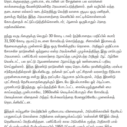
தொடங்குவதற்கு முன்பாக, ஸ்டாலின் மா சேதுங்கை பல வாரங்கள்
காக்கவைத்து வேண்டுமென்றே அவமானப்படுத்தினார். தன் வழியில் வந்த
தடைகளை எல்லாம் உடைத்தெறிந்து வெற்றி வாகை சூடிய ஒரு மனிதன்,
தனக்கு நேர்ந்த இந்த அவமானத்தை வெளியில் காட்டிக்கொள்ளாமல்
கோபத்தைக் கட்டுப்படுத்திக்கொண்டார்; ஆனால் ஒருபோதும் அதை
மறக்கவில்லை.
ஐந்து வருடங்களுக்கு வெறும் 30 கோடி டாலர் (தற்போதைய மதிப்பில் சுமார்
31,500 கோடி ரூபாய்) கடனை சோவியத் கொடுத்தது. சீனாவின் இமாலயத்
தேவைகளுக்கு முன்னால் இது ஒரு கேலிக்குரிய தொகை. அதிலும் குறிப்பாக
சோசலிச நாடுகளின் ஒற்றுமை என்ற அவர்களின் முழக்கத்திற்கு இது மாபெரும்
அவமானம். பனிப்போர் வரலாற்றை ஆராய்ந்த புகழ்பெற்ற அறிஞர் ஆட் ஆர்னே
வெஸ்டாட், பல நாட்டு ஆவணங்களை ஆராய்ந்து ஓர் உண்மையைப் பதிவு
செய்துள்ளார். இந்த இரண்டு நாடுகளின் உறவு தொடங்கிய நாளிலிருந்தே பரஸ்பர
சந்தேகத்தில்தான் இயங்கியது. தங்கள் நாட்டின் புரட்சிதான் வரலாற்று ரீதியாக
முதன்மையானது என்று இரு தரப்புமே ஆழமாக நம்பியதால், அந்த இரண்டு
புரட்சிகரத் தேசியவாதங்களுக்கும் இடையே இயல்பாகவே ஓர் அடிப்படை
முரண்பாடு இருந்தது. ஒப்பந்தத்தில் போடப்பட்ட கையெழுத்துகளின் மை
காய்வதற்கு முன்பாகவே, 1960களில் வெடிக்கப்போகும் சீன சோவியத்
பிளவுக்கான விதைகள் அந்தப் பேச்சுவார்த்தை மேஜையிலேயே முளைக்கத்
தொடங்கிவிட்டன.
இந்தக் கம்யூனிச வெற்றியின் மூலோபாய விளைவுகள், அமெரிக்காவின் தேசியப்
பாதுகாப்புக் கொள்கை அறிக்கை என்றழைக்கப்படும் ‘என்எஸ்சி 68’இல் மிகத்
தெளிவாகப் பிரதிபலித்தன. பனிப்போர் கால அமெரிக்க மூத்த அதிகாரி பால்
நிட்ஸ் என்பவரின் மேற்பார்வையில் 1950 பிப்ரவரி முதல் ஏப்ரல் வரை இந்த