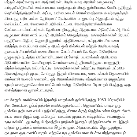
மற்றும் அவர்களது சக அதிகாரிகள், தேசியவாத அரசின் ஊழலையும்
கம்யூனிஸ்டுகளின் உண்மையான பலத்தையும் மிகத் துல்லியமாக மேலிடத்திற்குத்
தெரிவித்திருந்தார்கள். அப்படி உண்மையைச் சொன்னதற்காக அவர்களுக்குக்
கிடைத்த பரிசு என்ன தெரியுமா? அவர்களின் பாதுகாப்பு அனுமதிகள் ரத்து
செய்யப்பட்டன. வேலைகள் பறிக்கப்பட்டன. தேசத்துரோகிகள்போல
வேட்டையாடப்பட்டார்கள். தேசியவாதிகளுக்கு ஆதரவான அமெரிக்க அரசியல்
குழுவான சீனா லாபி பெரும் ஆதிக்கம் செலுத்தியது. அமெரிக்காவின் பிரபலப்
பத்திரிகை அதிபர் ஹென்றி லூஸின் பத்திரிகைகள், கம்யூனிச சீனாவை
எதிர்த்த அமைப்பான கமிட்டி ஆஃப் ஒன் மில்லியன் மற்றும் தேசியவாதத்
தலைவர் சியாங்கின் மனைவியான மேடம் சியாங் கே ஷேக் அமெரிக்கா
முழுவதும் நடத்திய பிரம்மாண்டமான பிரச்சாரப் பயணங்கள் ஆகியவை
அமெரிக்காவின் வெளியுறவுக் கொள்கையைத் தீர்மானித்தன. ராஜதந்திர
தர்க்கங்களுக்கு அப்பாற்பட்டு, அமெரிக்காவின் உள்நாட்டு அரசியல் மட்டுமே
அனைத்தையும் முடிவு செய்தது. இதன் விளைவாக, உலக மக்கள் தொகையில்
கால்வாசி பேரைக் கொண்ட ஓர் அரசாங்கத்தோடு எந்தவிதமான ராஜதந்திர
உறவும் வைத்துக்கொள்ள மாட்டோம் என்று அமெரிக்கா பிடிவாதம் பிடித்தது ஒரு
விசித்திரமான முரண்பாடாகும்.
மா சேதுங் மாஸ்கோவில் இரண்டு மாதங்கள் தங்கியிருந்து 1950 பிப்ரவரியில்
சீன சோவியத் ஒப்பந்தத்தில் கையெழுத்திட்டார். ஜெர்மனியில் பாயும் ஒரு
முக்கிய நதியான எல்பே நதியிலிருந்து, சீனாவுக்குத் தெற்கே உள்ள தென் சீனக்
கடல் வரை நீளும் ஒரு மாபெரும், உடைக்க முடியாத கம்யூனிஸ்ட் சாம்ராஜ்யம்
உருவாகிவிட்டது என்று மேற்கத்திய நாடுகள் இதைப் புரிந்துகொண்டன. இந்தப்
புரிதல் ஒருபக்கம் உண்மையாக இருந்தாலும், அடிப்படையில் இது முற்றிலும்
தவறான ஒரு கணிப்பாகும். எந்தவொரு முக்கியமான பேச்சுவார்த்தையையும்