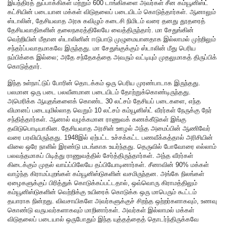
இயந்திரத் துப்பாக்கிகள் மற்றும் 600 டாங்கிகளை அவர்கள் சீன கம்யூனிஸ்ட்
கட்சியின் படையான மக்கள் விடுதலைப் படையிடம் கொடுத்தார்கள். ஆனாலும்
ஸ்டாலின், தேசியவாத அரசு கவிழும் கடைசி நிமிடம் வரை தனது தூதரைத்
தேசியவாதிகளின் தலைநகரத்திலேயே வைத்திருந்தார். மா சேதுங்கின்
வெற்றியின் மீதான ஸ்டாலினின் ஈடுபாடு முழுமையானதாக இல்லாமல் முற்றிலும்
சந்தர்ப்பவாதமாகவே இருந்தது. மா சேதுங்குக்கும் ஸ்டாலின் மீது பெரிய
நம்பிக்கை இல்லை; அதே சந்தேகத்தை அவரும் வட்டியும் முதலுமாகத் திருப்பிக்
கொடுத்தார்.
இந்த உள்நாட்டுப் போரின் தொடக்கம் ஒரு பெரிய முரண்பாடாக இருந்தது.
பலமான ஒரு படை பலவீனமான படையிடம் தோற்றுக்கொண்டிருந்தது.
அமெரிக்க ஆயுதங்களைக் கொண்ட 30 லட்சம் தேசியப் படைகளை, எந்த
விமானப் படையுமில்லாத வெறும் 10 லட்சம் கம்யூனிஸ்ட் வீரர்கள் நேருக்கு நேர்
சந்தித்தார்கள். ஆனால் வழக்கமான ராணுவக் கணக்கீடுகள் இங்கு
தவிடுபொடியாகின. தேசியவாத அரசின் ஊழல் அந்த அமைப்பின் ஆணிவேர்
வரை பரவியிருந்தது. 1948இல் ஏற்பட்ட உச்சக்கட்ட பணவீக்கத்தால் அரிசியின்
விலை ஒரே நாளில் இரண்டு மடங்காக உயர்ந்தது. தெருவில் போவோரை எல்லாம்
பலவந்தமாகப் பிடித்து ராணுவத்தில் சேர்த்திருந்தார்கள். அந்த வீரர்கள்
கிடைக்கும் முதல் வாய்ப்பிலேயே தப்பியோடினார்கள். சீனாவின் 90% மக்கள்
வாழ்ந்த கிராமப்புறங்கள் கம்யூனிஸ்டுகளின் வசமிருந்தன. அங்கே நிலங்கள்
ஏழைகளுக்குப் பிரித்துக் கொடுக்கப்பட்டதால், ஒவ்வொரு கிராமத்திலும்
கம்யூனிஸ்டுகளின் வெற்றிக்கு உயிரைக் கொடுக்க ஒரு மாபெரும் கூட்டம்
தயாராக நின்றது. விவசாயிகளே அவர்களுக்குச் சிறந்த ஒற்றர்களாகவும், உணவு
கொண்டு வருபவர்களாகவும் மாறினார்கள். அவர்கள் இல்லாமல் மக்கள்
விடுதலைப் படையால் ஒருபோதும் இந்த யுத்தத்தைத் தொடர்ந்திருக்கவே