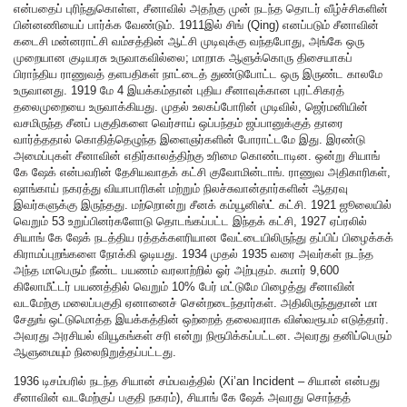
என்பதைப் புரிந்துகொள்ள, சீனாவில் அதற்கு முன் நடந்த தொடர் வீழ்ச்சிகளின்
பின்னணியைப் பார்க்க வேண்டும். 1911இல் சிங் (Qing) எனப்படும் சீனாவின்
கடைசி மன்னராட்சி வம்சத்தின் ஆட்சி முடிவுக்கு வந்தபோது, அங்கே ஒரு
முறையான குடியரசு உருவாகவில்லை; மாறாக ஆளுக்கொரு திசையாகப்
பிராந்திய ராணுவத் தளபதிகள் நாட்டைத் துண்டுபோட்ட ஒரு இருண்ட காலமே
உருவானது. 1919 மே 4 இயக்கம்தான் புதிய சீனாவுக்கான புரட்சிகரத்
தலைமுறையை உருவாக்கியது. முதல் உலகப்போரின் முடிவில், ஜெர்மனியின்
வசமிருந்த சீனப் பகுதிகளை வெர்சாய் ஒப்பந்தம் ஜப்பானுக்குத் தாரை
வார்த்ததால் கொதித்தெழுந்த இளைஞர்களின் போராட்டமே இது. இரண்டு
அமைப்புகள் சீனாவின் எதிர்காலத்திற்கு உரிமை கொண்டாடின. ஒன்று சியாங்
கே ஷேக் என்பவரின் தேசியவாதக் கட்சி குவோமின்டாங். ராணுவ அதிகாரிகள்,
ஷாங்காய் நகரத்து வியாபாரிகள் மற்றும் நிலச்சுவான்தார்களின் ஆதரவு
இவர்களுக்கு இருந்தது. மற்றொன்று சீனக் கம்யூனிஸ்ட் கட்சி. 1921 ஜூலையில்
வெறும் 53 உறுப்பினர்களோடு தொடங்கப்பட்ட இந்தக் கட்சி, 1927 ஏப்ரலில்
சியாங் கே ஷேக் நடத்திய ரத்தக்களரியான வேட்டையிலிருந்து தப்பிப் பிழைக்கக்
கிராமப்புறங்களை நோக்கி ஓடியது. 1934 முதல் 1935 வரை அவர்கள் நடந்த
அந்த மாபெரும் நீண்ட பயணம் வரலாற்றில் ஓர் அற்புதம். சுமார் 9,600
கிலோமீட்டர் பயணத்தில் வெறும் 10% பேர் மட்டுமே பிழைத்து சீனாவின்
வடமேற்கு மலைப்பகுதி ஏனானைச் சென்றடைந்தார்கள். அதிலிருந்துதான் மா
சேதுங் ஒட்டுமொத்த இயக்கத்தின் ஒற்றைத் தலைவராக விஸ்வரூபம் எடுத்தார்.
அவரது அரசியல் வியூகங்கள் சரி என்று நிரூபிக்கப்பட்டன. அவரது தனிப்பெரும்
ஆளுமையும் நிலைநிறுத்தப்பட்டது.
1936 டிசம்பரில் நடந்த சியான் சம்பவத்தில் (Xi’an Incident – சியான் என்பது
சீனாவின் வடமேற்குப் பகுதி நகரம்), சியாங் கே ஷேக் அவரது சொந்தத்