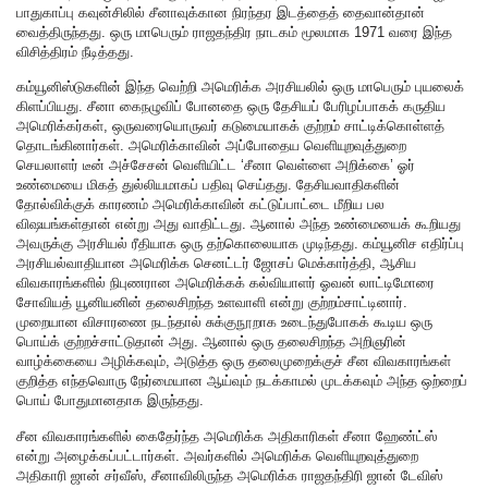
பாதுகாப்பு கவுன்சிலில் சீனாவுக்கான நிரந்தர இடத்தைத் தைவான்தான்
வைத்திருந்தது. ஒரு மாபெரும் ராஜதந்திர நாடகம் மூலமாக 1971 வரை இந்த
விசித்திரம் நீடித்தது.
கம்யூனிஸ்டுகளின் இந்த வெற்றி அமெரிக்க அரசியலில் ஒரு மாபெரும் புயலைக்
கிளப்பியது. சீனா கைநழுவிப் போனதை ஒரு தேசியப் பேரிழப்பாகக் கருதிய
அமெரிக்கர்கள், ஒருவரையொருவர் கடுமையாகக் குற்றம் சாட்டிக்கொள்ளத்
தொடங்கினார்கள். அமெரிக்காவின் அப்போதைய வெளியுறவுத்துறை
செயலாளர் டீன் அச்சேசன் வெளியிட்ட ‘சீனா வெள்ளை அறிக்கை’ ஓர்
உண்மையை மிகத் துல்லியமாகப் பதிவு செய்தது. தேசியவாதிகளின்
தோல்விக்குக் காரணம் அமெரிக்காவின் கட்டுப்பாட்டை மீறிய பல
விஷயங்கள்தான் என்று அது வாதிட்டது. ஆனால் அந்த உண்மையைக் கூறியது
அவருக்கு அரசியல் ரீதியாக ஒரு தற்கொலையாக முடிந்தது. கம்யூனிச எதிர்ப்பு
அரசியல்வாதியான அமெரிக்க செனட்டர் ஜோசப் மெக்கார்த்தி, ஆசிய
விவகாரங்களில் நிபுணரான அமெரிக்கக் கல்வியாளர் ஓவன் லாட்டிமோரை
சோவியத் யூனியனின் தலைசிறந்த உளவாளி என்று குற்றம்சாட்டினார்.
முறையான விசாரணை நடந்தால் சுக்குநூறாக உடைந்துபோகக் கூடிய ஒரு
பொய்க் குற்றச்சாட்டுதான் அது. ஆனால் ஒரு தலைசிறந்த அறிஞரின்
வாழ்க்கையை அழிக்கவும், அடுத்த ஒரு தலைமுறைக்குச் சீன விவகாரங்கள்
குறித்த எந்தவொரு நேர்மையான ஆய்வும் நடக்காமல் முடக்கவும் அந்த ஒற்றைப்
பொய் போதுமானதாக இருந்தது.
சீன விவகாரங்களில் கைதேர்ந்த அமெரிக்க அதிகாரிகள் சீனா ஹேண்ட்ஸ்
என்று அழைக்கப்பட்டார்கள். அவர்களில் அமெரிக்க வெளியுறவுத்துறை
அதிகாரி ஜான் சர்வீஸ், சீனாவிலிருந்த அமெரிக்க ராஜதந்திரி ஜான் டேவிஸ்