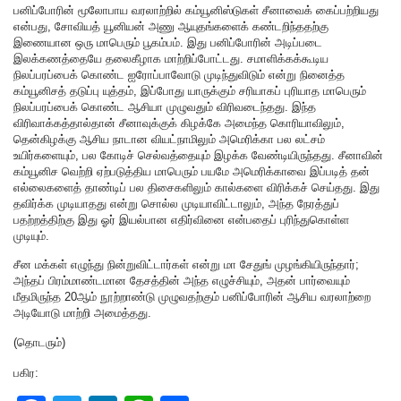
பனிப்போரின் மூலோபாய வரலாற்றில் கம்யூனிஸ்டுகள் சீனாவைக் கைப்பற்றியது
என்பது, சோவியத் யூனியன் அணு ஆயுதங்களைக் கண்டறிந்ததற்கு
இணையான ஒரு மாபெரும் பூகம்பம். இது பனிப்போரின் அடிப்படை
இலக்கணத்தையே தலைகீழாக மாற்றிப்போட்டது. சமாளிக்கக்கூடிய
நிலப்பரப்பைக் கொண்ட ஐரோப்பாவோடு முடிந்துவிடும் என்று நினைத்த
கம்யூனிசத் தடுப்பு யுத்தம், இப்போது யாருக்கும் சரியாகப் புரியாத மாபெரும்
நிலப்பரப்பைக் கொண்ட ஆசியா முழுவதும் விரிவடைந்தது. இந்த
விரிவாக்கத்தால்தான் சீனாவுக்குக் கிழக்கே அமைந்த கொரியாவிலும்,
தென்கிழக்கு ஆசிய நாடான வியட்நாமிலும் அமெரிக்கா பல லட்சம்
உயிர்களையும், பல கோடிச் செல்வத்தையும் இழக்க வேண்டியிருந்தது. சீனாவின்
கம்யூனிச வெற்றி ஏற்படுத்திய மாபெரும் பயமே அமெரிக்காவை இப்படித் தன்
எல்லைகளைத் தாண்டிப் பல திசைகளிலும் கால்களை விரிக்கச் செய்தது. இது
தவிர்க்க முடியாதது என்று சொல்ல முடியாவிட்டாலும், அந்த நேரத்துப்
பதற்றத்திற்கு இது ஓர் இயல்பான எதிர்வினை என்பதைப் புரிந்துகொள்ள
முடியும்.
சீன மக்கள் எழுந்து நின்றுவிட்டார்கள் என்று மா சேதுங் முழங்கியிருந்தார்;
அந்தப் பிரம்மாண்டமான தேசத்தின் அந்த எழுச்சியும், அதன் பார்வையும்
மீதமிருந்த 20ஆம் நூற்றாண்டு முழுவதற்கும் பனிப்போரின் ஆசிய வரலாற்றை
அடியோடு மாற்றி அமைத்தது.
(தொடரும்)
பகிர: