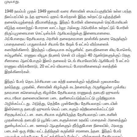
முடியாது.
1948 நவம்பர் முதல் 1949 ஜனவரி வரை சீனாவின் மையப்பகுதியில் உள்ள பரந்த
நிலப்பரப்பில் நடந்த ஹுவாய் ஹாய் போர்தான் இந்த உள்நாட்டு யுத்தத்தின்
தலையெழுத்தைத் தீர்மானித்தது. இந்தப் போரின் விளைவுகள் நெப்போலியன்
வீழ்ந்த வரலாற்றுப் போரான வாட்டர்லூ அல்லது அமெரிக்க உள்நாட்டுப் போரின்
திருப்புமுனையான கெட்டிஸ்பர்க் ஆகியவற்றுக்கு இணையானவை.
அப்போதைய தேசியவாத அரசின் தலைநகரமான நான்கிங் நகரை நெருங்கும்
பாதைகளைப் பாதுகாக்கச் சியாங் கே ஷேக் 6 லட்சம் வீரர்களைக்
களமிறக்கினார். இதற்குப் பதிலடியாக கம்யூனிஸ்ட் தளபதிகளான லியு போசெங்,
கம்யூனிஸ்ட் ராணுவ வியூக நிபுணர் சென் யி மற்றும் 40 ஆண்டுகளுக்குப் பிறகு
சீனாவை ஆளப்போகும் இளம் தலைவர் டெங் சியாவோபிங் ஆகியோர் 5 லட்சம்
ராணுவ வீரர்களோடு, 20 லட்சம் விவசாயப் போராளிகளையும் களத்தில்
இறக்கினார்கள்.
இந்தப் போர் தொடர்ச்சியான பல சுற்றி வளைக்கும் உத்திகள் மூலமாகவே
நகர்ந்தது. முதலில், சீனாவின் கிழக்குக் கடற்கரைக்கு அருகிலுள்ள முக்கிய
நகரமான சுஸௌவுக்கு கிழக்கே தேசியவாத ராணுவத் தளபதி ஹுவாங்
பைடாவோ தலைமையிலான படை தனிமைப்படுத்தப்பட்டு முற்றிலுமாக
அழிக்கப்பட்டது. அடுத்து, தெற்கே முன்னேறிய தேசியவாதப் படையின்
இன்னொரு தளபதி ஹுவாங் வெய் படைகளும் சுற்றிவளைக்கப்பட்டுச்
சிதறடிக்கப்பட்டன. கடைசியாக எஞ்சியிருந்த தேசியவாதப் படைகளின்
முதன்மைத் தளபதி டு யூமிங் படைகளுக்கான உதவிப் பாதைகள் அனைத்தும்
துண்டிக்கப்பட்டன. உணவும் ஆயுதங்களும் தீர்ந்துபோன நிலையில், அவரது
படைகள் ஒரு சிறிய வட்டத்திற்குள் சுருங்கிச் சரணடைந்தன. இந்தப் போர்
முடிவுக்கு வந்தபோது, 5 லட்சத்திற்கும் மேற்பட்ட வீரர்களைத் தேசியவாதப்