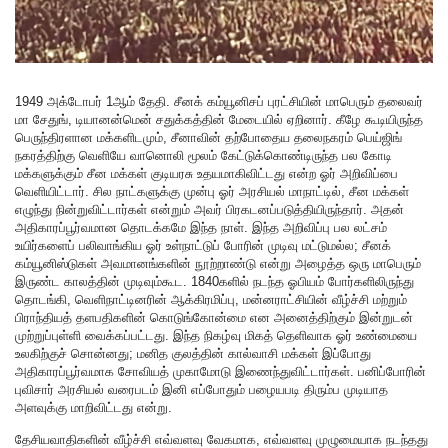
1949 அக்டோபர் 1ஆம் தேதி. சீனக் கம்யூனிசப் புரட்சியின் மாபெரும் தலைவர்
மா சேதுங், டியானன்மென் சதுக்கத்தின் மேடையில் ஏறினார். கீழே கூடியிருந்த
பெருந்திரளான மக்களிடமும், சீனாவின் தற்போதைய தலைநகரம் பெய்ஜிங்
நகரத்திற்கு வெளியே வானொலி மூலம் கேட்டுக்கொண்டிருந்த பல கோடி
மக்களுக்கும் சீன மக்கள் குடியரசு உதயமாகிவிட்டது என்ற ஓர் அறிவிப்பை
வெளியிட்டார். சில நாட்களுக்கு முன்பு ஓர் அரசியல் மாநாட்டில், சீன மக்கள்
எழுந்து நின்றுவிட்டார்கள் என்றும் அவர் பிரகடனப்படுத்தியிருந்தார். அதன்
அதிகாரப்பூர்வமான தொடக்கமே இந்த நாள். இந்த அறிவிப்பு பல லட்சம்
உயிர்களைப் பலிவாங்கிய ஓர் உள்நாட்டுப் போரின் முடிவு மட்டுமல்ல; சீனக்
கம்யூனிஸ்டுகள் அவமானங்களின் நூற்றாண்டு என்று அழைத்த ஒரு மாபெரும்
இருண்ட காலத்தின் முடிவும்கூட. 1840களில் நடந்த ஓபியம் போர்களிலிருந்து
தொடங்கி, வெளிநாட்டினரின் ஆக்கிரமிப்பு, மன்னராட்சியின் வீழ்ச்சி மற்றும்
பிராந்தியத் தளபதிகளின் கொடுங்கோன்மை என அனைத்திற்கும் இன்றுடன்
முற்றுப்புள்ளி வைக்கப்பட்டது. இந்த நிகழ்வு மிகத் தெளிவாக ஓர் உண்மையை
உலகிற்குச் சொன்னது; மனித குலத்தின் கால்வாசி மக்கள் இப்போது
அதிகாரப்பூர்வமாக சோவியத் முகாமோடு இணைந்துவிட்டார்கள். பனிப்போரின்
புவிசார் அரசியல் வரைபடம் இனி எப்போதும் பழையபடி திரும்ப முடியாத
அளவுக்கு மாறிவிட்டது என்று.
தேசியவாதிகளின் வீழ்ச்சி எவ்வளவு வேகமாக, எவ்வளவு முழுமையாக நடந்தது