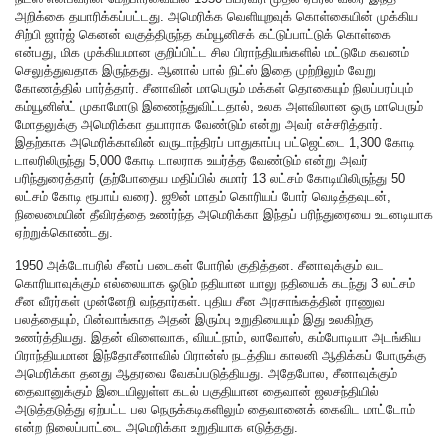
அறிக்கை தயாரிக்கப்பட்டது. அமெரிக்க வெளியுறவுக் கொள்கையின் முக்கிய
சிற்பி ஜார்ஜ் கெனன் வகுத்திருந்த கம்யூனிசக் கட்டுப்பாட்டுக் கொள்கை
என்பது, மிக முக்கியமான குறிப்பிட்ட சில பிராந்தியங்களில் மட்டுமே கவனம்
செலுத்துவதாக இருந்தது. ஆனால் பால் நிட்ஸ் இதை முற்றிலும் வேறு
கோணத்தில் பார்த்தார். சீனாவின் மாபெரும் மக்கள் தொகையும் நிலப்பரப்பும்
கம்யூனிஸ்ட் முகாமோடு இணைந்துவிட்டதால், உலக அளவிலான ஒரு மாபெரும்
மோதலுக்கு அமெரிக்கா தயாராக வேண்டும் என்று அவர் எச்சரித்தார்.
இதற்காக அமெரிக்காவின் வருடாந்திரப் பாதுகாப்பு பட்ஜெட்டை 1,300 கோடி
டாலரிலிருந்து 5,000 கோடி டாலராக உயர்த்த வேண்டும் என்று அவர்
பரிந்துரைத்தார் (தற்போதைய மதிப்பில் சுமார் 13 லட்சம் கோடியிலிருந்து 50
லட்சம் கோடி ரூபாய் வரை). ஜூன் மாதம் கொரியப் போர் வெடித்தவுடன்,
நிலைமையின் தீவிரத்தை உணர்ந்த அமெரிக்கா இந்தப் பரிந்துரையை உடனடியாக
ஏற்றுக்கொண்டது.
1950 அக்டோபரில் சீனப் படைகள் போரில் குதித்தன. சீனாவுக்கும் வட
கொரியாவுக்கும் எல்லையாக ஓடும் நதியான யாலு நதியைக் கடந்து 3 லட்சம்
சீன வீரர்கள் முன்னேறி வந்தார்கள். புதிய சீன அரசாங்கத்தின் ராணுவ
பலத்தையும், பின்வாங்காத அதன் இரும்பு உறுதியையும் இது உலகிற்கு
உணர்த்தியது. இதன் விளைவாக, வியட்நாம், லாவோஸ், கம்போடியா அடங்கிய
பிராந்தியமான இந்தோசீனாவில் பிரான்ஸ் நடத்திய காலனி ஆதிக்கப் போருக்கு
அமெரிக்கா தனது ஆதரவை வேகப்படுத்தியது. அதேபோல, சீனாவுக்கும்
தைவானுக்கும் இடையிலுள்ள கடல் பகுதியான தைவான் ஜலசந்தியில்
அடுத்தடுத்து ஏற்பட்ட பல நெருக்கடிகளிலும் தைவானைக் கைவிட மாட்டோம்
என்ற நிலைப்பாட்டை அமெரிக்கா உறுதியாக எடுத்தது.