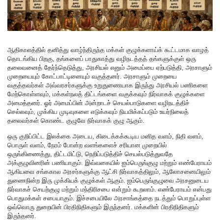
ஆதிகாலத்தில் தனித்து வாழ்ந்திருந்த மக்கள் குழுக்களாய்க் கூட்டமாக வாழத்
தொடங்கிய பிறகு, தங்களைப் பாதுகாத்து வழிநடத்தத் தங்களுக்குள் ஒரு
தலைவனைத் தேர்ந்தெடுத்து, அரசியல் எனும் அமைப்பை ஏற்படுத்தி, அரசாளும்
முறையையும் கோட்பாட்டினையும் வகுத்தனர். அரசாளும் முறையை
வகுத்தவர்கள் அவ்வரசர்களுக்கு உறுதுணையாக இருந்து அரசியல் பணிகளை
மேற்கொள்ளவும், மக்கள்நலத் திட்டங்களை வகுக்கவும் நிர்வாகக் குழுக்களை
அமைத்தனர். ஓர் அமைப்பின் அன்றாடச் செயல்பாடுகளை வழிநடத்திச்
செல்லவும், முக்கிய முடிவுகளை எடுக்கவும் நியமிக்கப்படும் உயர்நிலைத்
தலைவர்கள் கொண்ட குழுவே நிர்வாகக் குழு ஆகும்.
ஒரு குறிப்பிட்ட இலக்கை அடைய, கிடைக்கக்கூடிய மனித வளம், நிதி வளம்,
பொருள் வளம், நேரம் போன்ற வளங்களைச் சரியான முறையில்
ஒருங்கிணைத்து, திட்டமிட்டு, நெறிப்படுத்திச் செயல்படுத்துவதே
அக்குழுவினரின் பணியாகும். இவ்வகையில் ஐம்பெருங்குழு மற்றும் எண்பேராயம்
ஆகியவை சங்ககால அரசர்களுக்கு ஆட்சி நிர்வாகத்திலும், ஆலோசனையிலும்
துணைநின்ற இரு முக்கியக் குழுக்கள் ஆகும். ஐம்பெருங்குழுவை அரசனுடைய
நிர்வாகச் செயற்குழு மற்றும் மந்திரிசபை என்றும் கூறலாம். எண்பேராயம் என்பது
பொதுமக்கள் சபையாகும். இச்சபையிலே அரசாங்கத்தை நடத்தும் பொறுப்புள்ள
ஒவ்வொரு துறையின் பிரதிநிதிகளும் இருந்தனர். மக்களின் பிரதிநிதிகளும்
இருந்தனர்.