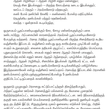
ஆதன் அழிசியும் – ஆதன் அழிசி எனும் மன்னனும்;
வெஞ் சின இயக்கனும் – மிகுந்த கோபத்தை உடைய இயக்கனும்;
உளப்படப் பிறரும் – அவர்களோடு மற்றவரும்;
கண் போல் நண்பின் கேளிர் – கண்ணைப் போன்ற மதிப்புமிக்க
நெருங்கிய நண்பர்கள் மற்றும் உறவினர்கள்.
கலந்த – ஒன்றாகக் கூடியிருந்த;
ஒருசமயம் பூதப்பாண்டியனுக்கும் சேர, சோழ மன்னர்களுக்கும் பகை
உண்டாயிற்று. அப்பகையின் காரணத்தால் அவர்கள் பூதப்பாண்டியனோடு
போருக்கு வந்தனர். அதை அறிந்த பூதப்பாண்டியன் மிகுந்த சினத்தோடு கூறிய
வஞ்சினமே இப்பாடல். வஞ்சினம் என்பது ஒரு காரியத்தை முடிப்பேன் என்று
சபதம் கூறுவதாகும். வைகை நதியால் சூழப்பட்ட வளம்பொருந்திய பொய்யாத
புதுவருவாய்க் கொண்ட மையல் எனும் ஊரை ஆளும் அரசன் மாவனும்,
நிலைபெற்ற எயில் எனும் ஊரை ஆளும் ஆந்தையும், புகழ்மிக்க அந்துவன்
சாத்தனும், ஆதன் அழிசியும், சினமிக்க இயக்கன் ஆகியோர் உட்பட என்
கண்போன்ற நட்பினையுடைய நண்பர்களோடு கூடிக்களிக்கும் மகிழ்ச்சியை
இழந்தவனாவேன் என்று வஞ்சினம் உரைப்பதாய் அமைந்த இப்பாடலில் அரசனின்
நண்பர்களாய் ஐம்பெருங்குழுவினரைப்போன்று 5 நண்பர்கள்
குறிப்பிடப்பட்டிருப்பதைக் காண்கிறோம்.
ஒருநாடு முழுவதும் அரசனது கட்டுப்பாட்டிற்குள் திகழ்ந்தபோதும்,
அந்நாட்டிலுள்ள ஊர்கள் அனைத்தும் மக்களால் குடவோலை முறையில்
தேர்ந்தெடுக்கப்பட்ட ஊரவையினரால் நிர்வகிக்கப்பட்டன. ஊர் நிர்வாகத்திற்குத்
தகுதி உடையவர்களின் பெயர்களைத் தனித்தனியே ஓலைத் துண்டில் எழுதி,
ஒரு குடத்தில் இட்டு, சிறுகுழந்தை மூலம் ஓலையை எடுக்கச் செய்து, அதில்
குறிப்பிட்டிருப்பவரையே நிர்வாகியாகத் தேர்ந்தெடுத்தலே குடவோலைமுறைத்