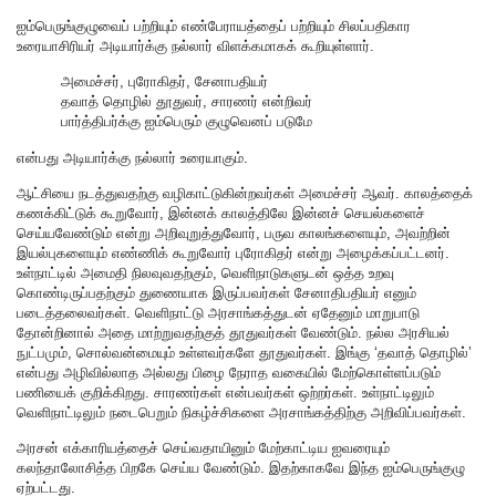
ஐம்பெருங்குழுவைப் பற்றியும் எண்பேராயத்தைப் பற்றியும் சிலப்பதிகார
உரையாசிரியர் அடியார்க்கு நல்லார் விளக்கமாகக் கூறியுள்ளார்.
அமைச்சர், புரோகிதர், சேனாபதியர்
தவாத் தொழில் தூதுவர், சாரணர் என்றிவர்
பார்த்திபர்க்கு ஐம்பெரும் குழுவெனப் படுமே
என்பது அடியார்க்கு நல்லார் உரையாகும்.
ஆட்சியை நடத்துவதற்கு வழிகாட்டுகின்றவர்கள் அமைச்சர் ஆவர். காலத்தைக்
கணக்கிட்டுக் கூறுவோர், இன்னக் காலத்திலே இன்னச் செயல்களைச்
செய்யவேண்டும் என்று அறிவுறுத்துவோர், பருவ காலங்களையும், அவற்றின்
இயல்புகளையும் எண்ணிக் கூறுவோர் புரோகிதர் என்று அழைக்கப்பட்டனர்.
உள்நாட்டில் அமைதி நிலவுவதற்கும், வெளிநாடுகளுடன் ஒத்த உறவு
கொண்டிருப்பதற்கும் துணையாக இருப்பவர்கள் சேனாதிபதியர் எனும்
படைத்தலைவர்கள். வெளிநாட்டு அரசாங்கத்துடன் ஏதேனும் மாறுபாடு
தோன்றினால் அதை மாற்றுவதற்குத் தூதுவர்கள் வேண்டும். நல்ல அரசியல்
நுட்பமும், சொல்வன்மையும் உள்ளவர்களே தூதுவர்கள். இங்கு ‘தவாத் தொழில்’
என்பது அழிவில்லாத அல்லது பிழை நேராத வகையில் மேற்கொள்ளப்படும்
பணியைக் குறிக்கிறது. சாரணர்கள் என்பவர்கள் ஒற்றர்கள். உள்நாட்டிலும்
வெளிநாட்டிலும் நடைபெறும் நிகழ்ச்சிகளை அரசாங்கத்திற்கு அறிவிப்பவர்கள்.
அரசன் எக்காரியத்தைச் செய்வதாயினும் மேற்காட்டிய ஐவரையும்
கலந்தாலோசித்த பிறகே செய்ய வேண்டும். இதற்காகவே இந்த ஐம்பெருங்குழு
ஏற்பட்டது.