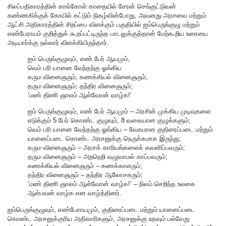
சிலப்பதிகாரத்தின் கால்கோள் காதையில் சேரன் செங்குட்டுவன்
கண்ணகிக்குக் கோயில் கட்டும் நிகழ்வின்போது, அவனது அரசவை மற்றும்
ஆட்சி அதிகாரத்தின் சிறப்பை விளக்கும் பகுதியில் ஐம்பெருங்குழு மற்றும்
எண்பேராயம் குறித்துக் கூறப்பட்டிருந்த பாடலுக்குத்தான் மேற்கூறிய உரையை
அடியார்க்கு நல்லார் விளக்கியிருந்தார்.
ஐம் பெருங்குழுவும், எண் பேர் ஆயமும்,
வெம் பரி யானை வேந்தற்கு ஓங்கிய
கரும வினைஞரும், கணக்கியல் வினைஞரும்,
தரும வினைஞரும், தந்திர வினைஞரும்;
‘மண் திணி ஞாலம் ஆள்வோன் வாழ்க!’
ஐம் பெருங்குழுவும், எண் பேர் ஆயமும் – அரசின் முக்கிய முடிவுகளை
எடுக்கும் 5 பேர் கொண்ட குழுவும், 8 வகையான குழுக்களும்;
வெம் பரி யானை வேந்தற்கு ஓங்கிய – வேகமான குதிரைப்படை மற்றும்
யானைப்படை கொண்ட அரசனுக்கு நெருக்கமாக இருந்து;
கரும வினைஞரும் – அரசக் காரியங்களைக் கவனிப்பவரும்;
தரும வினைஞரும் – அறநெறி வழுவாமல் காப்பவரும்;
கணக்கியல் வினைஞரும் – கணக்காளரும்;
தந்திர வினைஞரும் – தந்திர ஆலோசகரும்;
‘மண் திணி ஞாலம் ஆள்வோன் வாழ்க!’ – நிலம் செறிந்த உலகை
ஆள்பவன் வாழ்க என வாழ்த்தினர்.
ஐம்பெருங்குழுவும், எண்பேராயமும், குதிரைப்படை மற்றும் யானைப்படை
கொண்ட அரசனுக்குரிய அதிகாரிகளும், அரசனுக்கு உதவும் பல்வேறு