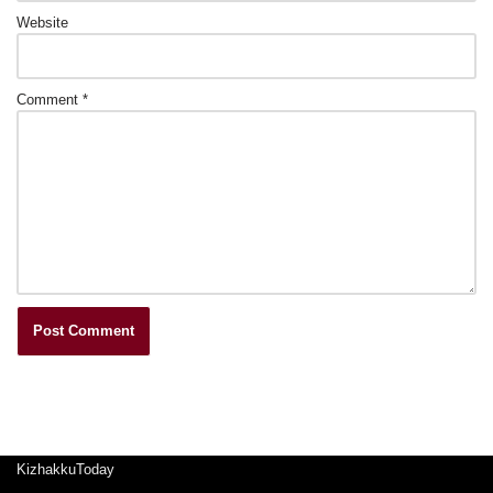
Website
Comment
*
KizhakkuToday