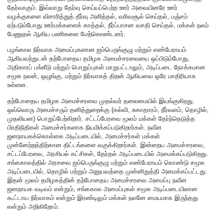
தேர்வாகும். இவ்வாறு தேர்வு செய்யப்பெற்ற ஊர் அவையினரே ஊர்
வழக்குகளை விசாரித்துத் தீர்வு அளித்தல், வரிவசூல் செய்தல், பஞ்சம்
ஏற்படும்போது ஊர்மக்களைக் காத்தல், நீர்ப்பாசன வசதி செய்தல், மக்கள் நலம்
பேணுதல் ஆகிய பணிகளை மேற்கொண்டனர்.
பழங்கால நிர்வாக அமைப்புகளான ஐம்பெருங்குழு மற்றும் எண்பேராயம்
ஆகியவற்றுடன் தற்போதைய தமிழக அமைச்சரவையை ஒப்பிடும்போது,
அதிகாரப் பங்கீடு மற்றும் பொறுப்புகள் மாறுபட்டாலும், அடிப்படை நோக்கமான
சமூக நலன், ஒழுங்கு, மற்றும் நிர்வாகத் திறன் ஆகியவை ஒரே மாதிரியாக
உள்ளன.
தற்போதைய தமிழக அமைச்சரவை முதல்வர் தலைமையில் இயங்குகிறது.
ஒவ்வொரு அமைச்சரும் தனித்துறைக்கு (கல்வி, சுகாதாரம், நீர்வளம், தொழில்,
முதலியன) பொறுப்பேற்கிறார். சட்டப்பேரவை மூலம் மக்கள் தேர்ந்தெடுத்த
பிரதிநிதிகள் அமைச்சர்களாக நியமிக்கப்படுகிறார்கள். நவீன
ஜனநாயகக்கொள்கை அடிப்படையில், அமைச்சர்கள் மக்கள்
முன்னேற்றத்திற்கான திட்டங்களை வகுக்கிறார்கள். இன்றைய அமைச்சரவை,
சட்டப்பேரவை, அரசியல் கட்சிகள், தேர்தல் அடிப்படையில் அமைக்கப்படுகிறது.
சங்ககாலத்தில் அரசவை ஐம்பெருங்குழு மற்றும் எண்பேராயம் கொண்டு சமூக
அடிப்படையில், தொழில் மற்றும் அனுபவத்தை முன்னிறுத்தி அமைக்கப்பட்டது.
இதன் மூலம் தமிழகத்தின் தற்போதைய அமைச்சரவை அமைப்பு நவீன
ஜனநாயக வடிவம் என்றும், சங்ககால அமைப்புகள் சமூக அடிப்படையிலான
கூட்டாய நிர்வாகம் என்றும் இரண்டிலும் மக்கள் நலனே மையமாக இருந்தது
என்றும் அறிகிறோம்.