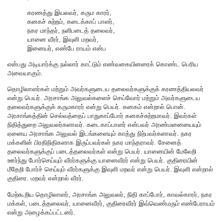
கரணத்து இயலவர், கரும காரர்,
கனகச் சுற்றம், கடைக்காப் பாளர்,
நகர மாந்தர், நளிபடைத் தலைவர்,
யானை வீரர், இவுளி மறவர்,
இனையர், எண்பே ராயம் என்ப
என்பது அடியார்க்கு நல்லார் காட்டும் எண்வகையினரைக் கொண்ட பெரிய
அவையாகும்.
தொழிலாளர்கள் மற்றும் அவர்களுடைய தலைவர்களுக்குக் கரணத்தியலவர்
என்று பெயர். அரசாங்க அலுவல்களைச் செய்வோர் மற்றும் அவர்களுடைய
தலைவர்களுக்குக் கருமகாரர் என்று பெயர். கனகம் என்றால் பொன்.
அரசாங்கத்தின் செல்வத்தைப் பாதுகாப்போர் கனகச்சுற்றமாவர். இவர்கள்
நிதித்துறை அலுவலர்களாவர். கடைகாப்பாளர் என்பவர் அரண்மனையையும்
ஏனைய அரசாங்க அலுவல் இடங்களையும் காத்து நிற்பவர்களாவர். நகர
மக்களின் பிரதிநிதிகளாக இருப்பவர்கள் நகர மாந்தராவர். சேனைத்
தலைவர்களுக்குப் படைத்தலைவர்கள் என்று பெயர். யானையின் மேலேறி
ஊர்ந்து போர்செய்யும் வீரர்களுக்கு யானைவீரர் என்று பெயர். குதிரையின்
மீதேறி போர்ச் செய்யும் வீரர்களுக்கு இவுளி மறவர் என்று பெயர். இவுளி என்றால்
குதிரை. மறவர் என்றால் வீரர்.
மேற்கூறிய தொழிலாளர், அரசாங்க அலுவலர், நிதி காப்போர், காவல்காரர், நகர
மக்கள், படைத்தலைவர், யானைவீரர், குதிரைவீரர் இவ்வெண்மரும் எண்பேராயம்
என்று அழைக்கப்பட்டனர்.