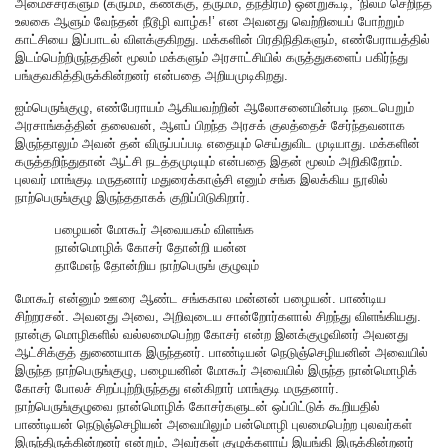
அமைச்சர்களும் (கருமம், கணக்கு, தருமம், தந்திரம்) ஒன்றுகூடி, ‘நிலம் செறிந்த
உலகை ஆளும் வேந்தன் நீடூழி வாழ்க!’ என அவனது வெற்றியைப் போற்றும்
காட்சியை இப்பாடல் விளக்குகிறது. மக்களின் பிரதிநிதிகளும், எண்பேராயத்தில்
இடம்பெற்றிருந்ததின் மூலம் மக்களும் அரசாட்சியில் கருத்துகளைப் பகிர்ந்து
பங்குவகித்திருக்கின்றனர் என்பதை அறியமுடிகிறது‌.
ஐம்பெருங்குழு, எண்பேராயம் ஆகியவற்றின் ஆலோசனையின்படி நடைபெறும்
அரசாங்கத்தின் தலைவன், ஆளப் பிறந்த அரசக் குலத்தைச் சேர்ந்தவனாக
இருந்தாலும் அவன் தன் விருப்பப்படி எதையும் செய்துவிட முடியாது. மக்களின்
கருத்தறிந்துதான் ஆட்சி நடத்தமுடியும் என்பதை இதன் மூலம் அறிகிறோம்.
புலவர் மாங்குடி மருதனார் மதுரைக்காஞ்சி எனும் சங்க இலக்கிய நூலில்
நாற்பெருங்குழு இருந்ததாகக் குறிப்பிடுகிறார்.
பழையன் மோகூர் அவையகம் விளங்க
நான்மொழிக் கோசர் தோன்றி யன்ன
தாமேஎந் தோன்றிய நாற்பெருங் குழுவும்
மோகூர் என்னும் ஊரை ஆண்ட சங்ககால மன்னன் பழையன். பாண்டிய
சிற்றரசன். அவனது அவை, அறிவுடைய சான்றோர்களால் சிறந்து விளங்கியது.
நான்கு மொழிகளில் வல்லமைபெற்ற கோசர் என்ற இனக்குழுவினர் அவனது
ஆட்சிக்குத் துணையாக இருந்தனர். பாண்டியன் நெடுஞ்செழியனின் அவையில்
இருந்த நாற்பெருங்குழு, பழையனின் மோகூர் அவையில் இருந்த நான்மொழிக்
கோசர் போலச் சிறப்புற்றிருந்தது என்கிறார் மாங்குடி மருதனார்.
நாற்பெருங்குழுவை நான்மொழிக் கோசர்களுடன் ஒப்பிட்டுக் கூறியதில்
பாண்டியன் நெடுஞ்செழியன் அவையிலும் பன்மொழி புலமைபெற்ற புலவர்கள்
இருந்திருக்கின்றனர் என்றும், அவர்கள் குழுக்களாய் இயங்கி இருக்கின்றனர்