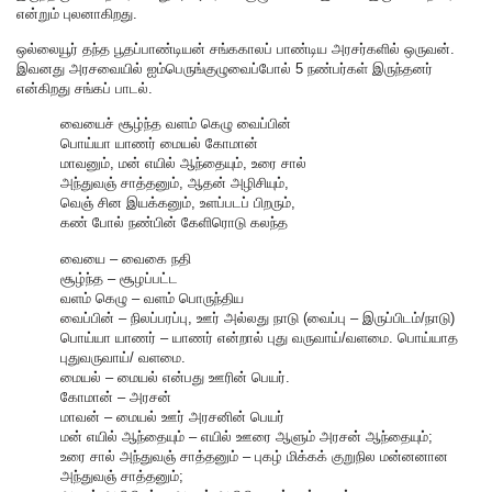
என்றும் புலனாகிறது.
ஒல்லையூர் தந்த பூதப்பாண்டியன் சங்ககாலப் பாண்டிய அரசர்களில் ஒருவன்.
இவனது அரசவையில் ஐம்பெருங்குழுவைப்போல் 5 நண்பர்கள் இருந்தனர்
என்கிறது சங்கப் பாடல்.
வையைச் சூழ்ந்த வளம் கெழு வைப்பின்
பொய்யா யாணர் மையல் கோமான்
மாவனும், மன் எயில் ஆந்தையும், உரை சால்
அந்துவஞ் சாத்தனும், ஆதன் அழிசியும்,
வெஞ் சின இயக்கனும், உளப்படப் பிறரும்,
கண் போல் நண்பின் கேளிரொடு கலந்த
வையை – வைகை நதி
சூழ்ந்த – சூழப்பட்ட
வளம் கெழு – வளம் பொருந்திய
வைப்பின் – நிலப்பரப்பு, ஊர் அல்லது நாடு (வைப்பு – இருப்பிடம்/நாடு)
பொய்யா யாணர் – யாணர் என்றால் புது வருவாய்/வளமை. பொய்யாத
புதுவருவாய்/ வளமை.
மையல் – மையல் என்பது ஊரின் பெயர்.
கோமான் – அரசன்
மாவன் – மையல் ஊர் அரசனின் பெயர்
மன் எயில் ஆந்தையும் – எயில் ஊரை ஆளும் அரசன் ஆந்தையும்;
உரை சால் அந்துவஞ் சாத்தனும் – புகழ் மிக்கக் குறுநில மன்னனான
அந்துவஞ் சாத்தனும்;