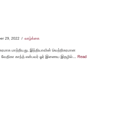
er 29, 2022
வாழ்க்கை
ரமாக மாற்றியது. இந்தியாவின் வெற்றிகரமான
 வேதிகா காந்த் என்பவர் ஓர் இணைய இதழில்…
Read