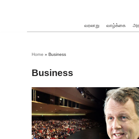
Skip
to
வரலாறு
வாழ்க்கை
அர
content
ok
Home
»
Business
Business
pp