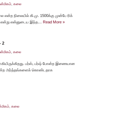
ன்மிகம்
,
கலை
லை என்ற நிலையில் கி.மு. 1500க்கு முன்பே ரிக்
்கும் என்று என்னுடைய இந்த…
Read More »
– 2
்மிகம்
,
கலை
வாகியிருக்கிறது. பர்ஸ், பர்ஷ் போன்ற இணையான
் போன்ற அர்த்தங்களைக் கொண்டதாக
மிகம்
,
கலை