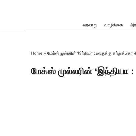
Skip
to
வரலாறு
வாழ்க்கை
அர
content
ok
Home
»
மேக்ஸ் முல்லரின் ‘இந்தியா : உலகுக்கு கற்றுக்கொட
மேக்ஸ் முல்லரின் ‘இந்தியா
pp