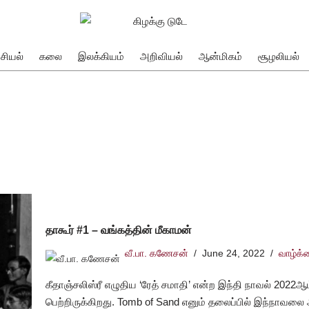
சியல்
கலை
இலக்கியம்
அறிவியல்
ஆன்மிகம்
சூழலியல்
தாகூர் #1 – வங்கத்தின் மீகாமன்
வீ.பா. கணேசன்
June 24, 2022
வாழ்க்
கீதாஞ்சலிஸ்ரீ எழுதிய ‘ரேத் சமாதி’ என்ற இந்தி நாவல் 2022ஆ
பெற்றிருக்கிறது. Tomb of Sand எனும் தலைப்பில் இந்நாவலை