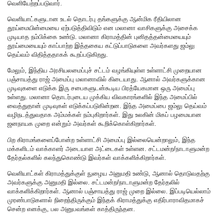
வெளியேற்றப்படுவார்.
வெளியாட்களுடான உடல் தொடர்பு தங்களுக்கு ஆன்மிக ரீதியிலான
தூய்மையின்மையை ஏற்படுத்திவிடும் என மலானா வாசிகளுக்கு அசைக்க
முடியாத நம்பிக்கை உண்டு. மலானா கிராமத்தின் புனிதத்தன்மையையும்
தூய்மையையும் காப்பாற்ற இத்தகைய கட்டுப்பாடுகளை அவர்களது ஜம்லு
தெய்வம் விதித்ததாகக் கூறப்படுகிறது.
மேலும், இந்திய அரசியலமைப்புச் சட்டம் வழங்கியுள்ள உள்ளாட்சி முறையான
பஞ்சாயத்து ராஜ் அமைப்பு மலானாவில் கிடையாது. ஆனால் அவர்களுக்கான
முடிவுகளை எடுக்க இரு சபைகளுடன்கூடிய பிரத்யேகமான ஒரு அமைப்பு
உள்ளது. மலானா தொடர்புடைய முக்கிய விவகாரங்களில் இந்த அமைப்பில்
வைத்துதான் முடிவுகள் எடுக்கப்படுகின்றன. இந்த அமைப்பை ஜம்லு தெய்வம்
வழிநடத்துவதாக அம்மக்கள் நம்புகிறார்கள். இது உலகின் மிகப் பழமையான
ஜனநாயக முறை என்றும் அவர்கள் கூறிக்கொள்கிறார்கள்.
பிற கிராமங்களைப்போன்ற உள்ளாட்சி அமைப்பு இல்லையென்றாலும், இந்த
மக்களிடம் வாக்காளர் அடையாள அட்டைகள் உள்ளன. சட்டமன்ற/நாடாளுமன்ற
தேர்தல்களில் கலந்துகொண்டு இவர்கள் வாக்களிக்கிறார்கள்.
வெளியாட்கள் கிராமத்துக்குள் நுழைய அனுமதி உண்டு, ஆனால் தொடுவதற்கு
அவர்களுக்கு அனுமதி இல்லை. சட்டமன்ற/நாடாளுமன்ற தேர்தலில்
வாக்களிக்கிறார்கள். ஆனால் பஞ்சாயத்து ராஜ் முறை இல்லை. இப்படியெல்லாம்
முரண்பாடுகளால் நிறைந்திருக்கும் இந்தக் கிராமத்துக்கு எதிர்பாராவிதமாகச்
சென்ற எனக்கு, பல அனுபவங்கள் காத்திருந்தன.