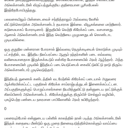
அலெக்சாண்டரின் விருப்பத்துக்குரிய குதிரையான பூசிஃபேலஸ்
இறந்தேபோயிருந்தது.
பலவகையிலும் பின்னடைவைச் சந்தித்தாலும் அவ்வளவு லேசில்
விட்டுக்கொடுக்க அலெக்சாண்டர் தயாராக இல்லை. வியூகங்களை மாற்றினார்.
கடுமையாகப் போராடினார். இறுதியில் வெற்றி கிரேக்கப் படை வசமானது.
ஆனால் அலெக்சாண்டரால் இந்த வெற்றியை முழுமனதுடன் கொண்டாட
முடியவில்லை.
ஒரு குறுநில மன்னரான போரசால் இவ்வளவு நெருக்கடியைக் கொடுக்க முடியும்
பட்சத்தில், வட இந்திய நிலப்பரப்பை ஆளும் நந்தர்களின் படை எவ்வளவு
வலிமையானதாக இருக்கக்கூடும் என்கிற யோசனையில் அவர் ஆழ்ந்தார். அந்த
யோசனையின் முடிவில் இந்தியப் படையெடுப்பைக் கைவிட்டுவிட்டு நாடு திரும்ப
அலெக்சாண்டார் முடிவெடுத்தார்.
இந்தியத் துணைக் கண்டத்தின் வடமேற்கில் கிரேக்கப் படையால் அதுவரை
ஆக்கிரமிக்கப்பட்ட பகுதிகள் கிரேக்க சாம்ராஜ்யத்துடன் இணைக்கப்பட்டன.
அப்பகுதிகளுக்குப் பொறுப்பாளர்களை நியமித்துவிட்டு தன்னுடைய நாட்டுக்குக்
கிளம்பினார் அலெக்சாண்டர். கிரேக்கத்துக்கு திரும்பிச் செல்லும் வழியில்,
புகழ்பெற்ற பண்டைய நகரமான பாபிலோனில் அவர் உயிரிழந்தார்.
0
பலரையும்போல் என்னுடைய பள்ளிக் காலத்தில் நான் படித்த அலெக்சாண்டரின்
இந்தக் கதையை மீண்டும் ஒரு முறை நினைவுபடுத்திக்கொள்ளும் வாய்ப்பை