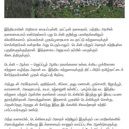
இந்தியாவின் அதிகார மையப்புள்ளி, நாட்டின் தலைநகர், மத்திய அரசின்
தலைமையகம் என்றெல்லாம் புது டெல்லி குறித்து பலவிதங்களிலும்
விவரிக்கலாம். நம்மவர்கள் முதல்முறையாக வடநாட்டு சுற்றுலாவுக்குச்
செல்கிறார்கள் என்றாலே அது பெரும்பாலும் டெல்லி மற்றும் அதைச் சுற்றியுள்ள
பகுதிகளுக்குத்தான். இத்தகைய அனுபவம் நம்மில் பலருக்கும்
கிடைத்திருக்கும்.
டெல்லி – ஆக்ரா – ஜெய்ப்பூர் ஆகிய நகரங்களை உள்ளடக்கிய முக்கோண
சுற்றுலா வழித்தடம்தான் வட இந்திய சுற்றுலாவுக்குத் திட்டமிடும் தமிழ்நாட்டைச்
சேர்ந்தவர்களின் முதல் விருப்பத் தேர்வு.
அத்துடன் அமிர்தசரஸ், ஹரித்வார், சிம்லா, குலு மணாலி, முசௌரி, ஜோத்பூர்,
வாரணாசி, அலஹாபாத், கயா, உஜ்ஜைனி உள்ளிட்ட புகழ்பெற்ற வட இந்திய
சுற்றுலா மற்றும் ஆன்மிக தளங்கள் பலவும் டெல்லியில் இருந்து ஓர் இரவு பயண
தூரத்தில்தான் அமைந்துள்ளன. இதனால் முதலில் டெல்லிக்குச் சென்று,
அதன்பிறகு அதனுடன் சேர்ந்து இந்த இடங்களில் சிலவற்றைச் சுற்றிப்
பார்ப்பவர்களும் உண்டு.
அந்த வகையில், டெல்லியையும் அதைச் சுற்றிலும் இருக்கும் பல மாநிலங்களில்
அமைந்துள்ள பல்வேறு இடங்களையும் காணும் வாய்ப்பு சில ஆண்டுகளுக்கு