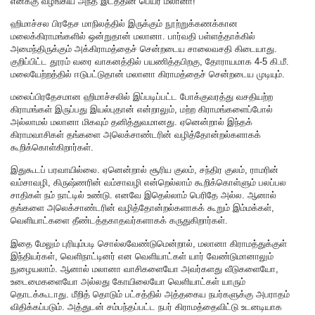
எனக்கு வழங்கிய அந்த இடத்தின் பெயர் மலானா!
ஹிமாச்சல பிரதேச மாநிலத்தில் இருக்கும் நூற்றுக்கணக்கான
மலைக்கிராமங்களில் ஒன்றுதான் மலானா. பார்வதி பள்ளத்தாக்கில்
அமைந்திருக்கும் அக்கிராமத்தைச் சென்றடைய சாலைவசதி கிடையாது.
குறிப்பிட்ட தூரம் வரை வாகனத்தில் பயணித்தபிறகு, தோராயமாக 4-5 கி.மீ.
மலையேற்றத்தில் ஈடுபட்டுதான் மலானா கிராமத்தைச் சென்றடைய முடியும்.
மலைப்பிரதேசமான ஹிமாச்சலில் இப்படிப்பட்ட போக்குவரத்து வசதியற்ற
கிராமங்கள் இருப்பது இயல்புதான் என்றாலும், மற்ற கிராமங்களைப்போல்
அல்லாமல் மலானா மிகவும் தனித்துவமானது. ஏனென்றால் இந்தக்
கிராமவாசிகள் தங்களை அலெக்சாண்டரின் வழித்தோன்றல்களாகக்
கூறிக்கொள்கிறார்கள்.
இதுகூடப் பரவாயில்லை. ஏனென்றால் சூரிய குலம், சந்திர குலம், ராமரின்
வம்சாவழி, கிருஷ்ணரின் வம்சாவழி என்றெல்லாம் கூறிக்கொள்ளும் பலப்பல
சாதிகள் நம் நாட்டில் உண்டு. எனவே இதெல்லாம் பெரிதே அல்ல. ஆனால்
தங்களை அலெக்சாண்டரின் வழித்தோன்றல்களாகக் கூறும் இம்மக்கள்,
வெளியாட்களை தீண்டத்தகாதவர்களாகக் கருதுகிறார்கள்.
இதை மேலும் புரியும்படி சொல்லவேண்டுமென்றால், மலானா கிராமத்துக்குள்
இந்தியர்கள், வெளிநாட்டினர் என வெளியாட்கள் யார் வேண்டுமானாலும்
நுழையலாம். ஆனால் மலானா வாசிகளையோ அவர்களது வீடுகளையோ,
உடைமைகளையோ அல்லது கோயிலையோ வெளியாட்கள் யாரும்
தொடக்கூடாது. மீறித் தொடும் பட்சத்தில் அத்தகைய நபர்களுக்கு அபராதம்
விதிக்கப்படும். அத்துடன் சம்பந்தப்பட்ட நபர் கிராமத்தைவிட்டு உடனடியாக