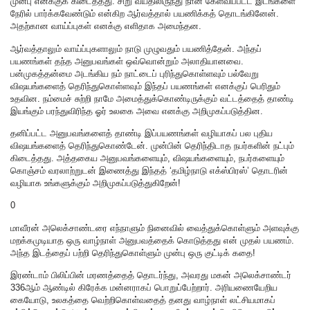
முன்பு எனக்குக் கிடைத்தது. சிறு வயதிலிருந்து நான் கேள்விப்பட்ட இடங்களை
நேரில் பார்க்கவேண்டும் என்கிற ஆர்வத்தால் பயணிக்கத் தொடங்கினேன்.
அதற்கான வாய்ப்புகள் எனக்கு எளிதாக அமைந்தன.
ஆர்வத்தாலும் வாய்ப்புகளாலும் நாடு முழுவதும் பயணித்தேன். அந்தப்
பயணங்கள் தந்த அனுபவங்கள் ஒவ்வொன்றும் அலாதியானவை.
பன்முகத்தன்மை அடங்கிய நம் நாட்டைப் புரிந்துகொள்ளவும் பல்வேறு
விஷயங்களைத் தெரிந்துகொள்ளவும் இந்தப் பயணங்கள் எனக்குப் பெரிதும்
உதவின. நம்மைச் சுற்றி நாமே அமைத்துக்கொண்டிருக்கும் வட்டத்தைத் தாண்டி
இயங்கும் பரந்துவிரிந்த ஓர் உலகை அவை எனக்கு அறிமுகப்படுத்தின.
தனிப்பட்ட அனுபவங்களைத் தாண்டி இப்பயணங்கள் வழியாகப் பல புதிய
விஷயங்களைத் தெரிந்துகொண்டேன். முன்பின் தெரிந்திடாத நபர்களின் நட்பும்
கிடைத்தது. அத்தகைய அனுபவங்களையும், விஷயங்களையும், நபர்களையும்
கொஞ்சம் வரலாற்றுடன் இணைத்து இந்தத் ‘தமிழ்நாடு எக்ஸ்பிரஸ்’ தொடரின்
வழியாக உங்களுக்கும் அறிமுகப்படுத்துகிறேன்!
0
மாவீரன் அலெக்சாண்டரை எந்நாளும் நினைவில் வைத்துக்கொள்ளும் அளவுக்கு
மறக்கமுடியாத ஒரு வாழ்நாள் அனுபவத்தைக் கொடுத்தது என் முதல் பயணம்.
அந்த இடத்தைப் பற்றி தெரிந்துகொள்ளும் முன்பு ஒரு குட்டிக் கதை!
இரண்டாம் பிலிப்பின் மரணத்தைத் தொடர்ந்து, அவரது மகன் அலெக்சாண்டர்
336ஆம் ஆண்டில் கிரேக்க மன்னராகப் பொறுப்பேற்றார். அரியணையேறிய
கையோடு, உலகத்தை வெற்றிகொள்வதைத் தனது வாழ்நாள் லட்சியமாகப்