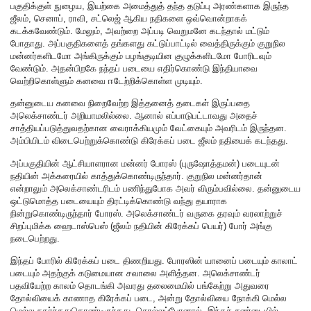
பகுதிக்குள் நுழைய, இயற்கை அமைத்துத் தந்த தடுப்பு அரண்களாக இருந்த
ஜீலம், செனாப், ராவி, சட்லெஜ் ஆகிய நதிகளை ஒவ்வொன்றாகக்
கடக்கவேண்டும். மேலும், அவற்றை அப்படி வெறுமனே கடந்தால் மட்டும்
போதாது. அப்பகுதிகளைத் தங்களது கட்டுப்பாட்டில் வைத்திருக்கும் குறுநில
மன்னர்களிடமோ அங்கிருக்கும் பழங்குடியின குழுக்களிடமோ போரிடவும்
வேண்டும். அதன்பிறகே நந்தப் படையை எதிர்கொண்டு இந்தியாவை
வெற்றிகொள்ளும் கனவை ஈடேற்றிக்கொள்ள முடியும்.
தன்னுடைய கனவை நிறைவேற்ற இத்தனைத் தடைகள் இருப்பதை
அலெக்சாண்டர் அறியாமலில்லை. ஆனால் எப்பாடுபட்டாவது அதைச்
சாத்தியப்படுத்துவதற்கான வைராக்கியமும் வேட்கையும் அவரிடம் இருந்தன.
அம்பியிடம் விடைபெற்றுக்கொண்டு கிரேக்கப் படை ஜீலம் நதியைக் கடந்தது.
அப்பகுதியின் ஆட்சியாளரான மன்னர் போரஸ் (புருஷோத்தமன்) படையுடன்
நதியின் அக்கரையில் காத்துக்கொண்டிருந்தார். குறுநில மன்னர்தான்
என்றாலும் அலெக்சாண்டரிடம் பணிந்துபோக அவர் விரும்பவில்லை. தன்னுடைய
ஒட்டுமொத்த படையையும் திரட்டிக்கொண்டு வந்து தயாராக
நின்றுகொண்டிருந்தார் போரஸ். அலெக்சாண்டர் வருகை தரவும் வரலாற்றுச்
சிறப்புமிக்க ஹைடாஸ்பெஸ் (ஜீலம் நதியின் கிரேக்கப் பெயர்) போர் அங்கு
நடைபெற்றது.
இந்தப் போரில் கிரேக்கப் படை திணறியது. போரஸின் யானைப் படையும் காலாட்
படையும் அதற்குக் கடுமையான சவாலை அளித்தன. அலெக்சாண்டர்
பதவியேற்ற காலம் தொடங்கி அவரது தலைமையில் பங்கேற்று அதுவரை
தோல்வியைக் காணாத கிரேக்கப் படை, அன்று தோல்வியை நோக்கி மெல்ல
மெல்ல நகர்ந்ததுகொண்டிருந்தது. சொல்லப்போனால், இந்தச் சண்டையில்