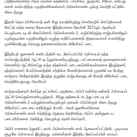
பற்றிக்கொண்டு அவர் வாளை ஏந்தினார். பாரசீகம், துருக்கி, சிரியா, எகிப்து
எனக் கால்பதித்த பகுதிகளிலெல்லாம் அலெக்சாண்டருக்கு வெற்றி மட்டுமே
கிடைத்தது.
இதன் தொடர்ச்சியாகத் தன் சிறு வயதிலிருந்து செவிவழிச் செய்தியாகக்
கேட்டு வந்த கனவு தேசமான இந்தியாவை நோக்கி 327ஆம் ஆண்டில்
பெரும்படையுடன் கிளம்பினார் அலெக்சாண்டர். வழியிலிருந்த ராஜ்யங்களிலும்
பழங்குடியின பகுதிகளிலும் எழுந்த எதிர்ப்புகளைத் திறமையாகச் சமாளித்து
முன்னேறியது அவரது தலைமையிலான கிரேக்கப் படை.
இந்தியத் துணைக் கண்டத்தின் வட நிலப்பரப்பில் அச்சமயம் நந்த
சாம்ராஜ்யத்தின் ஆட்சி நடந்துகொண்டிருந்தது. பாட்னாவைத் தலைநகராகக்
கொண்டு ஆட்சிசெய்து வந்த நந்தர்கள் படைபலம்மிக்கவர்களாக இருந்தனர்.
நந்தர்களைப் போர்க்களத்தில் சந்திக்க வேண்டுமானால் முதலில் வடமேற்கு
காந்தார பிரதேசத்தில் இருந்த குறுநில ராஜ்யங்களுடன் மோதி கிரேக்கப் படை
வெற்றிபெறுவது அவசியம்.
காந்தாரத்தைச் சேர்ந்த தட்சசீலப் பகுதியை அம்பி என்கிற மன்னர் அச்சமயம்
ஆட்சி செய்துகொண்டிருந்தார். சிந்து நதியைக் கடந்து படையுடன்
அலெக்சாண்டர் வந்துகொண்டிருக்கும் தகவல் அம்பிக்குக் கிடைத்தது.
கிரேக்கப் படையை எதிர்த்துப் போரிட அவர் துணியவில்லை.
அலெக்சாண்டரைச் சந்தித்து ஆதரவு தெரிவித்த அம்பி, தன்னுடைய
படைவீரர்களை அளித்து அவருக்கு உதவி செய்தார்.
அம்பி சரணடைந்துவிட்டதால் அலெக்சாண்டரால் ஆசுவாசப்பட்டுவிட முடியாத
சூழலே அச்சமயம் இருந்தது. ஏனென்றால் இந்திய நிலப்பரப்பின் மையப்