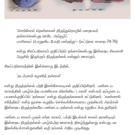
‘செங்கோல் தென்னவன் திருந்துதொழில் மறையவர்
தங்காலென்பது ஊரே; அவ்வூர்ப்
பாசிலைப் பொதுளிய போதி மன்றத்து’
– (கட்டுரை காதை-74-76)
என்று சிலப்பதிகாரம் குறிப்பிடும் தங்காலென்பது இன்றைய சிவகாசி
அருகில் இருக்கும் திருத்தங்கல் என்னும் ஊராகும்.
சிலப்பதிகாரத்தின் இன்னொரு இடத்தில்,
‘தடம்புனற் கழனித் தங்கால்’
என்று திருத்தங்கல் பற்றி இளங்கோவடிகள் குறிப்பிடுகிறார். பண்டைய
காலத்தின் புகழ்பெற்ற பயணியாக விளங்கிய ‘டாலமி’ என்பவர் தம்முடைய
பயணக்குறிப்பில் ‘தங்கலா’ என்று திருத்தங்கலைச் சுட்டுகிறார். ‘கண்ணகி
சரித்திரம்’ என்ற நூலை எழுதிய செல்வக்கேசவராய முதலியார் அவர்கள்
இன்றைய திருத்தங்கலே பண்டைய தங்கால் என்று உறுதிபடக்கூறுகிறார்.
பண்டைய காலம் முதல் சங்க காலம், பக்தி இயக்கக் காலம் தாண்டியும்
இன்றைய திருத்தங்கல் புகழ்பெற்ற ஊராகத் திகழ்ந்துள்ளது என்பது பல
இலக்கியச்சான்றுகளின் வழி நம்மால் அறிய முடிகிறது.