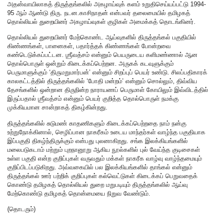
அதன்வாயிலாகத் திருத்தங்கலில் அகழாய்வுக் களம் உறுதிசெய்யப்பட்டு 1994-
95 ஆம் ஆண்டு திரு. நடன.காசிநாதன் என்பவர் தலைமையில் தமிழகத்
தொல்லியல் துறையினர் அகழாய்வுகள் குழிகள் அமைக்கத் தொடங்கினர்.
தொல்லியல் துறையினர் மேற்கொண்ட ஆய்வுகளில் திருத்தங்கல் பகுதியில்
கிண்ணங்கள், பானைகள், பதார்த்தக் கிண்ணங்கள் போன்றவை
கண்டெடுக்கப்பட்டன. ஶ்ரீவத்சம் என்னும் பெயருடைய களிமண்ணால் ஆன
தொல்பொருள் ஒன்றும் கிடைக்கப்பெற்றன. அருகக் கடவுளுக்கும்
பெருமாளுக்கும் ‘திருமறுமார்பன்’ என்னும் சிறப்புப் பெயர் உண்டு. சிலப்பதிகாரக்
காலகட்டத்தில் திருத்தங்கலில் ‘போதி மன்றம்’ என்னும் சொல்லும், திவ்விய
தேசங்களில் ஒன்றான திருநின்ற நாராயணப் பெருமாள் கோயிலும் இவ்விடத்தில்
இருப்பதால் ஶ்ரீவத்சம் என்னும் பெயர் குறித்த தொல்பொருள் நமக்கு
முக்கியமான சான்றாகத் திகழ்கின்றது.
திருத்தங்கலில் சுடுமண் காதணிகளும் கிடைக்கப்பெற்றதை நாம் நன்கு
உற்றுநோக்கினால், செழிப்பான நாகரீகம் உடைய மாந்தர்கள் வாழ்ந்த பகுதியாக
இப்பகுதி திகழ்ந்திருக்கும் என்பது புலனாகிறது. சங்க இலக்கியங்களில்
மலைபடுகடாம் மற்றும் புறநானூறு ஆகிய நூல்களில் புல் வேய்ந்த குடிசைகள்
உள்ள பகுதி என்ற குறிப்புகள் வருவதும் மக்கள் நாகரீக வாழ்வு வாழ்ந்தமையும்
குறிப்பிடப்படுகிறது. அவ்வகையில் பல இலக்கியங்களில் தாங்கல் என்னும்
திருத்தங்கல் ஊர் பற்றிக் குறிப்புகள் கல்வெட்டுகள் கிடைக்கப் பெறுவதைக்
கொண்டு தமிழகத் தொல்லியல் துறை மறுபடியும் திருத்தங்கலில் ஆய்வு
மேற்கொண்டு தமிழகத் தொன்மையை நிறுவ வேண்டும்.
(தொடரும்)