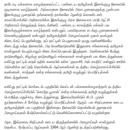
நாடோடி மக்களாக வாழத்தலைப்பட்ட பண்டைய தமிழர்கள் இனக்குழு நிலையில்
குடிகளாக வாழ்ந்தனர். அவ்வாறான நிலையில் அரசு முறைகளுக்கு முன்பாக
இனக்குழு முறையில் தங்களைத் தாங்களே ஆண்டு கொண்டனர்.
காலப்போக்கில் அதிகாரமிக்க இனக்குழு அரச நிலையாக மாறி ஆட்சி
அதிகாரம் செலுத்தத் தொடங்கினர். பண்டைய காலத்தில் மக்கள் பல
இனக்குழுக்களாக வாழ்ந்தனர் என்பதும், பலவிதமான சடங்கு முறைகளைக்
கொண்டிருந்தனர் என்பதும் தமிழகத்தின் அகழாய்வுகள் மூலம் நமக்குக்
கிடைக்கப் பெறுகின்றது. நம் நாட்டின் பெருமைகள் நமது மண்ணிலேயே
கிடைத்து வந்த நிலையில், பிற வெளிநாடுகளில் இதுவரை சங்ககாலத் தமிழகச்
சான்றுகள் பெரும்பாலும் கிடைக்கப்பெறாமல் இருந்தன. அண்மையில் மேற்கு
நாடுகளிலும், கிழக்கு நாடுகளிலும் சங்ககாலச் சான்றுகள் பல கிடைத்துள்ளன.
எகிப்து நாட்டில் நைல் நதிக் கரையில் உள்ள ‘குவாசிர் அல் காதிம்’ என்னும் ஊரில்
அமெரிக்க நாட்டுத் தொல்லியல் ஆய்வாளர்கள் நடத்திய அகழ்வாராய்ச்சியில்
கண்ணன், சாத்தன் என்ற சங்ககாலத் தமிழி எழுத்துப் பொறிப்புக்கள்
கிடைத்துள்ளன.
எகிப்து நாட்டில் செங்கடல் பகுதியில் லெய்டன் பல்கலைக்கழகத்தார் நடத்திய
அகழ்வாராய்ச்சியில் ‘கொற்ற பூமான்’ என்ற சங்ககாலத் தமிழி எழுத்துக்கள்
பொறித்த மதுச்சாடி கிடைத்துள்ளது. இவையிரண்டும் கி.பி. முதல்
நூற்றாண்டைச் சேர்ந்த எழுத்துப் பொறிப்புக்கள் ஆகும். பல சிறப்புகளை உடைய
தமிழகத்தின் பல பகுதிகள் இன்றைய நிலையில் தொல்லியல் துறையால்
அகழாய்வுகள் மேற்கொள்ளப்பட்டு வெளிக்கொணரப்பட்டு வருகின்றன.
ஆக, இவ்வளவு சிறப்புகள் உடைய திருத்தங்கலில் அகழாய்வுச் சான்றுகள்
தென்பட மேற்பரப்பு ஆய்வுகள் 1994 ஆம் ஆண்டு நடத்தப்படுகின்றது.