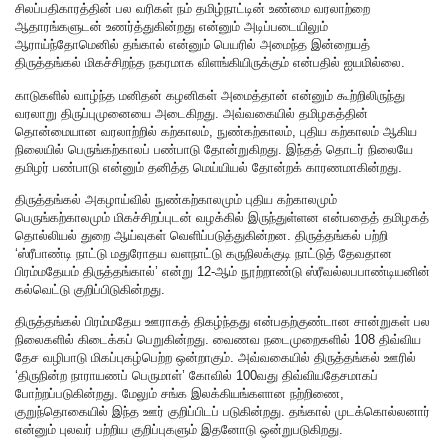
சிலப்பதிகாரத்தின் பல வரிகள் நம் தமிழ்நாட்டின் உண்மை வரலாற்றை
ஆதாரங்களுடன் உணர்த்துகின்றது என்னும் அடிப்படையிலும்
ஆராய்ந்தோமெனில் தங்கால் என்னும் பெயரில் அமைந்த இன்றையத்
திருத்தங்கல் மிகச்சிறந்த நகரமாக விளங்கியிருக்கும் என்பதில் ஐயமில்லை.
காடுகளில் வாழ்ந்த மனிதன் கழனிகள் அமைத்தான் என்னும் கூற்றிலிருந்து
வரலாறு திருப்புமுனையை அடைகிறது. அவ்வகையில் தமிழகத்தின்
தொன்மையான வரலாற்றில் கற்காலம், நுண்கற்காலம், புதிய கற்காலம் ஆகிய
நிலையில் பெருங்கற்காலப் பண்பாடு தோன்றுகிறது. இந்தத் தொடர் நிலையே
தமிழர் பண்பாடு என்னும் தனித்த மெய்யியல் தோன்றக் காரணமாகின்றது.
திருத்தங்கல் அகழாய்வில் நுண்கற்காலமும் புதிய கற்காலமும்
பெருங்கற்காலமும் மிகச்சிறப்புடன் வழக்கில் இருந்துள்ளன என்பதைத் தமிழகத்
தொல்லியல் துறை ஆய்வுகள் வெளிப்படுத்துகின்றன. திருத்தங்கல் பற்றி
‘ஸ்ரீபாண்டி நாட்டு மதுரோதய வளநாட்டு கருநிலக்குடி நாட்டுத் தேவதான
பிரம்மதேயம் திருத்தங்கால்’ என்று 12-ஆம் நூற்றாண்டு ஸ்ரீவல்லபபாண்டியனின்
கல்வெட்டு குறிப்பிடுகின்றது.
திருத்தங்கல் பிரம்மதேய ஊராகத் திகழ்ந்தது என்பதற்குண்டான சான்றுகள் பல
நிலைகளில் கிடைக்கப் பெறுகின்றது. வைணவ நடைமுறைகளில் 108 திவ்விய
தேச வழிபாடு மிகப்புகழ்பெற்ற ஒன்றாகும். அவ்வகையில் திருத்தங்கல் ஊரில்
‘திருநின்ற நாராயணப் பெருமாள்’ கோவில் 100வது திவ்வியதேசமாகப்
போற்றப்படுகின்றது. மேலும் சங்க இலக்கியங்களான நற்றிணை,
குறுந்தொகையில் இந்த ஊர் குறிப்பிடப் படுகின்றது. தங்கால் முடக்கொல்லனார்
என்னும் புலவர் பற்றிய குறிப்புகளும் இதனோடு ஒன்றுபடுகிறது.