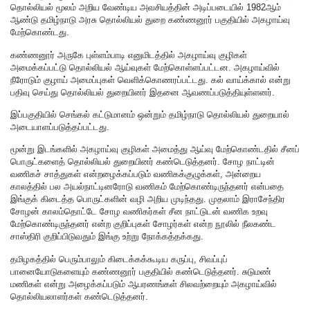
தொல்லியல் மூலம் அறிய வேண்டிய அவசியத்தின் அடிப்படையில் 1982ஆம்
ஆண்டு தமிழ்நாடு அரசு தொல்லியல் துறை கண்ணனூர் பகுதியில் அகழாய்வு
மேற்கொண்டது.
கண்ணனூர் அருகே புள்ளம்பாடி எனுமிடத்தில் அகழாய்வு குழிகள்
அமைக்கப்பட்டு தொல்லியல் ஆய்வுகள் மேற்கொள்ளப்பட்டன. அகழாய்வில்
நீரோடும் குழாய் அமைப்புகள் வெளிக்கொணரப்பட்டது. கல் வாய்க்கால் என்று
பதிவு செய்து தொல்லியல் துறையினர் இதனை ஆவணப்படுத்தியுள்ளனர்.
இப்பகுதியில் செங்கல் கட்டுமானம் ஒன்றும் தமிழ்நாடு தொல்லியல் துறையால்
அடையாளப்படுத்தப்பட்டது.
மூன்று இடங்களில் அகழாய்வு குழிகள் அமைத்து ஆய்வு மேற்கொண்டதில் சீனப்
பொருட்களைத் தொல்லியல் துறையினர் கண்டெடுத்தனர். சோழ நாட்டின்
வணிகச் சாத்துகள் என்றழைக்கப்படும் வணிகக்குழுக்கள், அன்றைய
காலத்தில் பல அயல்நாட்டினரோடு வணிகம் மேற்கொண்டிருந்தனர் என்பதை
இங்குக் கிடைத்த பொருட்களின் வழி அறிய முடிந்தது. முதலாம் இராசேந்திர
சோழன் காலம்தொட்டே சோழ வணிகர்கள் சீன நாட்டுடன் வணிக உறவு
மேற்கொண்டிருந்தனர் என்ற குறிப்புகள் சோழர்கள் என்ற நூலில் நீலகண்ட
சாஸ்திரி குறிப்பிடுவதும் இங்கு உற்று நோக்கத்தக்கது.
தமிழகத்தில் பெரும்பாலும் கிடைக்கக்கூடிய கருப்பு, சிவப்புப்
பானையோடுகளையும் கண்ணனூர் பகுதியில் கண்டெடுத்தனர். சுடுமண்
மணிகள் என்று அழைக்கப்படும் ஆபரணங்கள் சிலவற்றையும் அகழாய்வில்
தொல்லியலாளர்கள் கண்டெடுத்தனர்.