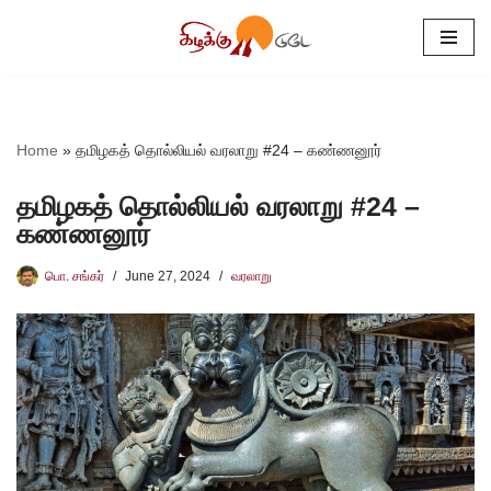
Skip
to
content
Home
»
தமிழகத் தொல்லியல் வரலாறு #24 – கண்ணனூர்
தமிழகத் தொல்லியல் வரலாறு #24 –
கண்ணனூர்
பொ. சங்கர்
June 27, 2024
வரலாறு