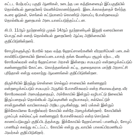
கட்டட மேற்பரப்பு பகுதி ஆணிகள், உடைந்த பல கத்திகளையும் இப்பகுதியில்
தொல்லியல் துறையினர் வெளிக்கொணர்ந்தனர். இடைக்காலத்தைச் சேர்ந்த
கூரை ஓடுகள், செங்கல் கட்டுமானம் கொண்டு அமைப்பு போன்றவையும்
தொல்லியல் துறையால் அடையாளப்படுத்தப்பட்டன.
கி.பி. 11ஆம் நூற்றாண்டு முதல் 14ஆம் நூற்றாண்டின் இறுதி வரையிலான
பொருட்கள் எனத் தொல்லியல் துறையினர் ஆய்வு அறிக்கையில்
குறிப்பிடுகின்றனர்.
சோழர்களுக்குப் போரில் உதவ வந்த ஹோய்சாளர்களின் வீரநரசிம்மன் படைகள்
காவிரிப்படுகையில் நிலைப்படையாகத் தங்க வேண்டிய சூழல் ஏற்பட, வீர
சோமேஸ்வரன் என்ற ஹோய்சாள அரசன் இன்றைய சமயபுரம் என்றழைக்கப்படும்
கண்ணனூரில் கோட்டை கொத்தளங்கள் கட்டி, தலைநகராக மாற்றி அரசாட்சி
புரிந்தான் என்று வரலாற்று ஆவணங்கள் குறிப்பிடுகின்றன.
திருச்சியில் இருந்து சென்னை செல்லும் சாலையில் கண்ணனூர்
என்றழைக்கப்படும் சமயபுரம் அருகில் போசலீச்சுவரம் என்ற சிவாலயத்தை வீர
சோமேசுவரன் அமைத்ததையும், அக்கோயில் இன்றும் வழிபாட்டு நிலையில்
இருப்பதையும் தொல்லியல் ஆய்வுகளின் வழியாகவும், கல்வெட்டுச்
சான்றுகளின் வாயிலாகவும் அறிய முடிகின்றது. ஊர் மக்கள் இன்றும்
இக்கோயிலை போஜிஸ்வரர் கோயில் என்றே அழைக்கின்றனர். கோயிலின்
முகப்புக் கல்வெட்டில் கண்ணனூர் போசலீச்சுவரம் என்ற சொற்கள்
காணப்படுவதும் குறிப்பிடத்தக்கது. இக்கோயில் ஹோய்சாளப் பாணியும், சோழப்
பாணியும் கலந்து கட்டப்பட்ட கோயில் என்று குடவாயில் பாலசுப்பிரமணியம்
அவர்கள் குறிப்பிடுகிறார்.