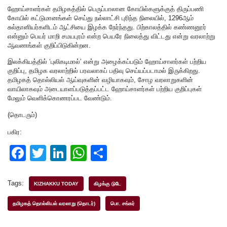
ஹோய்சாளர்கள் தமிழகத்தில் பெருப்பாலான கோயில்களுக்குத் திருப்பணி
கோயில் கட்டுமானங்கள் செய்து நல்லாட்சி புரிந்த நிலையில், 1296ஆம்
சுல்தானியர்களிடம் ஆட்சியை இழக்க நேர்ந்தது. பிற்காலத்தில் கண்ணனூர்
என்னும் பெயர் மாறி சமயபுரம் என்ற பெயரே நிலைத்து விட்டது என்று வரலாற்று
ஆவணங்கள் குறிப்பிடுகின்றன.
இலக்கியத்தில் ‘புலிகடிமால்’ என்று அழைக்கப்படும் ஹோய்சாளர்கள் பற்றிய
குறிப்பு, தமிழக வரலாற்றில் பரவலாகப் பதிவு செய்யப்படாமல் இருக்கிறது.
தமிழகத் தொல்லியல் ஆய்வுகளின் வழியாகவும், சோழ வரலாறுகளின்
வாயிலாகவும் அடையாளப்படுத்தப்பட்ட ஹோய்சாளர்கள் பற்றிய குறிப்புகள்
மேலும் வெளிக்கொணரப்பட வேண்டும்.
(தொடரும்)
பகிர:
F
T
Li
W
S
a
wi
n
h
h
c
tt
k
at
ar
Tags:
KIZHAKKU TODAY
கிழக்கு டுடே
e
er
e
s
e
தமிழகத் தொல்லியல் வரலாறு (தொடர்)
பொ. சங்கர்
b
dI
A