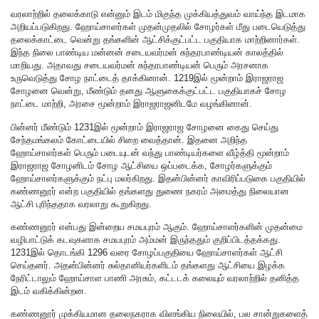
வரலாற்றில் தலைக்காடு என்னும் இடம் மிகுந்த முக்கியத்துவம் வாய்ந்த இடமாக
அறியப்படுகிறது. ஹோய்சாளர்கள் முதன்முதலில் சோழர்கள் மீது படையெடுத்து
தலைக்காட்டை வென்று தங்களின் ஆட்சிக்குட்பட்ட பகுதியாக மாற்றினார்கள்.
இந்த நிலை பாண்டிய மன்னன் சடையவர்மன் சுந்தரபாண்டியன் காலத்தில்
மாறியது. அதாவது சடையவர்மன் சுந்தரபாண்டியன் பெரும் அரசனாக
உருவெடுத்து சோழ நாட்டைத் தாக்கினான். 1219இல் மூன்றாம் இராஜராஜ
சோழனை வென்று, மீண்டும் தனது ஆளுகைக்குட்பட்ட பகுதியாகச் சோழ
நாட்டை மாற்றி, அரசை மூன்றாம் இராஜராஜனிடமே வழங்கினான்.
பின்னர் மீண்டும் 1231இல் மூன்றாம் இராஜராஜ சோழனை கைது செய்து
சேந்தமங்கலம் கோட்டையில் சிறை வைத்தான். இதனை அறிந்த
ஹோய்சாளர்கள் பெரும் படையுடன் வந்து பாண்டியர்களை வீழ்த்தி மூன்றாம்
இராஜராஜ சோழனிடம் சோழ ஆட்சியை ஒப்படைக்க, சோழர்களுக்கும்
ஹோய்சாளர்களுக்கும் நட்பு மலர்கிறது. இதன்பின்னர் காவிரிப்படுகை பகுதியில்
கண்ணனூர் என்ற பகுதியில் தங்களது துணை நகரம் அமைத்து நிலையான
ஆட்சி புரிந்ததாக வரலாறு கூறுகிறது.
கண்ணனூர் என்பது இன்றைய சமயபுரம் ஆகும். ஹோய்சாளர்களின் முதன்மை
வழிபாட்டுக் கடவுகளாக சமயபுரம் அம்மன் இருந்ததும் குறிப்பிடத்தக்கது.
1231இல் தொடங்கி 1296 வரை சோழப்பகுதியை ஹோய்சாளர்கள் ஆட்சி
செய்தனர். அதன்பின்னர் சுல்தானியர்களிடம் தங்களது ஆட்சியை இழக்க
நேரிட்டாலும் ஹோய்சாள பாணி அரசும், கட்டடக் கலையும் வரலாற்றில் தனித்த
இடம் வகிக்கின்றன.
கண்ணனூர் முக்கியமான தலைநகராக விளங்கிய நிலையில், பல சான்றுகளைத்