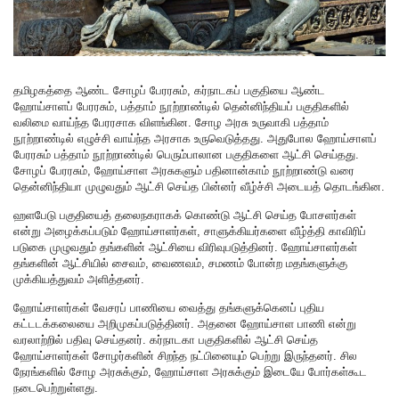
தமிழகத்தை ஆண்ட சோழப் பேரரசும், கர்நாடகப் பகுதியை ஆண்ட
ஹோய்சாளப் பேரரசும், பத்தாம் நூற்றாண்டில் தென்னிந்தியப் பகுதிகளில்
வலிமை வாய்ந்த பேரரசாக விளங்கின. சோழ அரசு உருவாகி பத்தாம்
நூற்றாண்டில் எழுச்சி வாய்ந்த அரசாக உருவெடுத்தது. அதுபோல ஹோய்சாளப்
பேரரசும் பத்தாம் நூற்றாண்டில் பெரும்பாலான பகுதிகளை ஆட்சி செய்தது.
சோழப் பேரரசும், ஹோய்சாள அரசுகளும் பதினான்காம் நூற்றாண்டு வரை
தென்னிந்தியா முழுவதும் ஆட்சி செய்த பின்னர் வீழ்ச்சி அடையத் தொடங்கின.
ஹளபேடு பகுதியைத் தலைநகராகக் கொண்டு ஆட்சி செய்த போசளர்கள்
என்று அழைக்கப்படும் ஹோய்சாளர்கள், சாளுக்கியர்களை வீழ்த்தி காவிரிப்
படுகை முழுவதும் தங்களின் ஆட்சியை விரிவுபடுத்தினர். ஹோய்சாளர்கள்
தங்களின் ஆட்சியில் சைவம், வைணவம், சமணம் போன்ற மதங்களுக்கு
முக்கியத்துவம் அளித்தனர்.
ஹோய்சாளர்கள் வேசரப் பாணியை வைத்து தங்களுக்கெனப் புதிய
கட்டடக்கலையை அறிமுகப்படுத்தினர். அதனை ஹோய்சாள பாணி என்று
வரலாற்றில் பதிவு செய்தனர். கர்நாடகா பகுதிகளில் ஆட்சி செய்த
ஹோய்சாளர்கள் சோழர்களின் சிறந்த நட்பினையும் பெற்று இருந்தனர். சில
நேரங்களில் சோழ அரசுக்கும், ஹோய்சாள அரசுக்கும் இடையே போர்கள்கூட
நடைபெற்றுள்ளது.