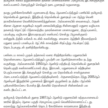
தமிழகக் கல்வி நிறுவனங்கள் தங்கள் மாணவர்களை அகழாய்வு இடங்களுக்குக்
களப்பயணம் அழைத்துச் செல்லும் நடைமுறையும் உருவானது.
நமது முன்னோர்களின் பழமையைத் தேடி ஆவணப்படுத்தும் பணியில் தமிழகத்
தொல்லியல் துறையும், இந்தியத் தொல்லியல் துறையும் பல ஆற்று வெளி
நாகரீகங்களை வெளிக்கொணர்ந்துள்ளன. அவ்வகையில் வைகையும், அதன்
கிளை ஆறான சுருளியும் சுருளி மலையிலிருந்து சின்னமனூர் மதுரை வழியாக
நகரைத் தொட்டுப் பிற்காலத்திய நகரங்களான மானாமதுரை, திருப்புவனம்,
பரமக்குடி வழியாக இராமநாதபுரம் கண்மாய் சென்று அழகன்குளம்
என்னுமிடத்தில் வங்கக் கடலில் கலக்கிறது. வைகை ஆற்றின் நீர்வளத்தால்
மதுரை நகரம் பாண்டியர் ஆட்சிக் காலத்தில் சிறப்புற்று அயல்நாட்டுத்
தொடர்புகளுடன் தனித்தோங்கியது .
பண்டைய காலம் முதல் தற்காலம் வரை சிறந்தோங்கிய மதுரையின்
தொன்மையை ஆவணப்படுத்தும் முயற்சி பல ஆண்டுகளாகவே நடந்து
வருகிறது. அவ்வகையில் 1950ஆம் ஆண்டு மத்தியத் தொல்லியல் துறையின்
தென்பகுதி கண்காணிப்பாளர் திரு. இராமன், மதுரையைச் சுற்றியுள்ள
பெரும்பாலான இடங்களுக்குச் சென்று பல தொல்லியல் சான்றுகளை
அடையாளப்படுத்தி ஆவணப்படுத்தியுள்ளார். அதனைத்தொடர்ந்து 2005ஆம்
ஆண்டின் இறுதியில் முனைவர் இராஜன் குழுவினர் நடத்திய ஆய்வில்
புலிமான்கோம்பை போன்ற இடங்களில் தொன்மைச் சின்னங்கள் பல
கண்டறியப்பட்டன.
தமிழகத் தொல்லியல் துறை 1987ஆம் ஆண்டு மதுரையின் உத்தமபாளையம்
ஊரில் இரும்பு ஆலை பகுதி அகழாய்வு மூலம் வெளிக்கொணரப்பட்டது.
வரலாற்று ஆய்வாளர்களின் தொடர் கோரிக்கை காரணமாக இந்தியத்