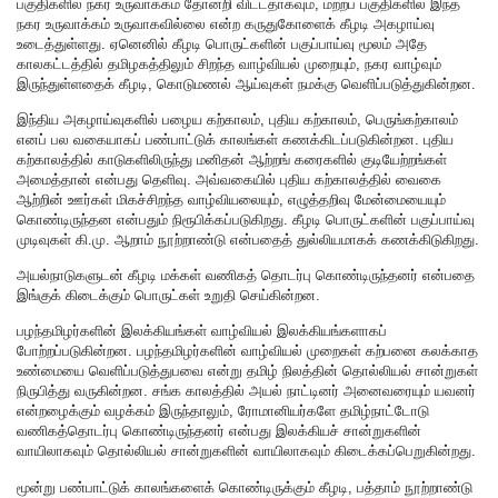
பகுதிகளில் நகர உருவாக்கம் தோன்றி விட்டதாகவும், மற்றப் பகுதிகளில் இந்த
நகர உருவாக்கம் உருவாகவில்லை என்ற கருதுகோளைக் கீழடி அகழாய்வு
உடைத்துள்ளது. ஏனெனில் கீழடி பொருட்களின் பகுப்பாய்வு மூலம் அதே
காலகட்டத்தில் தமிழகத்திலும் சிறந்த வாழ்வியல் முறையும், நகர வாழ்வும்
இருந்துள்ளதைக் கீழடி, கொடுமணல் ஆய்வுகள் நமக்கு வெளிப்படுத்துகின்றன.
இந்திய அகழாய்வுகளில் பழைய கற்காலம், புதிய கற்காலம், பெருங்கற்காலம்
எனப் பல வகையாகப் பண்பாட்டுக் காலங்கள் கணக்கிடப்படுகின்றன. புதிய
கற்காலத்தில் காடுகளிலிருந்து மனிதன் ஆற்றங் கரைகளில் குடியேற்றங்கள்
அமைத்தான் என்பது தெளிவு. அவ்வகையில் புதிய கற்காலத்தில் வைகை
ஆற்றின் ஊர்கள் மிகச்சிறந்த வாழ்வியலையும், எழுத்தறிவு மேன்மையையும்
கொண்டிருந்தன என்பதும் நிரூபிக்கப்படுகிறது. கீழடி பொருட்களின் பகுப்பாய்வு
முடிவுகள் கி.மு. ஆறாம் நூற்றாண்டு என்பதைத் துல்லியமாகக் கணக்கிடுகிறது.
அயல்நாடுகளுடன் கீழடி மக்கள் வணிகத் தொடர்பு கொண்டிருந்தனர் என்பதை
இங்குக் கிடைக்கும் பொருட்கள் உறுதி செய்கின்றன.
பழந்தமிழர்களின் இலக்கியங்கள் வாழ்வியல் இலக்கியங்களாகப்
போற்றப்படுகின்றன. பழந்தமிழர்களின் வாழ்வியல் முறைகள் கற்பனை கலக்காத
உண்மையை வெளிப்படுத்துபவை என்று தமிழ் நிலத்தின் தொல்லியல் சான்றுகள்
நிருபித்து வருகின்றன. சங்க காலத்தில் அயல் நாட்டினர் அனைவரையும் யவனர்
என்றழைக்கும் வழக்கம் இருந்தாலும், ரோமானியர்களே தமிழ்நாட்டோடு
வணிகத்தொடர்பு கொண்டிருந்தனர் என்பது இலக்கியச் சான்றுகளின்
வாயிலாகவும் தொல்லியல் சான்றுகளின் வாயிலாகவும் கிடைக்கப்பெறுகின்றது.
மூன்று பண்பாட்டுக் காலங்களைக் கொண்டிருக்கும் கீழடி, பத்தாம் நூற்றாண்டு