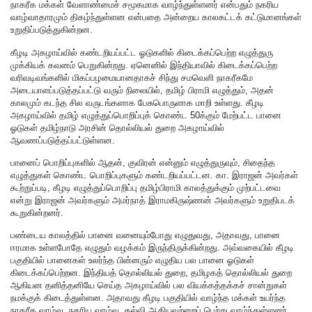
நாகரீக மக்கள் வேளாண்மைச் சமூகமாக வாழ்ந்துள்ளனர் என்பதும் நகரிய
வாழ்வாதாரமும் திகழ்ந்துள்ளன என்பதை அன்றைய காலகட்டக் கட்டுமானங்கள்
உறுதிப்படுத்துகின்றன.
கீழடி அகழாய்வில் கண்டறியப்பட்ட ஓடுகளில் கிடைக்கப்பெற்ற எழுத்துரு
முக்கியக் கவனம் பெறுகின்றது. ஏனெனில் இந்தியாவில் கிடைக்கப்பெற்ற
வரிவடிவங்களில் மிகப்பழமையானதாகச் சிந்து சமவெளி நாகரீகமே
அடையாளப்படுத்தப்பட்டு வரும் நிலையில், தமிழ் பிராமி எழுத்தும், அதன்
காலமும் கடந்த சில வருடங்களாக பேசுபொருளாக மாறி உள்ளது. கீழடி
அகழாய்வில் தமிழ் எழுத்துப்பொறிப்புக் கொண்ட 50க்கும் மேற்பட்ட பானை
ஓடுகள் தமிழ்நாடு அரசின் தொல்லியல் துறை அகழாய்வில்
ஆவணப்படுத்தப்பட்டுள்ளன.
பானைப் பொறிப்புகளில் ஆதன், குவிரன் என்னும் எழுத்துருவும், சிதைந்த
எழுத்துகள் கொண்ட பொறிப்புகளும் கண்டறியப்பட்டன. கா. இராஜன் அவர்கள்
கூற்றுப்படி, கீழடி எழுத்துப்பொறிப்பு தமிழ்பிராமி காலத்துக்கும் முற்பட்டவை
என்று இராஜன் அவர்களும் அமர்நாத் இராமகிருஷ்ணன் அவர்களும் உறுதிபடக்
கூறுகின்றனர்.
பண்டைய காலத்தில் பானை வனையும்போது எழுதுவது, அதாவது, பானை
ஈரமாக உள்ளபோதே எழுதும் வழக்கம் இருந்திருக்கின்றது. அவ்வகையில் கீழடி
பகுதியில் பானைகள் உலர்ந்த பின்னரும் எழுதிய பல பானை ஓடுகள்
கிடைக்கப்பெற்றன. இந்தியத் தொல்லியல் துறை, தமிழகத் தொல்லியல் துறை
ஆகியன தனித்தனியே செய்த அகழாய்வில் பல வியக்கத்தக்கச் சான்றுகள்
நமக்குக் கிடைத்துள்ளன. அதாவது கீழடி பகுதியில் வாழ்ந்த மக்கள் உயர்ந்த
நாகரீக வாழ்வு, நகரிய வாழ்வு, கல்வி ஆகியவற்றைப் பெற்று வாழ்ந்துள்ளனர்