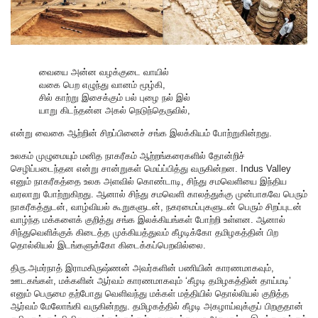
வையை அன்ன வழக்குடை வாயில்
வகை பெற எழுந்து வானம் மூழ்கி,
சில் காற்று இசைக்கும் பல் புழை நல் இல்
யாறு கிடந்தன்ன அகல் நெடுந்தெருவில்,
என்று வைகை ஆற்றின் சிறப்பினைச் சங்க இலக்கியம் போற்றுகின்றது.
உலகம் முழுமையும் மனித நாகரீகம் ஆற்றங்கரைகளில் தோன்றிச்
செழிப்படைந்தன என்று சான்றுகள் மெய்ப்பித்து வருகின்றன. Indus Valley
எனும் நாகரீகத்தை உலக அளவில் கொண்டாடி, சிந்து சமவெளியை இந்திய
வரலாறு போற்றுகிறது. ஆனால் சிந்து சமவெளி காலத்துக்கு முன்பாகவே பெரும்
நாகரீகத்துடன், வாழ்வியல் கூறுகளுடன், நகரமைப்புகளுடன் பெரும் சிறப்புடன்
வாழ்ந்த மக்களைக் குறித்து சங்க இலக்கியங்கள் போற்றி உள்ளன. ஆனால்
சிந்துவெளிக்குக் கிடைத்த முக்கியத்துவம் கீழடிக்கோ தமிழகத்தின் பிற
தொல்லியல் இடங்களுக்கோ கிடைக்கப்பெறவில்லை.
திரு.அமர்நாத் இராமகிருஷ்ணன் அவர்களின் பணியின் காரணமாகவும்,
ஊடகங்கள், மக்களின் ஆர்வம் காரணமாகவும் ‘கீழடி தமிழகத்தின் தாய்மடி’
எனும் பெருமை தற்போது வெளிவந்து மக்கள் மத்தியில் தொல்லியல் குறித்த
ஆர்வம் மேலோங்கி வருகின்றது. தமிழகத்தில் கீழடி அகழாய்வுக்குப் பிறகுதான்