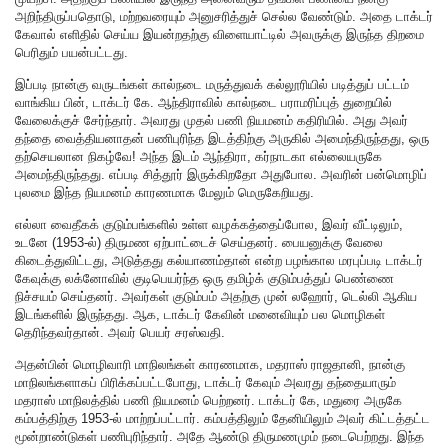
அறிந்திருப்பதொடு, மற்றவரையும் அனுசரித்துச் செல்ல வேண்டும். அதை டாக்டர்
கேவால் எளிதில் செய்ய இயன்றதற்கு விளையாட்டில் அவருக்கு இருந்த திறமை
பெரிதும் பயன்பட்டது.
இப்படி நான்கு வருடங்கள் கால்நடை மருத்துவக் கல்லூரியில் படித்துப் பட்டம்
வாங்கிய பின், டாக்டர் கே. ஆந்திராவில் கால்நடை பராமரிப்புத் துறையில்
வேலைக்குச் சேர்ந்தார். அவரது முதல் பணி நியமனம் கதிரியில். அது அவர்
தந்தை வைத்தியனாதன் பணிபுரிந்த இடத்திற்கு அருகில் அமைந்திருந்தது, ஒரு
தற்செயலான நிகழ்வே! அந்த இடம் ஆந்திரா, கர்நாடகா எல்லையருகே
அமைந்திருந்தது. எப்படி சித்தூர் இருக்கிறதோ அதுபோல. அவரின் பன்மொழிப்
புலமை இந்த நியமனம் காரணமாக மேலும் மெருகேறியது.
எல்லா வைதீகக் குடும்பங்களில் உள்ள வழக்கத்தைப்போல, இவர் வீட்டிலும்,
உடனே (1953-ல்) திருமண ஏற்பாட்டைச் செய்தனர். பையனுக்கு வேலை
கிடைத்துவிட்டது, அடுத்தது கல்யாணம்தான் என்ற பழங்கால மரபுப்படி டாக்டர்
கேவுக்கு லக்னோவில் குடிபெயர்ந்த ஒரு தமிழ்க் குடும்பத்துப் பெண்ணை
நிச்சயம் செய்தனர். அவர்கள் குடும்பம் அதற்கு முன் லஹோர், டெல்லி ஆகிய
இடங்களில் இருந்தது. ஆக, டாக்டர் கேவின் மனைவியும் பல மொழிகள்
தெரிந்தவர்தான். அவர் பெயர் சரஸ்வதி.
அதன்பின் மொழிவாரி மாநிலங்கள் காரணமாக, மதராஸ் ராஜதானி, நான்கு
மாநிலங்களாகப் பிரிக்கப்பட்டபோது, டாக்டர் கேவும் அவரது தந்தையாரும்
மதராஸ் மாநிலத்தில் பணி நியமனம் பெற்றனர். டாக்டர் கே, மதுரை அருகே
கம்பத்திற்கு 1953-ல் மாற்றப்பட்டார். கம்பத்திலும் தேனியிலும் அவர் கிட்டத்தட்ட
மூன்றாண்டுகள் பணிபுரிந்தார். அதே ஆண்டு திருமணமும் நடைபெற்றது. இந்த