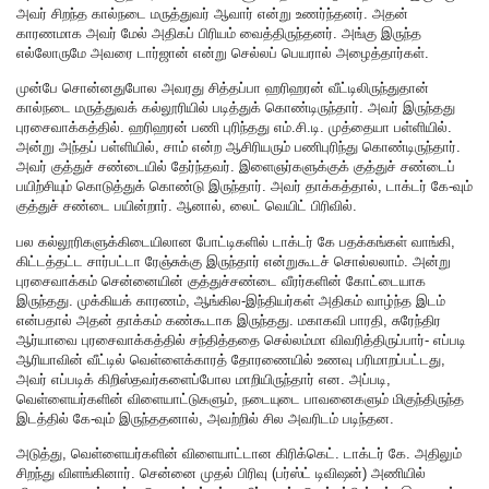
அவர் சிறந்த கால்நடை மருத்துவர் ஆவார் என்று உணர்ந்தனர். அதன்
காரணமாக அவர் மேல் அதிகப் பிரியம் வைத்திருந்தனர். அங்கு இருந்த
எல்லோருமே அவரை டார்ஜான் என்று செல்லப் பெயரால் அழைத்தார்கள்.
முன்பே சொன்னதுபோல அவரது சித்தப்பா ஹரிஹரன் வீட்டிலிருந்துதான்
கால்நடை மருத்துவக் கல்லூரியில் படித்துக் கொண்டிருந்தார். அவர் இருந்தது
புரசைவாக்கத்தில். ஹரிஹரன் பணி புரிந்தது எம்.சி.டி. முத்தையா பள்ளியில்.
அன்று அந்தப் பள்ளியில், சாம் என்ற ஆசிரியரும் பணிபுரிந்து கொண்டிருந்தார்.
அவர் குத்துச் சண்டையில் தேர்ந்தவர். இளைஞர்களுக்குக் குத்துச் சண்டைப்
பயிற்சியும் கொடுத்துக் கொண்டு இருந்தார். அவர் தாக்கத்தால், டாக்டர் கே-வும்
குத்துச் சண்டை பயின்றார். ஆனால், லைட் வெயிட் பிரிவில்.
பல கல்லூரிகளுக்கிடையிலான போட்டிகளில் டாக்டர் கே பதக்கங்கள் வாங்கி,
கிட்டத்தட்ட சார்பட்டா ரேஞ்சுக்கு இருந்தார் என்றுகூடச் சொல்லலாம். அன்று
புரசைவாக்கம் சென்னையின் குத்துச்சண்டை வீரர்களின் கோட்டையாக
இருந்தது. முக்கியக் காரணம், ஆங்கில-இந்தியர்கள் அதிகம் வாழ்ந்த இடம்
என்பதால் அதன் தாக்கம் கண்கூடாக இருந்தது. மகாகவி பாரதி, சுரேந்திர
ஆர்யாவை புரசைவாக்கத்தில் சந்தித்ததை செல்லம்மா விவரித்திருப்பார்- எப்படி
ஆரியாவின் வீட்டில் வெள்ளைக்காரத் தோரணையில் உணவு பரிமாறப்பட்டது,
அவர் எப்படிக் கிறிஸ்தவர்களைப்போல மாறியிருந்தார் என. அப்படி,
வெள்ளையர்களின் விளையாட்டுகளும், நடையுடை பாவனைகளும் மிகுந்திருந்த
இடத்தில் கே-வும் இருந்ததனால், அவற்றில் சில அவரிடம் படிந்தன.
அடுத்து, வெள்ளையர்களின் விளையாட்டான கிரிக்கெட். டாக்டர் கே. அதிலும்
சிறந்து விளங்கினார். சென்னை முதல் பிரிவு (பர்ஸ்ட் டிவிஷன்) அணியில்