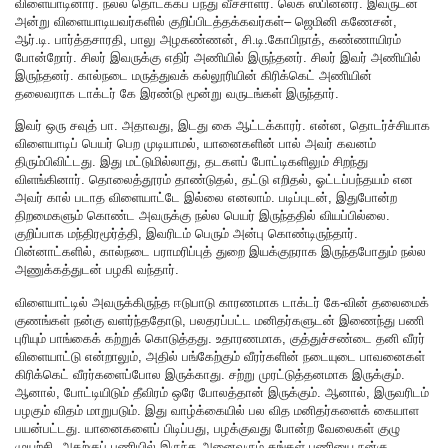
விளையாடினார். நல்ல தொடக்கப் பந்து வீச்சாளர். லெக் ஸ்பின்னர். இவருடன்
அன்று விளையாடியவர்களில் குறிப்பிடத்தக்கவர்கள்– ஜெமினி கணேசன்,
ஆர்.டி. பார்த்தசாரதி, பாலு அழகண்ணன், சி.டி.கோபிநாத், கண்ணாயிரம்
போன்றோர். சிலர் இவருக்கு எதிர் அணியில் இருந்தனர். சிலர் இவர் அணியில்
இருந்தனர். கால்நடை மருத்துவக் கல்லூரியின் கிரிக்கெட் அணியின்
தலைவராக டாக்டர் கே இரண்டு மூன்று வருடங்கள் இருந்தார்.
இவர் ஒரு சவுத் பா. அதாவது, இடது கை ஆட்டக்காரர். என்ன, தொடர்ச்சியாக
விளையாடிப் பெயர் பெற முடியாமல், யானைகளின் பால் அவர் கவனம்
திரும்பிவிட்டது. இது மட்டுமில்லாது, தடகளப் போட்டிகளிலும் சிறந்து
விளங்கினார். தொலைத்தூரம் தாண்டுதல், தட்டு எறிதல், ஓட்டப்பந்தயம் என
அவர் கால் படாத விளையாட்டே இல்லை எனலாம். படிப்புடன், இதுபோன்ற
திறமைகளும் கொண்ட அவருக்கு நல்ல பெயர் இருந்ததில் வியப்பில்லை.
குறிப்பாக மந்திரமூர்த்தி, இவரிடம் பெரும் அன்பு கொண்டிருந்தார்.
பின்னாட்களில், கால்நடை பராமரிப்புத் துறை இயக்குநராக இருந்தபோதும் நல்ல
அணுக்கத்துடன் பழகி வந்தார்.
விளையாட்டில் அவருக்கிருந்த ஈடுபாடு காரணமாக டாக்டர் கே-வின் தலைமைக்
குணங்கள் நன்கு வளர்ந்ததோடு, பலதரப்பட்ட மனிதர்களுடன் இணைந்து பணி
புரியும் பாங்கைக் கற்றுக் கொடுத்தது. உதாரணமாக, குத்துச்சண்டை தனி வீரர்
விளையாட்டு என்றாலும், அதில் பங்கேற்கும் வீரர்களின் நடையுடை பாவனைகள்
கிரிக்கெட் வீரர்களைப்போல இருக்காது. சற்று முரட்டுத்தனமாக இருக்கும்.
ஆனால், போட்டியிடும் தீவிரம் ஒரே போலத்தான் இருக்கும். ஆனால், இருவரிடம்
பழகும் விதம் மாறுபடும். இது வாழ்க்கையில் பல வித மனிதர்களைக் கையாள
பயன்பட்டது. யானைகளைப் பிடிப்பது, பழக்குவது போன்ற வேலைகள் குழு
முயற்சி. அதற்குப் பணியில் இருந்த அனைவரும் தங்கள் பணியை நன்கு