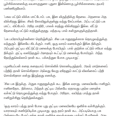
பூச்சிக்காளைக்கு வயசாகுதுனா புதுசா இன்னொரு பூச்சிக்காளைய தயார்
பண்ணிருவோம்.
‘பசுவ மட்டும் விக்க மாட்டோம். பசு, இன விருத்திக்கு தேவை. அதனால அத
விக்கிறது இல்ல. சிலர் கோவிலுக்குன்னு வந்து கேப்பாங்க. அப்ப மட்டும் பசு
மாட்ட விப்போம். அதே மாதிரி, பாலக் கறந்து விக்கிறதும் இல்ல. வீட்டு
தேவைக்கு மட்டும் கறந்துக்குறது. மத்தபடி பால் கன்றுகளுக்குத்தான்.
‘பசு பயிராயிருச்சுன்னா தெரிஞ்சிரும். சில பசு ஈனுறதுக்காக தொழுவத்துக்கு
வந்துரும். இங்கயே கிடக்கும். ஈனி, ஒரு வாரம் வரைக்கும் இங்க நிக்கும்.
அப்புறம் குட்டிய விட்டுட்டு மலைக்கு போயிரும். பால் குடுக்க மட்டும் சரியா வந்து
நிக்கும். குட்டி வளர்ந்ததும் அதையும் கூட்டிட்டு மலைக்கு போயிரும். அந்த
நேரத்துலெல்லாம் நான் கூட பக்கத்துல போக முடியாது’.
பழனியப்பன் கதை கதையாய் சொல்லிக் கொண்டிருந்தார். அவர் மாடுகளைப்
பற்றித் தான் சொல்கிறாரா அல்லது வேறு ஏதேனும் காட்டு விலங்கைப் பற்றி
சொல்கிறாரா என்று இருந்தது எனக்கு.
‘சில பசு இருக்கு. அதுக ஈனுறதுக்குக் கூட இங்க வராது. மலையிலயே ஈனிறும்.
ஈனினதோட நிக்காம, அந்தக் குட்டிய அங்கயே ஏதாவது புதர்ல மறைச்சு
வச்சுட்டு தொழுவத்துக்கு வந்து போகும். அதோட வயித்த பாத்து தான்
ஈனிறுச்சினு தெரிஞ்சுக்கனும்.
‘ஒரு வாரம் பத்து நாள் போல புது குட்டிய மலையிலயே ஒளிச்சு வச்சிருக்கும்.
யாராலயும் கண்டுபிடிக்க முடியாது. ஒரு தரம் நான் கூட அப்படியொரு பசு
பின்னாடியே போய் எங்க தான் ஒளிச்சு வைக்குதுனு பாக்கப் போனேன். அது,