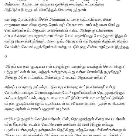
அத்தனை பேரும், பசு குட்டியை ஒளித்து வைக்கும் சம்பவத்தை
அதிஆச்சரியத்துடன் விவரித்துக் கொண்டிருந்தனர்.
எனக்கு ஆரம்பத்தில் இதில் அவ்வளவாய் மனசு ஒட்டவில்லை. மிகச்
சாதாரணமான விஷயத்தை ரொம்பவும் பிரம்மாண்டமாய் கற்பனை செய்து
கொள்கிறார்கள். அதுவும், மனிதர்களின் எளிய அறிவுக்கு விளங்காத
சம்பவங்களை மாயாஜாலக் காட்சிகள் போல வர்ணிப்பது போலத்தான் இதுவும்
என்று நினைத்திருந்தேன். ஆனாலும், அதை ஏன் எல்லோரும் திரும்பத் திரும்ப
சொல்லிக் கொண்டிருக்கிறார்கள் என்று மட்டும் ஒரு சின்ன சந்தேகம் இருந்தது.
0
‘அந்தப் பசு தன் குட்டியை ஏன் புதருக்குள் மறைத்து வைத்துக் கொள்கிறது?
பத்து நாட்கள் போல, அந்தக் கன்றுக்கு அது என்ன சொல்லித் தருகிறது?
அல்லது அந்த நாட்களில் அக்கன்று அடையும் அனுபவம் என்ன?’
அந்தப் பசு தனது குட்டிக்கு, ‘நீயொரு விலங்கு; காட்டு விலங்கு!’ என்று
சொல்லிக் காட்டிக் கொண்டிருக்கலாமோ? பழனியப்பனின் தொழுவத்திற்குக்
கூட்டி வந்துவிட்டால், அது உடனடியாக வீட்டுப்பிராணியாக மாற்றப்பட்டுவிடும்.
எந்தக் குட்டியென்றாலும், பழனியப்பன் மாதிரியானவர்கள், முதல் காரியமாக
அதை அள்ளி அணைப்பதுதான் வழக்கம்.
மார்போடு தழுவிக் கொஞ்சுவார்கள். பின், தொழுவத்துள் சிறை வைப்பார்கள்.
எந்த இடத்தில் தடவிக் கொடுத்தால் மாடுகள் கிறங்கி நிற்கும் என்பது
பழனியப்பன்களுக்கு நன்றாகவே தெரிகிறது. எந்தவொரு பச்சிளங்கன்றையும்
அப்படி ஒரு கிறக்கத்தில் ஆழ்த்துவது தான் அவர்களது முதல் சாமர்த்தியம்.