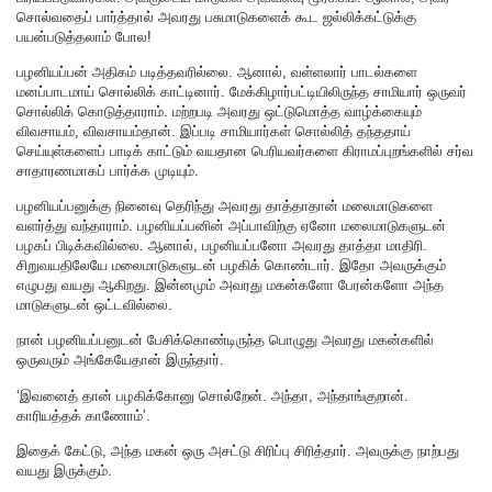
சொல்வதைப் பார்த்தால் அவரது பசுமாடுகளைக் கூட ஜல்லிக்கட்டுக்கு
பயன்படுத்தலாம் போல!
பழனியப்பன் அதிகம் படித்தவரில்லை. ஆனால், வள்ளலார் பாடல்களை
மனப்பாடமாய் சொல்லிக் காட்டினார். மேக்கிழார்பட்டியிலிருந்த சாமியார் ஒருவர்
சொல்லிக் கொடுத்தாராம். மற்றபடி அவரது ஒட்டுமொத்த வாழ்க்கையும்
விவசாயம், விவசாயம்தான். இப்படி சாமியார்கள் சொல்லித் தந்ததாய்
செய்யுள்களைப் பாடிக் காட்டும் வயதான பெரியவர்களை கிராமப்புறங்களில் சர்வ
சாதாரணமாகப் பார்க்க முடியும்.
பழனியப்பனுக்கு நினைவு தெரிந்து அவரது தாத்தாதான் மலைமாடுகளை
வளர்த்து வந்தாராம். பழனியப்பனின் அப்பாவிற்கு ஏனோ மலைமாடுகளுடன்
பழகப் பிடிக்கவில்லை. ஆனால், பழனியப்பனோ அவரது தாத்தா மாதிரி.
சிறுவயதிலேயே மலைமாடுகளுடன் பழகிக் கொண்டார். இதோ அவருக்கும்
எழுபது வயது ஆகிறது. இன்னமும் அவரது மகன்களோ பேரன்களோ அந்த
மாடுகளுடன் ஒட்டவில்லை.
நான் பழனியப்பனுடன் பேசிக்கொண்டிருந்த பொழுது அவரது மகன்களில்
ஒருவரும் அங்கேயேதான் இருந்தார்.
‘இவனைத் தான் பழகிக்கோனு சொல்றேன். அந்தா, அந்தாங்குறான்.
காரியத்தக் காணோம்’.
இதைக் கேட்டு, அந்த மகன் ஒரு அசட்டு சிரிப்பு சிரித்தார். அவருக்கு நாற்பது
வயது இருக்கும்.