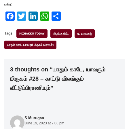
பகிர:
F
T
Li
W
S
a
wi
n
h
h
c
tt
k
at
ar
Tags:
KIZHAKKU TODAY
கிழக்கு டுடே
டி. தருமராஜ்
e
er
e
s
e
யாதும் காடே யாவரும் மிருகம் (தொடர்)
b
dI
A
o
n
p
3 thoughts on “யாதும் காடே, யாவரும்
o
p
மிருகம் #28 – காட்டு விலங்கும்
k
வீட்டுப்பிராணியும்”
S Murugan
June 19, 2023 at 7:06 pm