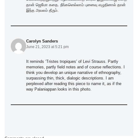
தான் ஜெமோ கதை. நீங்களெல்லாம் புனைவு எழுதினால் தான்
இந்த அவலம் தீரும்.
Carolyn Sanders
June 21, 2023 at 5:21 pm
It reminds ‘Tristes tropiques’ of Levi Strauss. Partly
memories, partly field notes and of course reflections. I
think you develop an unique narrative of ethnography,
surpassing thin, thick, dialogic descriptions. I am
perplexed after reading this piece to name it, as if the
way Palaniappan looks in this photo.