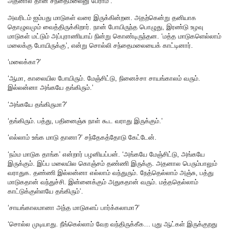
அதனால தான் சந்தைமலைனு பேராம்’.
அவரிடம் ஐம்பது மாடுகள் வரை இருக்கின்றன. அதற்கென்று தனியாக
தொழுவமும் வைத்திருக்கிறார். நான் போயிருந்த பொழுது, இரண்டு உழவு
மாடுகள் மட்டும் அப்புராணியாய் நின்று கொண்டிருந்தன. ‘மத்த மாடுகளெல்லாம்
மலைக்கு போயிருக்கு’, என்று சொல்லி சந்தைமலையைக் காட்டினார்.
‘மலைக்கா?’
‘ஆமா, காலையில போயிரும். மேஞ்சிட்டு, நினைச்சா சாயங்காலம் வரும்.
இல்லன்னா அங்கயே தங்கிரும்.’
‘அங்கயே தங்கிருமா?’
‘தங்கிரும். பத்து, பதினைஞ்சு நாள் கூட வராது இருக்கும்.’
‘எல்லாம் உங்க மாடு தானா?’ சந்தேகத்தோடு கேட்டேன்.
‘நம்ம மாடுக தாங்க’ என்றார் பழனியப்பன். ‘அங்கயே மேஞ்சிட்டு, அங்கயே
இருக்கும். இப்ப மலையில கொஞ்சம் தண்ணி இருக்கு. அதனால பெரும்பாலும்
வராதுக. தண்ணி இல்லன்னா எல்லாம் வந்துரும். நேத்தெல்லாம் அஞ்சு, பத்து
மாடுகதான் வந்துச்சி. இன்னைக்கும் அதுகதான் வரும். மத்ததெல்லாம்
காட்டுக்குள்ளயே தங்கிரும்’.
‘சாயங்காலமானா அந்த மாடுகளப் பார்க்கலாமா?’
‘சொல்ல முடியாது. நீங்கெல்லாம் வேற வந்திருக்கீக… புது ஆட்கள் இருக்குறது