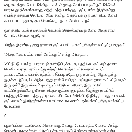
ஒரு இடத்துல போய் நிக்கிது. நான் அதுக்கு தெரியாம ஒளிஞ்சி நிக்கேன்.
யாராவது நிக்காங்களானு சுத்திமுத்தி பாக்குது. குட்டி எங்க இருக்கும்னு
எனக்கு சுத்தமா தெரியல. அப்ப திடீர்னு அந்தப் பசு ஒரு புதர் கிட்ட போயி
ஃப்ப்ப்ர்ர்ர்…ருனு சத்தம் கொடுக்கு. குட்டி வெளிய வருதே!’
ஒரு திகில் படக் கதையைக் கேட்டுக் கொண்டிருப்பது போல அதை நான்
கேட்டுக் கொண்டிருந்தேன்.
‘பிறந்து இரண்டு மூணு நாளான குட்டிய எப்படி காட்டுக்குள்ள விட்டுட்டு வருது?’
‘அதை நீங்க பசுட்ட தான் கேக்கனும்’ என்று சிரித்தார்.
‘விட்டுட்டு வருதே. யாராலயும் கண்டுபிடிக்க முடியறதில்ல. குட்டியும் தானா
வெளிய வராது. தாய் வந்து சத்தம் கொடுத்தா மட்டும்தான் வரும்.
தாய்ப்பசுவோட வாசம், சத்தம்… இப்படி ஏதோ ஒரு கணக்கு அதுகளுக்கு
இருக்கு. இப்படியே அஞ்சு பத்து நாள் போயிரும். அப்புறமா தான் கூட்டிட்டு வரும்.
இது ஏன்? இது எப்படி? ஒண்ணும் தெரியல. ஆனா, இது மாதிரி
காட்டுக்குள்ளயே ஒளிச்சுக் கிடந்த குட்டிக சூட்டிப்பா இருக்குறத மட்டும்
பாத்துருக்கோம். மத்த குட்டிகளை விட வெடச்சிக்கிட்டு நிக்கும். அது காளைக்
குட்டியாவும் இருந்துச்சுன்னா கேட்கவே வேணாம், ஜல்லிக்கட்டுக்கு வாங்கிட்டு
போவாங்க.
0
பழனியப்பன் மட்டுமல்ல, அன்றைக்கு அவரது தோட்டத்தில் வேலை செய்து
கொண்டிருந்தவர்கள், அந்தப் பக்கமாய் ஆடு மேய்த்து வந்தவர்கள் என்று