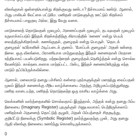
விலங்குகள் ஒன்றையொன்று கிறக்குவது உண்டா? நிச்சயமாய் உண்டு. ஆனால்,
அது பாலியல் வேட்கை மட்டுமே. மனிதன் மாடுகளுக்கு ஊட்டும் கிறக்கம்
நிச்சயமாய் பாலுறவு அல்ல; இது வேறு வகை.
மாடுகளைத் தொடுவதன் மூலமும், அணைப்பதன் மூலமும், தடவுவதன் மூலமும்
உருவாக்கப்படும் இந்தக் கிறக்கத்திற்கு கிராமத்தில் ‘சுணை’ என்று பெயர்
வைத்திருக்கிறார்கள். சுணங்குதல், குழைதல் என்று பொருள். ‘தொடக்
குழைதல்’ உயிர்களின் அடிப்படைக் குணம். ‘மோப்பக் குழைதல்’ அதன் உன்னத
நிலை. ஒரு விலங்கை, பிராணியாக மாற்றுவதற்கு இந்தச் சுணைதான் பிரதான
உத்தியாகப் பயன்படுகிறது. மற்றவற்றைக் குழைத்தல்,நெகிழ்த்தல் என்று சொல்ல
வேண்டும். கால்நடைகளாக மாற்றப்பட்ட பின்பு, இந்தச் சுணையிலிருந்து எந்த
மாடும் தப்பியிருக்கவில்லை.
ஆனால், மலைமாடு தனது பச்சிளம் கன்றை புதர்களுக்குள் மறைத்து வைப்பதன்
மூலம் இந்தச் சுணைக்கு மீறிய வாழ்க்கையை அதற்கு அறிமுகப்படுத்துகிறது.
மனித வாடையற்ற, மனிதத் தொடுதலற்ற ஒரு ரகசிய வாழ்க்கை அது.
லெக்கனின் வார்த்தைகளில் சொல்வதாய் இருந்தால், அந்தக் கன்று தனது பிம்ப
நிலையை (Imaginary Register) புதருக்குள் அனுபவமாகப் பெற்றிருக்கலாம்.
மனிதர்கள் அதனைத் தொட்டுத் தழுவி, அதன் பிம்பத்தைச் சிதறடித்து,
குறியீட்டு நிலைக்கு (Symbolic Register) நகர்த்துவதற்கு முன், அது தனது
ஆதி விலங்கு நிலையை உணர்ந்து கொண்டிருக்கலாம்.
0