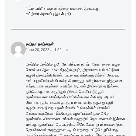
‘நம்ம மாடு’ என்ற வார்த்தை மனதை தொட்டது,
கட்டுரை அமைப்பு இயல்பு 💞
சவிதா கண்ணன்
June 20, 2023 at 1:59 pm
மீண்டும் மீண்டும் ஒரே கோரிக்கை தான். நீங்க, கதை எழுத
வேண்டிய ஆள். உங்க நேரத்தையும், திறமையையும் கட்டுரை
எழுதி வீணடிக்கிறீர்கள். புனைவுலகத்திற்கு நீங்கள் தேவை,
சார். பழனியப்பன் போன்ற கிராமத்து மனிதர்களை இத்தனை
தத்ரூபமாக வடிக்கத் தெரிந்த ஆட்கள் இன்றைக்கு இல்லை.
ஒவ்வொரு சம்பவத்திலும் நீங்கள் வெளிப்படுத்தும்
நுண்மையான செய்திகள் பிரம்மிக்க வைக்கிறது. அயலி
விமர்சனத்தில் உங்கள் தாத்தா டீ வாங்கித் தருவது பற்றி
எழுதியதை நிறைய நண்பர்களிடம் சொல்லிச் சொல்லி
அங்கலாய்த்தேன். இப்போது, பழனியப்பனிலும் அதே
நுண்ணிய விவரணை. உங்கள் எழுத்தில் ஜோடனைகள் இல்லை
என்பது முக்கியம். ஆரம்பத்தில் இதே போன்று உற்சாகமளித்த
ஜெயமோகன் எழுத்துகள் ஆடம்பரத்தை மட்டுமே இப்போது
வெளிப்படுத்துகிறது. ஆலையில்லாத ஊரில் இலுப்பைப்பூ கதை