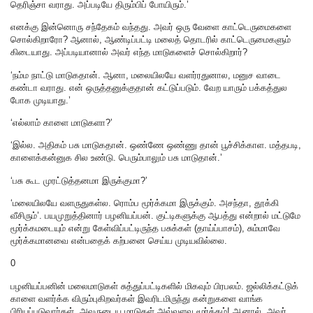
தெரிஞ்சா வராது. அப்படியே திரும்பிப் போயிரும்.’
எனக்கு இன்னொரு சந்தேகம் வந்தது. அவர் ஒரு வேளை காட்டெருமைகளை
சொல்கிறாரோ? ஆனால், ஆண்டிப்பட்டி மலைத் தொடரில் காட்டெருமைகளும்
கிடையாது. அப்படியானால் அவர் எந்த மாடுகளைச் சொல்கிறார்?
‘நம்ம நாட்டு மாடுகதான். ஆனா, மலையிலயே வளர்ரதுனால, மனுச வாடை
கண்டா வராது. என் ஒருத்தனுக்குதான் கட்டுப்படும். வேற யாரும் பக்கத்துல
போக முடியாது.’
‘எல்லாம் காளை மாடுகளா?’
‘இல்ல. அதிகம் பசு மாடுகதான். ஒண்ணே ஒண்ணு தான் பூச்சிக்காள. மத்தபடி,
காளைக்கன்னுக சில உண்டு. பெரும்பாலும் பசு மாடுதான்.’
‘பசு கூட முரட்டுத்தனமா இருக்குமா?’
‘மலையிலயே வளருதுகள்ல. ரொம்ப மூர்க்கமா இருக்கும். அசந்தா, தூக்கி
வீசிரும்’. பயமுறுத்தினார் பழனியப்பன். குட்டிகளுக்கு ஆபத்து என்றால் மட்டுமே
மூர்க்கமடையும் என்று கேள்விப்பட்டிருந்த பசுக்கள் (தாய்ப்பாசம்), சும்மாவே
மூர்க்கமானவை என்பதைக் கற்பனை செய்ய முடியவில்லை.
0
பழனியப்பனின் மலைமாடுகள் சுத்துப்பட்டிகளில் மிகவும் பிரபலம். ஜல்லிக்கட்டுக்
காளை வளர்க்க விரும்புகிறவர்கள் இவரிடமிருந்து கன்றுகளை வாங்க
பிரியப்படுவார்கள். அவருடைய மாடுகள் அவ்வளவு மூர்க்கம்! ஆனால், அவர்