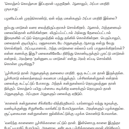
‘கொஞ்சம் கொஞ்சமா இப்பதான் பழகுறேன். ஆனாலும், அப்பா மாதிரி
முடியாது’.
பழனியப்பன் முதற்கொண்டு, ஏன் எந்த மகன்களும் அப்பா மாதிரி இல்லை?
ஐம்பது மாடுகள் வரை வைத்திருப்பதாகச் சொல்கிறார். ஆனால், அத்தனையும்
மலையில்தான் வசிக்கின்றன. விருப்பப்பட்டால் அல்லது தேவைப்பட்டால்
இரவுகளில் மட்டும் தொழுவத்தில் வந்து தங்கிக் கொள்கின்றன. பெரும்பாலும்,
மலைதான் குடியிருப்பு. மனுசவாடையே அதுகளுக்கு ஆகாது என்று வேறு
சொல்கிறார். அப்படியானால், அந்த மாடுகளை எல்லாம் யார் பாதுகாக்கிறார்கள்?
என்ன கணக்கு இது? மலைகளிலேயே திரிந்து கொண்டிருக்கும் முரட்டு மாடுகள்
என்றால், அவற்றை ‘தன்னுடைய மாடுகள்’ என்று அவர் எப்படி சொல்லிக்
கொள்ள முடிகிறது?
‘பூச்சிமாடு தான் அதுகளுக்கு தலைமை மாதிரி. ஒரு கூட்டமா தான் இருக்குங்க.
பூச்சிமாடு எல்லாத்தையும் கவனமா பாத்துக்கும். பச்சிளங்கன்றுகள் என்றால்
மலைக்கு கூட்டிட்டுப் போகாது. அந்தக் கன்றுகள்லாம் தொழுவத்துல தான்
நிக்கும். கொஞ்சம் பயிறு பச்சைய கடிக்கிற வரைக்கும் தொழுவம் தான்
அதுகளுக்கு. அப்புறமா அதுகளும் மலைக்கு ஏறிடும்.
‘காளைக் கன்றுகளை சீக்கிரமே வித்திருவோம். யார்னாலும் வந்து உழவுக்கு,
வண்டிக்குன்னு சிறுசிலயே வாங்கிட்டு போயிருவாங்க. அவுங்களும் பழக்கனும்ல.
சூட்டிகையான கன்றுகன்னா ஜல்லிக்கட்டுக்கு பழக்க கொண்டு போவாங்க.
‘வளர்ந்த காளைனா பூச்சிக்காளை மட்டும் தான். இன்னொரு காளை இருந்தா
போட்டியாகிப் போயிரும். அதனால, ஒரே ஒரு பூச்சிக்காளையதான் விடுவோம்.