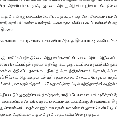
ய அவசியம் உங்களுக்கு இல்லை; அதை, அறிவியல்பூர்வமாகவே நீங்கள் ஏ
ந்த அளவிற்கு படைப்பில் வெளிப்பட முடியும் என்ற கேள்வியையும் நாம் கேட
 ‘சாதி அரசியல்’ உண்மை என்றால், அதை உருவாக்கிய படைப்பாளிகளின் அர
் இல்லை.
தைக் காரணம் காட்டி, கமலஹாசனையோ அல்லது இளையராஜாவையோ ‘சாதிவெ
 தீர்மானிக்கப்படுவதில்லை; அனுபவங்களைப் பேசுபவை அல்ல; அறிவைப் ப
ு நிலைப்பாட்டில் உறுதியாக நின்று கூட ஒரு படைப்பை உருவாக்கியிருக்
ுக் கடத்தி விட்டதாகக் கூட திருப்தி அடைந்திருக்கலாம். ஆனால், அப்ப
ும் இல்லை. அது கதையாடல் என்ற தன்மையை அடையும் போது, யாராலும் த
ம் காடே, யாவரும் மிருகம் – 17வது கட்டுரை, ‘அயோத்திதாசரின் அதீதக
ப்படும் இத்தற்செயல் நிகழ்வுகள், சாதிப் பெருமையை விமர்சிக்கும் 
க்கக்கூடும். ஏனெனில், எந்தப் படைப்பும் படைப்பாளிக்கு விசுவாசமாக 
ன்று கொண்டிருப்பதைக் காணும் கலைஞன், மாமன்னன் இசை வெளியீட்டு 
டிக்கை மேற்கொண்டாலும் அது அபத்தமாகவே சென்று முடியும்.