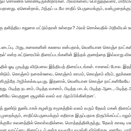
றும் சொல்லிக் கொண்டிருக்கிறார்கள். அவர்களைப் பொறுத்தவரை, மாரியின்
வறானது. ஏனென்றால், அந்தப் படமே சாதிப் பெருமைக்கும், வன்முறைக்கும்
ற்கு தலித்திய சலுகை மட்டும்தான் உள்ளதா? அவர் சொல்வதில் அறிவியல்
 படைப்பு. அது, கலைகளின் கலவை என்பதால், வெளியான கொஞ்ச நாட்கள
 என்ற கட்டுரையில் திரைப்படங்களின் இந்தக் குணத்தை இவ்வாறு விளக
ல் ஓடி முடித்து விடுபவை இந்தியத் திரைப்படங்கள். ஈசலைப் போல. இத
டும். கொஞ்சம் நகைச்சுவை, கொஞ்சம் காமம், கொஞ்சம் வீரம், தூக்க
்ளிருந்தே அழிக்கக்கூடியது. இதனால், வெளியான கொஞ்ச நாட்களிலேயே ஒ
. பிடித்த நடனம், பிடித்த வசனம், பிடித்த பாடல், பிடித்த ஆடை, பிடித
்தனியே வெகுஜன சூழலில் வலம் வர ஆரம்பிக்கின்றன’.
டித் துண்டு துண்டாகக் கழன்று சமூகத்தில் வலம் வரும் தேவர் மகன் திர
றைக்கும், சாதிப்பெருமைக்கும் எதிராக இருப்பதாக நிரூபிக்கப்பட்டாலும்,
்குமே கவனத்தில் கொள்வதில்லை. மொத்தத்திலிருந்து, ‘தேவர் காலடி ம
ற்கான வாய்ப்பை திரைப்படம் என்ற வடிவமே வழங்கி விடுகிறது. எனவே, மார