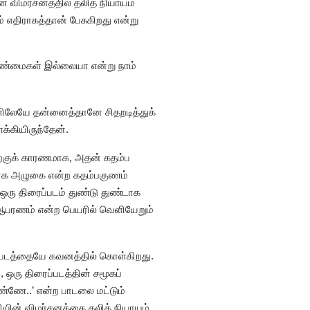
 விமர்சனத்தில் தலித் நியாயம்
 எதிராகத்தான் பேசுகிறது என்று
 உண்மைகள் இல்லையா என்று நாம்
ிலேயே தன்னைத்தானே சிதறடித்துக்
்கியிருந்தேன்.
ற்குக் காரணமாக, அதன் கதம்ப
லாக அழுகை என்ற கதம்பகுணம்
ரு திரைப்படம் துண்டு துண்டாக
்த ஆபரணம் என்ற பெயரில் வெளியேறும்
ைப்படத்தையே கவனத்தில் கொள்கிறது.
 ஒரு திரைப்படத்தின் சமூகப்
ண்ணே..’ என்ற பாடலை மட்டும்
ியின் விமர்சனத்தை தலித் நியாயம்