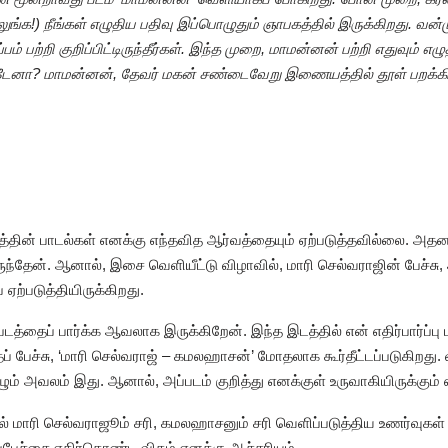
க!) நீங்கள் எழுதிய பதிவு இப்பொழுதும் ஞாபகத்தில் இருக்கிறது. வன
பம் பற்றி குறிப்பிட்டிருந்தீர்கள். இந்த முறை, மாமன்னன் பற்றி எதுவும்
ட்டேனா? மாமன்னன், தேவர் மகன் சண்டைவேறு இணையத்தில் தூள் பறக்கிற
்தின் பாடல்கள் எனக்கு எந்தவித ஆர்வத்தையும் ஏற்படுத்தவில்லை. அதனா
ந்தேன். ஆனால், இசை வெளியீட்டு விழாவில், மாரி செல்வராஜின் பேச்சு, 
ை ஏற்படுத்தியிருக்கிறது.
்தைப் பார்க்க ஆவலாக இருக்கிறேன். இந்த இடத்தில் என் எதிர்பார்ப்பு ப
ப் பேச்சு, ‘மாரி செல்வராஜ் – கமலஹாசன்’ மோதலாக கூர்தீட்டப்படுகிறத
ம் அவலம் இது. ஆனால், அப்படம் குறித்து எனக்குள் உருவாகியிருக்கும் எத
ல் மாரி செல்வராஜூம் சரி, கமலஹாசனும் சரி வெளிப்படுத்திய உணர்வுகள் என
பேச்சை எதிர்கொண்ட விதம் எனக்கு ஆச்சரியம்.