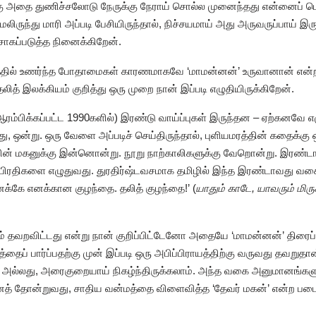
ைக்கு அதை துணிச்சலோடு நேருக்கு நேராய் சொல்ல முனைந்தது என்னைப
ிருந்து மாரி அப்படி பேசியிருந்தால், நிச்சயமாய் அது அருவருப்பாய் இரு
சாகப்படுத்த நினைக்கிறேன்.
்தில் உணர்ந்த போதாமைகள் காரணமாகவே ‘மாமன்னன்’ உருவானான் என்ற 
 தலித் இலக்கியம் குறித்து ஒரு முறை நான் இப்படி எழுதியிருக்கிறேன்.
ஆரம்பிக்கப்பட்ட 1990களில்) இரண்டு வாய்ப்புகள் இருந்தன – ஏற்கனவே எழ
்பது, ஒன்று. ஒரு வேளை அப்படிச் செய்திருந்தால், புளியமரத்தின் கதைக்
டியின் மகனுக்கு இன்னொன்று. நூறு நாற்காலிகளுக்கு வேறொன்று. இரண்டா
பிரதிகளை எழுதுவது. துரதிர்ஷ்டவசமாக தமிழில் இந்த இரண்டாவது வ
எனக்கே எனக்கான குழந்தை. தலித் குழந்தை!’ (
யாதும் காடே, யாவரும் மிரு
ம் தவறவிட்டது என்று நான் குறிப்பிட்டேனோ அதையே ‘மாமன்னன்’ திரைப்ப
படத்தைப் பார்ப்பதற்கு முன் இப்படி ஒரு அபிப்பிராயத்திற்கு வருவது தவறுத
; அல்லது, அரைகுறையாய் நிகழ்ந்திருக்கலாம். அந்த வகை அனுமானங்க
 எனத் தோன்றுவது, சாதிய வன்மத்தை விளைவித்த ‘தேவர் மகன்’ என்ற படை