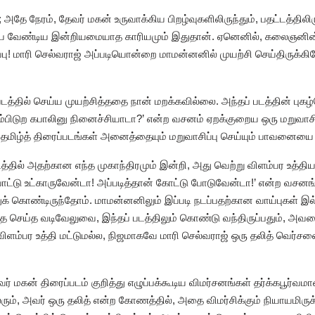
நேரம், தேவர் மகன் உருவாக்கிய பிறழ்வுகளிலிருந்தும், பதட்டத்திலிர
வேண்டிய இன்றியமையாத காரியமும் இதுதான். ஏனெனில், கலைஞனின் 
பு! மாரி செல்வராஜ் அப்படியொன்றை மாமன்னனில் முயற்சி செய்திருக்க
படத்தில் செய்ய முயற்சித்ததை நான் மறக்கவில்லை. அந்தப் படத்தின் பு
ும்பிடுற கபாலினு நினைச்சியாடா?’ என்ற வசனம் ஏறக்குறைய ஒரு மறுவா
த தமிழ்த் திரைப்படங்கள் அனைத்தையும் மறுவாசிப்பு செய்யும் பாவனையை
த்தில் அதற்கான எந்த முகாந்திரமும் இன்றி, அது வெற்று விளம்பர உத்தி
ோட்டு உட்காருவேன்டா! அப்படித்தான் கோட்டு போடுவேன்டா!’ என்ற வசனங்
துக் கொண்டிருந்தோம். மாமன்னனிலும் இப்படி நடப்பதற்கான வாய்புகள் இ
ை செய்த வடிவேலுவை, இந்தப் படத்திலும் கொண்டு வந்திருப்பதும், அவ
விளம்பர உத்தி மட்டுமல்ல, நிஜமாகவே மாரி செல்வராஜ் ஒரு தலித் வெர்சனை
் மகன் திரைப்படம் குறித்து எழுப்பக்கூடிய விமர்சனங்கள் தர்க்கபூர்வமா
 பலரும், அவர் ஒரு தலித் என்ற கோணத்தில், அதை விமர்சிக்கும் நியாயமிர