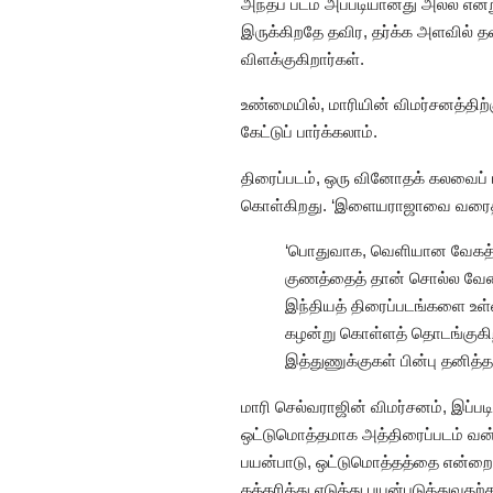
அந்தப் படம் அப்படியானது அல்ல என்
இருக்கிறதே தவிர, தர்க்க அளவில் த
விளக்குகிறார்கள்.
உண்மையில், மாரியின் விமர்சனத்தி
கேட்டுப் பார்க்கலாம்.
திரைப்படம், ஒரு வினோதக் கலவைப்
கொள்கிறது. ‘இளையராஜாவை வரைதல்’
‘பொதுவாக, வெளியான வேகத்தி
குணத்தைத் தான் சொல்ல வேண்
இந்தியத் திரைப்படங்களை உள
கழன்று கொள்ளத் தொடங்குகிறது
இத்துணுக்குகள் பின்பு தனித
மாரி செல்வராஜின் விமர்சனம், இப்ப
ஒட்டுமொத்தமாக அத்திரைப்படம் வன்மு
பயன்பாடு, ஒட்டுமொத்தத்தை என்றைக
கத்தரித்து எடுத்து பயன்படுத்துவத