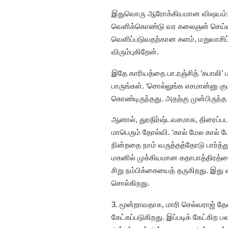
இதுவொரு ஆரோக்கியமான விஷயம்; அதே 
வெளிக்கொண்டு வர கலைஞன் செய்ய 
வெளிப்படுவதற்கான களம், மறுவாசிப்
விரும்புகிறேன்.
இதே காரியத்தை பா.ரஞ்சித் ‘கபாலி’ 
பாருங்கள். ‘சொல்லுங்க எசமான்னு க
கொண்டிருந்தது. அதற்கு முன்பிருந்
ஆனால், துரதிர்ஷ்டவசமாக, திரைப்பட
மாபெரும் தோல்வி. ‘கால் மேல கால் ப
நின்றதை நாம் வருத்தத்தோடு பார்த்
மகனில் முக்கியமான கதாபாத்திரத்த
சிறு நம்பிக்கையைத் தருகிறது. இது 
சொல்கிறது.
3. மூன்றாவதாக, மாரி செல்வராஜ் தேவர
கேட்கப்படுகிறது. இப்படிக் கேட்கிற