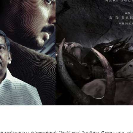
ாஜின் மூன்றாவது படம் ‘மாமன்னன்’ வெளியாகப் போகிறது. போன முறை, கர்ண