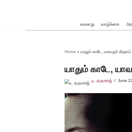
Skip
to
வரலாறு
வாழ்க்கை
அர
content
ok
Home
»
யாதும் காடே, யாவரும் மிருகம
யாதும் காடே, யாவ
டி. தருமராஜ்
June 2
pp