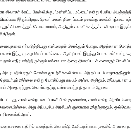
வாகர் கேட்ட கேள்விக்கு, ‘மன்னிப்பு, மட்டை’ என்று பேசிய அபத்தத்தில
ு வியப்பாக இருக்கிறது. தேவர் மகன் திரைப்படம் தனக்கு மனப்பிறழ்வை ஏற
தூக்கி வைத்துக் கொள்ளாமல், அதிலும் கவனிக்கத்தக்க விஷயம் இருக்க
ித்தேன்.
 விளைவுகளை ஏற்படுத்தியது என்பதைச் சொல்லும் போது, அதற்கான மொத்த
மல் இந்த முறை செய்யவில்லை. ‘ஆசிரியன் இறந்து போனான்’ என்ற தொனியி
ாம் எதிர்பார்த்திருக்கும் மனோபாவத்தை திரைப்படக் கலைஞர் வெளிப்பட
 அவர் பதில் ஏதும் சொல்ல முயற்சிக்கவில்லை. அந்தப் படம் சமூகத்தினுள்
தொடர்பும் இல்லை என்று யோசிப்பது சுலபம் அல்ல. அதிலும், இப்படியான ப
ாய் அதை ஏற்றுக் கொள்வதற்கு எல்லையற்ற நிதானம் தேவை.
ப்பட்டது, கமல் என்ற படைப்பாளியின் குணமல்ல, கமல் என்ற அரசியல்வா
ுக் கவலையில்லை. அது அப்படியே அரசியல் குணமாக இருந்தாலும், ஒவ்வ
் நினைக்கிறேன்.
கமலஹாசனை எதிரில் வைத்துக் கொண்டு பேசியதற்காக முதலில் அவரை நா