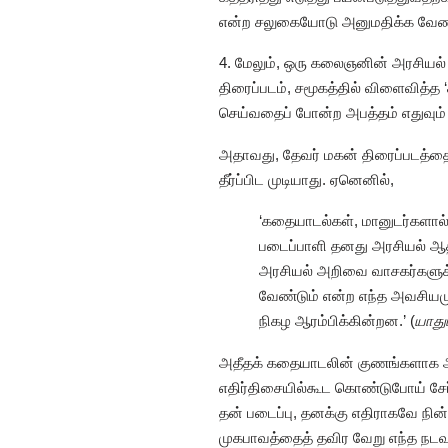
என்ற சலுகையோடு அனுமதிக்க வேண்டி
4. மேலும், ஒரு கலைஞனின் அரசியல் எ
திரைப்படம், சமூகத்தில் விளைவித்த
செய்வதைப் போன்ற அபத்தம் எதுவும
அதாவது, தேவர் மகன் திரைப்படத்
தீர்ப்பிட முடியாது. ஏனெனில்,
‘கதையாடல்கள், மானுடர்களால்
படைப்பாளி தனது அரசியல் ஆதரவ
அரசியல் அறிவை வாசகர்களுக்க
வேண்டும் என்ற எந்த அவசியம
நிகழ ஆரம்பிக்கின்றன.’ (
யாது
அதீதக் கதையாடலின் குணங்களாக அறிய
எதிர்திசையில்கூட கொண்டுபோய் சேர்
தன் படைப்பு, தனக்கு எதிராகவே நி
முகபாவத்தைத் தவிர வேறு எந்த நடவ