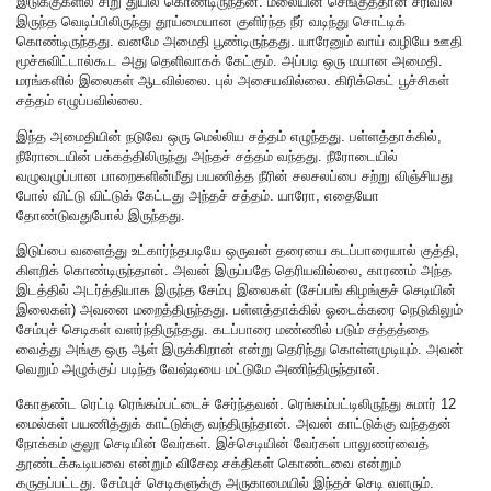
இடுக்குகளில் சிறு துயில் கொண்டிருந்தன. மலையின் செங்குத்தான சரிவில்
இருந்த வெடிப்பிலிருந்து தூய்மையான குளிர்ந்த நீர் வடிந்து சொட்டிக்
கொண்டிருந்தது. வனமே அமைதி பூண்டிருந்தது. யாரேனும் வாய் வழியே ஊதி
மூச்சுவிட்டால்கூட அது தெளிவாகக் கேட்கும். அப்படி ஒரு மயான அமைதி.
மரங்களில் இலைகள் ஆடவில்லை. புல் அசையவில்லை. கிரிக்கெட் பூச்சிகள்
சத்தம் எழுப்பவில்லை.
இந்த அமைதியின் நடுவே ஒரு மெல்லிய சத்தம் எழுந்தது. பள்ளத்தாக்கில்,
நீரோடையின் பக்கத்திலிருந்து அந்தச் சத்தம் வந்தது. நீரோடையில்
வழுவழுப்பான பாறைகளின்மீது பயணித்த நீரின் சலசலப்பை சற்று விஞ்சியது
போல் விட்டு விட்டுக் கேட்டது அந்தச் சத்தம். யாரோ, எதையோ
தோண்டுவதுபோல் இருந்தது.
இடுப்பை வளைத்து உட்கார்ந்தபடியே ஒருவன் தரையை கடப்பாரையால் குத்தி,
கிளறிக் கொண்டிருந்தான். அவன் இருப்பதே தெரியவில்லை, காரணம் அந்த
இடத்தில் அடர்த்தியாக இருந்த சேம்பு இலைகள் (சேப்பங் கிழங்குச் செடியின்
இலைகள்) அவனை மறைத்திருந்தது. பள்ளத்தாக்கில் ஓடைக்கரை நெடுகிலும்
சேம்புச் செடிகள் வளர்ந்திருந்தது. கடப்பாரை மண்ணில் படும் சத்தத்தை
வைத்து அங்கு ஒரு ஆள் இருக்கிறான் என்று தெரிந்து கொள்ளமுடியும். அவன்
வெறும் அழுக்குப் படிந்த வேஷ்டியை மட்டுமே அணிந்திருந்தான்.
கோதண்ட ரெட்டி ரெங்கம்பட்டைச் சேர்ந்தவன். ரெங்கம்பட்டிலிருந்து சுமார் 12
மைல்கள் பயணித்துக் காட்டுக்கு வந்திருந்தான். அவன் காட்டுக்கு வந்ததன்
நோக்கம் குலூ செடியின் வேர்கள். இச்செடியின் வேர்கள் பாலுணர்வைத்
தூண்டக்கூடியவை என்றும் விசேஷ சக்திகள் கொண்டவை என்றும்
கருதப்பட்டது. சேம்புச் செடிகளுக்கு அருகாமையில் இந்தச் செடி வளரும்.