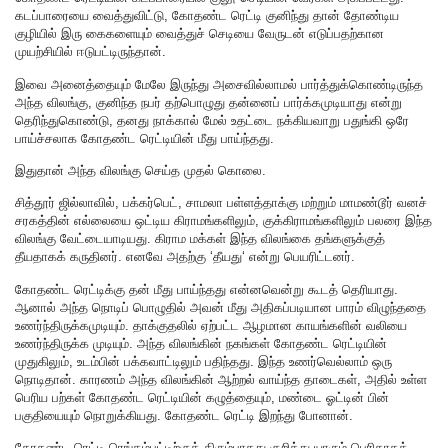
கடப்பாரையை வைத்துவிட்டு, கோதண்ட ரெட்டி குனிந்து தான் தோண்டிய
குழியில் இரு கைகளையும் வைத்துச் செடியை வேருடன் எடுப்பதற்கான
முயற்சியில் ஈடுபட்டிருந்தான்.
இவை அனைத்தையும் மேலே இருந்து அசைவில்லாமல் பார்த்துக்கொண்டிருந்த
அந்த விலங்கு, குனிந்த நபர் தற்பொழுது தன்னைப் பார்க்கமுடியாது என்று
தெரிந்துகொண்டு, தனது நாக்கால் மேல் உதட்டை நக்கியவாறு பதுங்கி ஒரே
பாய்ச்சலாக கோதண்ட ரெட்டியின் மீது பாய்ந்தது.
இதுதான் அந்த விலங்கு செய்த முதல் கொலை.
சித்தூர் ஜில்லாவில், பக்கர்பெட், சாமலா பள்ளத்தாக்கு மற்றும் மாமண்டூர் வனச்
சரகத்தின் எல்லையை ஒட்டிய கிராமங்களிலும், குக்கிராமங்களிலும் பலரை இந்த
விலங்கு வேட்டையாடியது. கிராம மக்கள் இந்த விலங்கை தங்களுக்குத்
தீயதாகக் கருதினர். எனவே அதற்கு ‘தீயது‘ என்று பெயரிட்டனர்.
கோதண்ட ரெட்டிக்கு தன் மீது பாய்ந்தது என்னவென்று கூடத் தெரியாது.
ஆனால் அந்த நொடிப் பொழுதில் அவன் மீது அதிகப்படியான பாரம் விழுந்ததை
உணர்ந்திருக்கமுடியும். தாக்குதலில் ஏற்பட்ட ஆழமான காயங்களின் வலியை
உணர்ந்திருக்க முடியும். அந்த விலங்கின் நகங்கள் கோதண்ட ரெட்டியின்
முதுகிலும், உடம்பின் பக்கவாட்டிலும் பதிந்தது. இந்த உணர்வெல்லாம் ஒரு
நொடிதான். காரணம் அந்த விலங்கின் ஆற்றல் வாய்ந்த தாடைகள், அதில் உள்ள
பெரிய பற்கள் கோதண்ட ரெட்டியின் கழுத்தையும், மண்டை ஓட்டின் பின்
பகுதியையும் நொறுக்கியது. கோதண்ட ரெட்டி இறந்து போனான்.
கோதண்ட ரெட்டி ரெங்கம்பட்டிற்குத் திரும்பாதது குறித்து யாரும் பெரிதாகக்