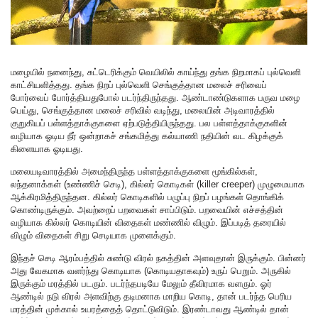
மழையில் நனைந்து, சுட்டெரிக்கும் வெயிலில் காய்ந்து தங்க நிறமாகப் புல்வெளி
காட்சியளித்தது. தங்க நிறப் புல்வெளி செங்குத்தான மலைச் சரிவைப்
போர்வைப் போர்த்தியதுபோல் படர்ந்திருந்தது. ஆண்டாண்டுகளாக பருவ மழை
பெய்து, செங்குத்தான மலைச் சரிவில் வடிந்து, மலையின் அடிவாரத்தில்
குறுகியப் பள்ளத்தாக்குகளை ஏற்படுத்தியிருந்தது. பல பள்ளத்தாக்குகளின்
வழியாக ஓடிய நீர் ஒன்றாகச் சங்கமித்து கல்யாணி நதியின் வட கிழக்குக்
கிளையாக ஓடியது.
மலையடிவாரத்தில் அமைந்திருந்த பள்ளத்தாக்குகளை மூங்கில்கள்,
லந்தனாக்கள் (உண்ணிச் செடி), கில்லர் கொடிகள் (killer creeper) முழுமையாக
ஆக்கிரமித்திருந்தன. கில்லர் கொடிகளில் பழுப்பு நிறப் பழங்கள் தொங்கிக்
கொண்டிருக்கும். அவற்றைப் பறவைகள் சாப்பிடும். பறவையின் எச்சத்தின்
வழியாக கில்லர் கொடியின் விதைகள் மண்ணில் விழும். இப்படித் தரையில்
விழும் விதைகள் சிறு செடியாக முளைக்கும்.
இந்தச் செடி ஆரம்பத்தில் சுண்டு விரல் நகத்தின் அளவுதான் இருக்கும். பின்னர்
அது வேகமாக வளர்ந்து கொடியாக (கொடியதாகவும்) உருப் பெறும். அருகில்
இருக்கும் மரத்தில் படரும். படர்ந்தபடியே மேலும் தீவிரமாக வளரும். ஓர்
ஆண்டில் நடு விரல் அளவிற்கு தடிமனாக மாறிய கொடி, தான் படர்ந்த பெரிய
மரத்தின் முக்கால் உயரத்தைத் தொட்டுவிடும். இரண்டாவது ஆண்டில் தான்