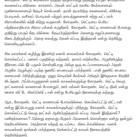
கவலைப்படவில்லை. காரணம், அவன் காட்டில் ரகசிய வேர்களையும்
மூலிகைகளையும் தேடிச் செல்பவன். தான் தயாரித்த கலவைகள், விசேஷ
பொடிகள், வசீகரப் பொடிகள் மற்றும் தாயத்துகளைச் சுற்று வட்டாரக்
கிராமங்களில் சுற்றி விற்று வருவான். கோதண்ட ரெட்டியை பெரிய
மந்திரவாதியாக கிராம மக்கள் கருதினர். கோதண்ட ரெட்டி காணாமல் போனது
குறித்து யாரும் தேடவில்லை. தேடியிருந்தாலோ அவனது எலும்புகளாவது
கிடைத்திருக்கும். அதை வைத்து அவன் எப்படி இறந்தான் என்று தெரிந்து
கொண்டிருக்கலாம்..
சில வாரங்கள் கழித்து இரண்டு வனக் காவலர்கள் கோதண்ட ரெட்டி
கொல்லப்பட்ட மலைப் பகுதிக்கு வந்தனர். தாகம் எடுக்கவே, அருகிலிருந்த
நீரோடையில் நீர் பருகச் சென்றபோது அங்கு ஒரு கடப்பாரையையும் அதன்
அருகே அழுக்குப் படிந்த துணிப் பையையும் பார்த்தனர். பாதி துணிப் பையை
கரையான் அரித்திருந்தது. குலூ செடியின் வேர்கள் அங்கும் இங்குமாக சிதறிக்
கிடந்தன. அப்பொழுதுதான் வனக் காவலர்களுக்கு கோதண்ட ரெட்டி வெகு
நாட்களாகக் காணாமல் போனதும், ஊர் மக்கள் கோதண்ட ரெட்டி திடீர் என்று
ஊரை விட்டே கிளம்பிவிட்டான் என்று பேசியதும் நினைவுக்கு வந்தது.
ஆக, கோதண்ட ரெட்டி காணாமல் போகவில்லை, கொல்லப்பட்டு விட்டான்
என்று இப்பொழுது வனக் காவலர்களுக்குப் புரிந்தது. கோதண்ட ரெட்டி
கொல்லப்பட்டு வெகு நாட்கள் ஆகியிருந்ததால் எப்படி அவன் இறந்தான்?
மனிதர்களாலா? அல்லது ஏதாவது மிருகம் அவனைக் கொன்றதா என்று ஒன்றும்
தெரியவில்லை. அதற்கான எந்தத் தடயம்கூட கிடைக்கவில்லை. வனக்
காவலர்கள் தாங்கள் பார்த்ததை ரெங்கம்பட்டு காவல் நிலையத்தில்
தெரிவித்தனர்.