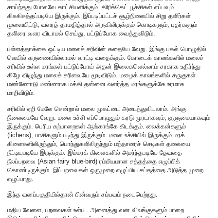
சாய்ந்தது போலவே காட்சியளிக்கும். கிரிக்கெட் பூச்சிகள் எப்பவும்
கிசுகிசுத்தப்படியே இருக்கும். இப்படிப்பட்டச் சூழ்நிலையில் சிறு தளிர்கள்
முளையிட்டு, வளரத் தாமதித்தால் அருகிலிருக்கும் கொடிகளும், புதர்களும்
தளிரை வளர விடாமல் செய்து, பட்டுப்போக வைத்துவிடும்.
பள்ளத்தாக்கை ஒட்டிய மலைச் சரிவின் கதையே வேறு. இங்கு பகல் பொழுதில்
வெயில் கருணையில்லாமல் வாட்டி வதைக்கும். கோடைக் காலங்களில் மலைச்
சரிவில் உள்ள மரங்கள் பட்டுப்போய் அதன் இலைகளெல்லாம் சரகாக உதிர்ந்து
கிழே விழுந்து மலைச் சரிவையே மூடிவிடும். மழைக் காலங்களில் சருகுகள்
மண்ணோடு மண்ணாக மக்கி தன்னை வளர்த்த மரங்களுக்கே உரமாக
மாறிவிடும்.
சரிவில் ஏறி மேலே சென்றால் மலை முகட்டை அடைந்துவிடலாம். அங்கு
நிலைமையே வேறு. மலை உச்சி எப்பொழுதும் கரடு முரடாகவும், குளுமையாகவும்
இருக்கும். பெரிய கற்பாறைகள் ஆங்காங்கே கிடக்கும். லைக்கன்களும்
(lichens), பாசிகளும் படிந்து இருக்கும். மலை உச்சியில் இருக்கும் மரக்
கிளைகளிலிருந்தும், பொந்துகளிலிருந்தும் மந்தாரைச் செடிகள் தலையை
நீட்டியபடியே இருக்கும். இம்மரக் கிளைகளில் அமர்ந்தபடியே தேவதை
நீலப்பறவை (Asian fairy blue-bird) ரம்மியமான சத்தத்தை எழுப்பிக்
கொண்டிருக்கும். இப்பறவைகள் ஒருமுறை எழுப்பிய சப்தத்தை அடுத்த முறை
எழுப்பாது.
இந்த வனப்பகுதியில்தான் பின்வரும் சம்பவம் நடைபெற்றது.
மதிய வேளை, பறவைகள் உள்பட அனைத்து வன விலங்குகளும் பாறை