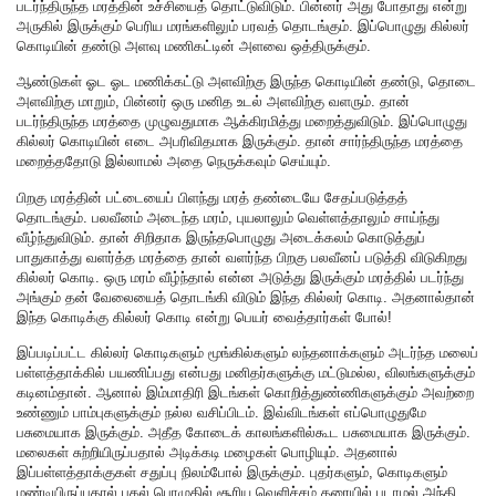
படர்ந்திருந்த மரத்தின் உச்சியைத் தொட்டுவிடும். பின்னர் அது போதாது என்று
அருகில் இருக்கும் பெரிய மரங்களிலும் பரவத் தொடங்கும். இப்பொழுது கில்லர்
கொடியின் தண்டு அளவு மணிகட்டின் அளவை ஒத்திருக்கும்.
ஆண்டுகள் ஓட ஓட மணிக்கட்டு அளவிற்கு இருந்த கொடியின் தண்டு, தொடை
அளவிற்கு மாறும், பின்னர் ஒரு மனித உடல் அளவிற்கு வளரும். தான்
படர்ந்திருந்த மரத்தை முழுவதுமாக ஆக்கிரமித்து மறைத்துவிடும். இப்பொழுது
கில்லர் கொடியின் எடை அபரிவிதமாக இருக்கும். தான் சார்ந்திருந்த மரத்தை
மறைத்ததோடு இல்லாமல் அதை நெருக்கவும் செய்யும்.
பிறகு மரத்தின் பட்டையைப் பிளந்து மரத் தண்டையே சேதப்படுத்தத்
தொடங்கும். பலவீனம் அடைந்த மரம், புயலாலும் வெள்ளத்தாலும் சாய்ந்து
வீழ்ந்துவிடும். தான் சிறிதாக இருந்தபொழுது அடைக்கலம் கொடுத்துப்
பாதுகாத்து வளர்த்த மரத்தை தான் வளர்ந்த பிறகு பலவீனப் படுத்தி விடுகிறது
கில்லர் கொடி. ஒரு மரம் வீழ்ந்தால் என்ன அடுத்து இருக்கும் மரத்தில் படர்ந்து
அங்கும் தன் வேலையைத் தொடங்கி விடும் இந்த கில்லர் கொடி. அதனால்தான்
இந்த கொடிக்கு கில்லர் கொடி என்று பெயர் வைத்தார்கள் போல்!
இப்படிப்பட்ட கில்லர் கொடிகளும் மூங்கில்களும் லந்தனாக்களும் அடர்ந்த மலைப்
பள்ளத்தாக்கில் பயணிப்பது என்பது மனிதர்களுக்கு மட்டுமல்ல, விலங்களுக்கும்
கடினம்தான். ஆனால் இம்மாதிரி இடங்கள் கொறித்துண்ணிகளுக்கும் அவற்றை
உண்ணும் பாம்புகளுக்கும் நல்ல வசிப்பிடம். இவ்விடங்கள் எப்பொழுதுமே
பசுமையாக இருக்கும். அதீத கோடைக் காலங்களில்கூட பசுமையாக இருக்கும்.
மலைகள் சுற்றியிருப்பதால் அடிக்கடி மழைகள் பொழியும். அதனால்
இப்பள்ளத்தாக்குகள் சதுப்பு நிலம்போல் இருக்கும். புதர்களும், கொடிகளும்
மண்டியிருப்பதால் பகல் பொழுதில் சூரிய வெளிச்சம் தரையில் படாமல் அந்தி