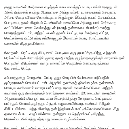
குலூ செடியின் வேர்களை எடுத்துக் காய வைத்துப் பொடியாக்கி அதனுடன்
ஆண் விந்தைக் கலந்து அமாவாசை அன்று மந்திர உபாசனைகள் செய்தால்
அந்தப் பொடி வீரியம் கொண்டதாக இருக்கும். இப்படித் தயார் செய்யப்பட்ட
பொடியை, தான் விரும்பும் பெண்ணின் உணவிலோ அல்லது பால் சேர்க்காத
காப்பியிலோ பனை வெல்லத்துடன் (காரத் தன்மையை போக்க) கலந்து
கொடுத்துவிட்டால், அந்தப் பெண் தூண்டப்பட்டு, அடக்கத்தை விட்டு,
வெட்கத்தை விட்டு எந்த சங்கோஜமும் இல்லாமல் பொடி போட்டவனின்
வலையில் வீழ்ந்துவிடுவாள்.
கோதண்ட ரெட்டி ஒரு சிட்டிகைப் பொடியை ஒரு ரூபாய்க்கு விற்று வந்தான்.
ரெங்கம்பட்டுக் கிராமத்தில் முறை தவறி பிறந்த குழந்தைகளுக்குக் காரணம் தன்
பொடியின் வீரியம்தான் என்று உள்ளார்ந்த பெருமிதம் கொண்டிருந்தான்
கோதண்ட ரெட்டி.
சம்பவத்தன்று கோதண்ட ரெட்டி குலூ செடியின் வேர்களை எடுப்பதில்
மும்முரமாகச் செயல்பட்டான். அருகில் தனக்குத் தீங்கிழைக்க தன்னைக்
கொடிய கண்களால் யாரோ பார்ப்பதை அவன் கவனிக்கவில்லை. அந்தக்
கண்கள் ஒரு விலங்குக்குச் சொந்தமான கண்கள். நீரோடையின் கரையின்
அருகாமையிலேயே ஓர் உயரமான இடத்திலிருந்து கோதண்ட ரெட்டியைப்
பார்த்துக் கொண்டிருந்தது. அந்தக் கருணையில்லாத கண்கள் சிறிதும்
சிமிட்டவில்லை. அந்த விலங்கு தன் இருப்பைக் காட்டிக்கொள்ளவில்லை. சிறு
ஓசையைக் கூட எழுப்பவில்லை. தன்னுடைய நெஞ்சுக்கூட்டிலிருந்து,
தொண்டையிலிருந்து எந்த உறுமலையும் எழுப்பவில்லை.
கோதண்ட ரெட்டியின் கடப்பாரையில் குலூ செடியின் வேர்கள் அகப்பட்டது.