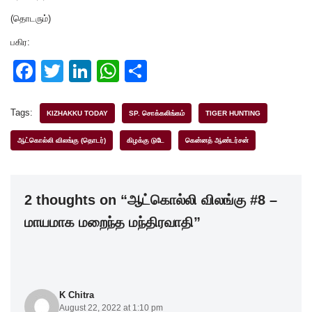
(தொடரும்)
பகிர:
F
T
Li
W
S
a
wi
n
h
h
c
tt
k
at
ar
Tags:
KIZHAKKU TODAY
SP. சொக்கலிங்கம்
TIGER HUNTING
e
er
e
s
e
ஆட்கொல்லி விலங்கு (தொடர்)
கிழக்கு டுடே
கென்னத் ஆண்டர்சன்
b
dI
A
o
n
p
2 thoughts on “ஆட்கொல்லி விலங்கு #8 –
o
p
மாயமாக மறைந்த மந்திரவாதி”
k
K Chitra
August 22, 2022 at 1:10 pm