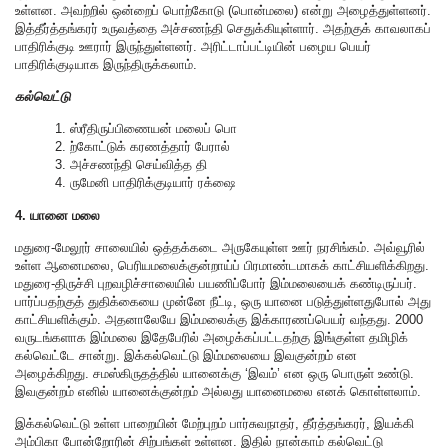
உள்ளன. அவற்றில் ஒன்றைப் பொற்கோடு (பொன்மலை) என்று அழைத்துள்ளனர்.
இத்தீர்த்தங்கரர் உருவத்தை அச்சணந்தி செதுக்கியுள்ளார். அதற்குக் காவலாகப்
பாதிரிக்குடி ஊரார் இருந்துள்ளனர். அரிட்டாப்பட்டியின் பழைய பெயர்
பாதிரிக்குடியாக இருந்திருக்கலாம்.
கல்வெட்டு
1. ஸ்ரீதிருப்பிணையன் மலைப் பொ
2. ற்கோட்டுக் கரணத்தார் பேரால்
3. அச்சணந்தி செய்வித்த தி
4. ருமேனி பாதிரிக்குடியார் ரக்ஷை
4. யானை மலை
மதுரை-மேலூர் சாலையில் ஒத்தக்கடை அருகேயுள்ள ஊர் நரசிங்கம். அவ்வூரில்
உள்ள ஆனைமலை, பெரியமலைக்குன்றாய்ப் பிரமாண்டமாகக் காட்சியளிக்கிறது.
மதுரை-திருச்சி புறவழிச்சாலையில் பயணிப்போர் இம்மலையைக் கண்டிருப்பர்.
பார்ப்பதற்குத் துதிக்கையை முன்னே நீட்டி, ஒரு யானை படுத்துள்ளதுபோல் அது
காட்சியளிக்கும். அதனாலேயே இம்மலைக்கு இக்காரணப்பெயர் வந்தது. 2000
வருடங்களாக இம்மலை இதேபேரில் அழைக்கப்பட்டதற்கு இங்குள்ள தமிழிக்
கல்வெட்டே சான்று. இக்கல்வெட்டு இம்மலையை இவகுன்றம் என
அழைக்கிறது. சமஸ்கிருதத்தில் யானைக்கு ‘இவம்’ என ஒரு பொருள் உண்டு.
இவகுன்றம் எனில் யானைக்குன்றம் அல்லது யானைமலை எனக் கொள்ளலாம்.
இக்கல்வெட்டு உள்ள பாறையின் மேற்புறம் பார்சுவநாதர், தீர்த்தங்கரர், இயக்கி
அம்பிகா போன்றோரின் சிற்பங்கள் உள்ளன. இதில் நான்காம் கல்வெட்டு