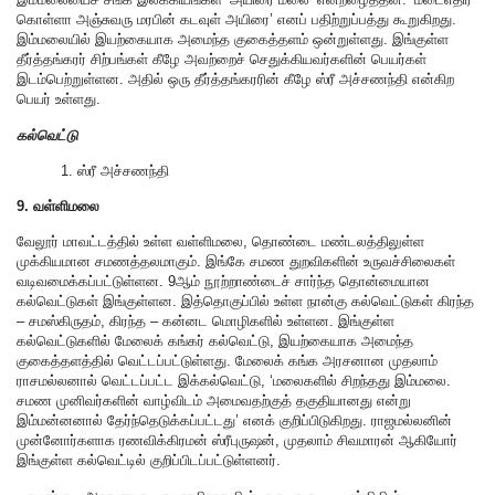
கொள்ளா அஞ்சுவரு மரபின் கடவுள் அயிரை’ எனப் பதிற்றுப்பத்து கூறுகிறது.
இம்மலையில் இயற்கையாக அமைந்த குகைத்தளம் ஒன்றுள்ளது. இங்குள்ள
தீர்த்தங்கரர் சிற்பங்கள் கீழே அவற்றைச் செதுக்கியவர்களின் பெயர்கள்
இடம்பெற்றுள்ளன. அதில் ஒரு தீர்த்தங்கரரின் கீழே ஸ்ரீ அச்சணந்தி என்கிற
பெயர் உள்ளது.
கல்வெட்டு
1. ஸ்ரீ அச்சணந்தி
9. வள்ளிமலை
வேலூர் மாவட்டத்தில் உள்ள வள்ளிமலை, தொண்டை மண்டலத்திலுள்ள
முக்கியமான சமணத்தலமாகும். இங்கே சமண துறவிகளின் உருவச்சிலைகள்
வடிவமைக்கப்பட்டுள்ளன. 9ஆம் நூற்றாண்டைச் சார்ந்த தொன்மையான
கல்வெட்டுகள் இங்குள்ளன. இத்தொகுப்பில் உள்ள நான்கு கல்வெட்டுகள் கிரந்த
– சமஸ்கிருதம், கிரந்த – கன்னட மொழிகளில் உள்ளன. இங்குள்ள
கல்வெட்டுகளில் மேலைக் கங்கர் கல்வெட்டு, இயற்கையாக அமைந்த
குகைத்தளத்தில் வெட்டப்பட்டுள்ளது. மேலைக் கங்க அரசனான முதலாம்
ராசமல்லனால் வெட்டப்பட்ட இக்கல்வெட்டு, ‘மலைகளில் சிறந்தது இம்மலை.
சமண முனிவர்களின் வாழ்விடம் அமைவதற்குத் தகுதியானது என்று
இம்மன்னனால் தேர்ந்தெடுக்கப்பட்டது’ எனக் குறிப்பிடுகிறது. ராஜமல்லனின்
முன்னோர்களாக ரணவிக்கிரமன் ஸ்ரீபுருஷன், முதலாம் சிவமாரன் ஆகியோர்
இங்குள்ள கல்வெட்டில் குறிப்பிடப்பட்டுள்ளனர்.