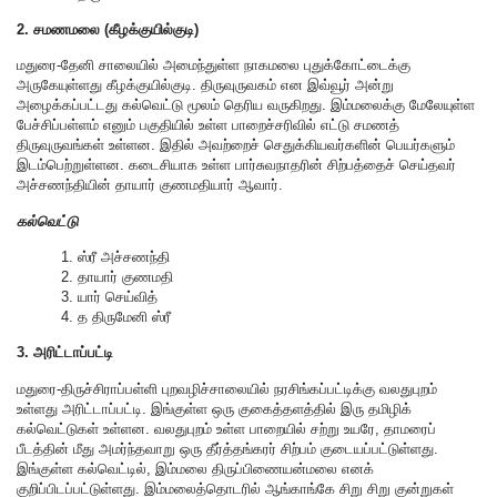
2. சமணமலை (கீழக்குயில்குடி)
மதுரை-தேனி சாலையில் அமைந்துள்ள நாகமலை புதுக்கோட்டைக்கு
அருகேயுள்ளது கீழக்குயில்குடி. திருவுருவகம் என இவ்வூர் அன்று
அழைக்கப்பட்டது கல்வெட்டு மூலம் தெரிய வருகிறது. இம்மலைக்கு மேலேயுள்ள
பேச்சிப்பள்ளம் எனும் பகுதியில் உள்ள பாறைச்சரிவில் எட்டு சமணத்
திருவுருவங்கள் உள்ளன. இதில் அவற்றைச் செதுக்கியவர்களின் பெயர்களும்
இடம்பெற்றுள்ளன. கடைசியாக உள்ள பார்சுவநாதரின் சிற்பத்தைச் செய்தவர்
அச்சணந்தியின் தாயார் குணமதியார் ஆவார்.
கல்வெட்டு
1. ஸ்ரீ அச்சணந்தி
2. தாயார் குணமதி
3. யார் செய்வித்
4. த திருமேனி ஸ்ரீ
3. அரிட்டாப்பட்டி
மதுரை-திருச்சிராப்பள்ளி புறவழிச்சாலையில் நரசிங்கப்பட்டிக்கு வலதுபுறம்
உள்ளது அரிட்டாப்பட்டி. இங்குள்ள ஒரு குகைத்தளத்தில் இரு தமிழிக்
கல்வெட்டுகள் உள்ளன. வலதுபுறம் உள்ள பாறையில் சற்று உயரே, தாமரைப்
பீடத்தின் மீது அமர்ந்தவாறு ஒரு தீர்த்தங்கரர் சிற்பம் குடையப்பட்டுள்ளது.
இங்குள்ள கல்வெட்டில், இம்மலை திருப்பிணையன்மலை எனக்
குறிப்பிடப்பட்டுள்ளது. இம்மலைத்தொடரில் ஆங்காங்கே சிறு சிறு குன்றுகள்