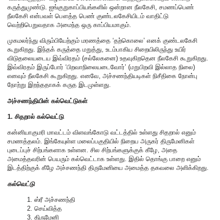
கருத்துமுண்டு. ஐங்குறுகாப்பியங்களில் ஒன்றான நீலகேசி, சமணப்பெண்
நீலகேசி என்பவள் பௌத்த பெண் குண்டலகேசியிடம் வாதிட்டு
வெற்றிபெறுவதாக அமைந்த ஒரு காப்பியமாகும்.
முகமலர்ந்து விரும்பியேற்கும் மரணத்தை ‘தற்கொலை’ எனக் குண்டலகேசி
கூறுகிறது. இந்தக் கருத்தை மறுத்து, உடம்பாகிய சிறையிலிருந்து உயிர்
விடுதலையடைய இவ்விரதம் (சல்லேகனை) உதவுகிறதென நீலகேசி கூறுகிறது.
இவ்விரதம் இருப்போர் ‘பிறவாநிலையடைவோர்’ (மறுபிறவி இல்லாத நிலை)
எனவும் நீலகேசி கூறுகிறது. எனவே, அச்சணந்தியடிகள் நிசீதிகை நோன்பு
நோற்று இறந்ததாகக் கருத இடமுள்ளது.
அச்சணந்தியின் கல்வெட்டுகள்
1. சிதறால் கல்வெட்டு
கன்னியாகுமரி மாவட்டம் விளவங்கோடு வட்டத்தில் உள்ளது சிதறால் எனும்
சமணத்தலம். இங்கேயுள்ள மலைப்பகுதியில் நிறைய அருகர் திருமேனிகள்
புடைப்புச் சிற்பங்களாக உள்ளன. சில சிற்பங்களுக்குக் கீழே, அதை
அமைத்தவரின் பெயரும் கல்வெட்டாக உள்ளது. இதில் தொங்கு பாறை எனும்
இடத்திற்குக் கீழே அச்சணந்தி திருமேனியை அமைத்த தகவலை அளிக்கிறது.
கல்வெட்டு
1. ஸ்ரீ அச்சணந்தி
2. செய்வித்த
3. திருமேனி