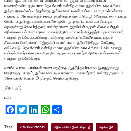
வாணர்குல அரசனான வாணாதிராசனின் குருவான பவணந்தியின்
மாணவர்களில் ஒருவரான தேவசேனர் என்கிற சமண துறவியின் உருவச்சிலை
இங்கு அமைக்கப்பெற்றுள்ளது. இக்கல்வெட்டுகள் கன்னட மொழியில் உள்ளன
என்பதால் அக்காலத்துச் சமண துறவிகள் கன்னட மொழி அறிந்தவர்கள் என்பது
தெரிய வருகிறது. வள்ளிமலையில் மற்றொரு புறத்தில் உள்ள கல்வெட்டில்,
அங்குள்ளது கோவர்த்தனர் என்கிற சமண துறவியின் உருவச் சிலை என்றும்
அச்சிலையைப் பேராளரான பாலசந்திரரின் மாணவர் அஜ்ஜநந்தி உருவாக்கினார்
என்றும் குறிப்பிடப்பட்டுள்ளது. மற்றொரு கல்வெட்டு அங்கேயுள்ள உருவச்
சிலையை வெட்டியவர் அஜ்ஜநந்தி படாரர் எனக் குறிப்பிடுகிறது. வேறொரு
கல்வெட்டு, தேவசேனர் என்கிற சமண துறவியின் உருவச்சிலை மேலே உள்ளது
என்றும் அவர் பாணராய அரசரின் குருவான பவணந்தி ஆசிரியரின் மாணவர்
என்றும் குறிப்பிடுகிறது.
எனவே வாண அரசர்கள் சமண மதத்தை ஆதரித்தவர்களாக இருந்துள்ளது
தெரிகிறது. மேலும், இக்கல்வெட்டு வாயிலாக, பாலச்சந்திரர் என்கிற குருவிடம்
அச்சணந்தி சீடராக இருந்ததும் தெரியவருகிறது.
(தொடரும்)
பகிர:
F
T
Li
W
S
a
wi
n
h
h
c
tt
k
at
ar
Tags:
KIZHAKKU TODAY
அரிய கல்வெட்டுகள் (தொடர்)
கிழக்கு டுடே