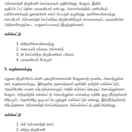
அச்சணந்தி திருமேனி செய்ததைக் குறிக்கிறது. மேலும், இதில்
குறிப்பிடப்பட்டுள்ள புரவுவரியார் என்பது, அரசாங்கத்தில் பணிபுரியும்
வரிக்கணக்குத் துறையினர் எனப் பொருள் தருகிறது. நரசிங்கமங்கலத்து
சபையோர் அச்சணந்தி செய்வித்த திருமேனிக்குக் காவலாகவும், புரவுவரியின
அதிகாரிகளும்கூட பாதுகாப்பாகவும் இருந்துள்ளனர்.
கல்வெட்டு
1. ஸ்ரீநரசிங்கமங்கலத்து
2. ஸபையார் ரக்ஷை அச்சணந்
3. தி செய்வித்த திருமேனியும் பரிவார
4. புரவுவரியார் பேரமும்
5. கருங்காலக்குடி
மதுரை-திருச்சிராப்பள்ளி புறவழிச்சாலையில் மேலூரைத் தாண்டி அமைந்துள்ள
ஊர் கருங்காலக்குடி. இங்குள்ள குகைத்தளம் ஒன்றில் தமிழிக் கல்வெட்டும்,
அதன்மேலே சமண கற்படுக்கைகளும் அதில் கல்வெட்டுகளும் அமைந்துள்ளன.
மேலும், அத்தமிழிக் கல்வெட்டு அமைந்துள்ள பாறைக்கு எதிரே ஒரு தீர்த்தங்கரர்
சிற்பமும், அதன்கீழே ஒரு வட்டெழுத்துக் கல்வெட்டும் உள்ளது. இத்தீர்த்தங்கரர்
சிற்பத்தினை அச்சணந்தி செய்வித்ததாக அக்கல்வெட்டு குறிப்பிடுகிறது.
கல்வெட்டு
1. ஸ்ரீ அச்சணந்தி செய்
2. வித்த திருமேனி