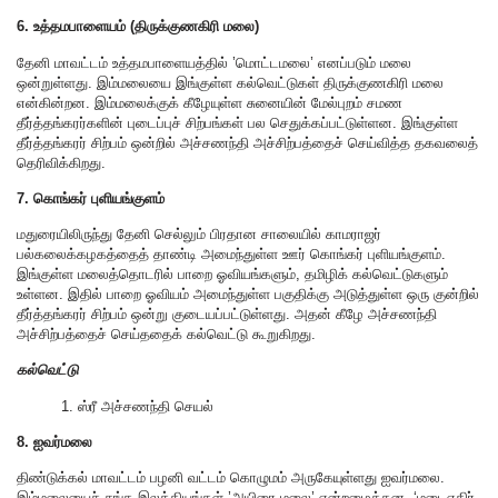
6. உத்தமபாளையம் (திருக்குணகிரி மலை)
தேனி மாவட்டம் உத்தமபாளையத்தில் ’மொட்டமலை’ எனப்படும் மலை
ஒன்றுள்ளது. இம்மலையை இங்குள்ள கல்வெட்டுகள் திருக்குணகிரி மலை
என்கின்றன. இம்மலைக்குக் கீழேயுள்ள சுனையின் மேல்புறம் சமண
தீர்த்தங்கரர்களின் புடைப்புச் சிற்பங்கள் பல செதுக்கப்பட்டுள்ளன. இங்குள்ள
தீர்த்தங்கரர் சிற்பம் ஒன்றில் அச்சணந்தி அச்சிற்பத்தைச் செய்வித்த தகவலைத்
தெரிவிக்கிறது.
7. கொங்கர் புளியங்குளம்
மதுரையிலிருந்து தேனி செல்லும் பிரதான சாலையில் காமராஜர்
பல்கலைக்கழகத்தைத் தாண்டி அமைந்துள்ள ஊர் கொங்கர் புளியங்குளம்.
இங்குள்ள மலைத்தொடரில் பாறை ஓவியங்களும், தமிழிக் கல்வெட்டுகளும்
உள்ளன. இதில் பாறை ஓவியம் அமைந்துள்ள பகுதிக்கு அடுத்துள்ள ஒரு குன்றில்
தீர்த்தங்கரர் சிற்பம் ஒன்று குடையப்பட்டுள்ளது. அதன் கீழே அச்சணந்தி
அச்சிற்பத்தைச் செய்ததைக் கல்வெட்டு கூறுகிறது.
கல்வெட்டு
1. ஸ்ரீ அச்சணந்தி செயல்
8. ஐவர்மலை
திண்டுக்கல் மாவட்டம் பழனி வட்டம் கொழுமம் அருகேயுள்ளது ஐவர்மலை.
இம்மலையைச் சங்க இலக்கியங்கள் ’அயிரை மலை’ என்றழைத்தன. ‘மடைஎதிர்