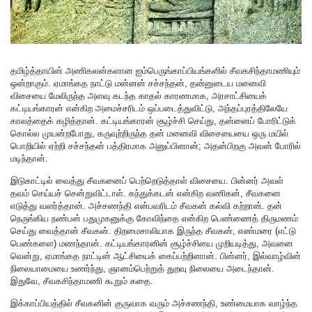
தமிழ்த்தாயின் அணிகலன்களான ஐம்பெருங்காப்பியங்களில் சீவகசிந்தாமணியும்
ஒன்றாகும். ஏமாங்கத நாட்டு மன்னன் சச்சந்தன், தன்னுடைய மனைவி
விசையை மேலிருந்த அளவு கடந்த காதல் காரணமாக, அரசாட்சியைக்
கட்டியங்காரன் என்கிற அமைச்சரிடம் ஒப்படைத்துவிட்டு, அந்தப்புரத்திலேயே
காலத்தைக் கழித்தான். கட்டியங்காரன் சூழ்ச்சி செய்து, தன்னைப் போரிட்டுக்
கொல்ல முயன்றபோது, கருவுற்றிருந்த தன் மனைவி விசையையை ஒரு மயில்
பொறியில் ஏற்றி சச்சந்தன் பத்திரமாக அனுப்பினான்; அதன்பிறகு அவன் போரில்
மடிந்தான்.
இடுகாட்டில் வைத்து சீவகனைப் பெற்றெடுத்தாள் விசையை. பின்னர் அவள்
தவம் செய்யச் சென்றுவிட்டாள். கந்துக்கடன் என்கிற வணிகன், சீவகனை
எடுத்து வளர்த்தான். அச்சணந்தி என்பவரிடம் சீவகன் கல்வி கற்றான். தன்
நெருங்கிய நண்பன் பதுமுகனுக்கு கோவிந்தை என்கிற பெண்ணைத் திருமணம்
செய்து வைத்தான் சீவகன். திறமைசாலியாக இருந்த சீவகன், எண்மரை (எட்டு
பெண்களை) மணந்தான். கட்டியங்காரனின் சூழ்ச்சியை முறியடித்து, அவனை
வென்று, ஏமாங்கத நாட்டின் ஆட்சியைக் கைப்பற்றினான். பின்னர், இல்வாழ்வின்
நிலையாமையை உணர்ந்து, ஞானம்பெற்றுத் துறவு நிலையை அடைந்தான்.
இதுவே, சீவகசிந்தாமணி கூறும் கதை.
இக்காப்பியத்தில் சீவகனின் குருவாக வரும் அச்சணந்தி, உண்மையாக வாழ்ந்த