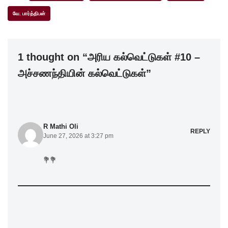
e
er
e
s
e
வே. பார்த்திபன்
b
dI
A
o
n
p
1 thought on “அரிய கல்வெட்டுகள் #10 –
o
p
அச்சணந்தியின் கல்வெட்டுகள்”
k
R Mathi Oli
REPLY
June 27, 2026 at 3:27 pm
💐💐