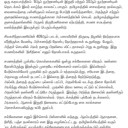
ஒரு கதாபாத்திரம். 9ஆம் நூற்றாண்டின் இறுதி மற்றும் 10ஆம் நூற்றாண்டின்
தொடக்கம் இவர் வாழ்ந்த காலகட்டமாகும். தமிழகத்தில் சைவத்தை நால்வரும்,
வைணவத்தை பன்னிருவம் எவ்வாறு போற்றி வளர்த்தனரோ, அதற்குச் சற்றும்
குறைவில்லாதது சமணத்துக்கான அச்சணந்தியின் செயல். தமிழகத்திலுள்ள
குகைத்தளங்களில் அருகர் திருமேனிகளை ஏற்படுத்தி, சமண சமயத்தை
வளர்த்ததில் இவருக்குப் பெரும்பங்குண்டு.
சீவகசிந்தாமணியின் 409ஆம் பாடல், மகாவீரரின் திருவடி நிழலில் நிரந்தரமாக
வீற்றிருக்க வேண்டி அச்சணந்தி நோன்பு நோற்றதாகக் கூறுகிறது. மேலும்,
அந்தச் செயலில் அவர் தனது பிறவியை விட்டதாகவும் அது கூறுகிறது. இது
சமணர்களின் ‘நிசீதிகை’ எனும் நோன்பாகக் கருதலாம்.
சமணத்தின் முக்கிய கொள்கைகளில் ஒன்று சல்லேகனை விரதம். உண்ணா
நோன்பிருந்து இறக்கும் முறையே சல்லேகனம் எனப்படும். இவ்விரதம்
மேற்கொள்வோர் முதலில் தம் குருவிடம் உத்தரவுபெற்று, சரியான இடத்தை,
அதாவது மக்கள் நடமாட்டம் இல்லாத இடத்தைத் தேர்ந்தெடுத்து,
அவ்விடத்தைத் தருப்பை புல்லால் பரப்பி, அதன்மேல் வடக்கு திசை நோக்கி
அமர்ந்து விரதம் மேற்கொள்வர். முதலில் திரவ உணவு மட்டும் உட்கொள்வர்,
அதன்பின் தண்ணீர் மட்டுமே அருந்துவர். இதற்கு அடுத்த நிலையில் தண்ணீரும்
அருந்தாமல் விரதம் மேற்கொள்வர். தொடக்கத்தில் புல்மேல் நடக்கலாம்,
அமரலாம், ஆனால் இறுதி நிலையை எட்டும்போது கை கால்களை
அசைக்காமலிருந்து உயிர் துறப்பர்.
சல்லேகனை எனும் இச்சொல் பின்னாளில் வந்தது. ஆரம்பத்தில் ஆராதனை,
நிசீதி, பஞ்ச நமஸ்காரம் என இது வழங்கப்பட்டது. தமிழிலக்கியத்தில் வரும்
‘வடக்கிருத்தல்’ வழக்கமே சல்லேகனையாக வந்திருக்கக்கூடும் என்கிற