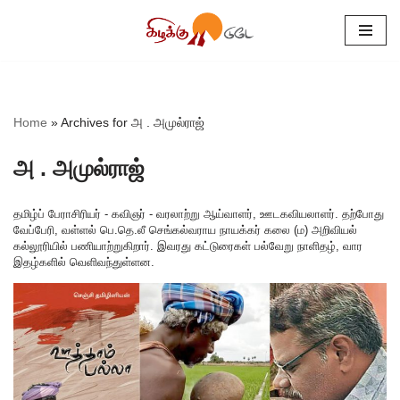
Skip
to
content
Home
»
Archives for அ . அமுல்ராஜ்
அ . அமுல்ராஜ்
தமிழ்ப் பேராசிரியர் - கவிஞர் - வரலாற்று ஆய்வாளர், ஊடகவியலாளர். தற்போது
வேப்பேரி, வள்ளல் பெ.தெ.லீ செங்கல்வராய நாயக்கர் கலை (ம) அறிவியல்
கல்லூரியில் பணியாற்றுகிறார். இவரது கட்டுரைகள் பல்வேறு நாளிதழ், வார
இதழ்களில் வெளிவந்துள்ளன.