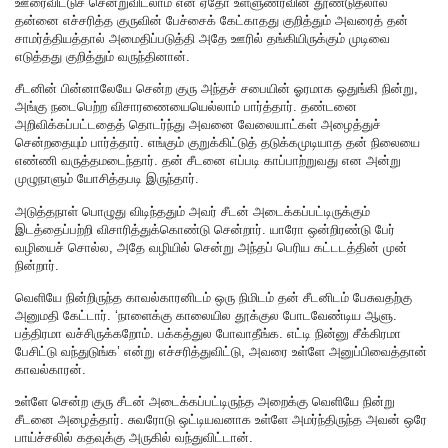
ஊரைவிட்டுச் சென்றுவிடலாம் என ஏதோ உள்ளுணர்வின் தூண்டுதலால்
தன்னை எச்சரித்த குருவின் பேச்சைக் கேட்காதது குறித்தும் அவரைத் தன்
சாமர்த்தியத்தால் அமைதிப்படுத்தி அதே ஊரில் தங்கியிருக்கும் முடிவை
எடுத்தது குறித்தும் வருந்தினான்.
சீடனின் பின்னாலேயே சென்ற குரு அந்தச் சபையின் ஓரமாக ஒதுங்கி நின்று,
அங்கு நடைபெற்ற விசாரணையையெல்லாம் பார்த்தார். தண்டனை
அறிவிக்கப்பட்டதைத் தொடர்ந்து அவனை வேலையாட்கள் அழைத்துச்
சென்றதையும் பார்த்தார். எங்கும் குறுக்கிட்டுத் தடுக்கமுடியாத தன் நிலையை
எண்ணி வருத்தமடைந்தார். தன் சீடனை எப்படி காப்பாற்றுவது என அன்று
முழுநாளும் யோசித்தபடி இருந்தார்.
அடுத்தநாள் பொழுது விடிந்ததும் அவர் சீடன் அடைக்கப்பட்டிருக்கும்
இடத்தைப்பற்றி விசாரித்துக்கொண்டு சென்றார். யாரோ ஒன்றிரண்டு பேர்
வழியைச் சொல்ல, அதே வழியில் சென்று அந்தப் பெரிய கட்டடத்தின் முன்
நின்றார்.
வெளியே நின்றிருந்த காவல்காரனிடம் ஒரு நிமிடம் தன் சீடனிடம் பேசுவதற்கு
அனுமதி கேட்டார். ‘நாளைக்கு காலையில தூக்குல போடவேண்டிய ஆளு.
பத்திரமா வச்சிருக்கறோம். பக்கத்துல போவாதீங்க. எட்டி நின்னு சீக்கிரமா
பேசிட்டு வந்துடுங்க’ என்று எச்சரித்துவிட்டு, அவரை உள்ளே அனுப்பிவைத்தான்
காவல்காரன்.
உள்ளே சென்ற குரு சீடன் அடைக்கப்பட்டிருந்த அறைக்கு வெளியே நின்று
சீடனை அழைத்தார். சுவரோடு ஒட்டியவனாக உள்ளே அமர்ந்திருந்த அவன் ஒரே
பாய்ச்சலில் கதவுக்கு அருகில் வந்துவிட்டான்.