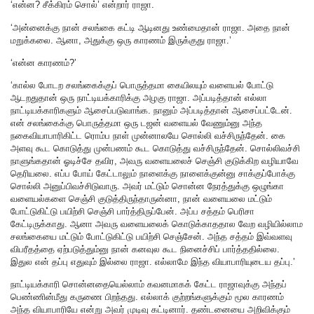
‘என்ன? சீக்கிரம் சொல்’ என்றார் ராஜா.
‘அன்னைக்கு நான் சலங்கை கட்டி ஆடினது உண்மைதான் ராஜா. அதை நான்
மறுக்கலை. ஆனா, அதுக்கு ஒரு காரணம் இருக்குது ராஜா.’
‘என்ன காரணம்?’
‘கால்ல போடற சலங்கைக்குப் பொருத்தமா கையிலயும் வளையல் போட்டு
ஆடறதுதான் ஒரு நாட்டியக்காரிக்கு அழகு ராஜா. அப்படித்தான் எல்லா
நாட்டியக்காரிகளும் ஆசைப்படுவாங்க. நானும் அப்படித்தான் ஆசைப்பட்டேன்.
என் சலங்கைக்கு பொருத்தமா ஒரு டஜன் வளையல் வேணும்னு அந்த
நகைவியாபாரிகிட்ட ரொம்ப நாள் முன்னாலயே சொல்லி வச்சிருந்தேன். கை
அளவு கூட கொடுத்து முன்பணம் கூட கொடுத்து வச்சிருந்தேன். சொல்லிவச்சி
நாளுங்கதான் ஓடிச்சே தவிர, அவரு வளையலைச் செஞ்சி குடுக்கிற வழியாவே
தெரியலை. எப்ப போய் கேட்டாலும் நாளைக்கு நாளைக்குன்னு சாக்குப்போக்கு
சொல்லி அனுப்பிவச்சிடுவாரு. அவர் மட்டும் சொன்ன நேரத்துக்கு ஒழுங்கா
வளையல்களை செஞ்சி குடுத்திருந்தாருன்னா, நான் வளையலை மட்டும்
போட்டுகிட்டு பயிற்சி செஞ்சி பார்த்திருப்பேன். அப்ப சத்தம் பெரிசா
கேட்டிருக்காது. ஆனா அவரு வளையலைக் கொடுக்காததால வேற வழியில்லாம
சலங்கையை மட்டும் போட்டுகிட்டு பயிற்சி செஞ்சேன். அந்த சத்தம் இவ்வளவு
விபரீதத்தை ஏற்படுத்தும்னு நான் கனவுல கூட நினைச்சிப் பார்த்ததில்லை.
இதுல என் தப்பு எதுவும் இல்லை ராஜா. எல்லாமே இந்த வியாபாரியுடைய தப்பு.’
நாட்டியக்காரி சொன்னதையெல்லாம் கவனமாகக் கேட்ட ராஜாவுக்கு அந்தப்
பெண்ணின்மீது கருணை பிறந்தது. எல்லாக் குற்றங்களுக்கும் மூல காரணம்
அந்த வியாபாரியே என்று அவர் முடிவு கட்டினார். தண்டனையை அறிவிக்கும்