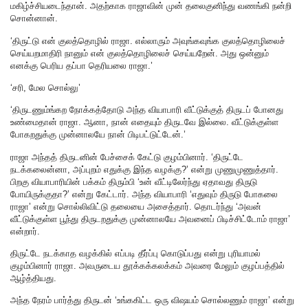
மகிழ்ச்சியடைந்தான். அதற்காக ராஜாவின் முன் தலைகுனிந்து வணங்கி நன்றி
சொன்னான்.
‘திருட்டு என் குலத்தொழில் ராஜா. எல்லாரும் அவுங்கவுங்க குலத்தொழிலைச்
செய்யறமாதிரி நானும் என் குலத்தொழிலைச் செய்யறேன். அது ஒன்னும்
எனக்கு பெரிய தப்பா தெரியலை ராஜா.’
‘சரி, மேல சொல்லு’
‘திருடணும்ங்கற நோக்கத்தோடு அந்த வியாபாரி வீட்டுக்குத் திருடப் போனது
உண்மைதான் ராஜா. ஆனா, நான் எதையும் திருடவே இல்லை. வீட்டுக்குள்ள
போகறதுக்கு முன்னாலயே நான் பிடிபட்டுட்டேன்.’
ராஜா அந்தத் திருடனின் பேச்சைக் கேட்டு குழம்பினார். ‘திருட்டே
நடக்கலைன்னா, அப்புறம் எதுக்கு இந்த வழக்கு?’ என்று முணுமுணுத்தார்.
பிறகு வியாபாரியின் பக்கம் திரும்பி ‘உன் வீட்டிலேர்ந்து ஏதாவது திருடு
போயிருக்குதா?’ என்று கேட்டார். அந்த வியாபாரி ‘எதுவும் திருடு போகலை
ராஜா’ என்று சொல்லிவிட்டு தலையை அசைத்தார். தொடர்ந்து ‘அவன்
வீட்டுக்குள்ள பூந்து திருடறதுக்கு முன்னாலயே அவனைப் பிடிச்சிட்டோம் ராஜா’
என்றார்.
திருட்டே நடக்காத வழக்கில் எப்படி தீர்ப்பு கொடுப்பது என்று புரியாமல்
குழம்பினார் ராஜா. அவருடைய தூக்கக்கலக்கம் அவரை மேலும் குழப்பத்தில்
ஆழ்த்தியது.
அந்த நேரம் பார்த்து திருடன் ‘உங்ககிட்ட ஒரு விஷயம் சொல்லணும் ராஜா’ என்று