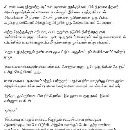
சீடனை அழைத்துவந்த ஆட்கள் அவனை தூக்குமேடையில் நிற்கவைத்தனர்.
அவன் முகத்தில் எவ்விதமான கலக்கமும் இல்லை. பதற்றமில்லாமல்
அமைதியாக இருந்தான். அவன் முகத்தை மூடுவதற்காக ஒரு பெரிய
கருப்புத்துணியோடு அவனுக்கு அருகில் ஒரு வேலைக்காரன் சென்றான்.
அந்த நேரத்துக்குச் சரியாக, கூட்டத்துக்கு நடுவில் நின்றிருந்த குரு
‘மன்னிக்கவும் ராஜா. உங்ககூட ஒரே ஒரு நிமிடம் பேசணும்’ என்று அனைவரையும்
விலக்கிக்கொண்டு ராஜாவின் இருக்கைக்கு முன்னால் வந்து நின்றார்.
‘எதுவா இருந்தாலும் தண்டனை முடியட்டும். அதுக்கப்புறம் பேசிக்கலாம்’ என்றார்
ராஜா.
‘தண்டனையைப்பற்றித்தான் உங்ககூட பேசணும் ராஜா. ஒரே ஒரு நிமிடம் போதும்’
என்று கெஞ்சினார் குரு.
ராஜா குருவை ஒருகணம் உற்றுப் பார்த்தார் ‘முதல்ல நீங்க யாருன்னு சொல்லுங்க.
அதுக்கப்புறமா நீங்க என்ன நினைக்கறீங்களோ அதைச் சொல்லுங்க’ என்றார்.
‘இதோ, தூக்குமேடையில நிக்கிறானே, இவனுடைய குரு நான். இவன்
என்னுடைய சீடன்.’
‘ஓஹோ’
‘இவ்வளவு காலமும் என்கூட இருந்தும் கூட, இவனை நல்லபடியா
ஆளாக்கமுடியாம போயிடுச்சி. அதுவே எனக்குப் பெரிய குற்ற உணர்வா
இருக்குது. இவனை நல்லவிதமா ஆளாக்காம இருந்தது என்னுடைய முதல்