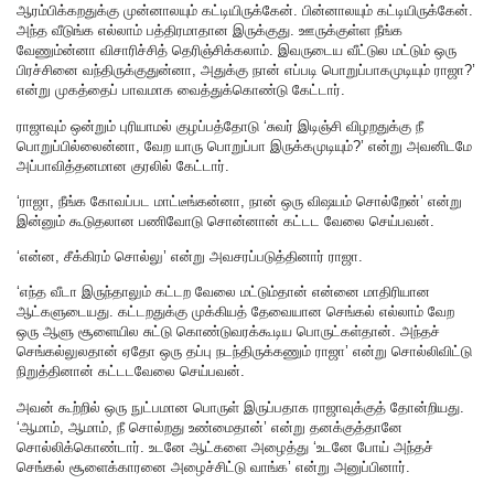
ஆரம்பிக்கறதுக்கு முன்னாலயும் கட்டியிருக்கேன். பின்னாலயும் கட்டியிருக்கேன்.
அந்த வீடுங்க எல்லாம் பத்திரமாதான இருக்குது. ஊருக்குள்ள நீங்க
வேணும்ன்னா விசாரிச்சித் தெரிஞ்சிக்கலாம். இவருடைய வீட்டுல மட்டும் ஒரு
பிரச்சினை வந்திருக்குதுன்னா, அதுக்கு நான் எப்படி பொறுப்பாகமுடியும் ராஜா?’
என்று முகத்தைப் பாவமாக வைத்துக்கொண்டு கேட்டார்.
ராஜாவும் ஒன்றும் புரியாமல் குழப்பத்தோடு ‘சுவர் இடிஞ்சி விழறதுக்கு நீ
பொறுப்பில்லைன்னா, வேற யாரு பொறுப்பா இருக்கமுடியும்?’ என்று அவனிடமே
அப்பாவித்தனமான குரலில் கேட்டார்.
‘ராஜா, நீங்க கோவப்பட மாட்டீங்கன்னா, நான் ஒரு விஷயம் சொல்றேன்’ என்று
இன்னும் கூடுதலான பணிவோடு சொன்னான் கட்டட வேலை செய்பவன்.
‘என்ன, சீக்கிரம் சொல்லு’ என்று அவசரப்படுத்தினார் ராஜா.
‘எந்த வீடா இருந்தாலும் கட்டற வேலை மட்டும்தான் என்னை மாதிரியான
ஆட்களுடையது. கட்டறதுக்கு முக்கியத் தேவையான செங்கல் எல்லாம் வேற
ஒரு ஆளு சூளையில சுட்டு கொண்டுவரக்கூடிய பொருட்கள்தான். அந்தச்
செங்கல்லுலதான் ஏதோ ஒரு தப்பு நடந்திருக்கணும் ராஜா’ என்று சொல்லிவிட்டு
நிறுத்தினான் கட்டடவேலை செய்பவன்.
அவன் கூற்றில் ஒரு நுட்பமான பொருள் இருப்பதாக ராஜாவுக்குத் தோன்றியது.
‘ஆமாம், ஆமாம், நீ சொல்றது உண்மைதான்’ என்று தனக்குத்தானே
சொல்லிக்கொண்டார். உடனே ஆட்களை அழைத்து ‘உடனே போய் அந்தச்
செங்கல் சூளைக்காரனை அழைச்சிட்டு வாங்க’ என்று அனுப்பினார்.