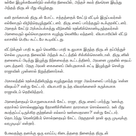
உள்ளே இழுக்கவேண்டும் என்கிற நிலையில், அந்தச் சுவர் திடீரென இடிந்து
அந்தத் திருடன் மீது விழுந்தது.
வலி தாங்காமல் திருடன் போட்ட சத்தத்தைக் கேட்டு வீட்டில் இருப்பவர்கள்
எல்லோரும் விழித்தெழுந்துவிட்டனர். திருடனைப் பார்த்ததும் கூக்குரலிட்டனர்.
அதைக் கேட்டு அக்கம்பக்கத்து வீடுகளில் உறங்கிக்கொண்டிருந்தவர்கள்
அனைவரும் ஒவ்வொருவராக எழுந்து வெளியே வந்தனர். வியாபாரியின் வீட்டு
வாசலில் பெரிய கூட்டமே கூடிவிட்டது.
வீட்டுக்குள் பாதி உடலும் வெளியே பாதி உடலுமாக இருந்த திருடன் தப்பித்துச்
செல்ல முடியாத நிலையில் அந்தக் கூட்டத்தில் சிக்கிக்கொண்டான். திருடனின்
தலையைப் பிடித்து இழுத்து நிற்கவைத்த கூட்டத்தினர், அவனை முதலில் நையப்
புடைத்தனர். பிறகு அவன் கைகளைப் பின்புறமாகக் கட்டி இழுத்துச் சென்று
ராஜாவின் முன்னால் நிறுத்தினார்கள்.
அகாலத்தில் உறக்கத்திலிருந்து எழுந்துவந்த ராஜா அவர்களைப் பார்த்து ‘என்ன
விஷயம்?’ என்று கேட்டார். வியாபாரி நடந்த விவரங்களைச் சுருக்கமாக
ராஜாவிடம் தெரிவித்தார்.
அனைத்தையும் பொறுமையாகக் கேட்ட ராஜா, திருடனைப் பார்த்து ‘உனக்கு
ஏதாச்சும் சொல்லணும்னு தோணிச்சின்னா தாராளமா சொல்லலாம். உன் மீது
சுமத்தப்பட்டிருக்கிற குற்றங்கள் எல்லாம் உண்மைதானா?’ என்று கேட்டார்.
தொடர்ந்து ‘ரெண்டுபேர் சொல்றதையும் கேட்ட பிறகுதான் நான் ஒரு முடிவுக்கு
வரமுடியும்’ என்றார்.
பேசுவதற்கு தனக்கு ஒரு வாய்ப்பு கிடைத்ததை நினைத்த திருடன்