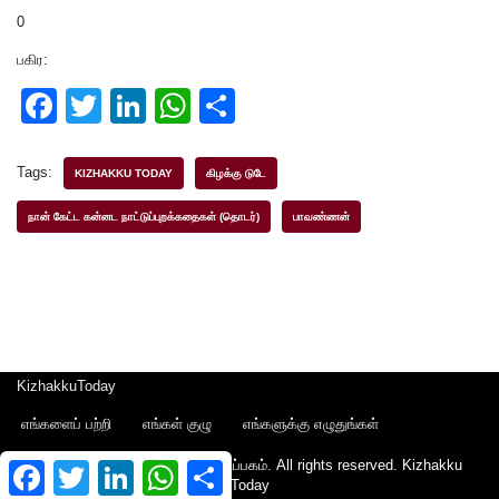
0
பகிர:
F
T
Li
W
S
a
wi
n
h
h
c
tt
k
at
ar
Tags:
KIZHAKKU TODAY
கிழக்கு டுடே
e
er
e
s
e
நான் கேட்ட கன்னட நாட்டுப்புறக்கதைகள் (தொடர்)
பாவண்ணன்
b
dI
A
o
n
p
o
p
k
KizhakkuToday
எங்களைப் பற்றி
எங்கள் குழு
எங்களுக்கு எழுதுங்கள்
Copyright © 2022 - கிழக்கு பதிப்பகம். All rights reserved.
Kizhakku
Facebook
Twitter
LinkedIn
WhatsApp
Share
Today