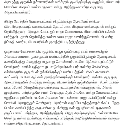
அழைத்து முதலில் தச்சாசாரிகள் வசிக்கும் குடியிருப்புக்கு அனுப்பி, வியாபாரி
சொன்ன விஷயம் உண்மைதானா என்று அறிந்துகொண்டு வருமாறு
அனுப்பிவைத்தார்.
சிறிது நேரத்தில் வேலையாட்கள் திரும்பிவந்து ஆசாரிமார்களிடம்
விசாரித்ததாகவும் வளையல்கள் தொடர்பான விஷயம் உண்மைதான் என்றும்
தெரிவித்தனர். அதைக் கேட்டதும் ராஜா மெளனமாக வியாபாரியின் பக்கம்
பார்த்தார். தான் தெரிவித்த உண்மையை ராஜா உணர்ந்துகொண்டார் என்ற
நிம்மதி உணர்வு வியாபாரியின் முகத்தில் படிந்திருந்தது.
ஒருகணம் யோசனையில் மூழ்கிய ராஜா ஒவ்வொரு நாள் காலையிலும்
அவலட்சணமான முகத்துடன் மண்டபத்தில் ஒதுங்கியிருக்கும் ஆண்டியைக்
கண்டுபிடித்து அழைத்து வருமாறு சொன்னார். உடனே ஆட்கள் புறப்பட்டுச்
சென்றனர். ஊரில் புதிதாக நடமாடுகிறவர்கள் யார் என்கிற கேள்விக்கு
எல்லோருமே குரு-சீடன் தங்கியிருக்கும் மண்டபத்தின் பக்கம் கையைக்
காட்டினர். உடனே ஆட்கள் குளத்தங்கரைக்குச் சென்றனர். அங்கே குரு ஒரு
ஆலமரத்தடியில் அமர்ந்து கண்மூடி தியானத்தில் மூழ்கியிருக்க, சீடன் மட்டும்
பரபரப்போடு அங்குமிங்கும் பார்த்தபடி நடமாடிக்கொண்டிருந்தான். அவன்
முகத்தைப் பார்த்ததுமே தான் தேடிவந்த ஆள் அவனே என்று வேலையாட்கள்
உறுதியாக நம்பினர். உடனே அவனை ‘வா. உன்னை ராஜா கூப்பிடுறார்’ என்று
சொல்லி அழைத்துச் சென்றனர். அவர்கள் எழுப்பிய சத்தத்தைக் கேட்ட பிறகு
மெல்ல கண்விழித்த குரு என்ன நடக்கிறது என்பது புரியாமல் ஒருகணம்
குழப்பமாகப் பார்த்தபடி அமர்ந்திருந்தார். பிறகு அவர்களுக்குப் பின்னாலேயே
சென்று என்ன நடக்கிறது என்பதைப் பார்த்துத் தெரிந்துகொள்ளலாம் என்னும்
எண்ணத்தோடு நடக்கத் தொடங்கினார்.