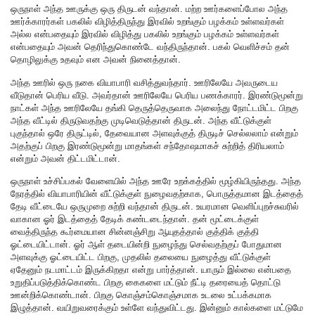
ஒருநாள் அந்த ஊருக்கு ஒரு திருடன் வந்தான். மற்ற ஊர்களைப்போல அந்த
ஊர்க்காரர்கள் பகலில் விழித்திருந்து இரவில் உறங்கும் பழக்கம் உள்ளவர்கள்
அல்ல என்பதையும் இரவில் விழித்து பகலில் உறங்கும் பழக்கம் உள்ளவர்கள்
என்பதையும் அவன் தெரிந்துகொண்டே வந்திருந்தான். பகல் வெளிச்சம் தன்
தொழிலுக்கு உதவும் என அவன் நினைத்தான்.
அந்த ஊரில் ஒரு நகை வியாபாரி வசித்துவந்தார். ஊரிலேயே அவருடைய
வீடுதான் பெரிய வீடு. அவர்தான் ஊரிலேயே பெரிய பணக்காரர். இரண்டுமூன்று
நாட்கள் அந்த ஊரிலேயே தங்கி தெருத்தெருவாக அலைந்து நோட்டமிட்ட பிறகு
அந்த வீட்டில் திருடுவதற்கு முடிவெடுத்தான் திருடன். அந்த வீட்டுக்குள்
புகுந்தால் ஒரே திருட்டில், தேவையான அளவுக்குத் திருடிச் செல்லலாம் என்றும்
அதற்குப் பிறகு இரண்டுமூன்று மாதங்கள் சந்தோஷமாகச் சுற்றித் திரியலாம்
என்றும் அவன் திட்டமிட்டான்.
ஒருநாள் உச்சிப்பகல் வேளையில் அந்த ஊரே உறக்கத்தில் மூழ்கியிருந்தது. அந்த
நேரத்தில் வியாபாரியின் வீட்டுக்குள் நுழைவதற்காக, பொருத்தமான இடத்தைத்
தேடி வீட்டையே ஒருமுறை சுற்றி வந்தான் திருடன். உயரமான வெளிப்புறச்சுவரில்
வாகான ஓர் இடத்தைத் தேடிக் கண்டடைந்தான். தன் மூட்டைக்குள்
வைத்திருந்த கூர்மையான சின்னஞ்சிறு ஆயுதத்தால் குத்திக் குத்தி
ஓட்டையிட்டான். ஓர் ஆள் தடையின்றி நுழைந்து செல்வதற்குப் போதுமான
அளவுக்கு ஓட்டையிட்ட பிறகு, முதலில் தலையை நுழைத்து வீட்டுக்குள்
ஏதேனும் நடமாட்டம் இருக்கிறதா என்று பார்த்தான். யாரும் இல்லை என்பதை
உறுதிப்படுத்திக்கொண்ட பிறகு கைகளை மட்டும் நீட்டி தரையைத் தொட்டு
ஊன்றிக்கொண்டான். பிறகு கொஞ்சம்கொஞ்சமாக உடலை உட்பக்கமாக
இழுத்தான். வயிறுவரைக்கும் உள்ளே வந்துவிட்டது. இன்னும் கால்களை மட்டுமே