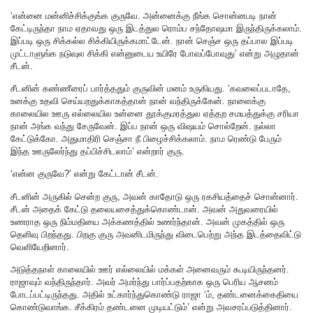
‘என்னை மன்னிச்சிக்குங்க குருவே. அன்னைக்கு நீங்க சொன்னபடி நான்
கேட்டிருந்தா நாம ஏதாவது ஒரு இடத்துல ரொம்ப சந்தோஷமா இருந்திருக்கலாம்.
இப்படி ஒரு சிக்கல்ல சிக்கியிருக்கமாட்டேன். நான் செஞ்ச ஒரு தப்பால இப்படி
முட்டாளுங்க நடுவுல சிக்கி என்னுடைய உயிரே போவப்போவுது’ என்று அழுதான்
சீடன்.
சீடனின் கண்ணீரைப் பார்த்ததும் குருவின் மனம் உருகியது. ‘கவலைப்படாதே,
உனக்கு உதவி செய்யறதுக்காகத்தான் நான் வந்திருக்கேன். நாளைக்கு
காலையில ஊரு எல்லையில உன்னை தூக்குமரத்துல ஏத்தற சமயத்துக்கு சரியா
நான் அங்க வந்து சேருவேன். இப்ப நான் ஒரு விஷயம் சொல்றேன். நல்லா
கேட்டுக்கோ. அதுமாதிரி செஞ்சா நீ பிழைச்சிக்கலாம். நாம ரெண்டு பேரும்
இந்த ஊருலேர்ந்து தப்பிச்சிடலாம்’ என்றார் குரு.
‘என்ன குருவே?’ என்று கேட்டான் சீடன்.
சீடனின் அருகில் சென்ற குரு, அவன் காதோடு ஒரு ரகசியத்தைச் சொன்னார்.
சீடன் அதைக் கேட்டு தலையசைத்துக்கொண்டான். அவன் அதுவரையில்
உணராத ஒரு நிம்மதியை அக்கணத்தில் உணர்ந்தான். அவன் முகத்தில் ஒரு
தெளிவு பிறந்தது. பிறகு குரு அவனிடமிருந்து விடைபெற்று அந்த இடத்தைவிட்டு
வெளியேறினார்.
அடுத்தநாள் காலையில் ஊர் எல்லையில் மக்கள் அனைவரும் கூடியிருந்தனர்.
ராஜாவும் வந்திருந்தார். அவர் அமர்ந்து பார்ப்பதற்காக ஒரு பெரிய ஆசனம்
போடப்பட்டிருந்தது. அதில் உட்கார்ந்துகொண்டு ராஜா ‘ம், தண்டனைக்கைதியை
கொண்டுவாங்க. சீக்கிரம் தண்டனை முடியட்டும்’ என்று அவசரப்படுத்தினார்.