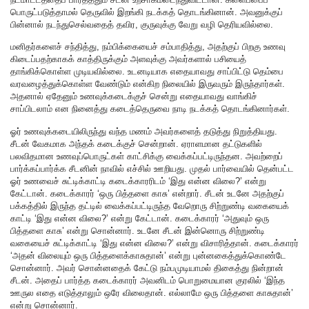
பொருட்படுத்தாமல் தெருவில் இறங்கி நடக்கத் தொடங்கினான். அவனுக்குப்
பின்னால் நடந்துசெல்வதைத் தவிர, குருவுக்கு வேறு வழி தெரியவில்லை.
மனிதர்களைச் சந்தித்து, நம்பிக்கையைச் சம்பாதித்து, அதற்குப் பிறகு உணவு
கிடைப்பதற்காகக் காத்திருக்கும் அளவுக்கு அவர்களால் பசியைத்
தாங்கிக்கொள்ள முடியவில்லை. உடனடியாக எதையாவது சாப்பிட்டு தெம்பை
வரவழைத்துக்கொள்ள வேண்டும் என்கிற நிலையில் இருவரும் இருந்தார்கள்.
அதனால் ஏதேனும் உணவுக்கடைக்குச் சென்று எதையாவது வாங்கிச்
சாப்பிடலாம் என நினைத்து கடைத்தெருவை நாடி நடக்கத் தொடங்கினார்கள்.
ஓர் உணவுக்கடையிலிருந்து வந்த மணம் அவர்களைத் தடுத்து நிறுத்தியது.
சீடன் வேகமாக அந்தக் கடைக்குச் சென்றான். ஏராளமான தட்டுகளில்
பலவிதமான உணவுப்பொருட்கள் காட்சிக்கு வைக்கப்பட்டிருந்தன. அவற்றைப்
பார்க்கப்பார்க்க சீடனின் நாவில் எச்சில் ஊறியது. முதல் பார்வையில் தென்பட்ட
ஓர் உணவைச் சுட்டிக்காட்டி கடைக்காரரிடம் ‘இது என்ன விலை?’ என்று
கேட்டான். கடைக்காரர் ‘ஒரு பித்தளை காசு’ என்றார். சீடன் உடனே அதற்குப்
பக்கத்தில் இருந்த தட்டில் வைக்கப்பட்டிருந்த வேறொரு சிற்றுண்டி வகையைக்
காட்டி ‘இது என்ன விலை?’ என்று கேட்டான். கடைக்காரர் ‘அதுவும் ஒரு
பித்தளை காசு’ என்று சொன்னார். உடனே சீடன் இன்னொரு சிற்றுண்டி
வகையைச் சுட்டிக்காட்டி ‘இது என்ன விலை?’ என்று விசாரித்தான். கடைக்காரர்
‘அதன் விலையும் ஒரு பித்தளைக்காசுதான்’ என்று புன்னகைத்துக்கொண்டே
சொன்னார். அவர் சொன்னதைக் கேட்டு நம்பமுடியாமல் திகைத்து நின்றான்
சீடன். அதைப் பார்த்த கடைக்காரர் அவனிடம் பொறுமையான குரலில் ‘இந்த
ஊருல எதை எடுத்தாலும் ஒரே விலைதான். எல்லாமே ஒரு பித்தளை காசுதான்’
என்று சொன்னார்.