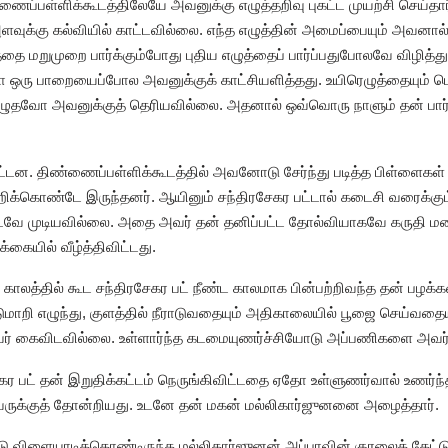
ைப்பள்ளிக்கூடத்திலேயே அவனுக்கு எழுத்தறிவு புகட்ட முயற்சி செய்த
ளவுக்கு கல்வியில் காட்டவில்லை. எந்த எழுத்தின் அமைப்பையும் அவனால
ை மறுமுறை பார்க்கும்போது புதிய எழுத்தைப் பார்ப்பதுபோலவே விழித்து 
 ஒரு பாறையைப்போல அவனுக்குக் காட்சியளித்தது. உயிரெழுத்தையும் ம
 எழுதவோ அவனுக்குத் தெரியவில்லை. அதனால் ஒவ்வொரு நாளும் தன் பார
ட்டன. திண்ணைப்பள்ளிக்கூடத்தில் அவனோடு சேர்ந்து படித்த பிள்ளைகள
க்கொண்டே இருந்தனர். ஆயினும் சந்திரசேகர பட்டால் கடைசி வரைக்கும்
ுகட்டவே முடியவில்லை. அதை அவர் தன் தனிப்பட்ட தோல்வியாகவே கருதி ம
கையில் வீழ்த்திவிட்டது.
்த காலத்தில் கூட சந்திரசேகர பட் நீண்ட காலமாக பின்பற்றிவந்த தன் ப
ுமாறி எழுந்து, குளத்தில் நீராடுவதையும் அதிகாலையில் பூஜை செய்வதை
அவர் கைவிடவில்லை. உள்ளார்ந்த கடமையுணர்ச்சியோடு அப்பணிகளை அவர் 
 பட் தன் இறுதிக்கட்டம் நெருங்கிவிட்டதை ஏதோ உள்ளுணர்வால் உணர்ந்த
வருக்குத் தோன்றியது. உடனே தன் மகன் மல்லிகார்ஜுனனை அழைத்தார்.
ிளையாடிக்கொண்டிருந்த மல்லிகார்ஜுனன் அப்பாவின் குரலைக் கேட்டு