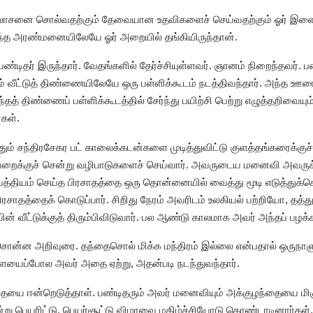
 ஆலோசனை சொல்வதற்கும் தேவையான உதவிகளைச் செய்வதற்கும் ஓர்
ந்த அரண்மனையிலேயே ஓர் அறையில் தங்கியிருந்தான்.
பண்டிதர் இருந்தார். வேதங்களில் தேர்ச்சியுள்ளவர். ஞானம் நிறைந்தவர்.
 வீட்டுத் திண்ணையிலேயே ஒரு பள்ளிக்கூடம் நடத்திவந்தார். அந்த ஊரைச்
் திண்ணைப் பள்ளிக்கூடத்தில் சேர்ந்து பயிற்சி பெற்று எழுத்தறிவைய
கள்.
தும் சந்திரசேகர பட் காலைக்கடன்களை முடித்துவிட்டு குளத்தங்கரைக்குச் செ
ையறைக்குச் சென்று வழிபாடுகளைச் செய்வார். அவருடைய மனைவி அவரு
ேத்தியம் செய்த பிரசாதத்தை ஒரு தொன்னையில் வைத்து மூடி எடுத்துக்
ரசாதத்தைக் கொடுப்பார். சிறிது நேரம் அவரிடம் உலகியல் பற்றியோ, தத்த
பின் வீட்டுக்குத் திரும்பிவிடுவார். பல ஆண்டு காலமாக அவர் அந்தப் பழக்
ன்ன அறிவுரை. தந்தைசொல் மிக்க மந்திரம் இல்லை என்பதால் ஒருநாளு
ளையைப்போல அவர் அதை ஏற்று, அதன்படி நடந்துவந்தார்.
யை ஈன்றெடுத்தாள். பண்டிதரும் அவர் மனைவியும் அக்குழந்தையை மிகுந
்று பெயரிட்டு, பெயர்சூட்டு விழாவை மகிழ்ச்சியோடு கொண்டாடினார்கள்.