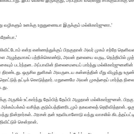
கூடாது. இப்ப வேலை இருக்குது, அப்புறமா வரேன்னு சாக்குபோக்கு சொல்ல
னு வழிகளும் உனக்கு உறுதுணையா இருக்கும் மல்லிகார்ஜுனா.’
கறேன்பா.’
ிட்டோம் என்ற எண்ணத்துக்குப் பிறகுதான் அவர் முகம் சற்றே தெளி
 அழுத்தமாகப் பற்றிக்கொண்டு, அவன் தலையை வருடி, நெற்றியில் முத
ுன்னகையும் படர்ந்தன. அப்பாவின் நிலைமையைப் பார்த்து மல்லிகார்ஜுனனி
திரண்டது. ஒருசில துளிகள் அவருடைய கன்னத்தின் மீது விழுந்து உருண
ொட்டுத் தட்டிக் கொடுத்தார். மறுகணமே அவன் முகத்தைப் பார்த்த நி
்டது.
க்கு அருகில் உட்கார்ந்து தேம்பித் தேம்பி அழுதான் மல்லிகார்ஜுனன். பிற
ம் அக்கம்பக்கம் வசித்த குடும்பத்தினரிடமும் தகவலைத் தெரிவித்தான். 
ந்து நின்றார்கள். அரசன் தன் உதவியாளோடு வந்து வாசலில் கிடத்தப்பட்டி
விட்டுச் சென்றான்.