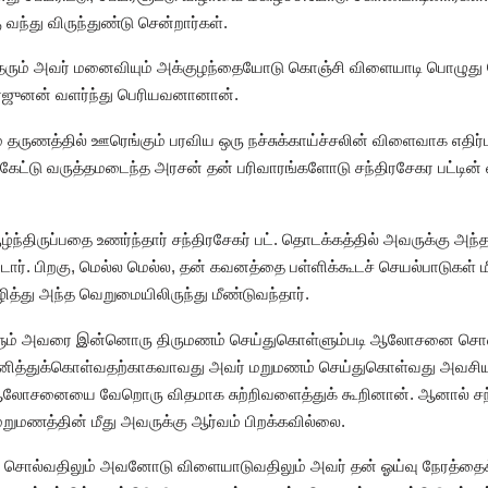
ந்து விருந்துண்டு சென்றார்கள்.
டிதரும் அவர் மனைவியும் அக்குழந்தையோடு கொஞ்சி விளையாடி பொழுது 
ஜுனன் வளர்ந்து பெரியவனானான்.
 தருணத்தில் ஊரெங்கும் பரவிய ஒரு நச்சுக்காய்ச்சலின் விளைவாக எதி
கேட்டு வருத்தமடைந்த அரசன் தன் பரிவாரங்களோடு சந்திரசேகர பட்டின் வீ
்ந்திருப்பதை உணர்ந்தார் சந்திரசேகர் பட். தொடக்கத்தில் அவருக்கு அ
ார். பிறகு, மெல்ல மெல்ல, தன் கவனத்தை பள்ளிக்கூடச் செயல்பாடுகள் மீ
ித்து அந்த வெறுமையிலிருந்து மீண்டுவந்தார்.
ளும் அவரை இன்னொரு திருமணம் செய்துகொள்ளும்படி ஆலோசனை சொன
வனித்துக்கொள்வதற்காகவாவது அவர் மறுமணம் செய்துகொள்வது அவசியம்
ஆலோசனையை வேறொரு விதமாக சுற்றிவளைத்துக் கூறினான். ஆனால் சந்தி
றுமணத்தின் மீது அவருக்கு ஆர்வம் பிறக்கவில்லை.
ை சொல்வதிலும் அவனோடு விளையாடுவதிலும் அவர் தன் ஓய்வு நேரத்தைக்