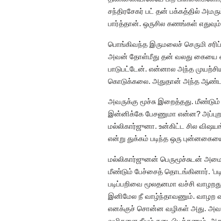
சந்திரசேகர் பட் தன் பக்கத்தில் அ
பார்த்தான். ஒருசில கணங்கள் எதுவ
பொங்கிவந்த இருமலைச் செருமி சரிப்
அவன் தோள்மீது தன் வலது கையை வைத
பாடுபட்டேன். என்னால அந்த முயற்சி
கொடுக்கலை. அதுதான் அந்த ஆண்டவன
அவருக்கு மூச்சு இறைத்தது. மீண்டும
இன்னிக்கே பேசணுமா என்ன? அப்புறம
மல்லிகார்ஜுனா. உன்கிட்ட சில விஷ
என்று துக்கம் படிந்த ஒரு புன்னகையைச
மல்லிகார்ஜுனன் பெருமூச்சுடன் அமைத
மீண்டும் பேச்சைத் தொடங்கினார். ‘ப
படிப்பறிவை மூலதனமா வச்சி வாழறது
இனிமேல நீ வாழ்ந்தாவணும். வாழற வ
எனக்குச் சொன்ன வழிகள் அது. அவருக
வழிகளை நீயும் கடைபிடிக்கணும். அத