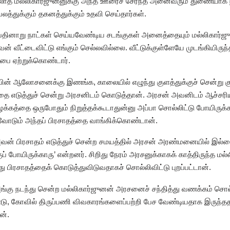
லாத மல்லிகார்ஜுனனுக்கு அந்த ஊரைச் சேர்ந்த அனைவரும் துணையாக ந
லத்துக்கும் தகனத்துக்கும் உதவி செய்தார்கள்.
 பதினாறு நாட்கள் செய்யவேண்டிய சடங்குகள் அனைத்தையும் மல்லிகார்ஜு
வீட்டைவிட்டு எங்கும் செல்லவில்லை. வீட்டுக்குள்ளேயே முடங்கியிர
்பை ஏற்றுக்கொண்டார்.
வின் ஆலோசனைக்கு இணங்க, காலையில் எழுந்து குளத்துக்குச் சென்று க
த்தை எடுத்துச் சென்று அரசனிடம் கொடுத்தான். அரசன் அவனிடம் ஆச்சரி
பழக்கத்தை ஒருபோதும் நிறுத்தக்கூடாதுன்னு அப்பா சொல்லிட்டு போயிருக
வோடும் அந்தப் பிரசாதத்தை வாங்கிக்கொண்டான்.
 அவன் பிரசாதம் எடுத்துச் சென்ற சமயத்தில் அரசன் அரண்மனையில் இல்லை
ோயிருக்காரு’ என்றனர். சிறிது நேரம் அரசனுக்காகக் காத்திருந்த மல்ல
 பிரசாதத்தைக் கொடுத்துவிடுவதாகச் சொல்லிவிட்டு புறப்பட்டான்.
ங்கு நடந்து சென்ற மல்லிகார்ஜுனன் அரசனைச் சந்தித்து வணக்கம் சொல்
டு, கோவில் திருப்பணி விவகாரங்களைப்பற்றி பேச வேண்டியதாக இருந்
ன்.