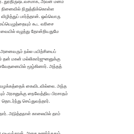
ார். துரதிருஷ்டவசமாக, அவன் மனம்
் நினைவில் நிறுத்திக்கொள்ள
விழித்துப் பார்த்தான். ஒவ்வொரு
ெய்யெழுத்தையும் கூட வரிசை
்வையில் எழுத்து தோன்றியதுமே
் அனைவரும் நல்ல பயிற்சியைப்
 தன் மகன் மல்லிகார்ஜுனனுக்கு
னவேதனையில் மூழ்கினார். அந்தத்
ழக்கவழக்கத்தைக் கைவிடவில்லை. அந்த
யும் அரசனுக்கு நைவேத்திய பிரசாதம்
தொடர்ந்து செய்துவந்தார்.
ார். அடுத்தநாள் காலையில் தாம்
 ஓடிவந்தான். அதை உணர்ந்ததும்