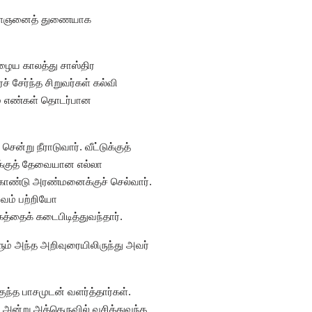
 இளைஞனைத் துணையாக
 பழைய காலத்து சாஸ்திர
 சேர்ந்த சிறுவர்கள் கல்வி
ும் எண்கள் தொடர்பான
ன்று நீராடுவார். வீட்டுக்குத்
க்குத் தேவையான எல்லா
கொண்டு அரண்மனைக்குச் செல்வார்.
ுவம் பற்றியோ
கத்தைக் கடைபிடித்துவந்தார்.
ம் அந்த அறிவுரையிலிருந்து அவர்
்த பாசமுடன் வளர்த்தார்கள்.
 அன்று அத்தெருவில் வசித்துவந்த