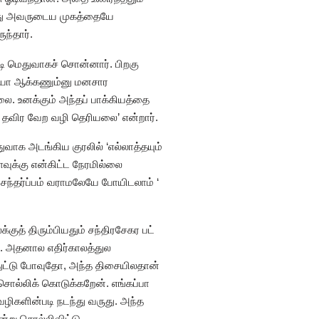
்ந்து அவருடைய முகத்தையே
ந்தார்.
டி மெதுவாகச் சொன்னார். பிறகு
ளியா ஆக்கணும்னு மனசார
ை. உனக்கும் அந்தப் பாக்கியத்தை
தவிர வேற வழி தெரியலை’ என்றார்.
ுவாக அடங்கிய குரலில் ‘எல்லாத்தயும்
ுக்கு என்கிட்ட நேரமில்லை
ந்தர்ப்பம் வராமலேயே போயிடலாம் ‘
ுத் திரும்பியதும் சந்திரசேகர பட்
்ட. அதனால எதிர்காலத்துல
துட்டு போவுதோ, அந்த திசையிலதான்
ொல்லிக் கொடுக்கறேன். எங்கப்பா
ழிகளின்படி நடந்து வருது. அந்த
ன்று சொல்லிவிட்டு