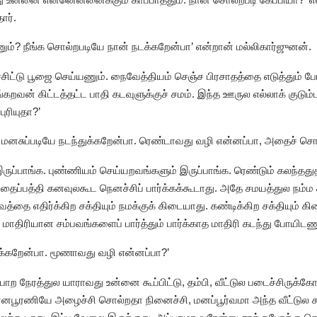
ார்.
ும்? நீங்க சொல்றபடியே நான் நடக்கறேன்பா’ என்றான் மல்லிகார்ஜுனன்.
்சிட்டு பூஜை செய்யணும். நைவேத்தியம் செஞ்ச பிரசாதத்தை எடுத்தும் ப
்கறவன் கிட்டத்தட்ட பாதி கடவுளுக்குச் சமம். இந்த ஊருல எல்லாக் குடு
ுரியுதா?’
உங்க மனசுப்படியே நடந்துக்கறேன்பா. ரெண்டாவது வழி என்னப்பா, அதைச் சொல
ருப்பாங்க. புண்ணியம் செய்யறவங்களும் இருப்பாங்க. ரெண்டும் கலந்தது
தைப்பத்தி கனவுலகூட நெனச்சிப் பார்க்கக்கூடாது. அதே சமயத்துல நம்ம
ாவத்தை எதிர்க்கிற சக்தியும் நமக்குக் கிடையாது. கண்டிக்கிற சக்தியும்
ாதிரியான சம்பவங்களைப் பார்த்தும் பார்க்காத மாதிரி கடந்து போயிடண
்துக்கறேன்பா. மூணாவது வழி என்னப்பா?’
 நேரத்துல யாராவது உன்னை கூப்பிட்டு, தம்பி, வீட்டுல படைச்சிருக்கோம்.
ரணியே அழைச்சி சொல்றதா நினைச்சி, மனப்பூர்வமா அந்த வீட்டுல சாப