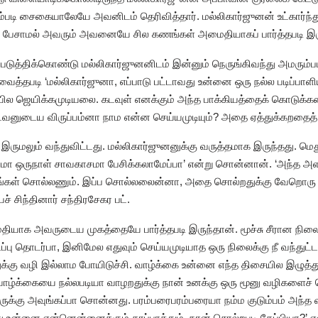
மரும்படி சைகையாலேயே அவனிடம் தெரிவித்தார். மல்லிகார்ஜுனன் உட்கார
ும் பேசாமல் அவரும் அவனையே சில கணங்கள் அமைதியாகப் பார்த்தபடி இரு
படுத்திக்கொண்டு மல்லிகார்ஜுனனிடம் இன்னும் நெருங்கிவந்து அமரும்ப
்தபடி ‘மல்லிகார்ஜுனா, எப்பாடு பட்டாவது உன்னை ஒரு நல்ல படிப்பா
யில ஜெயிக்கமுடியலை. கடவுள் எனக்கும் அந்த பாக்கியத்தைக் கொடுக்கல
ுடைய விருப்பம்னா நாம என்ன செய்யமுடியும்? அதை ஏத்துக்கறதைத் 
் இருமலும் வந்துவிட்டது. மல்லிகார்ஜுனனுக்கு வருத்தமாக இருந்தது. மெத
ா ஒருநாள் சாவகாசமா பேசிக்கலாமேப்பா’ என்று சொன்னான். ‘அந்த அளவ
யங்கள் சொல்லணும். இப்ப சொல்லலைன்னா, அதை சொல்றதுக்கு வேறொரு ச
் சிந்தினார் சந்திரசேகர பட்.
ியாக அவருடைய முகத்தையே பார்த்தபடி இருந்தான். மூச்சு சீரான நிலைக்க
டிப்பு தொடர்பா, இனிமேல எதுவும் செய்யமுடியாத ஒரு நிலைக்கு நீ வந்துட
க்கு வழி இல்லாம போயிடுச்சி. வாழ்க்கை உன்னை எந்த திசையில இழுத்
ாழ்க்கையை நல்லபடியா வாழறதுக்கு நான் உனக்கு ஒரு மூனு வழிகளைச் ச
்கு அவுங்கப்பா சொன்னது. பரம்பரைபரம்பரையா நம்ம குடும்பம் அந்த வ
ு உன்னை என்னென்னைக்கும் காப்பாத்தும். நான் சொல்றபடி கேப்பியா?’ எ