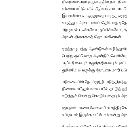
நிறைவடையும் தருணத்தில் தன் திண்ண
விளையாட்டுகளில் ஆர்வம் காட்டிய அ
இயலவில்லை. ஒருமுறை பார்த்த எழுத்த
எழுத்தும் அடையாளம் தெரியாத ஏதோ
பிறழாமல் படிக்கவோ, ஒப்பிக்கவோ,
அவன் திகைக்கத் தொடங்கினான்.
ஏறத்தாழ பத்து ஆண்டுகள் கழிந்துவி
பெற்று ஒவ்வொரு ஆண்டும் வெளியேறி
படிப்பறிவையும் எழுத்தறிவையும் ப
துக்கமே அவருக்கு நோயாக மாறி படுக்
படுக்கையில் நோய்முற்றி படுத்திருந
நிலைமையிலும் காலையில் தட்டுத் தட
எடுத்துச் சென்று கொடுப்பதையும் 
ஒருநாள் மாலை வேளையில் சந்திரசேகர
உயிருடன் இருக்கமாட்டோம் என்று அ
திண்ணையிலேயே பிற பிள்ளைகளோடு வ