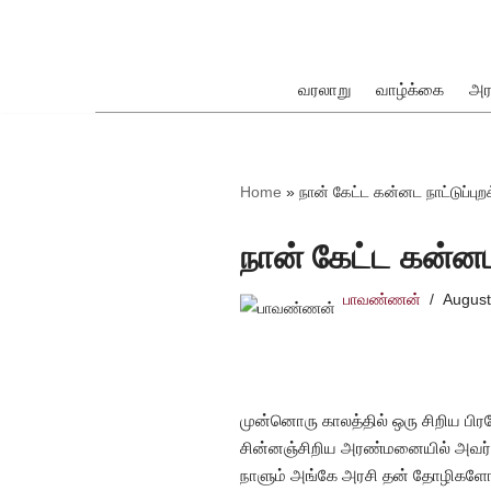
Skip
to
வரலாறு
வாழ்க்கை
அர
content
ok
Home
»
நான் கேட்ட கன்னட நாட்டுப்ப
நான் கேட்ட கன்னட
பாவண்ணன்
August
pp
முன்னொரு காலத்தில் ஒரு சிறிய ப
சின்னஞ்சிறிய அரண்மனையில் அவர்கள
நாளும் அங்கே அரசி தன் தோழிகளோடு