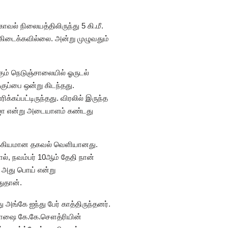
ல் நிலையத்திலிருந்து 5 கி.மீ.
் கிடைக்கவில்லை. அன்று முழுவதும்
கும் நெடுஞ்சாலையில் ஓருடல்
குப்பை ஒன்று கிடந்தது.
கப்பட்டிருந்தது. விரலில் இருந்த
த் ஜா என்று அடையாளம் கண்டது
ுக்கியமான தகவல் வெளியானது.
், நவம்பர் 10ஆம் தேதி நான்
 அது பொய் என்று
துதான்.
அங்கே ஐந்து பேர் காத்திருந்தனர்.
 அவிநாஷை கே.கே.சௌத்ரியின்