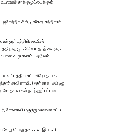
ட உடலாகச் சாக்குமூட்டைக்குள்
ேந்திர சிங், முகேஷ் சந்திரகர்
த உள்ளூர் பத்திரிகையின்
ுத்திநாத் ஜா. 22 வயது இளைஞர்.
ன்மையான வருமானம். ஆர்வம்
னி மாவட்டத்தில் சட்டவிரோதமாக
ந்தார் அவினாஷ். இதற்காக, ஆர்டிஐ
பிடி சோதனைகள் நடந்ததப்பட்டன.
ன்டர், சோனாலி மருத்துவமனை உட்பட
பல்வேறு பெருந்தலைகள் இயங்கி