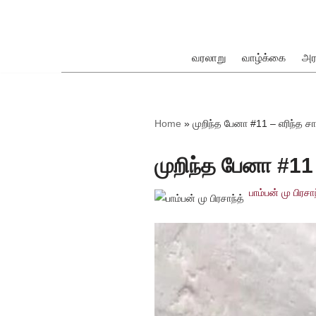
Skip
to
வரலாறு
வாழ்க்கை
அர
content
ok
Home
»
முறிந்த பேனா #11 – எரிந்த ச
முறிந்த பேனா #11
பாம்பன் மு பிரசாந
pp