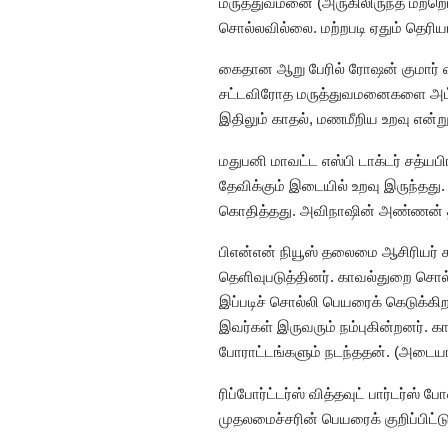
மருத்துவமனை (அருகிலிருந்த மற்றொரு
சொல்லவில்லை. மற்றபடி ஏதும் தெரியா
கைதான ஆறு பேரில் ரோஷன் குமார் ஷ
சட்டவிரோத மருத்துவமனைகளை அம்பலப
இதிலும் காதல், மணமீறிய உறவு என்
மதுபனி மாவட்ட எஸ்பி டாக்டர் சத்ய
தேவிக்கும் இடையில் உறவு இருந்தது
கொதித்தது. அவிநாஷின் அண்ணன் திரி
பிஎன்என் நியூஸ் தலைமை ஆசிரியர் க
தெளிவுபடுத்தினர். காவல்துறை சொல
இப்படிச் சொல்லி பெயரைக் கெடுக்க
இவர்கள் இருவரும் நம்புகின்றனர். கா
போராட்டங்களும் நடந்ததன். (அடையா
ரிப்போர்ட்டர்ஸ் வித்தவுட் பார்டர
முதலமைச்சரின் பெயரைக் குறிப்பிட்