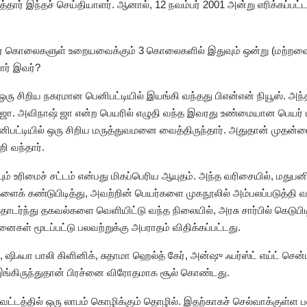
த்தார் இந்தச் செய்தியாளர். ஆனால், 12 நவம்பர் 2001 அன்று எரிக்கப்பட்
் கொலைகளுள் உறையவைக்கும் 3 கொலைகளில் இதுவும் ஒன்று (மற்றவை ஜக
ர் இவர்?
 ஒரு சிறிய நகரமான பெனிபட்டியில் இயங்கி வந்தது பிஎன்என் நியூஸ். அந்
ஜா. அவிநாஷ் ஜா என்ற பெயரில் எழுதி வந்த இவரது உண்மையான பெயர் ப
பெனிபட்டியில் ஒரு சிறிய மருத்துவமனை வைத்திருந்தார். அதுதான் முத
ி வந்தார்.
ும் உரிமைச் சட்டம் என்பது மிகப்பெரிய ஆயுதம். அந்த வரிசையில், மதுப
க் கண்டுபிடித்து, அவற்றின் பெயர்களை முகநூலில் அம்பலப்படுத்தி வ
தொடர்ந்து தகவல்களை வெளியிட்டு வந்த நிலையில், அரசு சார்பில் கெடு
கள் மூடப்பட்டு பலவற்றுக்கு அபராதம் விதிக்கப்பட்டது.
 ஷிஃபா பாலி கிளினிக், சுதாமா ஹெல்த் கேர், அன்ஷு ஃபர்ஸ்ட் எய்ட் செ
இங்கிருந்துதான் பிரச்னை விரோதமாக சூல் கொண்டது.
்டத்தில் ஒரு லாபம் கொழிக்கும் தொழில். இதற்காகச் செல்வாக்குள்ள 