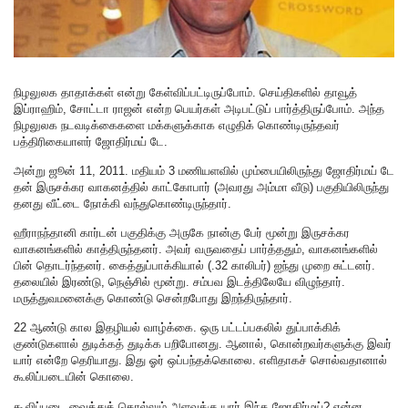
நிழலுலக தாதாக்கள் என்று கேள்விப்பட்டிருப்போம். செய்திகளில் தாவூத்
இப்ராஹிம், சோட்டா ராஜன் என்ற பெயர்கள் அடிபட்டுப் பார்த்திருப்போம். அந்த
நிழலுலக நடவடிக்கைகளை மக்களுக்காக எழுதிக் கொண்டிருந்தவர்
பத்திரிகையாளர் ஜோதிர்மய் டே.
அன்று ஜூன் 11, 2011. மதியம் 3 மணியளவில் மும்பையிலிருந்து ஜோதிர்மய் டே
தன் இருசக்கர வாகனத்தில் காட்கோபார் (அவரது அம்மா வீடு) பகுதியிலிருந்து
தனது வீட்டை நோக்கி வந்துகொண்டிருந்தார்.
ஹீராநந்தானி கார்டன் பகுதிக்கு அருகே நான்கு பேர் மூன்று இருசக்கர
வாகனங்களில் காத்திருந்தனர். அவர் வருவதைப் பார்த்ததும், வாகனங்களில்
பின் தொடர்ந்தனர். கைத்துப்பாக்கியால் (.32 காலிபர்) ஐந்து முறை சுட்டனர்.
தலையில் இரண்டு, நெஞ்சில் மூன்று. சம்பவ இடத்திலேயே விழுந்தார்.
மருத்துவமனைக்கு கொண்டு சென்றபோது இறந்திருந்தார்.
22 ஆண்டு கால இதழியல் வாழ்க்கை. ஒரு பட்டப்பகலில் துப்பாக்கிக்
குண்டுகளால் துடிக்கத் துடிக்க பறிபோனது. ஆனால், கொன்றவர்களுக்கு இவர்
யார் என்றே தெரியாது. இது ஓர் ஒப்பந்தக்கொலை. எளிதாகச் சொல்வதானால்
கூலிப்படையின் கொலை.
கூலிப்படை வைத்துக் கொல்லும் அளவுக்கு யார் இந்த ஜோதிர்மய்? என்ன