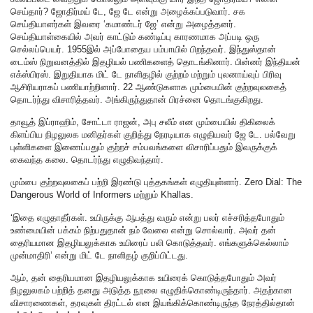
செய்தார்? ஜோதிர்மய் டே, ஜே டே என்று அழைக்கப்படுவார். சக
செய்தியாளர்கள் இவரை ‘கமாண்டர் ஜே’ என்று அழைத்தனர்.
செய்தியாள்கையில் அவர் காட்டும் கண்டிப்பு காரணமாக அப்படி ஒரு
செல்லப்பெயர். 1955இல் அப்போதைய பம்பாயில் பிறந்தவர். இந்துஸ்தான்
டைம்ஸ் நிறுவனத்தில் இதழியல் பணிகளைத் தொடங்கினார். பின்னர் இந்தியன்
எக்ஸ்பிரஸ். இறுதியாக மிட் டே நாளிதழில் குற்றம் மற்றும் புலனாய்வுப் பிரிவு
ஆசிரியராகப் பணியாற்றினார். 22 ஆண்டுகளாக மும்பையின் குற்றவுலகைத்
தொடர்ந்து விசாரித்தவர். அங்கிருந்துதான் பிரச்னை தொடங்குகிறது.
தாவூத் இப்ராஹிம், சோட்டா ராஜன், அபு சலீம் என மும்பையில் திகிலைக்
கிளப்பிய நிழலுலக மனிதர்கள் குறித்து நேரடியாக எழுதியவர் ஜே டே. பல்வேறு
புள்ளிகளை இணைப்பதும் குற்றச் சம்பவங்களை விசாரிப்பதும் இவருக்குக்
கைவந்த கலை. தொடர்ந்து எழுதிவந்தார்.
மும்பை குற்றவுலகைப் பற்றி இரண்டு புத்தகங்கள் எழுதியுள்ளார். Zero Dial: The
Dangerous World of Informers மற்றும் Khallas.
‘இதை எழுதாதீர்கள். உயிருக்கு ஆபத்து வரும் என்று பலர் எச்சரித்தபோதும்
உண்மையின் பக்கம் நிற்பதுதான் நம் வேலை என்று சொல்வார். அவர் தன்
தைரியமான இதழியலுக்காக உயிரைப் பலி கொடுத்தவர். எங்களுக்கெல்லாம்
முன்மாதிரி’ என்று மிட் டே நாளிதழ் குறிப்பிட்டது.
ஆம், தன் தைரியமான இதழியலுக்காக உயிரைக் கொடுத்தபோதும் அவர்
நிழலுலகம் பற்றித் தனது அடுத்த நூலை எழுதிக்கொண்டிருந்தார். அதற்கான
விசாரணைகள், தரவுகள் திரட்டல் என இயங்கிக்கொண்டிருந்த நேரத்தில்தான்