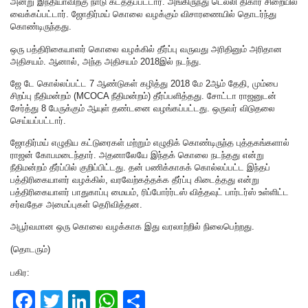
அன்று இந்தியாவிற்கு நாடு கடத்தப்பட்டார். அங்கிருந்து டெல்லி திகார் சிறையில்
வைக்கப்பட்டார். ஜோதிர்மய் கொலை வழக்கும் விசாரணையில் தொடர்ந்து
கொண்டிருந்தது.
ஒரு பத்திரிகையாளர் கொலை வழக்கில் தீர்ப்பு வருவது அரிதினும் அரிதான
அதிசயம். ஆனால், அந்த அதிசயம் 2018இல் நடந்து.
ஜே டே கொல்லப்பட்ட 7 ஆண்டுகள் கழித்து 2018 மே 2ஆம் தேதி, மும்பை
சிறப்பு நீதிமன்றம் (MCOCA நீதிமன்றம்) தீர்ப்பளித்தது. சோட்டா ராஜனுடன்
சேர்த்து 8 பேருக்கும் ஆயுள் தண்டனை வழங்கப்பட்டது. ஒருவர் விடுதலை
செய்யப்பட்டார்.
ஜோதிர்மய் எழுதிய கட்டுரைகள் மற்றும் எழுதிக் கொண்டிருந்த புத்தகங்களால்
ராஜன் கோபமடைந்தார். அதனாலேயே இந்தக் கொலை நடந்தது என்று
நீதிமன்றம் தீர்ப்பில் குறிப்பிட்டது. தன் பணிக்காகக் கொல்லப்பட்ட இந்தப்
பத்திரிகையாளர் வழக்கில், வரவேற்கத்தக்க தீர்ப்பு கிடைத்தது என்று
பத்திரிகையாளர் பாதுகாப்பு மையம், ரிப்போர்ர்டஸ் வித்தவுட் பார்டர்ஸ் உள்ளிட்ட
சர்வதேச அமைப்புகள் தெரிவித்தன.
அபூர்வமான ஒரு கொலை வழக்காக இது வரலாற்றில் நிலைபெற்றது.
(தொடரும்)
பகிர:
F
T
Li
W
S