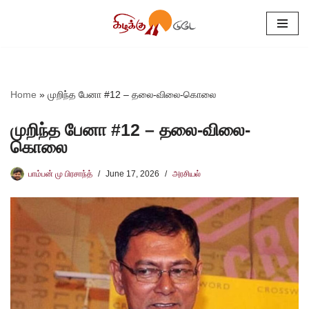
Skip
to
content
Home
»
முறிந்த பேனா #12 – தலை-விலை-கொலை
முறிந்த பேனா #12 – தலை-விலை-
கொலை
பாம்பன் மு பிரசாந்த்
June 17, 2026
அரசியல்