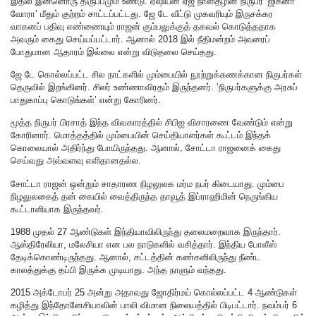
இதில் இன்னொரு திருப்பமும் உண்டு. ஏஷியன் ஏஜ் நாளிதழின் நிருபர் ‘ஜிக்னா
வோரா’ மீதும் குற்றம் சாட்டப்பட்டது. ஜே டே வீட்டு முகவரியும் இருசக்கர
வாகனப் பதிவு எண்ணையும் ராஜன் கும்பலுக்குத் தகவல் கொடுத்ததாக
அவரும் கைது செய்யப்பட்டார். ஆனால் 2018 இல் நீதிமன்றம் அவரைப்
போதுமான ஆதாரம் இல்லை என்று விடுதலை செய்தது.
ஜே டே கொல்லப்பட்ட சில நாட்களில் மும்பையில் நூற்றுக்கணக்கான நிருபர்கள்
தெருவில் இறங்கினர். சிலர் உண்ணாவிரதம் இருந்தனர். ‘நிருபர்களுக்கு அரசுப்
பாதுகாப்பு கொடுங்கள்’ என்று கோரினர்.
மூத்த நிருபர் பிரசாத் இந்த விவகாரத்தில் சிபிஐ விசாரணை வேண்டும் என்று
கோரினார். மொத்தத்தில் மும்பையின் செய்தியாளர்கள் கூட்டம் இந்தக்
கொலையால் அதிர்ந்து போயிருந்தது. ஆனால், சோட்டா ராஜனைக் கைது
செய்வது அவ்வளவு எளிதானதல்ல.
சோட்டா ராஜன் ஒன்றும் சாதாரண நிழலுலக மர்ம நபர் கிடையாது. மும்பை
நிழலுலகைத் தன் கையில் வைத்திருந்த தாவூத் இப்ராஹிமின் நெருங்கிய
கூட்டாளியாக இருந்தவர்.
1988 முதல் 27 ஆண்டுகள் இந்தியாவிலிருந்து தலைமறைவாக இருந்தார்.
ஆஸ்திரேலியா, மலேசியா என பல நாடுகளில் வசித்தார். இந்திய போலீஸ்
தேடிக்கொண்டிருந்தது. ஆனால், சட்டத்தின் கண்களிலிருந்து நீண்ட
காலத்துக்கு தப்பி இருக்க முடியாது. அந்த நாளும் வந்தது.
2015 அக்டோபர் 25 அன்று அதாவது ஜோதிர்மய் கொல்லப்பட்ட 4 ஆண்டுகள்
கழித்து இந்தோனேசியாவின் பாலி விமான நிலையத்தில் பிடிபட்டார். நவம்பர் 6