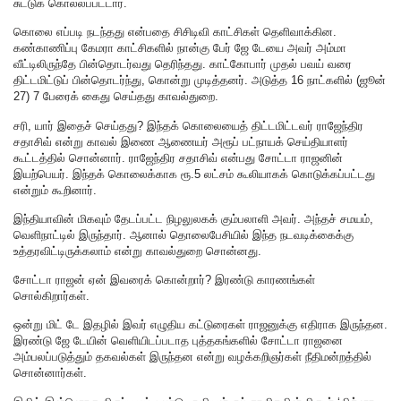
சுட்டுக் கொல்லப்பட்டார்.
கொலை எப்படி நடந்தது என்பதை சிசிடிவி காட்சிகள் தெளிவாக்கின.
கண்காணிப்பு கேமரா காட்சிகளில் நான்கு பேர் ஜே டேயை அவர் அம்மா
வீட்டிலிருந்தே பின்தொடர்வது தெரிந்தது. காட்கோபார் முதல் பவய் வரை
திட்டமிட்டுப் பின்தொடர்ந்து, கொன்று முடித்தனர். அடுத்த 16 நாட்களில் (ஜூன்
27) 7 பேரைக் கைது செய்தது காவல்துறை.
சரி, யார் இதைச் செய்தது? இந்தக் கொலையைத் திட்டமிட்டவர் ராஜேந்திர
சதாசிவ் என்று காவல் இணை ஆணையர் அரூப் பட்நாயக் செய்தியாளர்
கூட்டத்தில் சொன்னார். ராஜேந்திர சதாசிவ் என்பது சோட்டா ராஜனின்
இயற்பெயர். இந்தக் கொலைக்காக ரூ.5 லட்சம் கூலியாகக் கொடுக்கப்பட்டது
என்றும் கூறினார்.
இந்தியாவின் மிகவும் தேடப்பட்ட நிழலுலகக் கும்பலாளி அவர். அந்தச் சமயம்,
வெளிநாட்டில் இருந்தார். ஆனால் தொலைபேசியில் இந்த நடவடிக்கைக்கு
உத்தரவிட்டிருக்கலாம் என்று காவல்துறை சொன்னது.
சோட்டா ராஜன் ஏன் இவரைக் கொன்றார்? இரண்டு காரணங்கள்
சொல்கிறார்கள்.
ஒன்று மிட் டே இதழில் இவர் எழுதிய கட்டுரைகள் ராஜனுக்கு எதிராக இருந்தன.
இரண்டு ஜே டேயின் வெளியிடப்படாத புத்தகங்களில் சோட்டா ராஜனை
அம்பலப்படுத்தும் தகவல்கள் இருந்தன என்று வழக்கறிஞர்கள் நீதிமன்றத்தில்
சொன்னார்கள்.