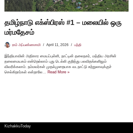
தமிழ்நாடு எக்ஸ்பிரஸ் #1 – மலையில் ஒரு
மர்மதேசம்
ராம் அப்பண்ணசாமி
April 11, 2026
பத்தி
இந்தியாவின் அதிகார மையப்புள்ளி, நாட்டின் தலைநகர், மத்திய அரசின்
தலைமையகம் என்றெல்லாம் புது டெல்லி குறித்து பலவிதங்களிலும்
விவரிக்கலாம். நம்மவர்கள் முதல்முறையாக வடநாட்டு சுற்றுலாவுக்குச்
செல்கிறார்கள் என்றாலே…
Read More »
KizhakkuToday