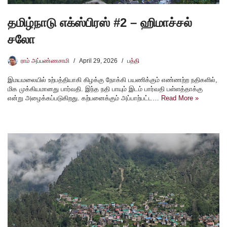
தமிழ்நாடு எக்ஸ்பிரஸ் #2 – ஹிமாச்சல்
சலோ
ராம் அப்பண்ணசாமி
April 29, 2026
பத்தி
இமயமலையில் உற்பத்தியாகி கிழக்கு நோக்கி பயணிக்கும் எண்ணற்ற நதிகளில்,
மிக முக்கியமானது பார்வதி. இந்த நதி பாயும் இடம் பார்வதி பள்ளத்தாக்கு
என்று அழைக்கப்படுகிறது. கற்பனைக்கும் அப்பாற்பட்ட…
Read More »