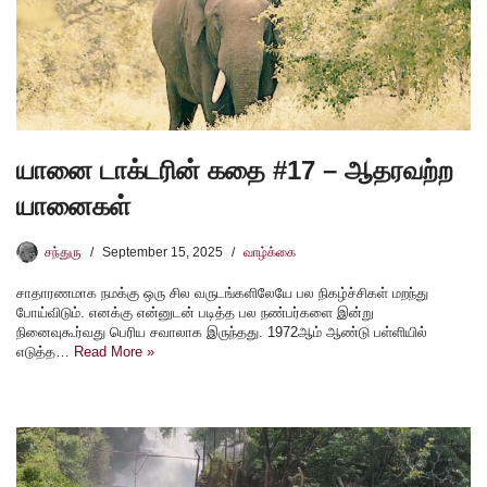
யானை டாக்டரின் கதை #17 – ஆதரவற்ற
யானைகள்
சந்துரு
September 15, 2025
வாழ்க்கை
சாதாரணமாக நமக்கு ஒரு சில வருடங்களிலேயே பல நிகழ்ச்சிகள் மறந்து
போய்விடும். எனக்கு என்னுடன் படித்த பல நண்பர்களை இன்று
நினைவுகூர்வது பெரிய சவாலாக இருந்தது. 1972ஆம் ஆண்டு பள்ளியில்
எடுத்த…
Read More »