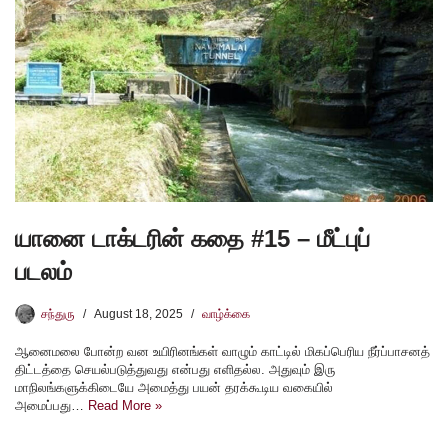
யானை டாக்டரின் கதை #15 – மீட்புப்
படலம்
சந்துரு
August 18, 2025
வாழ்க்கை
ஆனைமலை போன்ற வன உயிரினங்கள் வாழும் காட்டில் மிகப்பெரிய நீர்ப்பாசனத்
திட்டத்தை செயல்படுத்துவது என்பது எளிதல்ல. அதுவும் இரு
மாநிலங்களுக்கிடையே அமைத்து பயன் தரக்கூடிய வகையில்
அமைப்பது…
Read More »