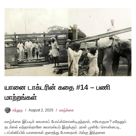
யானை டாக்டரின் கதை #14 – பணி
மாற்றங்கள்
சந்துரு
August 2, 2025
வாழ்க்கை
வாழ்க்கை இப்படிச் சுகமாகப் போய்க்கொண்டிருந்தால், சரியாகுமா? ஏதேனும்
தடங்கல் வந்தால்தானே சுவாரஸ்யம் இருக்கும். நான் முன்பே சொன்னபடி,
டாப்ஸ்லிப்பில் யானைகள் குறைந்து போனதால் அங்கு இத்தனை