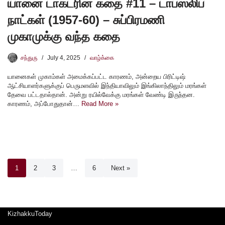
யானை டாக்டரின் கதை #11 – டாப்ஸ்லிப்
நாட்கள் (1957-60) – சுப்பிரமணி
முகாமுக்கு வந்த கதை
சந்துரு
July 4, 2025
வாழ்க்கை
யானைகள் முகாம்கள் அமைக்கப்பட்ட காரணம், அன்றைய பிரிட்டிஷ்
ஆட்சியாளர்களுக்குப் பெருமளவில் இந்தியாவிலும் இங்கிலாந்திலும் மரங்கள்
தேவை பட்டதால்தான். அன்று ரயில்வேக்கு மரங்கள் வேண்டி இருந்தன.
காரணம், அப்போதுதான்…
Read More »
1
2
3
…
6
Next »
KizhakkuToday