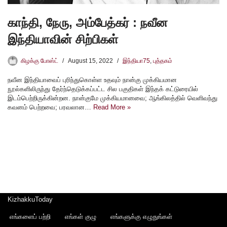
காந்தி, நேரு, அம்பேத்கர் : நவீன
இந்தியாவின் சிற்பிகள்
கிழக்கு போஸ்ட்
August 15, 2022
இந்தியா75
,
புத்தகம்
நவீன இந்தியாவைப் புரிந்துகொள்ள உதவும் நான்கு முக்கியமான
நூல்களிலிருந்து தேர்ந்தெடுக்கப்பட்ட சில பகுதிகள் இந்தக் கட்டுரையில்
இடம்பெற்றிருக்கின்றன. நான்குமே முக்கியமானவை; ஆங்கிலத்தில் வெளிவந்து
கவனம் பெற்றவை; பரவலான…
Read More »
KizhakkuToday
எங்களைப் பற்றி
எங்கள் குழு
எங்களுக்கு எழுதுங்கள்