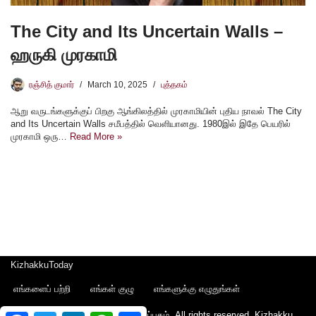
The City and Its Uncertain Walls –
ஹருகி முரகாமி
ரஞ்சித் குமார்
March 10, 2025
புத்தகம்
ஆறு வருடங்களுக்குப் பிறகு ஆங்கிலத்தில் முரகாமியின் புதிய நாவல் The City
and Its Uncertain Walls சமீபத்தில் வெளியானது. 1980இல் இதே பெயரில்
முரகாமி ஒரு…
Read More »
KizhakkuToday
எங்களைப் பற்றி
எங்கள் குழு
எங்களுக்கு எழுதுங்கள்
Copyright © 2022 - கிழக்கு பதிப்பகம். All rights reserved.
Kizhakku