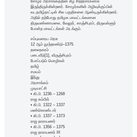
சோழர் அரசாங்கத்தின் கீழ் சிற்றரசர்களாக
இருந்திருக்கின்றனர். சோழர்களின் அழிவுக்குப்பின்
வடதமிழ்நாட்டின் சில பகுதிகளை ஆண்டிருக்கின்றனர்.
அதில் தற்போது தமிழக மாவட்டங்களான
திருவண்ணாமலை, வேலூர், காஞ்சிபுரம், திருவள்ளூர்
போன்ற மாவட்டங்கள் அடங்கும்.
சம்புவரைய அரசு
12 ஆம் நூற்றாண்டு–1375
தலைநகரம்
படைவீடு[1], விருஞ்சிபுரம்
பேசப்படும் மொழிகள்
தமிழ்
சமயம்
இந்து
அரசாங்கம்
முடியாட்சி
• கி.பி. 1236 – 1268
ராஜ கம்பீரர்
• கி.பி. 1322 – 1337
மண்கொண்டார்
• கி.பி. 1337 – 1373
ராஜ நாராயணர்
• கி.பி. 1356 – 1375
ராஜ நாராயணர் III