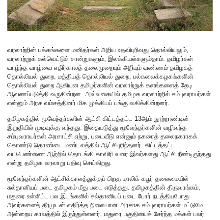
வரலாற்றின் பக்கங்களை மனிதர்கள் அறிய உதவிபுரிவது தொல்லியலும்,
வரலாற்றுக் கல்வெட்டுச் சான்றுகளும், இலக்கியல்களும்தாம். தமிழர்கள்
வாழ்ந்த வாழ்வை எதிர்காலத் தலைமுறையும் அறியும் வண்ணம் தமிழகத்
தொல்லியல் துறை, மத்தியத் தொல்லியல் துறை, பல்கலைக்கழகங்களின்
தொல்லியல் துறை ஆகியன தமிழர்களின் வரலாற்றுக் களங்களைத் தேடி
ஆவணப்படுத்தி வருகின்றன. அவ்வகையில் தமிழக வரலாற்றில் சம்புவராயர்கள்
என்னும் அரச வம்சத்தினர் மிக முக்கியப் பங்கு வகிக்கின்றனர்.
தமிழகத்தில் மூவேந்தர்களின் ஆட்சி கிட்டத்தட்ட 13ஆம் நூற்றாண்டின்
இறுதியில் முடிவுக்கு வந்தது. இதையடுத்து மூவேந்தர்களின் வழிவந்த
சம்புவராயர்கள் அரசாட்சி ஏற்று, படைவீடு என்னும் நகரைத் தலைநகராகக்
கொண்டு தொண்டை மண்டலத்தில் ஆட்சிபுரிந்தனர். கிட்டத்தட்ட
வடபெண்ணை ஆற்றில் தொடங்கி காவிரி வரை இவர்களது ஆட்சி நீண்டிருந்தது
என்று தமிழக வரலாறு பதிவு செய்கிறது.
மூவேந்தர்களின் ஆட்சிக்காலத்துக்குப் பிறகு மாலிக் கபூர் தலைமையில்
சுல்தானியப் படை தமிழகம் மீது படை எடுத்தது. தமிழகத்தின் திருவரங்கம்,
மதுரை உள்ளிட்ட பல இடங்களில் சுல்தானியப் படை போர் நடத்தியபோது
அவர்களைத் தீரமுடன் எதிர்த்த நிலையான அரசாக சம்புவராயர்கள் மட்டுமே
அன்றைய காலத்தில் இருந்துள்ளனர். மதுரை பகுதியைச் சேர்ந்த மக்கள் பலர்