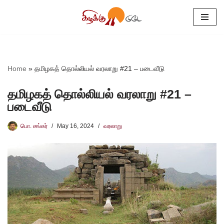
Skip
to
content
Home
»
தமிழகத் தொல்லியல் வரலாறு #21 – படைவீடு
தமிழகத் தொல்லியல் வரலாறு #21 –
படைவீடு
பொ. சங்கர்
May 16, 2024
வரலாறு