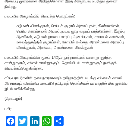
அமைப்பு முறைகளை அறிந்துகொள்ள இந்த அகழாய்வு பெரிதும் துணை
நின்றது.
படைவீடு அகழாய்வில் கிடைத்த பொருட்கள்:
சுடுமண் விளக்குகள், செப்புக் குழாய் அமைப்புகள், கிண்ணங்கள்,
பெரிய கொள்கலன் அமைப்புடைய ஜாடி வடிவப் பாத்திரங்கள், இரும்பு
ஆணிகள், சுடுமண் நாணய வார்ப்பு அமைப்புகள், சமையல் கலன்கள்,
உலைத்துருத்திக் குழாய்கள், கோயில் அல்லது அரண்மனை அமைப்பு
விளக்குகள், அலங்கார அரண்மனை விளக்குகள்
படைவீடு அகழாய்வின் மூலம் 14ஆம் நூற்றாண்டின் வரலாறு குறித்த
சான்றுகளும், சங்கச் சான்றுகளும், தொல்லியல் சான்றுகளும் நமக்குக்
கிடைக்கப்பெறுகின்றன.
சம்புவராயர்களின் தலைநகரமாகவும் தமிழகத்தின் வடக்கு எல்லைக் காவல்
அரசாகவும் விளங்கிய படைவீடு தமிழகத் தொல்லியல் வரலாற்றில் மிக முக்கிய
இடம் வகிக்கின்றது.
(தொடரும்)
பகிர:
F
T
Li
W
S
a
wi
n
h
h