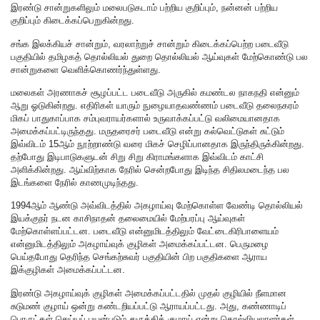
இரண்டு சான்றுகளிலும் மலைபடுகடாம் பற்றிய குறிப்பும், நன்னன் பற்றிய
குறிப்பும் கிடைக்கப்பெறுகின்றது.
சங்க இலக்கியச் சான்றும், வரலாற்றுச் சான்றும் கிடைக்கப்பெற்ற படைவீடு
பகுதியில் தமிழகத் தொல்லியல் துறை தொல்லியல் ஆய்வுகள் மேற்கொண்டு பல
சான்றுகளை வெளிக்கொணர்ந்துள்ளது.
மலைகள் அரணாகச் சூழப்பட்ட படைவீடு அருகில் கமண்டல நாகநதி என்னும்
ஆறு ஓடுகின்றது. எதிரிகள் யாரும் நுழையாதவண்ணம் படைவீடு தலைநகரம்
மிகப் பாதுகாப்பாக சம்புவராயர்களால் உருவாக்கப்பட்டு வலிமையானதாக
அமைக்கப்பட்டிருந்தது. மருதரைசர் படைவீடு என்று கல்வெட்டுகள் சுட்டும்
இவ்விடம் 15ஆம் நூற்றாண்டு வரை மிகச் செழிப்பானதாக இருந்திருக்கின்றது.
தற்போது இடிபாடுகளுடன் சிறு சிறு கிராமங்களாக இவ்விடம் காட்சி
அளிக்கின்றது. ஆய்விற்காக நேரில் சென்றபோது இடிந்த சிதிலமடைந்த பல
இடங்களை நேரில் காணமுடிந்தது.
1994ஆம் ஆண்டு அவ்விடத்தில் அகழாய்வு மேற்கொள்ள வேண்டி தொல்லியல்
இயக்குநர் நடன காசிநாதன் தலைமையில் மேற்பரப்பு ஆய்வுகள்
மேற்கொள்ளப்பட்டன. படைவீடு என்னுமிடத்திலும் வேட்டைகிரிபாளையம்
என்னுமிடத்திலும் அகழாய்வுக் குழிகள் அமைக்கப்பட்டன. பெருமழை
பெய்தபோது தெரிந்த செங்கற்சுவர் பகுதியின் பிற பகுதிகளை ஆராய
இக்குழிகள் அமைக்கப்பட்டன.
இரண்டு அகழாய்வுக் குழிகள் அமைக்கப்பட்டதில் முதல் குழியில் நீளமான
சுடுமண் குழாய் ஒன்று கண்டறியப்பட்டு ஆராயப்பட்டது. அது, கண்ணாடிப்
பொருட்கள் செய்யப் பயன்படும் துருத்திக் குழாய் என்று தொல்லியலாளர்கள்