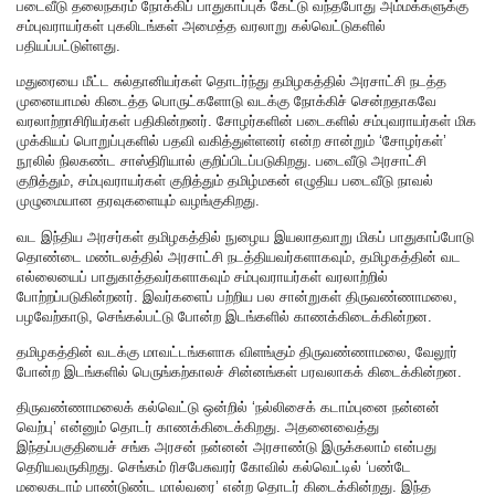
படைவீடு தலைநகரம் நோக்கிப் பாதுகாப்புக் கேட்டு வந்தபோது அம்மக்களுக்கு
சம்புவராயர்கள் புகலிடங்கள் அமைத்த வரலாறு கல்வெட்டுகளில்
பதியப்பட்டுள்ளது.
மதுரையை மீட்ட சுல்தானியர்கள் தொடர்ந்து தமிழகத்தில் அரசாட்சி நடத்த
முனையாமல் கிடைத்த பொருட்களோடு வடக்கு நோக்கிச் சென்றதாகவே
வரலாற்றாசிரியர்கள் பதிகின்றனர். சோழர்களின் படைகளில் சம்புவராயர்கள் மிக
முக்கியப் பொறுப்புகளில் பதவி வகித்துள்ளனர் என்ற சான்றும் ‘சோழர்கள்’
நூலில் நிலகண்ட சாஸ்திரியால் குறிப்பிடப்படுகிறது. படைவீடு அரசாட்சி
குறித்தும், சம்புவராயர்கள் குறித்தும் தமிழ்மகன் எழுதிய படைவீடு நாவல்
முழுமையான தரவுகளையும் வழங்குகிறது.
வட இந்திய அரசர்கள் தமிழகத்தில் நுழைய இயலாதவாறு மிகப் பாதுகாப்போடு
தொண்டை மண்டலத்தில் அரசாட்சி நடத்தியவர்களாகவும், தமிழகத்தின் வட
எல்லையைப் பாதுகாத்தவர்களாகவும் சம்புவராயர்கள் வரலாற்றில்
போற்றப்படுகின்றனர். இவர்களைப் பற்றிய பல சான்றுகள் திருவண்ணாமலை,
பழவேற்காடு, செங்கல்பட்டு போன்ற இடங்களில் காணக்கிடைக்கின்றன.
தமிழகத்தின் வடக்கு மாவட்டங்களாக விளங்கும் திருவண்ணாமலை, வேலூர்
போன்ற இடங்களில் பெருங்கற்காலச் சின்னங்கள் பரவலாகக் கிடைக்கின்றன.
திருவண்ணாமலைக் கல்வெட்டு ஒன்றில் ‘நல்லிசைக் கடாம்புனை நன்னன்
வெற்பு’ என்னும் தொடர் காணக்கிடைக்கிறது. அதனைவைத்து
இந்தப்பகுதியைச் சங்க அரசன் நன்னன் அரசாண்டு இருக்கலாம் என்பது
தெரியவருகிறது. செங்கம் ரிசபேசுவரர் கோவில் கல்வெட்டில் ‘பண்டே
மலைகடாம் பாண்டுண்ட மால்வரை’ என்ற தொடர் கிடைக்கின்றது. இந்த