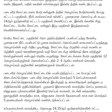
கண்டறிந்தனர். மதில் சுவரின் எச்சங்களும் இவ்விடத்தில் கண்டறியப்பட்டது.
படைவீடு கோட்டைகரை மேடு என்னுமிடத்தில் அகழாய்வு மேற்கொண்டபோது
கட்டடப் பகுதிகள், நீர்க் கால்வாய்கள் உள்ளிட்ட முறையான அமைப்புடன் கூடிய
14ஆம் நூற்றாண்டு கட்டடப் பகுதிகள் வெளிப்பட்டன. இவ்விடங்களில் சிறு
கோட்டை, பெரிய கோட்டை என்னும் இரு பகுதிகள் இருந்தமையும்
வெளிக்கொணரப்பட்டது.
பெரிய கோட்டை பகுதியில் அரச குடும்பத்தினர் பயன்பாட்டிற்கு வேண்டி
முறையான நீர்ப் பயன்பாட்டு முறை கால்வாய் அமைப்புகள் கையாளப்பட்டிருந்தது
அகழாய்வின் வழி அறிய முடிகிறது. கோட்டைக்கு அருகில் பாயும் கமண்டல
ஆற்றின் மூலம் உறைகிணறுகள் வழி கோட்டைக்கு உள்ளேயும் நீரை எடுத்துச்
சென்றுள்ளனர் என்பதும் தெரிய வருகிறது. கோட்டைக்கரை மேடு பகுதியில் 12
அகழாய்வுக்குழிகள் அமைக்கப்பட்டதில் 2, 4 ஆகிய எண்கள் கொண்ட
அகழாய்வுக் குழிகளில் உறைகிணறுகள் வெளிப்பட்டன.
படைவீடு அகழாய்வில் கோட்டையில் பயன்படுத்தப்பட்ட பல பொருட்கள்
கிடைக்கப்பெற்றன. படைவீடு அகழாய்வில் மொத்தம் 5 செப்புக்காசுகள்
கிடைக்கப்பெற்றதாகத் தொல்லியல் இயக்குநர் நடனகாசிநாதன் தன்னுடைய
அறிக்கையில் குறிப்பிடுகிறார். முதலாம் இராசராசன் காலத்திய செப்பு நாணயம்,
விஜயநகர புக்கராயனின் இரண்டு செப்புக் காசுகள், டெல்லி சுல்தானிய
ஜலாலுதின் காலத்திய காசு, விஜயநகர அரசன் தேவராயன் காசு என மொத்தம்
5 நாணயங்கள் அகழாய்வில் கண்டெடுக்கப்பட்டன.
சம்புவராயர்கள் காலத்திய, அதாவது 14,15ஆம் நூற்றாண்டுகளின் கட்டட