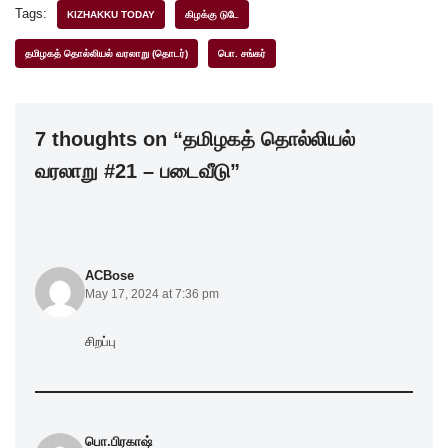
c
tt
k
at
ar
Tags:
KIZHAKKU TODAY
கிழக்கு டுடே
e
er
e
s
e
தமிழகத் தொல்லியல் வரலாறு (தொடர்)
பொ. சங்கர்
b
dI
A
o
n
p
7 thoughts on “தமிழகத் தொல்லியல்
o
p
வரலாறு #21 – படைவீடு”
k
ACBose
May 17, 2024 at 7:36 pm
சிறப்பு
பொ.பிரகாஷ்