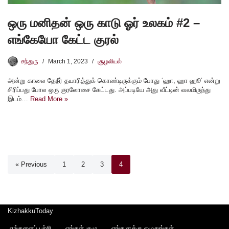
ஒரு மனிதன் ஒரு காடு ஓர் உலகம் #2 –
எங்கேயோ கேட்ட குரல்
சந்துரு
March 1, 2023
சூழலியல்
அன்று காலை தேநீர் தயாரித்துக் கொண்டிருக்கும் போது ‘ஹா, ஹா ஹூ’ என்று
சிரிப்பது போல ஒரு குரலோசை கேட்டது. அப்படியே அது வீட்டின் வலமிருந்து
இடம்…
Read More »
« Previous
1
2
3
4
KizhakkuToday
எங்களைப் பற்றி
எங்கள் குழு
எங்களுக்கு எழுதுங்கள்