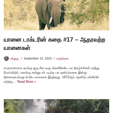
யானை டாக்டரின் கதை #17 – ஆதரவற்ற
யானைகள்
சந்துரு
September 15, 2025
வாழ்க்கை
சாதாரணமாக நமக்கு ஒரு சில வருடங்களிலேயே பல நிகழ்ச்சிகள் மறந்து
போய்விடும். எனக்கு என்னுடன் படித்த பல நண்பர்களை இன்று
நினைவுகூர்வது பெரிய சவாலாக இருந்தது. 1972ஆம் ஆண்டு பள்ளியில்
எடுத்த…
Read More »