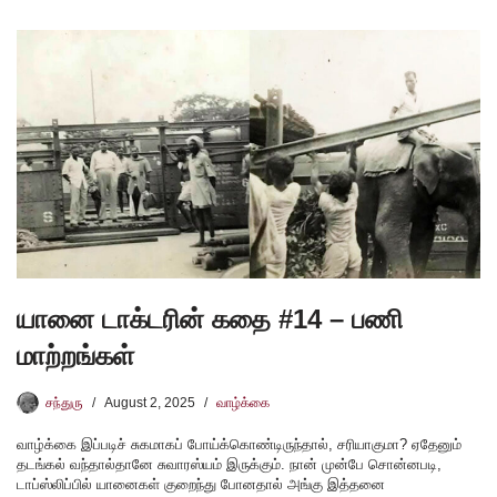
யானை டாக்டரின் கதை #14 – பணி
மாற்றங்கள்
சந்துரு
August 2, 2025
வாழ்க்கை
வாழ்க்கை இப்படிச் சுகமாகப் போய்க்கொண்டிருந்தால், சரியாகுமா? ஏதேனும்
தடங்கல் வந்தால்தானே சுவாரஸ்யம் இருக்கும். நான் முன்பே சொன்னபடி,
டாப்ஸ்லிப்பில் யானைகள் குறைந்து போனதால் அங்கு இத்தனை