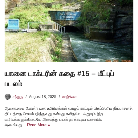
யானை டாக்டரின் கதை #15 – மீட்புப்
படலம்
சந்துரு
August 18, 2025
வாழ்க்கை
ஆனைமலை போன்ற வன உயிரினங்கள் வாழும் காட்டில் மிகப்பெரிய நீர்ப்பாசனத்
திட்டத்தை செயல்படுத்துவது என்பது எளிதல்ல. அதுவும் இரு
மாநிலங்களுக்கிடையே அமைத்து பயன் தரக்கூடிய வகையில்
அமைப்பது…
Read More »