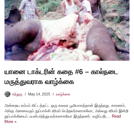
யானை டாக்டரின் கதை #6 – கால்நடை
மருத்துவராக வாழ்க்கை
சந்துரு
May 14, 2025
வாழ்க்கை
அன்றைய கம்பம் கிட்டத்தட்ட ஒரு கலவர பூமியாகத்தான் இருந்தது. காரணம்,
அங்கு அனைவரும் துப்பாக்கி உரிமம் பெற்றவர்களாகவோ, அல்லது உரிமம் இன்றி
துப்பாக்கியைப் பயன்படுத்துபவர்களாகவோ இருந்தனர். வழிப்பறி,…
Read
More »