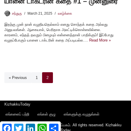
யானை டாக்டரின் கதை #1 – முன்னுரை
சந்துரு
March 21, 2025
வாழ்க்கை
இதற்கு முன் நான் எழுதியதெல்லாம் எனது சொந்தக் கதை அல்லது
அனுபவங்கள். ஆகையால், பெரிதாக அலட்டிக்கொள்ளவில்லை.
காரணம், எந்தத் தவறும் பிழையும் என்னைத்தான் பாதிக்கும்! இப்போது
எழுதப்போகும் யானை டாக்டரின் கதை அப்படியல்ல.…
Read More »
« Previous
1
2
KizhakkuToday
எங்களைப் பற்றி
எங்கள் குழு
எங்களுக்கு எழுதுங்கள்
Copyright © 2022 - கிழக்கு பதிப்பகம். All rights reserved.
Kizhakku
Facebook
Twitter
LinkedIn
WhatsApp
Share
Today