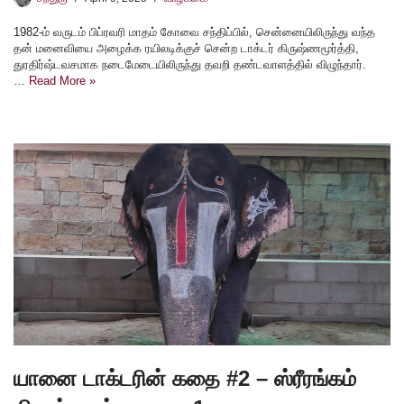
1982-ம் வருடம் பிப்ரவரி மாதம் கோவை சந்திப்பில், சென்னையிலிருந்து வந்த
தன் மனைவியை அழைக்க ரயிலடிக்குச் சென்ற டாக்டர் கிருஷ்ணமூர்த்தி,
துரதிர்ஷ்டவசமாக நடைமேடையிலிருந்து தவறி தண்டவாளத்தில் விழுந்தார்.
…
Read More »
யானை டாக்டரின் கதை #2 – ஸ்ரீரங்கம்