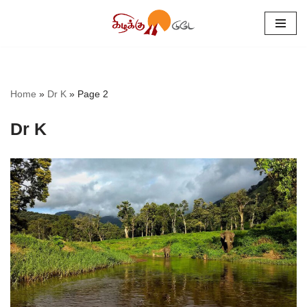
Skip
to
content
Home
»
Dr K
»
Page 2
Dr K