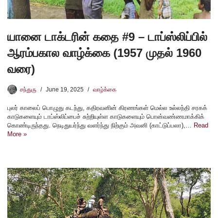
யானை டாக்டரின் கதை #9 – டாப்ஸ்லிப்பில்
ஆரம்பகால வாழ்க்கை (1957 முதல் 1960
வரை)
சந்துரு
June 19, 2025
வாழ்க்கை
புலர் காலைப் பொழுது கடந்து, கதிரவனின் கிரணங்கள் மெல்ல உல்லந்தி சரகக்
காடுகளையும் டாப்ஸ்லிப்பைச் சுற்றியுள்ள காடுகளையும் பொன்வண்ணமாக்கிக்
கொண்டிருந்தது. நெடிதுயர்ந்து வளர்ந்து நிற்கும் அவனி (காட்டுப்பலா),…
Read
More »