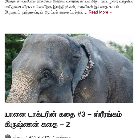
இந்தக் காலம்போல நாகரிகம் அதிகம் வளராத காலம் அது. நடைமுறை வாழ்வில்
மனிதனை விஞ்சும் அளவிற்கு இயந்திரங்கள், கருவிகள் இல்லாத காலம்.
இருபதாம் நூற்றாண்டின் ஆரம்பக் காலகட்டத்தில்…
Read More »
யானை டாக்டரின் கதை #3 – ஸ்ரீரங்கம்
கிருஷ்ணன் கதை – 2
சந்துரு
April 9, 2025
வாழ்க்கை