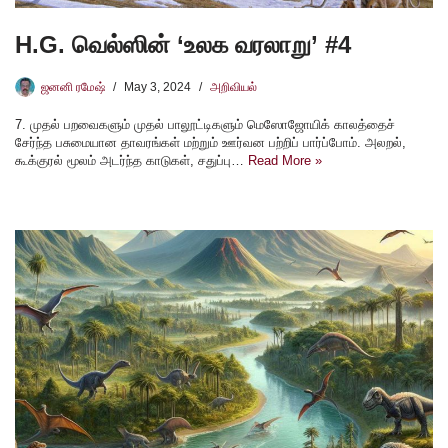
H.G. வெல்ஸின் ‘உலக வரலாறு’ #4
ஜனனி ரமேஷ்
May 3, 2024
அறிவியல்
7. முதல் பறவைகளும் முதல் பாலூட்டிகளும் மெஸோஜோயிக் காலத்தைச்
சேர்ந்த பசுமையான தாவரங்கள் மற்றும் ஊர்வன பற்றிப் பார்ப்போம். அலறல்,
கூக்குரல் மூலம் அடர்ந்த காடுகள், சதுப்பு…
Read More »