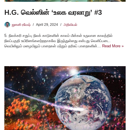
H.G. வெல்ஸின் ‘உலக வரலாறு’ #3
ஜனனி ரமேஷ்
April 29, 2024
அறிவியல்
5. நிலக்கரி சதுப்பு நிலக் காடுகளின் காலம் மீன்கள் உருவான காலத்தில்
நிலப்பகுதி உயிரினங்களற்றதாகவே இருந்துள்ளது என்பது வெளிப்படை.
வெயிலிலும் மழையிலும் பாறைகள் மற்றும் தரிசுப் பாறைகளின்…
Read More »