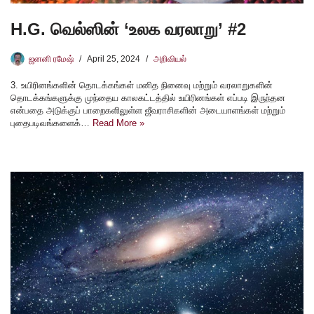
H.G. வெல்ஸின் ‘உலக வரலாறு’ #2
ஜனனி ரமேஷ்
April 25, 2024
அறிவியல்
3. உயிரினங்களின் தொடக்கங்கள் மனித நினைவு மற்றும் வரலாறுகளின்
தொடக்கங்களுக்கு முந்தைய காலகட்டத்தில் உயிரினங்கள் எப்படி இருந்தன
என்பதை அடுக்குப் பாறைகளிலுள்ள ஜீவராசிகளின் அடையாளங்கள் மற்றும்
புதைபடிவங்களைக்…
Read More »