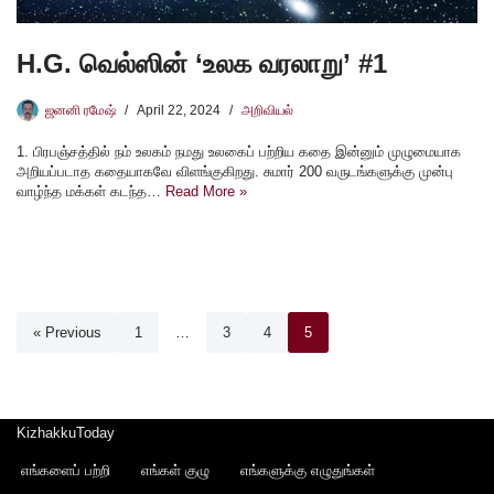
H.G. வெல்ஸின் ‘உலக வரலாறு’ #1
ஜனனி ரமேஷ்
April 22, 2024
அறிவியல்
1. பிரபஞ்சத்தில் நம் உலகம் நமது உலகைப் பற்றிய கதை இன்னும் முழுமையாக
அறியப்படாத கதையாகவே விளங்குகிறது. சுமார் 200 வருடங்களுக்கு முன்பு
வாழ்ந்த மக்கள் கடந்த…
Read More »
« Previous
1
…
3
4
5
KizhakkuToday
எங்களைப் பற்றி
எங்கள் குழு
எங்களுக்கு எழுதுங்கள்