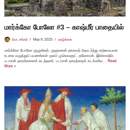
மார்க்கோ போலோ #3 – காஷ்மீர் பாதையில்
பொ. சங்கர்
May 9, 2025
வாழ்க்கை
மார்க்கோ போலோ குழுவினர், குஹானன் நகரைத் தொடர்ந்து கடுமையான
உடலை வருத்தும் பயணங்கள் மூலம் முலெவஹட், தலேகான், இஸ்காஷிம்,
படாசன் நகரங்களைக் கடந்தனர். படாசன் நகரத்தைக் கடக்கவே…
Read
More »