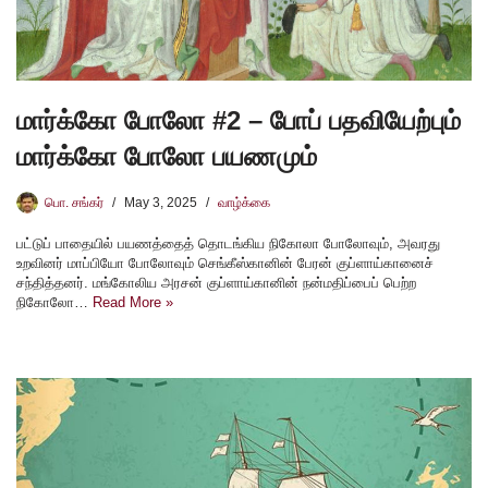
மார்க்கோ போலோ #2 – போப் பதவியேற்பும்
மார்க்கோ போலோ பயணமும்
பொ. சங்கர்
May 3, 2025
வாழ்க்கை
பட்டுப் பாதையில் பயணத்தைத் தொடங்கிய நிகோலா போலோவும், அவரது
உறவினர் மாப்பியோ போலோவும் செங்கீஸ்கானின் பேரன் குப்ளாய்கானைச்
சந்தித்தனர். மங்கோலிய அரசன் குப்ளாய்கானின் நன்மதிப்பைப் பெற்ற
நிகோலோ…
Read More »