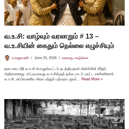
வ.உ.சி: வாழ்வும் வரலாறும் # 13 –
வ.உ.சியின் கைதும் நெல்லை எழுச்சியும்
க.ராஜாமணி
June 25, 2026
வரலாறு
,
வாழ்க்கை
தடையை மீறி வ.உ.சி பொதுக்கூட்டம் நடத்தியதால் வின்ச்சின் சீற்றம்
அதிகமானது. எப்படியாவது வ.உ.சிக்குத் தக்க பாடம் புகட்ட எண்ணினார்.
வ.உ.சி, சுப்பிரமணிய சிவா மற்றும் பத்மநாப ஐயர்…
Read More »