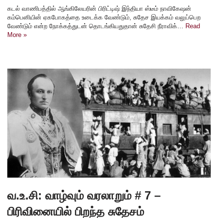
கடல் வாணிபத்தில் ஆங்கிலேயரின் பிரிட்டிஷ் இந்தியா ஸ்டீம் நாவிகேஷன்
கம்பெனியின் ஏகபோகத்தை உடைக்க வேண்டும், சுதேச இயக்கம் வலுப்பெற
வேண்டும் என்ற நோக்கத்துடன் தொடங்கியதுதான் சுதேசி நீராவிக்…
Read
More »
வ.உ.சி: வாழ்வும் வரலாறும் # 7 –
பிரிவினையில் பிறந்த சுதேசம்