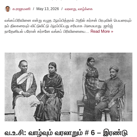
க.ராஜாமணி
May 13, 2026
வரலாறு
,
வாழ்க்கை
வங்கப்பிரிவினை என்று எழுத ஆரம்பித்தால் அதில் கர்சன் பிரபுவின் பெயரையும்
நம் திலகரையும் விட்டுவிட்டு ஆரம்பிப்பது சரியாக அமையாது. ஜார்ஜ்
நாதேனியல் பரோன் கர்சனே வங்கப் பிரிவினையை…
Read More »
வ.உ.சி: வாழ்வும் வரலாறும் # 6 – இரண்டு