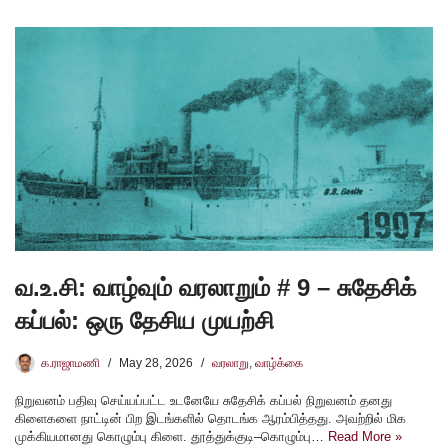
வ.உ.சி: வாழ்வும் வரலாறும் # 9 – சுதேசிக்
கப்பல்: ஒரு தேசிய முயற்சி
க.ராஜாமணி
May 28, 2026
வரலாறு
,
வாழ்க்கை
நிறுவனம் பதிவு செய்யப்பட்ட உடனேயே சுதேசிக் கப்பல் நிறுவனம் தனது
கிளைகளை நாட்டின் பிற இடங்களில் தொடங்க ஆரம்பித்தது. அவற்றில் மிக
முக்கியமானது கொழும்பு கிளை. தூத்துக்குடி–கொழும்பு…
Read More »