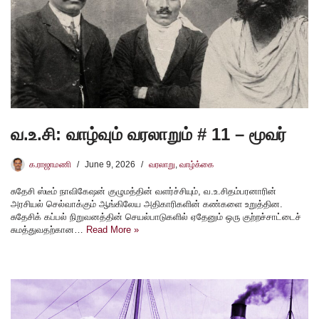
வ.உ.சி: வாழ்வும் வரலாறும் # 11 – மூவர்
க.ராஜாமணி
June 9, 2026
வரலாறு
,
வாழ்க்கை
சுதேசி ஸ்டீம் நாவிகேஷன் குழுமத்தின் வளர்ச்சியும், வ.உ.சிதம்பரனாரின்
அரசியல் செல்வாக்கும் ஆங்கிலேய அதிகாரிகளின் கண்களை உறுத்தின.
சுதேசிக் கப்பல் நிறுவனத்தின் செயல்பாடுகளில் ஏதேனும் ஒரு குற்றச்சாட்டைச்
சுமத்துவதற்கான…
Read More »