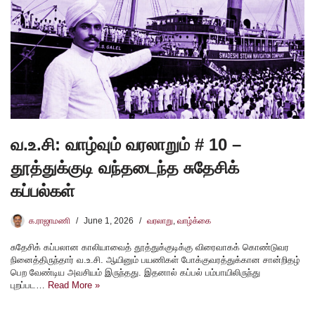
வ.உ.சி: வாழ்வும் வரலாறும் # 10 –
தூத்துக்குடி வந்தடைந்த சுதேசிக்
கப்பல்கள்
க.ராஜாமணி
June 1, 2026
வரலாறு
,
வாழ்க்கை
சுதேசிக் கப்பலான காலியாவைத் தூத்துக்குடிக்கு விரைவாகக் கொண்டுவர
நினைத்திருந்தார் வ.உ.சி. ஆயினும் பயணிகள் போக்குவரத்துக்கான சான்றிதழ்
பெற வேண்டிய அவசியம் இருந்தது. இதனால் கப்பல் பம்பாயிலிருந்து
புறப்பட…
Read More »