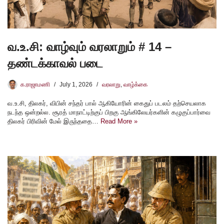
வ.உ.சி: வாழ்வும் வரலாறும் # 14 –
தண்டக்காவல் படை
க.ராஜாமணி
July 1, 2026
வரலாறு
,
வாழ்க்கை
வ.உ.சி, திலகர், விபின் சந்தர் பால் ஆகியோரின் கைதுப் படலம் தற்செயலாக
நடந்த ஒன்றல்ல. சூரத் மாநாட்டிற்குப் பிறகு ஆங்கிலேயர்களின் கழுகுப்பார்வை
திலகர் பிரிவின் மேல் இருந்ததை…
Read More »