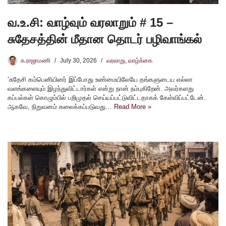
வ.உ.சி: வாழ்வும் வரலாறும் # 15 –
சுதேசத்தின் மீதான தொடர் பழிவாங்கல்
க.ராஜாமணி
July 30, 2026
வரலாறு
,
வாழ்க்கை
‘சுதேசி கம்பெனியினர் இப்போது உண்மையிலேயே தங்களுடைய எல்லா
வளங்களையும் இழந்துவிட்டார்கள் என்று நான் நம்புகிறேன். அவர்களது
கப்பல்கள் கொழும்பில் பறிமுதல் செய்யப்பட்டுவிட்டதாகக் கேள்விப்பட்டேன்.
ஆகவே, நிறுவனம் கலைக்கப்படுவது…
Read More »