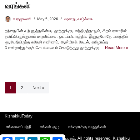
வரங்கள்
க.ராஜாமணி
May 5, 2026
வரலாறு
,
வாழ்க்கை
தந்தையின் வற்புறுத்தலின்படி தூத்துக்குடி வந்திருந்தாலும், சிதம்பரனாரின்
தனிப்பெருங்குணம் மாறவில்லை. ஒட்டப்பிடாரத்தில் இருந்தபோதே மனத்தில்
குடியேறியிருந்த சுதேசி எண்ணம், ஆன்மிகத் தேடல், தமிழாய்வு
போன்றவற்றுக்குச் செயல்வடிவம் கொடுத்தது தூத்துக்குடி…
Read More »
1
2
Next »
KizhakkuToday
எங்களைப் பற்றி
எங்கள் குழு
எங்களுக்கு எழுதுங்கள்
Copyright © 2022 - கிழக்கு பதிப்பகம். All rights reserved.
Kizhakku
Facebook
Twitter
LinkedIn
WhatsApp
Share