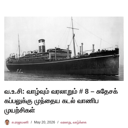
வ.உ.சி: வாழ்வும் வரலாறும் # 8 – சுதேசக்
கப்பலுக்கு முந்தைய கடல் வாணிப
முயற்சிகள்
க.ராஜாமணி
May 20, 2026
வரலாறு
,
வாழ்க்கை