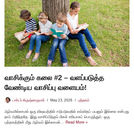
வாசிக்கும் கலை #2 – வளப்படுத்த
வேண்டிய வாசிப்பு வளையம்!
டாக்டர் கிருஷ்ணகுமார்
May 23, 2026
புத்தகம்
ஆர்வமில்லாமல் ஒரு விஷயத்தில் ஈடுபடுவதில் எவ்விதப் பயனும் இல்லை என்பது
நாம் அறிந்ததே. இது வாசிப்பிற்கும் மிகச் சரியாகப் பொருந்தும். ஒரு
புத்தகத்தின் மீது ஆர்வம் இல்லாமல்…
Read More »