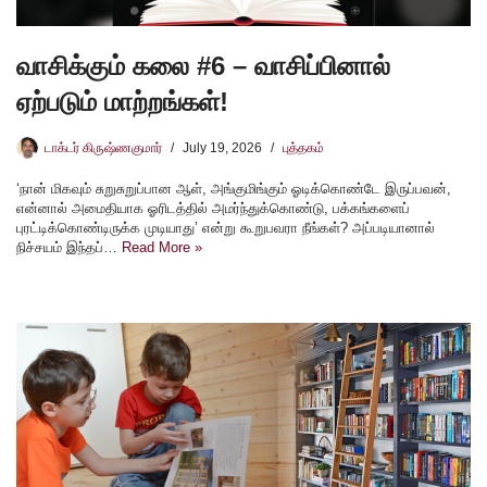
வாசிக்கும் கலை #6 – வாசிப்பினால்
ஏற்படும் மாற்றங்கள்!
டாக்டர் கிருஷ்ணகுமார்
July 19, 2026
புத்தகம்
‘நான் மிகவும் சுறுசுறுப்பான ஆள், அங்குமிங்கும் ஓடிக்கொண்டே இருப்பவன்,
என்னால் அமைதியாக ஓரிடத்தில் அமர்ந்துக்கொண்டு, பக்கங்களைப்
புரட்டிக்கொண்டிருக்க முடியாது’ என்று கூறுபவரா நீங்கள்? அப்படியானால்
நிச்சயம் இந்தப்…
Read More »