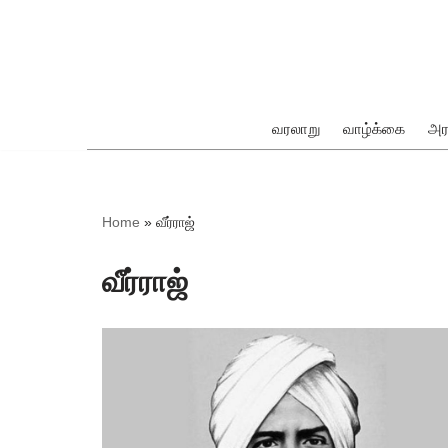
Skip
to
content
வரலாறு
வாழ்க்கை
அர
ok
Home
»
வீர்ராஜ்
வீர்ராஜ்
pp