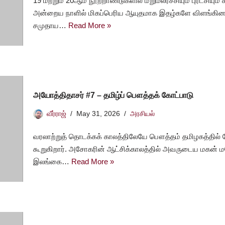
19 மற்றும் 20ஆம் நூற்றாண்டுகளில் மறுமலர்ச்சியும் புரட்சியு
அன்றைய நாளில் மிகப்பெரிய ஆயுதமாக இதழ்களே விளங்கின.
சமுதாய…
Read More »
அயோத்திதாசர் #7 – தமிழ்ப் பௌத்தக் கோட்பாடு
வீர்ராஜ்
May 31, 2026
அரசியல்
வரலாற்றுத் தொடக்கக் காலத்திலேயே பௌத்தம் தமிழகத்தில் 
கூறுகிறார். அசோகரின் ஆட்சிக்காலத்தில் அவருடைய மகன் மக
இலங்கை…
Read More »