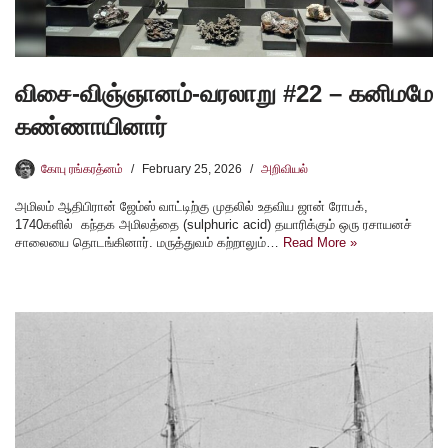
விசை-விஞ்ஞானம்-வரலாறு #22 – கனிமமே
கண்ணாயினார்
கோபு ரங்கரத்னம்
February 25, 2026
அறிவியல்
அமிலம் ஆதிபிரான் ஜேம்ஸ் வாட்டிற்கு முதலில் உதவிய ஜான் ரோபக்,
1740களில் கந்தக அமிலத்தை (sulphuric acid) தயாரிக்கும் ஒரு ரசாயனச்
சாலையை தொடங்கினார். மருத்துவம் கற்றாலும்…
Read More »