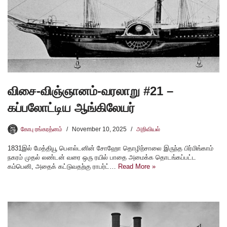
விசை-விஞ்ஞானம்-வரலாறு #21 –
கப்பலோட்டிய ஆங்கிலேயர்
கோபு ரங்கரத்னம்
November 10, 2025
அறிவியல்
1831இல் மேத்தியூ பௌல்டனின் சோஹோ தொழிற்சாலை இருந்த பிர்மிங்காம்
நகரம் முதல் லண்டன் வரை ஒரு ரயில் பாதை அமைக்க தொடங்கப்பட்ட
கம்பெனி, அதைக் கட்டுவதற்கு ராபர்ட்…
Read More »