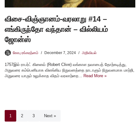
விசை-விஞ்ஞானம்-வரலாறு #14 –
எங்கிருந்தோ வந்தான் – வில்லியம்
ஜோன்ஸ்
கோபு ரங்கரத்னம்
December 7, 2024
அறிவியல்
1757இல் ராபர்ட் கிளைவ் (Robert Clive) வங்காள நவாபைத் தோற்கடித்து,
அதுவரை கம்பெனியாக விளங்கிய நிறுவனத்தை நாடாளும் நிறுவனமாக மாற்றி,
அதுவரை யாரும் உலுக்காத விதம் வரலாற்றை…
Read More »
1
2
3
Next »