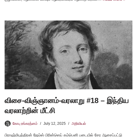
விசை-விஞ்ஞானம்-வரலாறு #18 – இந்திய
வரலாற்றின் மீட்சி
கோபு ரங்கரத்னம்
July 12, 2025
அறிவியல்
பிராஹ்மிபுத்திரன் ஜேம்ஸ் பிரின்ஸெப் கம்பெனி படையில் சேர ஆசைப்பட்டு