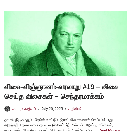
விசை-விஞ்ஞானம்-வரலாறு #19 – விசை
செய்த விசைகள் – செந்தரமாக்கம்
கோபு ரங்கரத்னம்
July 26, 2025
அறிவியல்
தாமஸ் நியூகமனும், ஜேம்ஸ் வாட்டும் நீராவி விசைகளைச் செய்யும்போது
அதற்குத் தேவையான தவலை (சிலிண்டர்), பிஸ்டன், அடுப்பு, கம்பிகள்,
குழாய்கள், ஆணிகள் யாவும் ஆயிரமாயிரம் ஆண்டு மரபில்…
Read More »