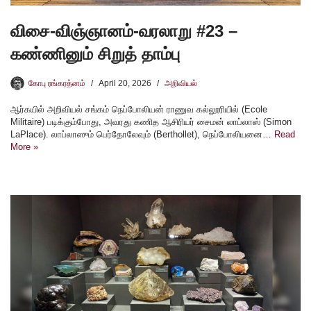
விசை-விஞ்ஞானம்-வரலாறு #23 –
கண்ணினும் சிறுத் தாம்பு
கோபு ரங்கரத்னம்
April 20, 2026
அறிவியல்
ஆர்கயில் அறிவியல் சங்கம் நெப்போலியன் ராணுவ கல்லூரியில் (Ecole
Militaire) படிக்கும்போது, அவரது கணித ஆசிரியர் சைமன் லாப்லாஸ் (Simon
LaPlace). லாப்லாஸும் பெர்தோலேவும் (Berthollet), நெப்போலியனை…
Read
More »