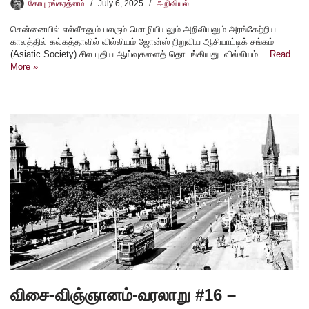
கோபு ரங்கரத்னம்
July 6, 2025
அறிவியல்
சென்னையில் எல்லீசனும் பலரும் மொழியியலும் அறிவியலும் அரங்கேற்றிய
காலத்தில் கல்கத்தாவில் வில்லியம் ஜோன்ஸ் நிறுவிய ஆசியாட்டிக் சங்கம்
(Asiatic Society) சில புதிய ஆய்வுகளைத் தொடங்கியது. வில்லியம்…
Read
More »
விசை-விஞ்ஞானம்-வரலாறு #16 –