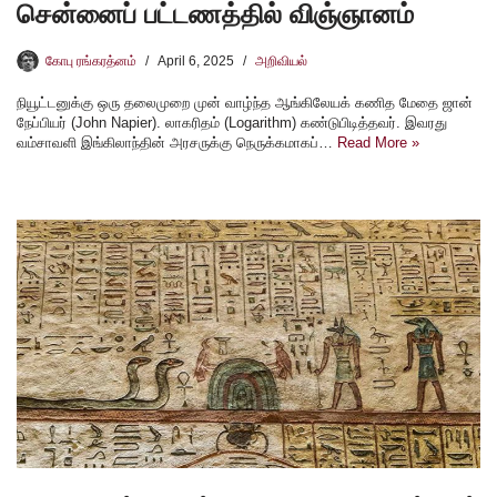
சென்னைப் பட்டணத்தில் விஞ்ஞானம்
கோபு ரங்கரத்னம்
April 6, 2025
அறிவியல்
நியூட்டனுக்கு ஒரு தலைமுறை முன் வாழ்ந்த ஆங்கிலேயக் கணித மேதை ஜான்
நேப்பியர் (John Napier). லாகரிதம் (Logarithm) கண்டுபிடித்தவர். இவரது
வம்சாவளி இங்கிலாந்தின் அரசருக்கு நெருக்கமாகப்…
Read More »