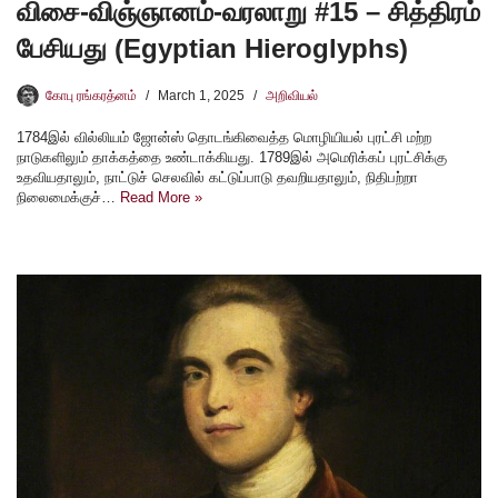
விசை-விஞ்ஞானம்-வரலாறு #15 – சித்திரம்
பேசியது (Egyptian Hieroglyphs)
கோபு ரங்கரத்னம்
March 1, 2025
அறிவியல்
1784இல் வில்லியம் ஜோன்ஸ் தொடங்கிவைத்த மொழியியல் புரட்சி மற்ற
நாடுகளிலும் தாக்கத்தை உண்டாக்கியது. 1789இல் அமெரிக்கப் புரட்சிக்கு
உதவியதாலும், நாட்டுச் செலவில் கட்டுப்பாடு தவறியதாலும், நிதிபற்றா
நிலைமைக்குச்…
Read More »