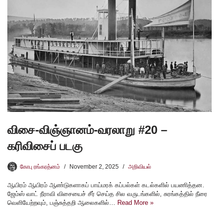
விசை-விஞ்ஞானம்-வரலாறு #20 –
கரிவிசைப் படகு
கோபு ரங்கரத்னம்
November 2, 2025
அறிவியல்
ஆயிரம் ஆயிரம் ஆண்டுகளாகப் பாய்மரக் கப்பல்கள் கடல்களில் பயணித்தன.
ஜேம்ஸ் வாட் நீராவி விசையைச் சீர் செய்த சில வருடங்களில், சுரங்கத்தில் நீரை
வெளியேற்றவும், பஞ்சுத்தறி ஆலைகளில்…
Read More »