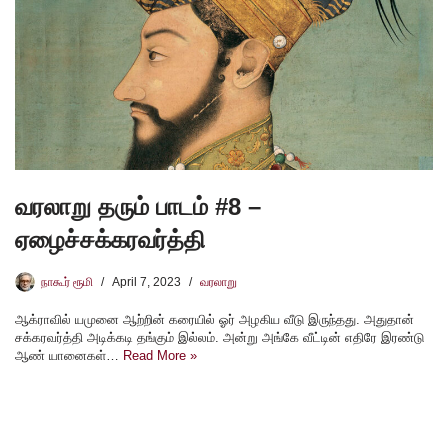
வரலாறு தரும் பாடம் #8 –
ஏழைச்சக்கரவர்த்தி
நாகூர் ரூமி
April 7, 2023
வரலாறு
ஆக்ராவில் யமுனை ஆற்றின் கரையில் ஓர் அழகிய வீடு இருந்தது. அதுதான்
சக்கரவர்த்தி அடிக்கடி தங்கும் இல்லம். அன்று அங்கே வீட்டின் எதிரே இரண்டு
ஆண் யானைகள்…
Read More »