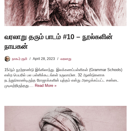
வரலாறு தரும் பாடம் #10 – நூல்களின்
நாயகன்
நாகூர் ரூமி
April 28, 2023
வரலாறு
15ஆம் நூற்றாண்டு இங்கிலாந்து. இலக்கணப்பள்ளிகள் (Grammar Schools)
என்ற பெயரில் பல பள்ளிக்கூடங்கள் உருவாயின. 32 ஆண்டுகளாக
நடந்துகொண்டிருந்த ரோஜாக்களின் யுத்தம் என்று அழைக்கப்பட்ட சண்டை
முடிவுற்றிருந்தது.…
Read More »