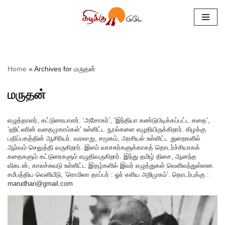
Skip
to
content
Home
»
Archives for மருதன்
மருதன்
எழுத்தாளர், கட்டுரையாளர். ‘அசோகர்’, ‘இந்தியா கண்டுபிடிக்கப்பட்ட கதை’,
‘ஹிட்லரின் வதைமுகாம்கள்’ உள்ளிட்ட நூல்களை எழுதியிருக்கிறார். கிழக்கு
பதிப்பகத்தின் ஆசிரியர். வரலாறு, சமூகம், அரசியல் உள்ளிட்ட துறைகளில்
ஆர்வம் செலுத்தி வருகிறார். இளம் வாசகர்களுக்காகத் தொடர்ச்சியாகக்
கதைகளும் கட்டுரைகளும் எழுதிவருகிறார். இந்து தமிழ் திசை, ஆனந்த
விகடன், காலச்சுவடு உள்ளிட்ட இதழ்களில் இவர் எழுத்துகள் வெளிவந்துள்ளன.
சமீபத்திய வெளியீடு, ‘ரொமிலா தாப்பர் : ஓர் எளிய அறிமுகம்’. தொடர்புக்கு :
marudhan@gmail.com