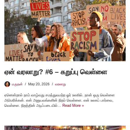
ஏன் வரலாறு? #6 – கறுப்பு வெள்ளை
மருதன்
May 20, 2026
வரலாறு
ஏனென்றால் நாம் வாழ்வது சமத்துவமற்ற ஓர் உலகில். நான் ஒரு வெள்ளை
அமெரிக்கன். என் அனுபவங்களின் நிறம் வெள்ளை. என் உலகப் பார்வை,
வெள்ளை. நிறத்தின் அடிப்படையில்…
Read More »