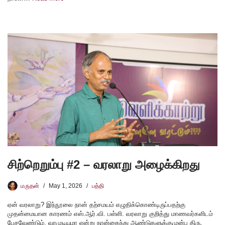
சிற்றெறும்பு #2 – வரலாறு அழைக்கிறது
மருதன்
May 1, 2026
பத்தி
ஏன் வரலாறு? இந்நூலை நான் தற்சமயம் எழுதிக்கொண்டிருப்பதற்கு
முதன்மையான காரணம் எஸ்.ஆர்.வி. பள்ளி. வரலாறு குறித்து மாணவர்களிடம்
பேசவேண்டும், வரமுடியுமா என்று நான்கைந்து ஆண்டுகளுக்குமுன்பு திரு.