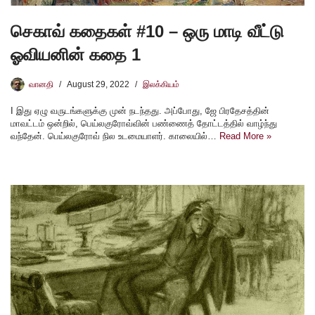
செகாவ் கதைகள் #10 – ஒரு மாடி வீட்டு
ஓவியனின் கதை 1
வானதி
August 29, 2022
இலக்கியம்
I இது ஏழு வருடங்களுக்கு முன் நடந்தது. அப்போது, ஜே பிரதேசத்தின்
மாவட்டம் ஒன்றில், பெய்லகுரோவ்வின் பண்ணைத் தோட்டத்தில் வாழ்ந்து
வந்தேன். பெய்லகுரோவ் நில உடமையாளர். காலையில்…
Read More »