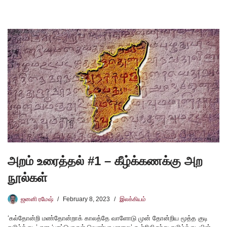
அறம் உரைத்தல் #1 – கீழ்க்கணக்கு அற
நூல்கள்
ஜனனி ரமேஷ்
February 8, 2023
இலக்கியம்
‘கல்தோன்றி மண்தோன்றாக் காலத்தே வாளோடு முன் தோன்றிய மூத்த குடி