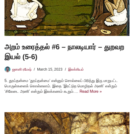
அறம் உரைத்தல் #6 – நாலடியார் – துறவற
இயல் (5-6)
ஜனனி ரமேஷ்
March 15, 2023
இலக்கியம்
5. தூய்தன்மை ‘தூய்தன்மை’ என்னும் சொல்லைப் பிரித்து இரு மாறுபட்ட
பொருள்களைக் கொள்ளலாம். இதை ‘இரட்டுற மொழிதல் அணி’ என்றும்
‘சிலேடை அணி’ என்றும் இலக்கணம் கூறும்.…
Read More »