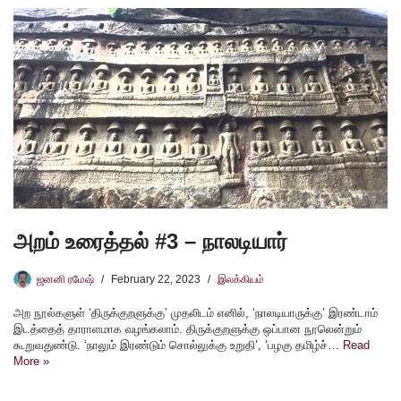
அறம் உரைத்தல் #3 – நாலடியார்
ஜனனி ரமேஷ்
February 22, 2023
இலக்கியம்
அற நூல்களுள் ‘திருக்குறளுக்கு’ முதலிடம் எனில், ‘நாலடியாருக்கு’ இரண்டாம்
இடத்தைத் தாராளமாக வழங்கலாம். திருக்குறளுக்கு ஒப்பான நூலென்றும்
கூறுவதுண்டு. ‘நாலும் இரண்டும் சொல்லுக்கு உறுதி’, ‘பழகு தமிழ்ச்…
Read
More »