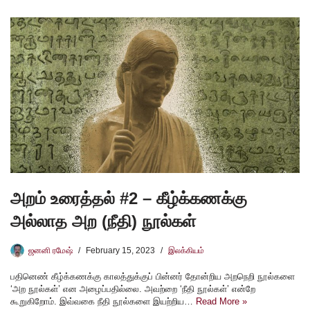
அறம் உரைத்தல் #2 – கீழ்க்கணக்கு
அல்லாத அற (நீதி) நூல்கள்
ஜனனி ரமேஷ்
February 15, 2023
இலக்கியம்
பதினெண் கீழ்க்கணக்கு காலத்துக்குப் பின்னர் தோன்றிய அறநெறி நூல்களை
‘அற நூல்கள்’ என அழைப்பதில்லை. அவற்றை ‘நீதி நூல்கள்’ என்றே
கூறுகிறோம். இவ்வகை நீதி நூல்களை இயற்றிய…
Read More »