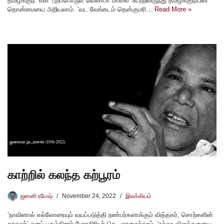
தமிழ்க்குடி’ என ‘புறப்பொருள் வெண்பா மாலை’ கூற்றிலிருந்து தமிழ்க்குடியின்
தொன்மையை அறியலாம். ‘வட வேங்கடம் தென்குமரி…
Read More »
காற்றில் கலந்த கற்பூரம்
ஜனனி ரமேஷ்
November 24, 2022
இலக்கியம்
‘நாவினால் எல்லோரையும் வயப்படுத்தி நண்பர்களாக்கும் வித்தகர், சொற்களின்
காதலர்’ எனப் புகழ்கிறார் பேராசிரியர் தெ. ஞானசுந்தரம். ‘நந்தா விளக்கனைய