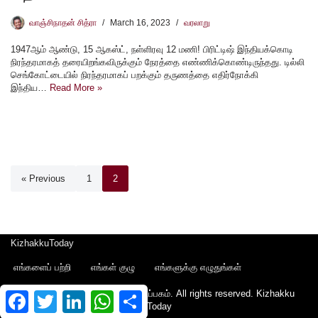
வாஞ்சிநாதன் சித்ரா
March 16, 2023
வரலாறு
1947ஆம் ஆண்டு, 15 ஆகஸ்ட், நள்ளிரவு 12 மணி! பிரிட்டிஷ் இந்தியக்கொடி
நிரந்தரமாகத் தரையிறங்கவிருக்கும் நேரத்தை எண்ணிக்கொண்டிருந்தது. டில்லி
செங்கோட்டையில் நிரந்தரமாகப் பறக்கும் தருணத்தை எதிர்நோக்கி
இந்திய…
Read More »
« Previous
1
2
KizhakkuToday
எங்களைப் பற்றி
எங்கள் குழு
எங்களுக்கு எழுதுங்கள்
Copyright © 2022 - கிழக்கு பதிப்பகம். All rights reserved.
Kizhakku
Facebook
Twitter
LinkedIn
WhatsApp
Share
Today