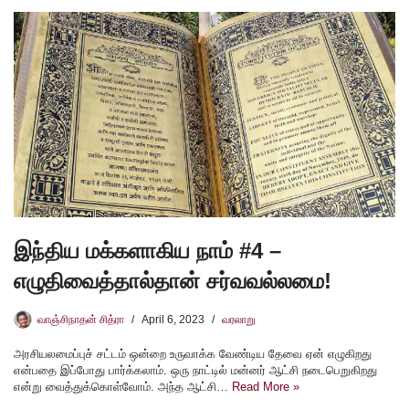
இந்திய மக்களாகிய நாம் #4 –
எழுதிவைத்தால்தான் சர்வவல்லமை!
வாஞ்சிநாதன் சித்ரா
April 6, 2023
வரலாறு
அரசியலமைப்புச் சட்டம் ஒன்றை உருவாக்க வேண்டிய தேவை ஏன் எழுகிறது
என்பதை இப்போது பார்க்கலாம். ஒரு நாட்டில் மன்னர் ஆட்சி நடைபெறுகிறது
என்று வைத்துக்கொள்வோம். அந்த ஆட்சி…
Read More »