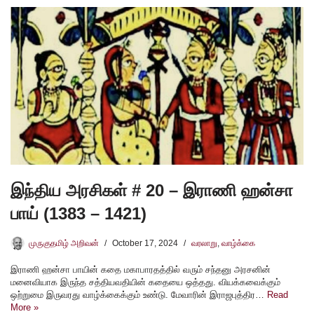
இந்திய அரசிகள் # 20 – இராணி ஹன்சா
பாய் (1383 – 1421)
முருகுதமிழ் அறிவன்
October 17, 2024
வரலாறு
,
வாழ்க்கை
இராணி ஹன்சா பாயின் கதை மகாபாரதத்தில் வரும் சந்தனு அரசனின்
மனைவியாக இருந்த சத்தியவதியின் கதையை ஒத்தது. வியக்கவைக்கும்
ஒற்றுமை இருவரது வாழ்க்கைக்கும் உண்டு. மேவாரின் இராஜபுத்திர…
Read
More »