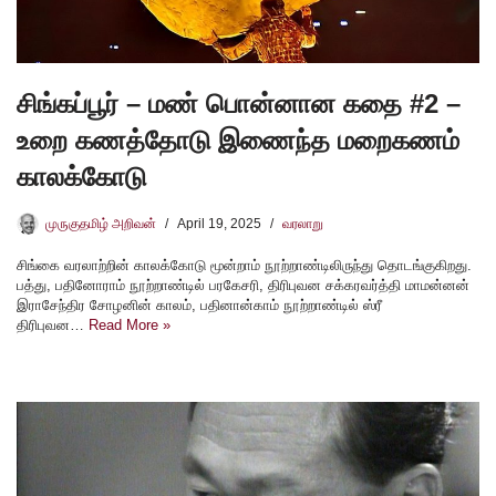
சிங்கப்பூர் – மண் பொன்னான கதை #2 –
உறை கணத்தோடு இணைந்த மறைகணம்
காலக்கோடு
முருகுதமிழ் அறிவன்
April 19, 2025
வரலாறு
சிங்கை வரலாற்றின் காலக்கோடு மூன்றாம் நூற்றாண்டிலிருந்து தொடங்குகிறது.
பத்து, பதினோராம் நூற்றாண்டில் பரகேசரி, திரிபுவன சக்கரவர்த்தி மாமன்னன்
இராசேந்திர சோழனின் காலம், பதினான்காம் நூற்றாண்டில் ஸ்ரீ
திரிபுவன…
Read More »