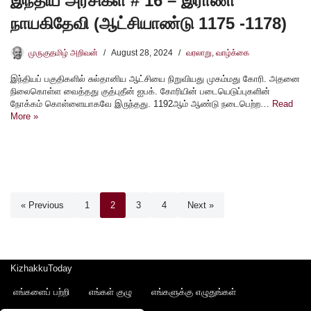
இந்திய அரசிகள் # 16 – இராணி
நாயகிதேவி (ஆட்சியாண்டு 1175 -1178)
முருகுதமிழ் அறிவன்
August 28, 2024
வரலாறு
,
வாழ்க்கை
இந்தியப் பகுதிகளில் சுல்தானிய ஆட்சியை நிறுவியது முகம்மது கோரி. அதனை
நிலைகொள்ள வைத்தது குத்புதீன் ஐபக். கோரியின் படையெடுப்புகளின்
நோக்கம் கொள்ளையாகவே இருந்தது. 1192ஆம் ஆண்டு நடைபெற்ற…
Read
More »
« Previous
1
2
3
4
Next »
KizhakkuToday
எங்களைப் பற்றி
எங்கள் குழு
எங்களுக்கு எழுதுங்கள்