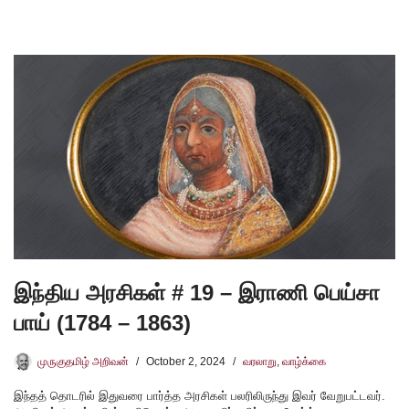
இந்திய அரசிகள் # 19 – இராணி பெய்சா
பாய் (1784 – 1863)
முருகுதமிழ் அறிவன்
October 2, 2024
வரலாறு
,
வாழ்க்கை
இந்தத் தொடரில் இதுவரை பார்த்த அரசிகள் பலரிலிருந்து இவர் வேறுபட்டவர்.