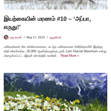
இயற்கையின் மரணம் #10 – ‘அப்பா,
எருது!’
ரகு ராமன்
May 17, 2023
சூழலியல்
பனியுகங்கள் மிக உக்கிரமானவை. கடந்த பனியுகமான பிளீத்தொசீன் இதற்கு
விதி விலக்கல்ல. 20,000 ஆண்டுகளுக்கு முன் Last Glacial Maximum என்று
அழைக்கப்பட்ட இதன் உச்சத்தில் உலகின்…
Read More »