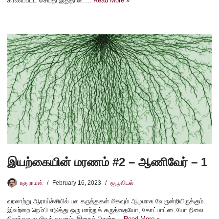
காணப்பட்ட செய்தி இதுதான்.…
Read More »
இயற்கையின் மரணம் #2 – ஆணிவேர் – 1
ரகு ராமன்
February 16, 2023
சூழலியல்
வரலாற்று ஆராய்ச்சியில் பல கருத்துகள் மிகவும் ஆழமாக வேரூன்றியிருக்கும்.
இவற்றை நெம்பி எடுத்து ஒரு மாற்றுக் கருத்தையோ, கோட்பாட்டையோ நிலை
நிறுத்துவது மிகக் கடினம். இதைச் சென்ற…
Read More »