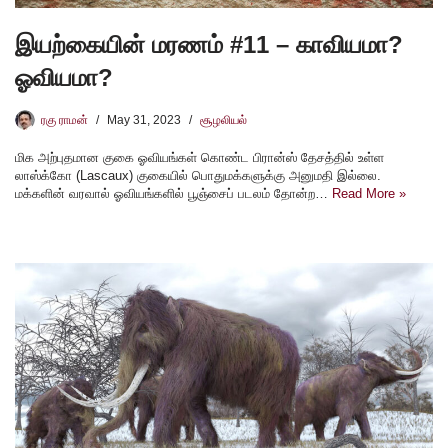
இயற்கையின் மரணம் #11 – காவியமா?
ஓவியமா?
ரகு ராமன்
May 31, 2023
சூழலியல்
மிக அற்புதமான குகை ஓவியங்கள் கொண்ட பிரான்ஸ் தேசத்தில் உள்ள
லாஸ்க்கோ (Lascaux) குகையில் பொதுமக்களுக்கு அனுமதி இல்லை.
மக்களின் வரவால் ஓவியங்களில் பூஞ்சைப் படலம் தோன்ற…
Read More »