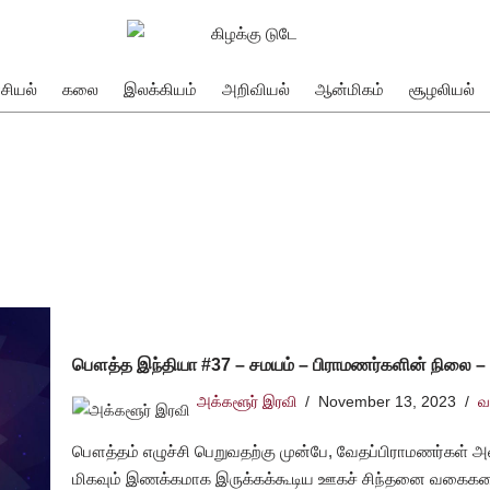
சியல்
கலை
இலக்கியம்
அறிவியல்
ஆன்மிகம்
சூழலியல்
பௌத்த இந்தியா #37 – சமயம் – பிராமணர்களின் நிலை –
அக்களூர் இரவி
November 13, 2023
வ
பௌத்தம் எழுச்சி பெறுவதற்கு முன்பே, வேதப்பிராமணர்கள் அவ
மிகவும் இணக்கமாக இருக்கக்கூடிய ஊகச் சிந்தனை வகைக