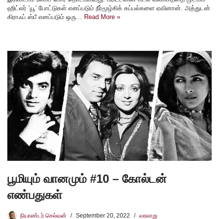
ஹிட்லர் ‘யூ’ போட்டுகள் எனப்படும் நீர்மூழ்கிக் கப்பல்களை ஏவினான். அத்துடன்
கிராஃப் ஸ்பீ எனப்படும் ஒரு…
Read More »
பூமியும் வானமும் #10 – கோல்டன்
எண்பதுகள்
நியாண்டர் செல்வன்
September 20, 2022
வரலாறு