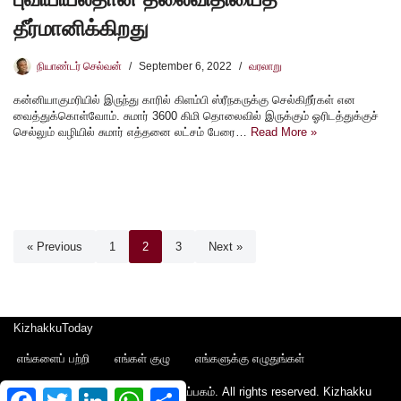
தீர்மானிக்கிறது
நியாண்டர் செல்வன்
September 6, 2022
வரலாறு
கன்னியாகுமரியில் இருந்து காரில் கிளம்பி ஸ்ரீநகருக்கு செல்கிறீர்கள் என
வைத்துக்கொள்வோம். சுமார் 3600 கிமி தொலைவில் இருக்கும் ஓரிடத்துக்குச்
செல்லும் வழியில் சுமார் எத்தனை லட்சம் பேரை…
Read More »
« Previous
1
2
3
Next »
KizhakkuToday
எங்களைப் பற்றி
எங்கள் குழு
எங்களுக்கு எழுதுங்கள்
Copyright © 2022 - கிழக்கு பதிப்பகம். All rights reserved.
Kizhakku
Facebook
Twitter
LinkedIn
WhatsApp
Share