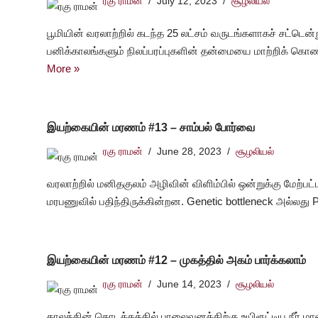
ரகு ராமன்
July 12, 2023
சூழலியல்
பூமியின் வரலாற்றில் கடந்த 25 லட்சம் வருடங்களாகச் சட்டென்ற
பனிக்காலங்களும் நிலப்பரப்புகளின் தன்மையை மாற்றிக் கொண
More »
இயற்கையின் மரணம் #13 – சாம்பல் போர்வை
ரகு ராமன்
June 28, 2023
சூழலியல்
வரலாற்றில் மனிதகுலம் அழிவின் விளிம்பில் ஒன்றுக்கு மேற்பட
மரபணுவில் பதிந்திருக்கின்றன. Genetic bottleneck அல்லது 
இயற்கையின் மரணம் #12 – முகத்தில் அகம் பார்க்கலாம்
ரகு ராமன்
June 14, 2023
சூழலியல்
காலத்தின் தொடக்கத்தில் பாலைவனத்திற்கு உயிரூட்டிய நீர் மானி