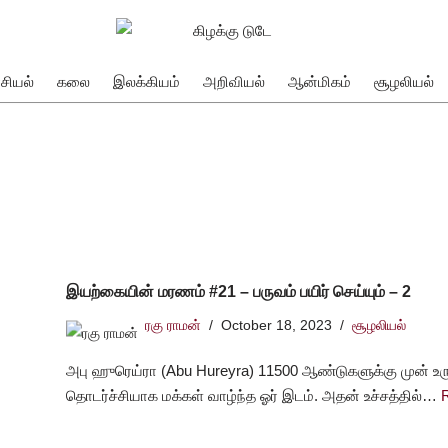
சியல்
கலை
இலக்கியம்
அறிவியல்
ஆன்மிகம்
சூழலியல்
இயற்கையின் மரணம் #21 – பருவம் பயிர் செய்யும் – 2
ரகு ராமன்
October 18, 2023
சூழலியல்
அபு ஹுரெய்ரா (Abu Hureyra) 11500 ஆண்டுகளுக்கு முன் உ
தொடர்ச்சியாக மக்கள் வாழ்ந்த ஓர் இடம். அதன் உச்சத்தில்…