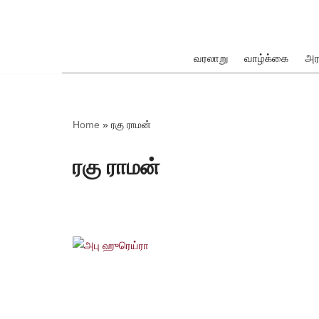
Skip
to
வரலாறு
வாழ்க்கை
அர
content
ok
Home
»
ரகு ராமன்
ரகு ராமன்
pp