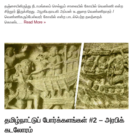
தஞ்சையிலிருந்து நீடாமங்கலம் செல்லும் சாலையில் கோயில் வெண்ணி என்ற
சிற்றூர் இருக்கிறது. அழகியநாயகி அம்மன் உடனுறை வெண்ணிநாதர் /
வெண்ணிகரும்பேஸ்வரர் கோவில் என்ற பாடல்பெற்ற தலத்தைக்
கொண்ட…
Read More »
தமிழ்நாட்டுப் போர்க்களங்கள் #2 – அரபிக்
கடலோரம்