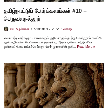
தமிழ்நாட்டுப் போர்க்களங்கள் #10 –
பெருவளநல்லூர்
எஸ். கிருஷ்ணன்
September 7, 2022
வரலாறு
‘எண்ணற்ற வீரர்களும் யானைகளும் குதிரைகளும் நடந்து சென்றதால் கிளம்பிய
தூசி சூரியனின் வெம்மையைக் குறைத்து, அதன் ஒளியை சந்திரனின்
ஒளியைப் போல மங்கச்செய்தது. போர் முரசுகளின் ஒலி…
Read More »