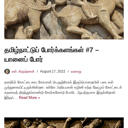
தமிழ்நாட்டுப் போர்க்களங்கள் #7 –
யானைப் போர்
எஸ். கிருஷ்ணன்
August 17, 2022
வரலாறு
தகடூர்க் கோட்டையை சேரமான் பெருஞ்சேரல் இரும்பொறையின் படைகள்
முற்றுகையிட்டிருக்கின்றன. உள்ளே அதியமான் எழினி எந்த நேரமும் கோட்டைக்
கதவைத் திறந்துகொண்டு சேரர்களோடு போரிட ஆயத்தமாக இருக்கிறான்.
இந்தப்…
Read More »